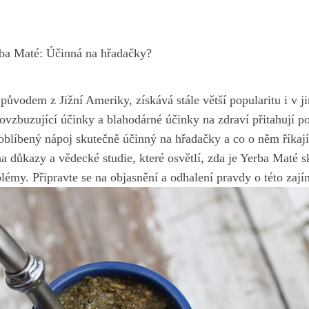
ba Maté: Účinná na hřadačky?
 původem z Jižní⁢ Ameriky, získává​ stále ⁤větší ⁢popularitu⁢ i v 
povzbuzující účinky ⁣a ⁤blahodárné účinky ⁣na zdraví přitahují p
to oblíbený ‌nápoj ‌skutečně účinný na hřadačky⁤ a‍ co o⁢ něm říka
na ⁤důkazy a ⁤vědecké studie, které osvětlí, zda je Yerba Maté​
émy. ⁤Připravte se ⁣na objasnění a odhalení pravdy o této zajím