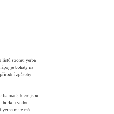
 listů ​stromu yerba
 nápoj je bohatý na​
 přírodní ‌způsoby
erba⁣ maté, které jsou
se horkou ⁢vodou.
í yerba maté ⁣má