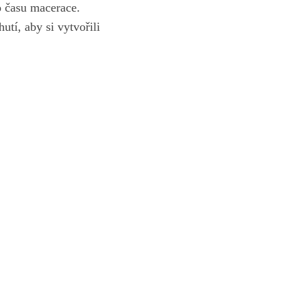
o času macerace. ​
utí,⁢ aby si vytvořili