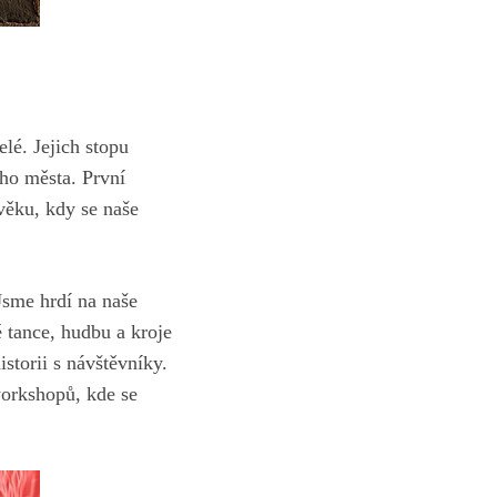
elé. Jejich stopu
ho města. První​
ku, kdy​ se‍ naše
 Jsme hrdí na naše
 tance, hudbu ⁤a ‍kroje
istorii s⁣ návštěvníky.
orkshopů, kde ​se‍