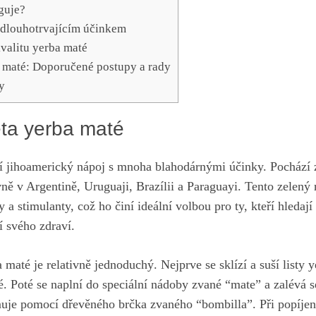
guje?
s dlouhotrvajícím účinkem
alitu⁤ yerba‍ maté
a maté: Doporučené postupy a ‍rady
y
ta yerba maté
ní jihoamerický ​nápoj s mnoha blahodárnými účinky. ‌Pochází ‌z
vně v Argentině, Uruguaji, Brazílii ⁤a⁣ Paraguayi. ⁤Tento⁣ zelený⁣
 a stimulanty, což ho⁤ činí ideální volbou ‌pro ty, ⁤kteří hledají
í svého zdraví.
maté je relativně ⁢jednoduchý. ‌Nejprve⁢ se sklízí a suší listy y
 Poté se‍ naplní do ⁣speciální nádoby zvané​ “mate” ‌a zalévá 
uje pomocí⁢ dřevěného brčka zvaného “bombilla”. Při popíjen