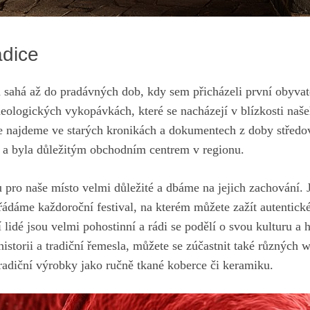
radice
a ‍sahá až do pradávných⁣ dob, kdy sem přicházeli první obyvat
cheologických ⁢vykopávkách,‍ které se nacházejí v blízkosti naše
de najdeme ve starých kronikách a dokumentech z doby středově
 a ⁤byla důležitým obchodním centrem v‍ regionu.
u pro naše místo velmi‌ důležité a ‍dbáme ‍na jejich zachování.
ořádáme každoroční⁣ festival, na ‍kterém můžete zažít autentické
lidé ⁣jsou velmi ⁤pohostinní a rádi se‌ podělí o ⁣svou kulturu a ‌h
storii a ⁢tradiční řemesla, můžete se zúčastnit také různých ⁤w
tradiční výrobky jako ručně‍ tkané koberce či keramiku. ⁤