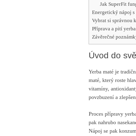
Jak SuperFit fun
Energetický ​nápoj 
Vybrat si správnou kv
Příprava a pití yerb
Závěrečné poznámk
Úvod do svě
Yerba maté⁣ je tradič
maté, který‌ roste hla
vitamíny, antioxidanty
povzbuzení a⁢ zlepšen
Proces přípravy yerba 
pak nahrubo nasekané.
Nápoj se pak ‍konzum