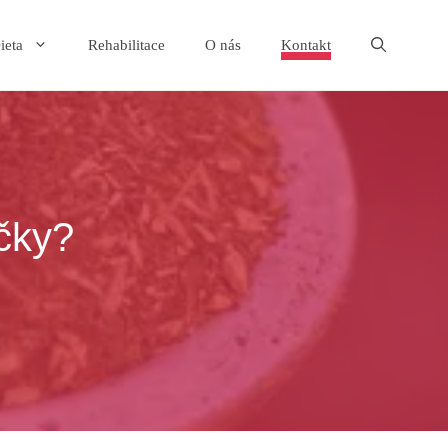
ieta
Rehabilitace
O nás
Kontakt
čky?