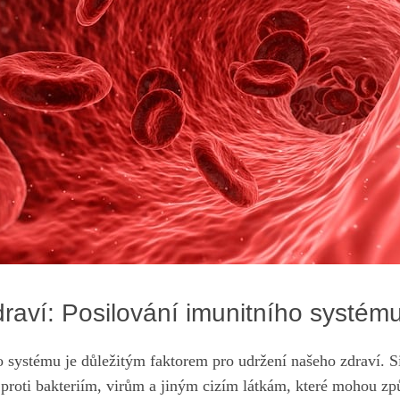
draví: Posilování imunitního‌ systém
​systému ⁣je ⁤důležitým faktorem pro⁢ udržení našeho ⁢zdraví. S
roti bakteriím, ⁢virům a jiným cizím látkám, které ‍mohou zp