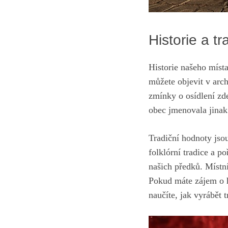
Historie ​a t
Historie⁣ našeho míst
‍můžete objevit ​v ar
zmínky o ⁤osídlení z
obec jmenovala jinak
Tradiční hodnoty⁤ jso
folklórní tradice a ‌p
našich‌ předků. Místní 
Pokud máte zájem o⁢ hi
naučíte, jak vyrábět 