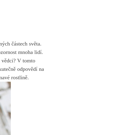
jiných částech světa.
ozornost mnoha‍ lidí.
jí ⁤vědci? V tomto
 skutečně odpovědí na
avé⁣ rostlině.