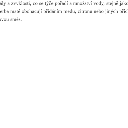
ály ⁢a zvyklosti, co se týče⁤ pořadí a množství vody, stejně‍ jak
yerba ​maté obohacují přidáním ‍medu, citronu nebo jiných ‍přích
ťovou směs.