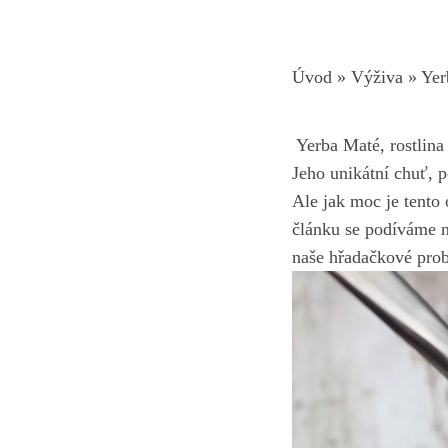
Úvod
»
Výživa
»
Yer
⁢ Yerba Maté, rostlina
Jeho ​unikátní‌ chuť, 
‍Ale jak ⁤moc⁣ je‍ ten
článku se ‌podíváme⁢ 
naše hřadačkové probl