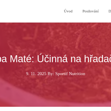
Úvod
Posilování
D
ba Maté: Účinná na hřada
9. 11. 2025
By: Sportif Nutrition