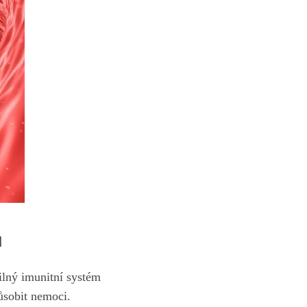
u
ilný imunitní ‍systém
ůsobit nemoci.