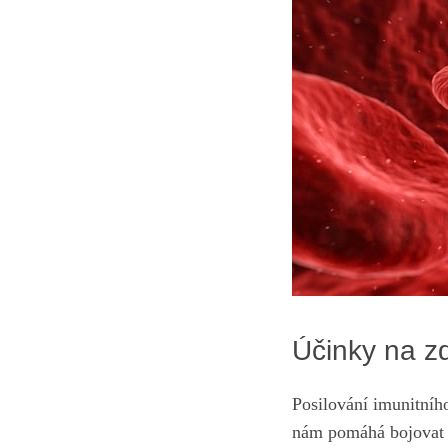
Účinky na ‌z
Posilování imunitního 
nám pomáhá bojovat p