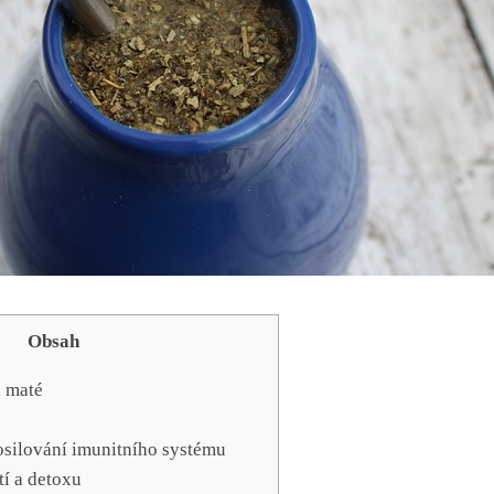
Obsah
a maté
osilování imunitního‌ systému
í a detoxu