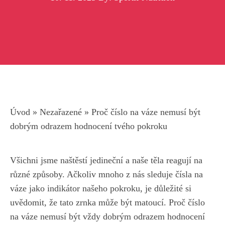
Úvod
»
Nezařazené
»
Proč číslo na váze nemusí být
dobrým odrazem hodnocení tvého pokroku
Všichni jsme naštěstí jedineční⁣ a naše těla reagují ‌na
⁤různé ‌způsoby. Ačkoliv mnoho z nás⁣ sleduje ‍čísla na
váze jako indikátor ⁣našeho pokroku, je důležité si
uvědomit, že⁢ tato ‍zrnka⁢ může být matoucí. Proč číslo
na váze nemusí ⁢být‍ vždy dobrým odrazem hodnocení