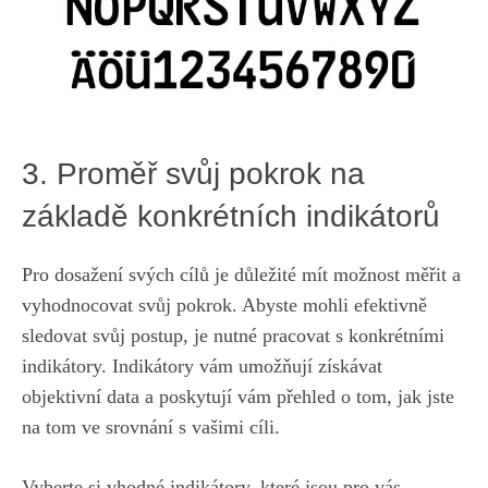
3. Proměř svůj pokrok na
základě ​konkrétních indikátorů
Pro⁤ dosažení svých cílů je důležité ⁢mít ⁣možnost měřit a ​
vyhodnocovat svůj pokrok. Abyste mohli efektivně​
sledovat svůj postup, je ​nutné⁤ pracovat s konkrétními
indikátory. Indikátory‌ vám umožňují získávat
objektivní data a poskytují vám přehled o tom, jak jste
na⁢ tom‌ ve srovnání​ s vašimi cíli.
Vyberte si vhodné‌ indikátory,⁣ které jsou pro vás