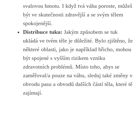
svalovou hmotu. I‌ když‍ tvá váha ⁤poroste, můžeš
být ve skutečnosti zdravější a se​ svým tělem
spokojenější.
Distribuce tuku:
Jakým způsobem se tuk
ukládá ve tvém těle je důležité. Bylo zjištěno, že
některé ⁤oblasti, jako je například břicho, mohou
být spojené ⁤s vyšším rizikem vzniku​
zdravotních problémů. Místo ⁢toho, abys se
zaměřoval/a pouze na​ váhu, sleduj také změny v
obvodu‍ pasu a ⁣obvodů⁣ dalších částí těla, které tě
zajímají.