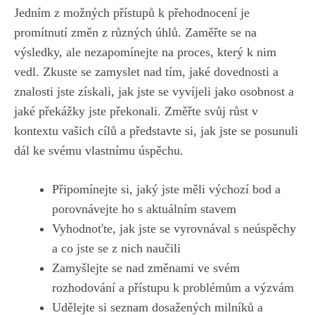
Jedním z možných přístupů ⁢k přehodnocení je
promítnutí změn z ⁢různých úhlů. Zaměřte​ se na
výsledky, ⁤ale nezapomínejte na‌ proces, ⁣který⁣ k⁢ nim​
vedl. Zkuste se zamyslet nad tím, jaké‌ dovednosti‌ a
znalosti jste‌ získali, jak jste​ se​ vyvíjeli jako osobnost a
jaké‍ překážky jste překonali. Změřte svůj růst v
kontextu ​vašich⁣ cílů a představte‌ si, jak jste ‍se posunuli
dál ke svému vlastnímu úspěchu.
Připomínejte si, jaký jste měli ​výchozí bod a⁣
porovnávejte ​ho ‌s aktuálním stavem
Vyhodnoťte, jak jste se vyrovnával s neúspěchy
a⁤ co jste⁢ se z‍ nich naučili
Zamyšlejte se⁤ nad změnami ve ​svém
rozhodování a ⁣přístupu k problémům⁢ a výzvám
Udělejte⁣ si seznam dosažených milníků a