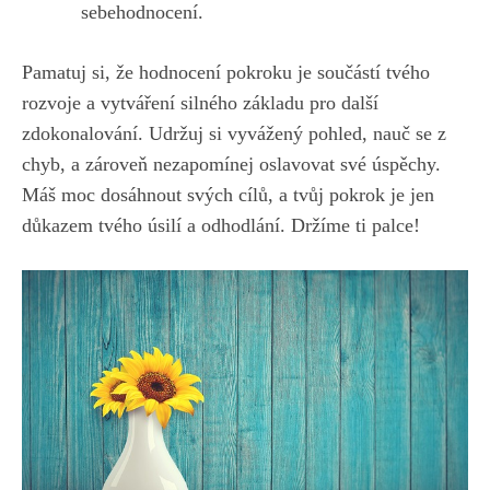
sebehodnocení.
Pamatuj si, že‍ hodnocení pokroku‌ je ⁤součástí tvého
rozvoje a⁣ vytváření silného⁤ základu pro další
zdokonalování. ⁣Udržuj si ⁣vyvážený pohled, nauč‍ se z
chyb, a zároveň‌ nezapomínej oslavovat⁣ své⁢ úspěchy.
Máš⁣ moc dosáhnout svých cílů, a tvůj‍ pokrok je⁢ jen
důkazem ​tvého​ úsilí a odhodlání. ⁤Držíme ti palce!