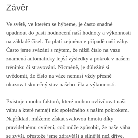
Závěr
Ve světě,⁤ ve kterém⁣ se hýbeme, je často snadné
upadnout do pasti hodnocení⁤ naší hodnoty a výkonnosti‌
na základě čísel. To platí zejména ‌v případě naší váhy.
Často jsme svázáni s mýtem, že nižší číslo na váze
znamená ⁢automaticky lepší ⁣výsledky a pokrok v ‍našem​
tréninku či stravování. Nicméně, je důležité si⁢
uvědomit,⁤ že číslo na váze nemusí vždy přesně
⁤ukazovat skutečný stav našeho těla a⁣ výkonnosti.
Existuje⁤ mnoho faktorů, které ‌mohou ovlivňovat naši
váhu a ⁣které nemají nic společného s naším pokrokem.
Například, ‍můžeme⁣ získat svalovou hmotu díky
pravidelnému cvičení,‍ což může způsobit, ‍že naše váha
se zvýší, přestože jsme zdravější a silnější než dříve.