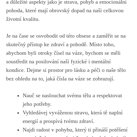
⁣a‍ důležité aspekty jako je strava, pohyb a‍ emocionální
pohoda, ‌které mají obrovský dopad na naši celkovou
‌životní​ kvalitu.
Je na​ čase se ‌osvobodit ​od této obsese a zaměřit se na
skutečný​ přístup ‍ke zdraví a pohodě. Místo ⁢toho,
abychom byli⁢ otroky čísel ⁢na váze, bychom se měli‍
soustředit na posilování naší ‍fyzické i mentální
kondice. Dejme‍ si ⁣prostor pro lásku a péči​ o naše tělo
bez ohledu na to, jaká čísla na váze se zobrazují.
Nauč ⁣se naslouchat svému ​tělu a respektovat
jeho potřeby.
Vyhledávej⁢ vyváženou stravu,​ která tě⁣ naplní
energií a prospívá tvému zdraví.
Najdi radost v pohybu,‌ který ti přináší ‍potěšení​