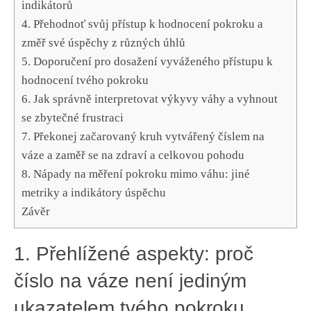
indikátorů
4. Přehodnoť svůj přístup k hodnocení pokroku a
změř ​své úspěchy z různých​ úhlů
5. ⁣Doporučení pro dosažení vyváženého přístupu k ​
hodnocení tvého pokroku
6. ⁤Jak správně ⁢interpretovat výkyvy váhy a vyhnout
se zbytečné frustraci
7. Překonej začarovaný kruh vytvářený číslem na
váze a zaměř se na zdraví⁢ a ‌celkovou pohodu
8. Nápady ‌na měření‌ pokroku mimo váhu: jiné
metriky a‍ indikátory úspěchu
Závěr
1. Přehlížené aspekty:‌ proč
číslo na váze není ⁢jediným
ukazatelem tvého pokroku