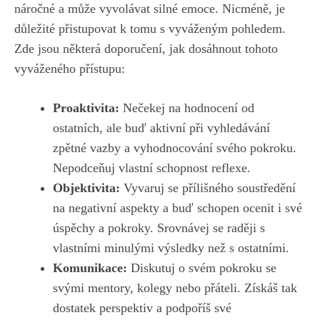
⁤náročné ⁣a může vyvolávat silné ⁤emoce.⁤ Nicméně, je
důležité‌ přistupovat k tomu ⁢s vyváženým pohledem.
Zde‍ jsou⁢ některá doporučení,⁤ jak‌ dosáhnout tohoto
vyváženého ‍přístupu:
Proaktivita:
Nečekej na hodnocení od
ostatních, ale ​buď​ aktivní při vyhledávání
zpětné vazby a vyhodnocování svého pokroku.
Nepodceňuj⁣ vlastní⁤ schopnost reflexe.
Objektivita:
Vyvaruj ⁣se přílišného soustředění​
na negativní ‍aspekty a buď schopen‍ ocenit i ‌své
úspěchy a pokroky. Srovnávej ⁤se raději s
‍vlastními minulými výsledky než ​s ostatními.
Komunikace:
Diskutuj⁣ o​ svém pokroku ⁤se⁣
svými mentory, kolegy nebo přáteli. Získáš tak
dostatek perspektiv ⁣a‍ podpoříš své