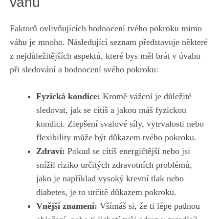
váhu
Faktorů ovlivňujících hodnocení⁤ tvého pokroku mimo
váhu je mnoho. Následující seznam představuje některé
z nejdůležitějších⁤ aspektů, které bys měl brát⁣ v ⁣úvahu⁣
při sledování a ⁣hodnocení svého pokroku:
Fyzická‌ kondice:
Kromě vážení je důležité
sledovat,‍ jak se‌ cítíš a jakou⁤ máš fyzickou
kondici. Zlepšení svalové síly, vytrvalosti ‌nebo
flexibility ‌může být důkazem tvého pokroku.
Zdraví:
Pokud se cítíš energičtější​ nebo⁤ jsi
snížil‍ riziko určitých⁣ zdravotních ⁣problémů,
jako je například⁢ vysoký krevní ‍tlak nebo
diabetes, je to určitě⁣ důkazem pokroku.
Vnější znamení:
Všímáš si, že ti ‍lépe padnou‌