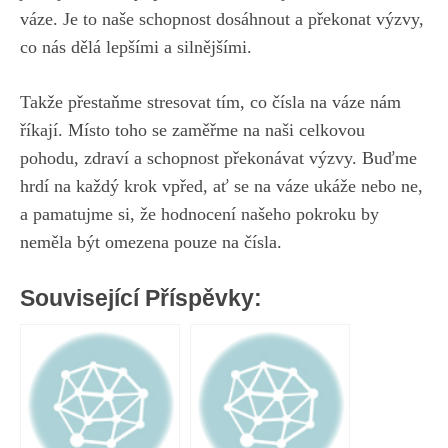
váze
. Je to naše schopnost ​dosáhnout a překonat výzvy,
co nás dělá ⁤lepšími a ⁢silnějšími.
Takže přestaňme stresovat ‌tím, co čísla na váze nám
říkají. Místo toho ‌se zaměřme na naši celkovou⁤
pohodu, zdraví a⁢ schopnost překonávat výzvy. Buďme
hrdí na každý krok vpřed, ať se⁢ na váze ukáže nebo ne,
a pamatujme si, ⁤že hodnocení našeho pokroku by
neměla být omezena pouze na čísla.
Související Příspěvky: