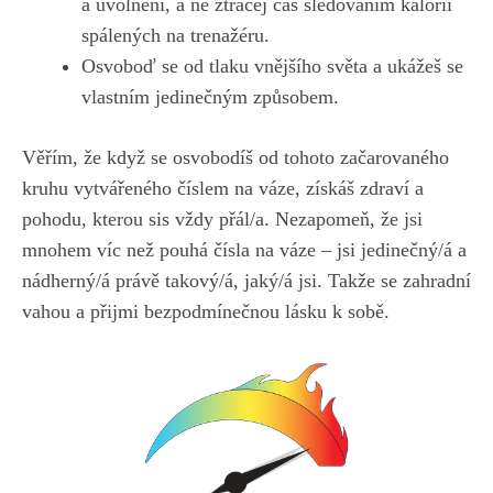
a uvolnění, ‌a ‍ne ztrácej⁣ čas sledováním kalorií
spálených na⁣ trenažéru.
Osvoboď se od tlaku vnějšího světa a ukážeš se
vlastním jedinečným způsobem.
Věřím, že když se osvobodíš‍ od tohoto začarovaného
kruhu vytvářeného číslem na váze, získáš zdraví a
pohodu, kterou sis vždy přál/a. Nezapomeň, že jsi‍
mnohem víc než‌ pouhá⁣ čísla na váze – jsi ​jedinečný/á a
nádherný/á právě‍ takový/á,⁤ jaký/á jsi. Takže se zahradní
vahou a přijmi bezpodmínečnou lásku⁣ k sobě.