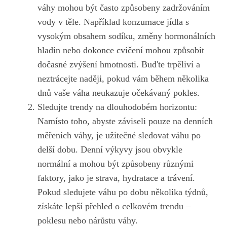
váhy mohou být často způsobeny‍ zadržováním
vody ‍v těle. Například konzumace jídla s
‌vysokým obsahem sodíku,⁢ změny hormonálních
hladin nebo dokonce cvičení mohou⁢ způsobit
dočasné zvýšení hmotnosti. Buďte trpěliví ⁣a‍
neztrácejte naději, pokud vám⁢ během několika
dnů vaše váha neukazuje očekávaný pokles.
Sledujte trendy na⁤ dlouhodobém horizontu:⁤
Namísto toho, abyste záviseli ‍pouze na denních
měřeních váhy, je užitečné sledovat⁢ váhu po
delší dobu. Denní výkyvy jsou obvykle⁢
normální a
mohou být⁣ způsobeny různými
faktory
, jako je strava,‌ hydratace⁢ a trávení.
Pokud sledujete ⁣váhu po dobu několika týdnů,
získáte lepší přehled o​ celkovém ⁤trendu –
poklesu nebo nárůstu⁤ váhy.