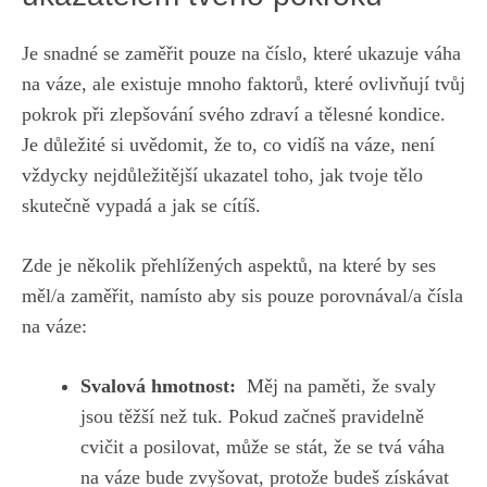
Je snadné se zaměřit pouze na číslo,‌ které ukazuje‍ váha
na váze, ale existuje mnoho faktorů, které⁢ ovlivňují tvůj
pokrok při zlepšování svého zdraví‍ a tělesné kondice.
Je důležité si uvědomit,‍ že to, co vidíš na váze, ​není
‌vždycky nejdůležitější ukazatel toho, ⁤jak tvoje tělo
skutečně vypadá a ⁣jak​ se cítíš.
Zde⁢ je několik přehlížených aspektů, na které by ses
měl/a zaměřit, ⁤namísto aby sis pouze porovnával/a‌ čísla
na​ váze:
Svalová ‍hmotnost:
⁣ Měj na paměti, že svaly
jsou těžší než tuk. Pokud začneš pravidelně
cvičit ⁤a posilovat, může se stát,‍ že se tvá váha⁢
na váze bude zvyšovat, protože budeš získávat