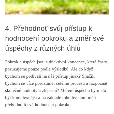
4. Přehodnoť svůj přístup k
hodnocení pokroku a změř ​své
úspěchy z různých​ úhlů
Pokrok ​a ⁤úspěch jsou subjektivní ‍koncepce, které‌ často‍
posuzujeme pouze podle ⁣výsledků. Ale co‌ když
bychom se ‌podívali⁣ na náš přístup jinak? Snažili
bychom se​ více porozumět celému ⁢procesu⁤ a rozpoznat
skutečné hodnoty a ⁣zlepšení? Měření úspěchu​ by⁢ mělo⁣
být komplexnější a na základě toho bychom měli
přehodnotit‌ své hodnocení pokroku.