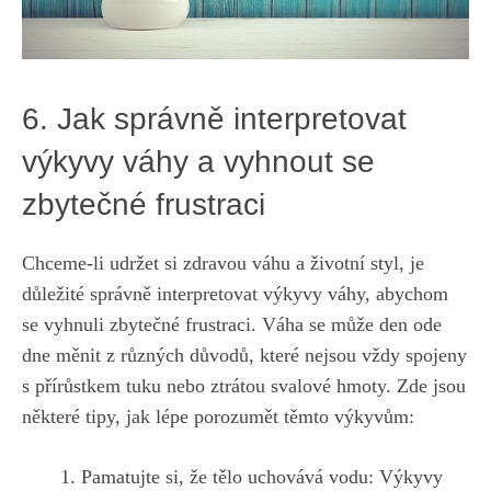
6. ⁤Jak správně ⁢interpretovat
výkyvy váhy a vyhnout se
zbytečné frustraci
Chceme-li udržet si zdravou váhu ‌a životní styl, ‌je
důležité správně interpretovat výkyvy váhy, ‍abychom
se vyhnuli zbytečné frustraci. ​Váha se může den ode
dne měnit ⁤z ⁤různých důvodů, které nejsou vždy spojeny
s přírůstkem tuku nebo ztrátou svalové hmoty. Zde jsou
některé tipy, jak lépe⁢ porozumět těmto⁣ výkyvům:
Pamatujte si, že tělo uchovává vodu: ⁤Výkyvy