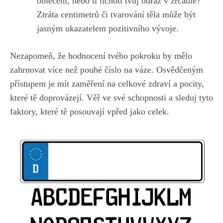
oblečení, nebo ti lichotí tvůj odraz ‍v⁣ zrcadle?‌
Ztráta centimetrů či ‌tvarování těla může být⁤
jasným ⁣ukazatelem pozitivního vývoje.
Nezapomeň, že hodnocení tvého pokroku by mělo
zahrnovat ⁤více než pouhé číslo na ⁢váze. Osvědčeným
přístupem​ je⁢ mít zaměření ‌na celkové zdraví a pocity,‍
které tě doprovázejí. Věř ve ​své schopnosti a sleduj tyto
faktory, které⁣ tě posouvají vpřed jako celek.