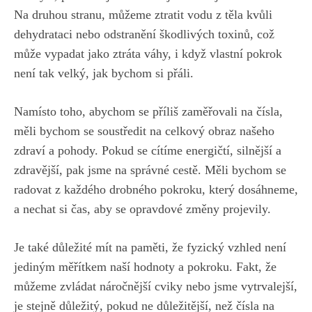
Na druhou stranu, můžeme ztratit vodu z těla kvůli
dehydrataci nebo odstranění‍ škodlivých toxinů, ⁢což‌
může vypadat jako ztráta ⁣váhy, i když vlastní pokrok
není tak ​velký, jak bychom si přáli.
Namísto toho, abychom se příliš zaměřovali‍ na čísla,
měli bychom se soustředit na celkový obraz našeho
zdraví a pohody. Pokud se ‌cítíme energičtí, silnější a
zdravější, ​pak⁢ jsme na správné ⁤cestě. Měli bychom⁤ se
radovat z každého drobného pokroku, který‌ dosáhneme,
a nechat si ⁤čas, aby se opravdové změny projevily.
Je ​také důležité‍ mít​ na paměti, že ‌fyzický ‌vzhled není
jediným měřítkem naší hodnoty a pokroku.‍ Fakt, ⁢že ​
můžeme zvládat náročnější cviky ​nebo jsme vytrvalejší,
je stejně důležitý,⁢ pokud ne důležitější,
než ⁤čísla na‌