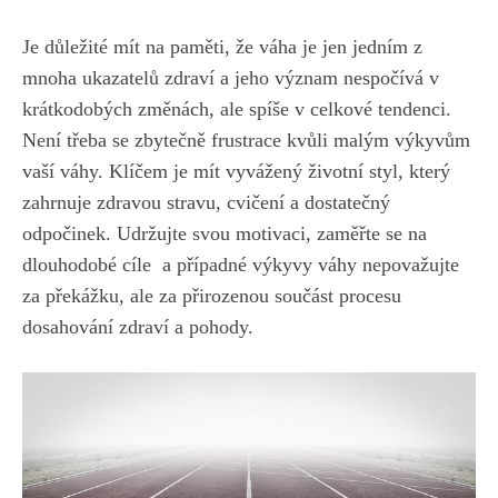
Je důležité⁣ mít na paměti, že váha⁢ je ‌jen jedním z⁤
mnoha ​ukazatelů ⁣zdraví a jeho ⁢význam nespočívá v
krátkodobých změnách,​ ale spíše v celkové tendenci.
Není‌ třeba‍ se zbytečně frustrace kvůli⁢ malým výkyvům⁣
vaší ​váhy. Klíčem je mít vyvážený životní ‍styl,⁢ který⁤
zahrnuje zdravou ‍stravu, cvičení a⁢ dostatečný
odpočinek. Udržujte ‌svou motivaci,⁣
zaměřte se na ​
dlouhodobé ⁤cíle
​ a případné výkyvy váhy nepovažujte‍
za ⁢překážku, ale za ⁣přirozenou součást ‌procesu
dosahování zdraví a pohody.