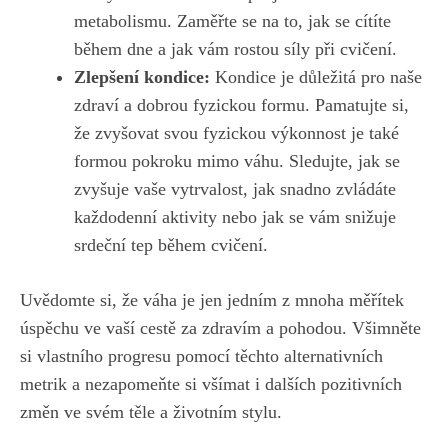
metabolismu.⁣ Zaměřte se na to,‍ jak se cítíte
během dne a jak vám rostou síly při cvičení.
Zlepšení ​kondice:
Kondice je důležitá pro naše
zdraví a dobrou‌ fyzickou⁣ formu. Pamatujte ‍si,
že zvyšovat ​svou fyzickou ⁣výkonnost ​je také ​
formou‌ pokroku mimo váhu. Sledujte, jak ‍se
zvyšuje vaše vytrvalost, jak snadno ⁢zvládáte
každodenní ⁣aktivity‍ nebo jak se vám snižuje
⁣srdeční tep během cvičení.
Uvědomte si,‍ že ⁤váha ⁣je ‌jen ⁢jedním‌ z mnoha ⁤měřítek
úspěchu ve vaší cestě za zdravím a pohodou. Všimněte
si vlastního progresu ⁣pomocí těchto alternativních
metrik a nezapomeňte si všímat i dalších ​pozitivních
změn ve svém ⁤těle​ a životním ⁣stylu.