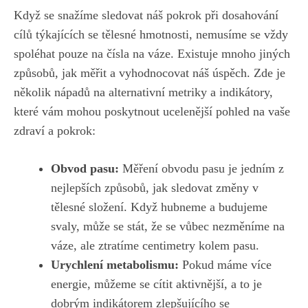
Když se snažíme‍ sledovat náš pokrok při dosahování
cílů týkajících se tělesné hmotnosti, nemusíme ⁤se ⁤vždy
spoléhat pouze na čísla​ na váze.⁤ Existuje mnoho ‍jiných
způsobů, jak měřit a vyhodnocovat náš úspěch. Zde ⁢je
několik nápadů na ⁢alternativní metriky a⁣ indikátory,
které vám mohou poskytnout ucelenější pohled‌ na vaše
zdraví⁢ a pokrok:
Obvod pasu:
Měření obvodu pasu⁢ je jedním z
nejlepších způsobů, jak sledovat ⁤změny v
tělesné složení.​ Když⁢ hubneme⁢ a budujeme
svaly, může se ⁣stát, že se vůbec nezměníme⁣ na
váze, ale ztratíme‍ centimetry kolem pasu.
Urychlení metabolismu:
Pokud‍ máme více
energie, můžeme‌ se⁤ cítit aktivnější, a ⁢to je​
dobrým indikátorem zlepšujícího se