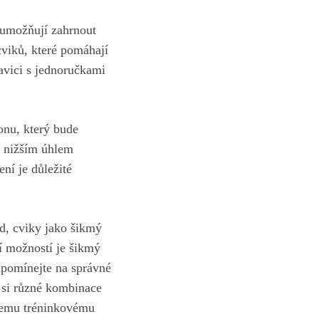
neumožňují zahrnout
cviků, které pomáhají
 lavici s jednoručkami
onu, ⁢který bude
 ​nižším úhlem
ení je důležité
ad, cviky jako šikmý
ší možností je šikmý
zapomínejte na správné
 si různé kombinace
ašemu tréninkovému