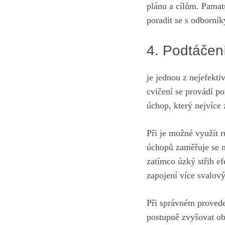
plánu a cílům. Pamat
poradit se s odborník
4. Podtáčení
je jednou z nejefekti
cvičení se⁣ provádí po
úchop, který nejvíce 
Při je možné využít r
úchopů zaměřuje⁤ se‌ n
zatímco úzký střih ef
zapojení více svalový
Při správném proveden
postupně zvyšovat obt