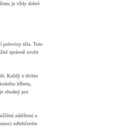
ežimu je vždy dobré
í poloviny těla. Toto
žité správně⁣ zvolit
řih. Každý z těchto
širokého hřbetu,
 je vhodný pro
nižšími zátěžemi a
pomoci odlehčením⁤