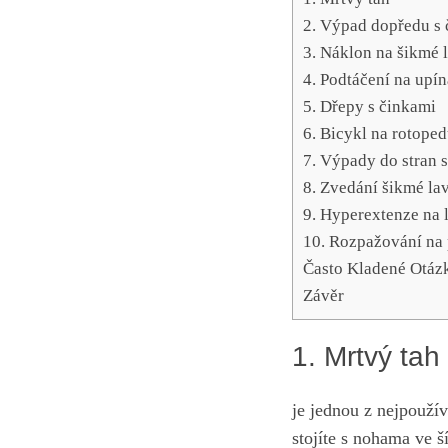
2. Výpad dopředu s
3. Náklon na šikmé 
4. Podtáčení na⁣ upín
5. Dřepy s činkami
6. Bicykl na rotope
7. Výpady do ‍stran‍
8.​ Zvedání šikmé la
9. Hyperextenze na ⁢
10. Rozpažování na
Často Kladené Otáz
Závěr
1.‌ Mrtvý tah
je jednou z nejpoužíva
stojíte s nohama ve š