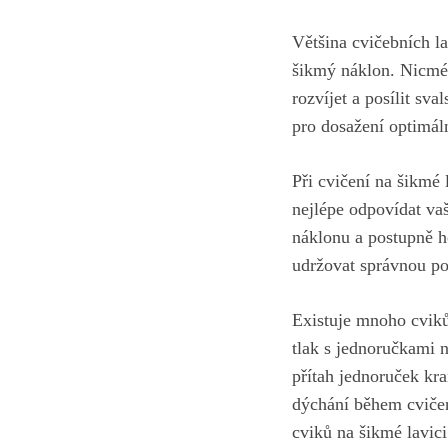
Většina cvičebních la
šikmý ⁤náklon. Nicmé
rozvíjet a posílit ​sv
pro dosažení optimál
Při cvičení na šikmé l
nejlépe odpovídat va
‌náklonu a postupně h
udržovat správnou po
Existuje mnoho cviků,
tlak s jednoručkami n
přítah jednoruček kra
dýchání během‍ cviče
cviků na šikmé lavic