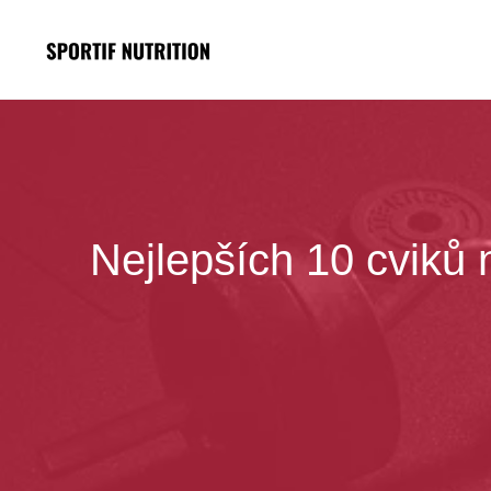
Přeskočit
na
obsah
Nejlepších 10 cviků 