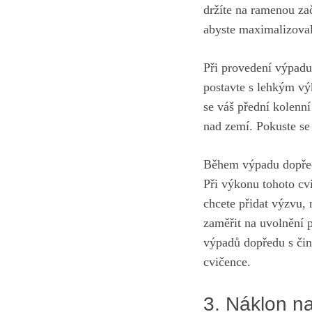
držíte na ramenou za
abyste maximalizovali
Při provedení výpadu 
postavte s lehkým výk
se váš přední kolenní
nad zemí. Pokuste se 
Během výpadu dopředu
⁢Při výkonu tohoto cv
chcete ‍přidat výzvu,
zaměřit na uvolnění p
výpadů dopředu s čink
cvičence.
3. Náklon na