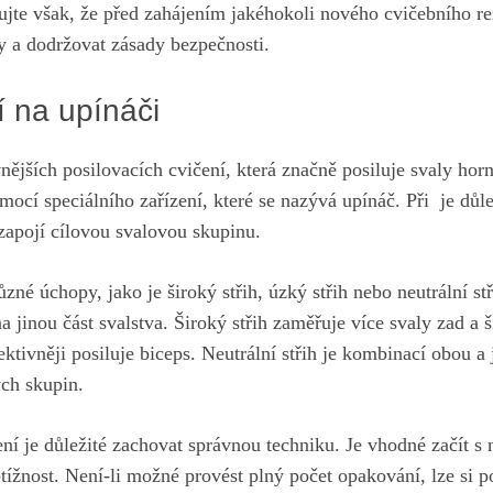
ujte však, že před zahájením jakéhokoli nového cvičebního r
y a dodržovat zásady bezpečnosti.
 na⁣ upínáči
vnějších ‍posilovacích cvičení, která značně posiluje svaly horn
mocí speciálního ‍zařízení, které se ‍nazývá upínáč. Při ⁢ je důle
zapojí cílovou svalovou skupinu.
ůzné úchopy, jako je široký střih, úzký střih nebo neutrální st
a jinou část svalstva. Široký střih zaměřuje více ⁢svaly zad a 
ektivněji posiluje biceps. Neutrální střih je‌ kombinací obou a
ch skupin.⁢
í je důležité⁣ zachovat správnou ​techniku. Je vhodné začít s 
ížnost. Není-li ​možné provést plný počet opakování, lze si 