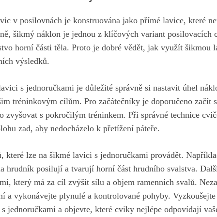
vic v posilovnách je konstruována jako⁣ přímé lavice, které 
ně, šikmý náklon je jednou z klíčových variant posilovacích 
alstvo⁣ horní části těla. Proto je dobré vědět, jak využít šikmou
ních výsledků.
avici‌ s jednoručkami je‌ důležité správně si nastavit úhel nákl
šim tréninkovým cílům. Pro začátečníky ‍je doporučeno začít s
o zvyšovat s ⁤pokročilým⁢ tréninkem. Při správné technice cvič
lohu zad, aby nedocházelo k přetížení páteře.
 které lze na ⁣šikmé lavici​ s jednoručkami provádět. Napříkl
a hrudník posilují a​ tvarují horní část hrudního svalstva. Dal
mi, který má za​ cíl zvýšit sílu a objem ramenních⁤ svalů. Ne
ní a vykonávejte plynulé a kontrolované pohyby. Vyzkoušejte
i s jednoručkami a objevte, které cviky⁤ nejlépe odpovídají v