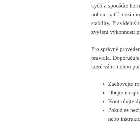
kyčlí a spouštíte hor
nohou. patří‍ mezi mul
stability. Pravidelný
zvýšení výkonnosti př
Pro správné proveden
pravidla.‍ Doporučuje
které vám mohou po
Zachovejte ro
Dbejte na spr
Kontrolujte d
Pokud se⁣ necí
nebo instrukt