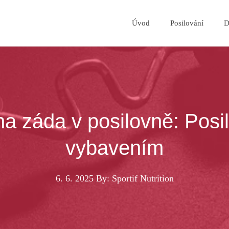
Úvod
Posilování
D
na záda v posilovně: Posil
vybavením
6. 6. 2025
By: Sportif Nutrition