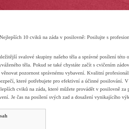
Nejlepších 10 cviků na záda v posilovně: Posilujte s profes
ležitější svalové skupiny ‌našeho těla a správné posílení této o
váženého těla. ‍Pokud se také chystáte začít ⁤s cvičením zádo
té věnovat pozornost správnému vybavení. Kvalitní profesioná
ezpečí, které potřebujete pro efektivní a⁢ účinné posilování.​
lepších cviků na ‍záda, které můžete provádět v posilovně za
ení. Je čas na ⁢posílení svých zad a dosažení vynikajícího vý
sah