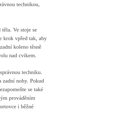
právnou technikou,
těla. Ve stoje ​se
e krok vpřed tak, aby
zadní ‍koleno těsně
trolu nad cvikem.
 správnou techniku
.
í a zadní nohy. Pokud
Nezapomeňte⁢ se také
lným prováděním‍
ortovce i běžné⁤