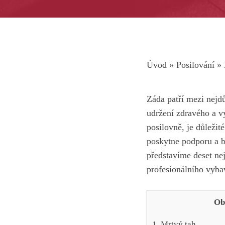
Úvod
»
Posilování
»
Záda patří​ mezi nejdů
udržení zdravého a vy
posilovně, je důleži
poskytne ⁤podporu a b
představíme deset nej
profesionálního vybav
Ob
1.‌ Mrtvý tah