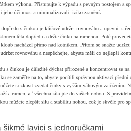
čátkem výkonu. Přistupujte k výpadu s‍ pevným postojem a s
 jeho ​účinnost a‌ minimalizovali riziko zranění.
dopředu s činkou je ‍klíčové ‍udržet rovnováhu a upevnit střed 
lonem těla dopředu a‍ držte ⁣činku na ramenou. Poté provedet
 kloub nacházel přímo nad kotníkem.⁣ Přitom se snažte udržet 
udržet rovnováhu ‍a nespěchejte, abyste měli co nejlepší kon
 s činkou je ​důležité dýchat přirozeně a
koncentrovat se ​na
iku se zaměřte na to, abyste pocítili správnou ⁣aktivaci předn
 můžete si zkusit zvedat činky s‍ vyšším váhovým zatížením. 
aží a ramen, ať všechna‌ síla jde do vašich nohou. S pravide
ou můžete zlepšit sílu a stabilitu nohou, což je ‌skvělé pro sp
 šikmé lavici s jednoručkami