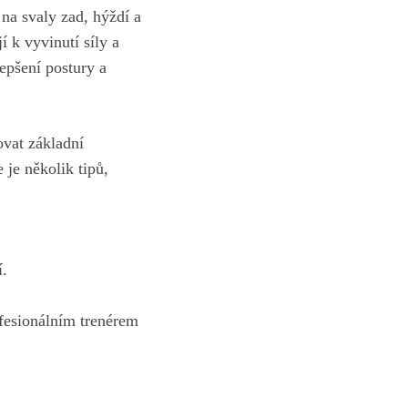
 na svaly zad, hýždí a
í k vyvinutí‌ síly a
lepšení postury a
ovat základní
je několik⁣ tipů,
í.
rofesionálním trenérem