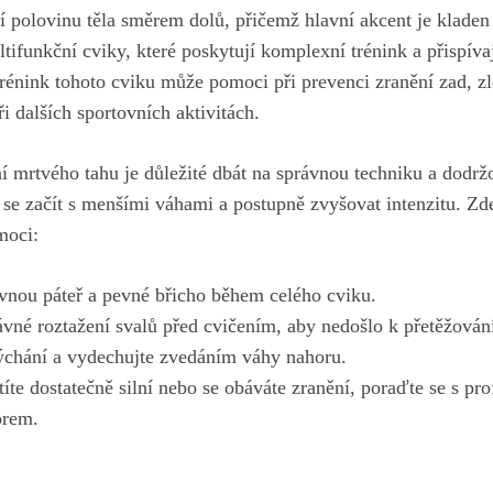
ní polovinu těla ‍směrem ‍dolů, přičemž hlavní akcent je kladen
tifunkční​ cviky, které poskytují komplexní ⁢trénink a⁤ přispívaj
 trénink tohoto cviku může⁤ pomoci při prevenci zranění zad, z
i dalších sportovních aktivitách.
í mrtvého tahu je důležité dbát na správnou techniku a dodrž
 se začít s menšími váhami a postupně zvyšovat intenzitu. Zde 
moci:
vnou páteř a pevné břicho během celého cviku.
ávné roztažení svalů před cvičením, aby nedošlo ⁤k přetěžován
ýchání a vydechujte zvedáním váhy nahoru.
títe ​dostatečně silní nebo‍ se obáváte zranění, poraďte se s p
orem.