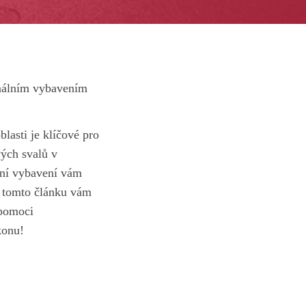
ionálním vybavením
blasti je klíčové pro
vých svalů v
lní⁤ vybavení vám
 V tomto článku vám
 pomoci
konu!