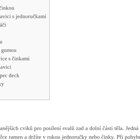
 činkou
lavici s jednoručkami
áči
du
 s gumou
vice s činkami
lavici
 pec deck
ky
nějších cviků pro posílení ​svalů zad a ​dolní ‍části těla. Jedná
ířce ramen a držíte v rukou ‌jednoručky nebo činky. Při pohybu