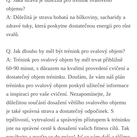
Q: Jaká strava je důležitá pro trénink svalového
objemu?
A: Důležitá je strava bohatá na bílkoviny, sacharidy a
zdravé tuky, která poskytne dostatečnou energii pro růst
svalů.
Q: Jak dlouho by měl být trénink pro svalový objem?
A: Trénink pro svalový objem by měl trvat přibližně
60-90 minut, s důrazem na kvalitní provedení cvičení a
dostatečný objem tréninku. Doufám, že vám náš plán
tréninku pro svalový objem poskytl užitečné informace
a inspiraci pro vaše cvičení. Nezapomínejte, že
důležitou součástí dosažení většího svalového objemu
je také správná strava a dostatečný odpočinek. S
trpělivostí, vytrvalostí a správným přístupem k tréninku
jste na správné cestě k dosažení vašich fitness cílů. Tak
neváhejte a pusťte se do práce! Ať se vám daří a těšíme