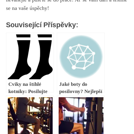
se na vaše úspěchy!
Související Příspěvky:
Cviky na štíhlé
Jaké boty do
kotníky: Posilujte
posilovny? Nejlepší
kotníky pro silné a
výběr pro
štíhlé nohy
maximální pohodlí!