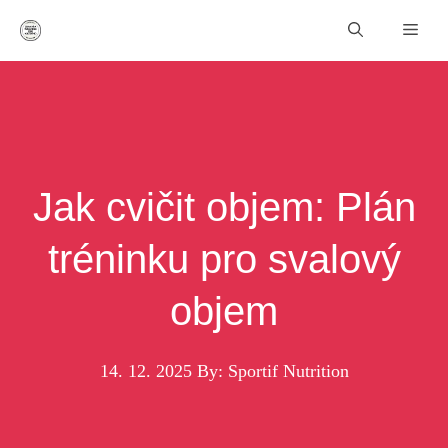
Přeskočit
Men
na
obsah
Jak cvičit objem: Plán
tréninku pro svalový
objem
14. 12. 2025
By: Sportif Nutrition