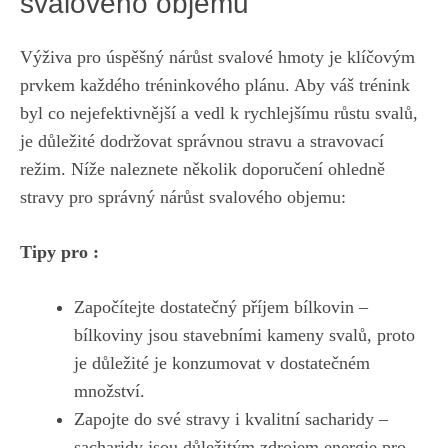
svalového objemu
Výživa pro úspěšný nárůst svalové hmoty je klíčovým
prvkem každého tréninkového plánu. Aby váš trénink
byl co nejefektivnější a vedl k rychlejšímu růstu svalů,
je důležité dodržovat správnou stravu
a stravovací
režim. Níže naleznete několik doporučení ohledně
stravy pro správný nárůst svalového objemu:
Tipy pro :
Započítejte dostatečný příjem bílkovin –
bílkoviny jsou stavebními kameny svalů, proto
je důležité je konzumovat v dostatečném
množství.
Zapojte do své stravy i kvalitní sacharidy –
sacharidy jsou důležitým zdrojem energie pro