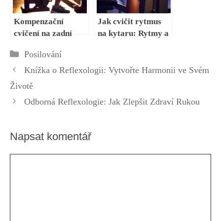
Kompenzační
Jak cvičit rytmus
cvičení na zadní
na kytaru: Rytmy a
deltové svaly: Klíč
cvičení pro
Rubriky
Posilování
k prevenci zranění
kytaristy
Knížka o Reflexologii: Vytvořte Harmonii ve Svém
Životě
Odborná Reflexologie: Jak Zlepšit Zdraví Rukou
Napsat komentář
Komentář