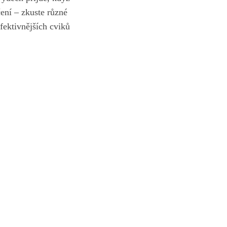
ení⁤ – zkuste různé
fektivnějších cviků