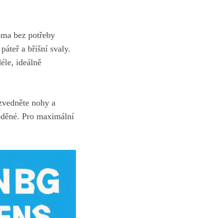
oma ⁢bez potřeby
 páteř a břišní svaly.
éle,‌ ideálně
 zvedněte nohy a
eděné. ​Pro maximální