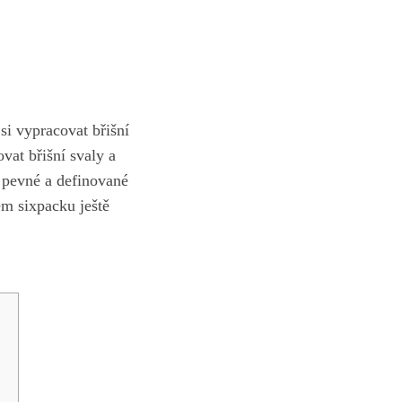
si vypracovat břišní
at břišní ⁤svaly‌ a
pevné a definované​
ém sixpacku ještě‌