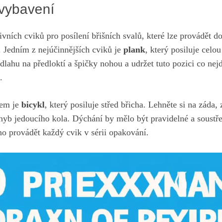
 vybavení
vních cviků pro posílení břišních⁢ svalů, které lze provádět d
 Jedním‍ z nejúčinnějších cviků je
plank
, který posiluje celou
dlahu ⁣na předloktí ​a špičky nohou a udržet tuto pozici co nejd
.
kem je
bicykl
, který posiluje střed břicha. Lehněte si na záda,
yb ‍jedoucího kola. Dýchání⁣ by mělo být pravidelné a soustř
no provádět každý cvik v sérii opakování.