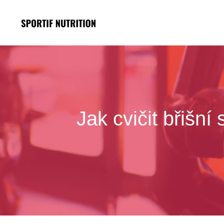
Přeskočit
na
obsah
Jak cvičit břišní