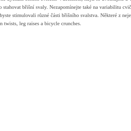
 stahovat břišní svaly. Nezapomínejte také na variabilitu ‌cvič
yste stimulovali různé části břišního svalstva. Některé z neje
n twists, leg raises a bicycle crunches.