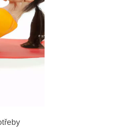
otřeby