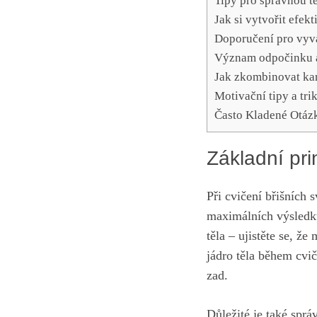
Tipy ‌pro správnou t
Jak si vytvořit efek
Doporučení pro vyvá
Význam odpočinku a 
Jak zkombinovat ‍kar
Motivační tipy a​ tri
Často Kladené Otáz
Základní pri
Při cvičení břišních 
maximálních⁤ výsledk
těla – ujistěte se, že
jádro těla během cvič
zad.
Důležité‌ je ⁣také sp