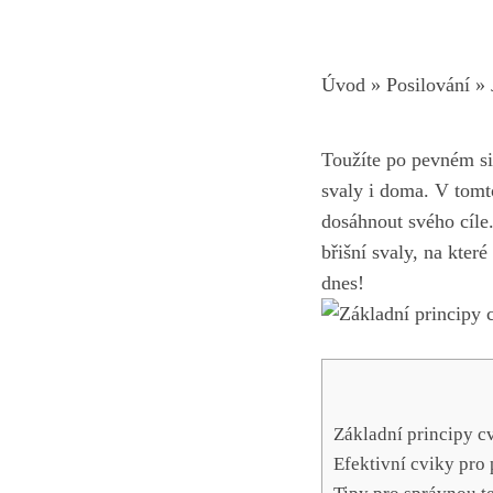
Úvod
»
Posilování
»
‌Toužíte po pevném s
svaly i doma. V tomto 
dosáhnout svého cíle
břišní⁢ svaly,⁢ na kte
dnes!
Základní principy ‍c
Efektivní cviky pro 