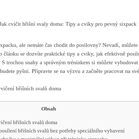
Jak cvičit břišní svaly doma: Tipy a cviky pro pevný sixpack
ixpacku, ale nemáte čas chodit do posilovny? Nevadí, můžete 
článku⁢ se dozvíte praktické tipy a cviky, jak efektivně posilov
. S trochou‌ snahy a správným tréninkem si můžete vybudovat 
ré budete pyšní. ‍Připravte se na výzvu a začněte pracovat na sv
Obsah
vičení břišních svalů doma
posílení břišních svalů bez potřeby speciálního vybavení