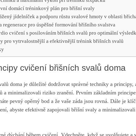
echniku a maximální výkon‍ při tréninku sixpacku
tivní domácí tréninkový plán pro břišní svaly
žený jídelníček a⁣ podporu růstu svalové hmoty v oblasti břich
regenerace pro úspěšné formování břišního svalstva
dio cvičení s posilováním břišních‌ svalů pro optimální výsled
ky pro vytrvalostnější a⁣ efektivnější trénink břišních⁣ svalů
ky
ncipy ‍cvičení břišních svalů doma
⁢svalů doma je důležité dodržovat správné techniky a ⁤principy,
ů a minimalizovali riziko zranění. Prvním základním princip
 máte ‍pevný opěrný bod a že vaše ​záda jsou rovná. Dále je klí
ení, abyste efektivně zapojovali břišní svaly a minimalizovali 
rávné dýchání během ⁣cvičení. Vdechněte, když se⁤ uvolňujete a