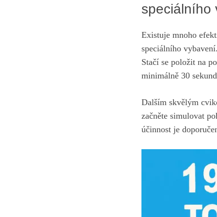
speciálního
Existuje mnoho efekti
speciálního vybavení.
Stačí se položit na po
minimálně 30 sekund
Dalším skvělým⁣ cvi
začněte simulovat poh
účinnost je doporuče