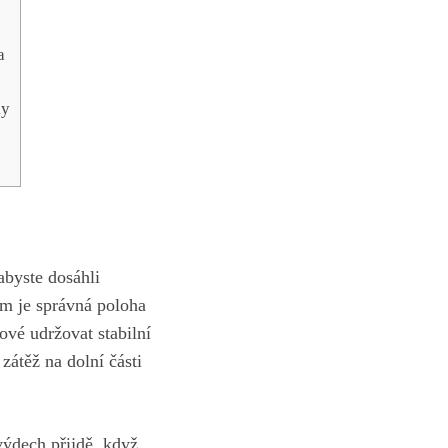
a
ky
 abyste dosáhli
em je správná poloha
čové udržovat stabilní
zátěž na dolní části
 výdech přijdě, když