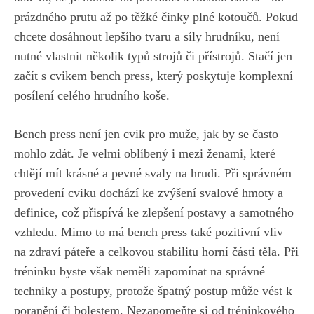
prázdného prutu ⁢až po⁤ těžké činky‌ plné kotoučů. Pokud
‌chcete dosáhnout ‌lepšího tvaru ⁣a síly hrudníku, není
nutné vlastnit několik typů strojů či přístrojů. Stačí jen
začít s⁤ cvikem ‌bench press, který poskytuje komplexní
posílení celého hrudního koše.
Bench press není jen ‌cvik‌ pro muže, jak by se často
mohlo zdát. Je velmi oblíbený i mezi ženami, které
chtějí mít​ krásné a pevné svaly na ⁣hrudi. Při správném
⁣provedení cviku dochází ‌ke zvýšení svalové hmoty⁢ a
definice, což přispívá‍ ke zlepšení postavy a samotného
‍vzhledu.⁤ Mimo to má bench press také pozitivní vliv
na zdraví páteře a celkovou ‍stabilitu horní části​ těla. Při‍
tréninku⁣ byste však neměli zapomínat na správné
techniky a⁣ postupy, protože špatný postup může vést k
poranění⁣ či ⁤bolestem. Nezapomeňte si ‍od tréninkového‌