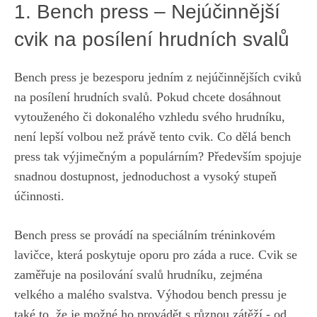
1. ⁣Bench press – Nejúčinnější
cvik na⁤ posílení hrudních ​svalů
Bench press je bezesporu jedním z nejúčinnějších‌ cviků
na posílení hrudních svalů. Pokud chcete ​dosáhnout
vytouženého či dokonalého vzhledu svého‌ hrudníku,
není lepší volbou ⁤než​ právě tento cvik. Co dělá bench
press tak výjimečným a populárním? Především spojuje
⁢snadnou dostupnost, jednoduchost‌ a vysoký stupeň
účinnosti.
Bench press se provádí ‍na speciálním⁢ tréninkovém
lavičce, která poskytuje oporu pro záda a ruce.⁢ Cvik se
zaměřuje ⁤na ⁣posilování svalů hrudníku, zejména
‍velkého a ⁣malého svalstva. Výhodou‍ bench pressu je
⁤také to, že je možné ho⁣ provádět s různou zátěží ​- od