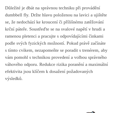
Důležité je dbát na správnou ⁣techniku při provádění
dumbbell fly. Držte⁣ hlavu položenou ‍na lavici a ujištěte
se, že nedochází ke ⁣kroucení či přílišnému zatěžování
krční páteře. Soustřeďte se na svalové napětí ⁢v hrudi a
ramenou‌ pletenci a‌ pracujte ⁣s odpovídajícími činkami
‌podle ‌svých‌ fyzických možností.⁢ Pokud ⁣právě ‌začínáte
s ⁣tímto cvikem, nezapomeňte se poradit s trenérem, aby
vám pomohl s ⁢technikou ⁤provedení a ⁢volbou správného
váhového‍ odporu. Redukce rizika poranění​ a maximální
efektivita jsou klíčem k dosažení požadovaných
výsledků.