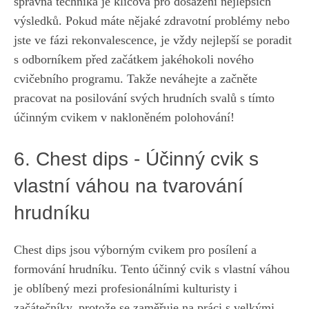
správná technika je‌ klíčová pro⁤ dosažení nejlepších
výsledků. Pokud máte nějaké‍ zdravotní‍ problémy⁣ nebo ​
jste⁣ ve fázi rekonvalescence,
je vždy nejlepší⁢ se ‍poradit
s odborníkem před začátkem jakéhokoli nového
cvičebního programu. Takže neváhejte a začněte
pracovat na posilování svých ‍hrudních ‍svalů s tímto
účinným cvikem v nakloněném polohování!
6. Chest dips -‍ Účinný cvik⁣ s
vlastní váhou na tvarování
hrudníku
Chest dips ⁣jsou výborným cvikem pro posílení a
formování ⁣hrudníku. Tento účinný cvik ‌s vlastní váhou‌
je oblíbený mezi profesionálními⁤ kulturisty i
začátečníky, protože se⁤ zaměřuje na práci ⁤s velkými