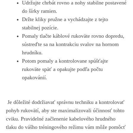
Udržujte chrbát rovno ‍a nohy stabilne postavené
do šírky⁤ ramien.
Držte‍ kliky pružne a vychádzajte ‌z tejto
stabilnej pozície.
Pomaly tlačte káblové rukoväte rovno dopredu,
sústreďte sa ​na kontrakciu svalov ⁣na hornom
hrudníku.
Potom pomaly a kontrolovane spúšťajte⁢
rukoväte späť a​ opakujte podľa počtu
⁤opakovánií.
‌ ‍
‌ Je dôležité⁣ dodržiavať ‍správnu ‌techniku a kontrolovať
pohyb rukovätí, aby ⁤ste maximalizovali účinnosť tohto ​
cviku. Pravidelné začlenenie kabelového hrudného⁤
tlaku do vášho tréningového ​režimu ‌vám môže pomôcť