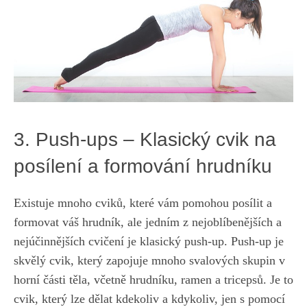
3. ⁤Push-ups – Klasický cvik na
posílení a formování⁢ hrudníku
Existuje mnoho cviků, které vám pomohou posílit‌ a
formovat váš hrudník, ale jedním‍ z nejoblíbenějších a
‌nejúčinnějších ‌cvičení‍ je klasický push-up. Push-up je ​
skvělý cvik, který zapojuje​ mnoho svalových skupin v
horní části těla, včetně⁢ hrudníku, ramen a tricepsů. Je‍ to
cvik, který lze‍ dělat kdekoliv⁢ a kdykoliv, jen s pomocí