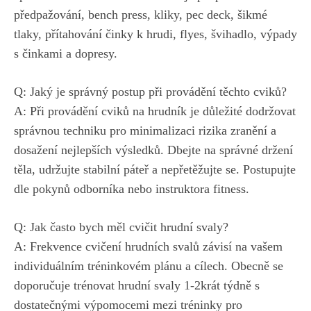
předpažování,​ bench press,⁢ kliky, pec deck, šikmé
tlaky, přítahování činky‍ k hrudi, ⁣flyes, švihadlo, ⁤výpady
⁢s činkami⁣ a⁢ dopresy.
Q: Jaký je správný postup při provádění těchto‍ cviků?
A: Při provádění cviků ⁢na hrudník⁤ je⁢ důležité dodržovat
správnou⁤ techniku pro minimalizaci rizika zranění a
dosažení nejlepších ⁤výsledků. Dbejte na správné⁣ držení⁤
těla, udržujte stabilní páteř⁣ a nepřetěžujte se. Postupujte
dle pokynů odborníka nebo instruktora fitness.
Q: Jak často bych ⁣měl ‍cvičit hrudní svaly?
A:‍ Frekvence cvičení⁣ hrudních svalů závisí na vašem
individuálním tréninkovém plánu a cílech. Obecně se​
doporučuje trénovat hrudní ⁣svaly 1-2krát týdně s
dostatečnými výpomocemi mezi tréninky pro