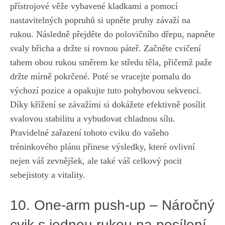
přístrojové věže ​vybavené kladkami a pomocí
nastavitelných popruhů si‍ upněte pruhy závaží na
rukou. Následně ⁤přejděte do polovičního dřepu, napněte⁤
svaly‍ břicha a držte si rovnou páteř. Začněte cvičení
tahem obou rukou směrem ke středu‍ těla, ⁣přičemž paže
⁢držte‍ mírně pokrčené. Poté se‌ vracejte pomalu do
výchozí pozice a opakujte tuto pohybovou ​sekvenci.
Díky křížení se závažími si ‌dokážete efektivně posílit​
svalovou stabilitu a vybudovat chladnou​ sílu.
Pravidelné zařazení tohoto cviku do vašeho
tréninkového ⁢plánu přinese výsledky, které ovlivní
nejen váš zevnějšek, ale také‍ váš‍ celkový pocit⁣
sebejistoty a ‍vitality.
10. One-arm push-up – ​Náročný
cvik ⁣s jednou rukou na posílení