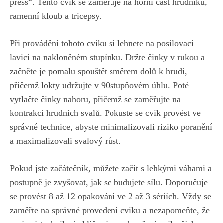
press“. Tento cvik ⁣se zaměřuje na ⁢horní část hrudníku, ​
ramenní kloub ⁣a tricepsy.
Při provádění ⁤tohoto cviku si lehnete na posilovací ​
lavici na ⁤nakloněném ‌stupínku. Držte činky v rukou ‍a
začněte je pomalu spouštět směrem⁢ dolů k hrudi,
přičemž lokty udržujte v 90stupňovém úhlu. Poté
vytlačte činky nahoru, přičemž⁢ se⁢ zaměřujte⁢ na
kontrakci hrudních svalů. Pokuste se⁢ cvik provést ve
správné technice, abyste minimalizovali riziko poranění
a maximalizovali svalový‌ růst.
Pokud jste začátečník,‌ můžete začít s lehkými váhami a
postupně je ​zvyšovat, jak se budujete sílu. Doporučuje
se provést‌ 8 až 12⁢ opakování ve 2 až 3 ‍sériích. Vždy ‌se
zaměřte na‍ správné provedení cviku a nezapomeňte, že