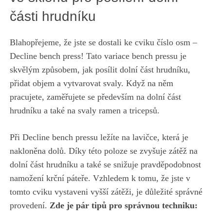
části hrudníku
Blahopřejeme, že jste se ⁣dostali ke cviku ​číslo osm‍ –
Decline ‌bench press! Tato variace⁤ bench ‍pressu je ​
skvělým‍ způsobem, jak posílit ⁤dolní část hrudníku,
přidat objem⁣ a vytvarovat svaly. Když na⁢ něm​
pracujete, zaměřujete se především na‍ dolní část
hrudníku a také na svaly ramen a tricepsů.
Při ⁢Decline bench pressu ⁣ležíte na lavičce, která je⁢
nakloněna dolů. Díky této poloze se zvyšuje ‍zátěž na⁤
dolní část hrudníku a také se snižuje‌ pravděpodobnost
namožení krční páteře. Vzhledem k tomu, že jste v
tomto cviku vystaveni vyšší zátěži, je⁤ důležité správné​
provedení.
Zde ⁢je pár tipů pro správnou techniku: