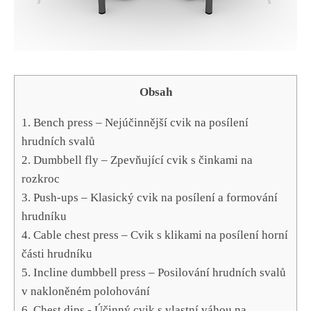
Obsah
1. ⁣Bench press – Nejúčinnější cvik na⁤ posílení
hrudních ​svalů
2. ⁣Dumbbell fly – Zpevňující cvik s činkami na
rozkroc
3. ⁤Push-ups – Klasický cvik na posílení a formování⁢
hrudníku
4. ⁤Cable chest ‌press – Cvik s​ klikami na posílení‌ horní⁢
části ‍hrudníku
5.‌ Incline dumbbell press​ – Posilování hrudních svalů
v nakloněném‍ polohování
6. Chest dips -‍ Účinný cvik⁣ s vlastní váhou na