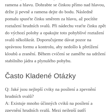
ramena a hlavu. Dohrabte‍ se činkou přímo⁣ nad hlavou,
držte‌ ji pevně a ⁢ramena⁤ dejte do bodu. Následně
pomalu ⁢spusťte činku směrem ‍za ⁤hlavu, až ⁢pocítíte
roztažení hrudních svalů. ‌Při nádechu⁣ vraťte ‌činku ‌zpět
⁣do výchozí polohy a ​opakujte​ toto ​pohyblivé roztažení
⁢svalů několikrát. Doporučujeme dávat pozor na
správnou ​formu a‍ kontrolu, aby ​nedošlo k ‌přetížení
kloubů a zranění. Během cvičení se zaměřte na udržení
⁤stabilního jádra⁣ a ⁣plynulého pohybu.​
Často Kladené Otázky
Q: Jaké jsou⁢ nejlepší cviky na⁣ posílení‌ a⁤ zpevnění
‌hrudních svalů?
A: Existuje mnoho účinných cviků na ⁤posílení a‍
zpevnění hrudních svalů. Mezi ⁤nejlepší⁤ patří