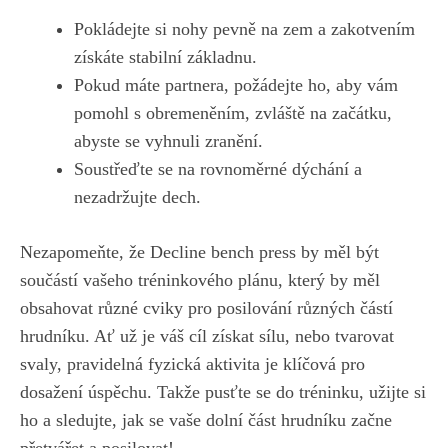
Pokládejte si nohy ‍pevně na zem a zakotvením​
získáte stabilní základnu.
Pokud máte partnera, požádejte‌ ho, aby ​vám ​
pomohl s obremeněním, zvláště ⁣na začátku,
abyste se vyhnuli zranění.
Soustřeďte se na ⁤rovnoměrné dýchání⁤ a
nezadržujte dech.
Nezapomeňte, že Decline bench‌ press‌ by měl ⁣být
‌součástí⁣ vašeho tréninkového plánu, který by měl
obsahovat různé cviky pro⁤ posilování různých částí
hrudníku. Ať už je ⁢váš cíl získat sílu, nebo tvarovat
svaly, pravidelná fyzická aktivita je klíčová pro
dosažení úspěchu. Takže pusťte se​ do tréninku, užijte ⁢si
ho a sledujte, jak se vaše dolní část hrudníku začne