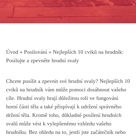
Úvod
»
Posilování
»
Nejlepších 10 cviků na hrudník:
Posilujte a zpevněte hrudní svaly
Chcete posílit a zpevnit své ⁣hrudní svaly?⁣ Nejlepších 10
⁤cviků na hrudník vám může pomoci dosáhnout vašeho
cíle.‍ Hrudní ​svaly hrají důležitou roli ve fungování‍
horní ‌části ⁣těla a také přispívají k udržení správného‌
držení ‌těla. Kromě toho, důkladné posílení‍ hrudních
svalů ⁤může vést​ k vylepšenému vzhledu⁣ vašeho
hrudníku.​ Bez ⁢ohledu​ na ​to, jestli⁤ jste začátečník nebo