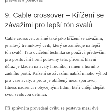
přetvářet a posilovat!
9. ⁤Cable crossover – Křížení se
závažími pro lepší tón svalů
Cable crossover, známé ⁢také​ jako křížení se závažími,
‍je silový tréninkový cvik, který ⁤se zaměřuje na lepší‍
tón svalů. ​Tato cvičební technika se používá ⁣především​
pro posilování horní​ poloviny těla, přičemž hlavní
důraz‍ je‌ kladen na svaly hrudníku, ramen a ⁣horního
zadního partií. Křížení se závažími nabízí mnoho výhod
pro‍ vaše‍ svaly,‍ a proto ‍je oblíbený mezi sportovci,⁤
fitness nadšenci i⁣ obyčejnými lidmi, kteří chtějí zlepšit
svou svalovou definici.
Při správném provedení cviku ⁤se postavte mezi dvě ​