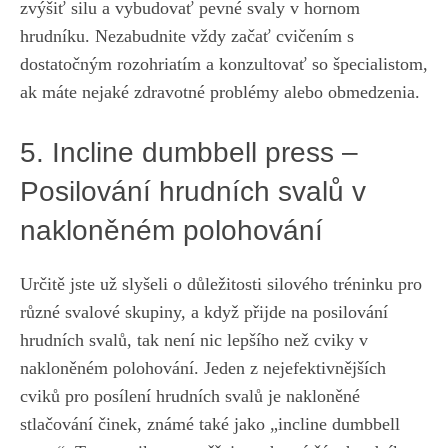
zvýšiť silu ⁤a⁣ vybudovať pevné svaly v hornom
hrudníku. Nezabudnite vždy začať cvičením s
⁢dostatočným ⁤rozohriatím a‍ konzultovať so špecialistom,
ak máte nejaké zdravotné‌ problémy alebo obmedzenia.
5.‌ Incline dumbbell press​ –
Posilování hrudních svalů v
nakloněném‍ polohování
Určitě jste ‍už slyšeli o důležitosti silového ​tréninku pro
různé svalové skupiny, a když přijde na posilování
hrudních svalů, tak není nic lepšího než cviky v
nakloněném polohování.‌ Jeden z nejefektivnějších
cviků ⁤pro posílení⁢ hrudních svalů je nakloněné
stlačování činek, známé také jako „incline ‍dumbbell