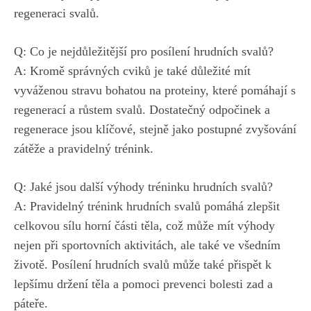
regeneraci‍ svalů.
Q: Co ‍je nejdůležitější pro posílení hrudních svalů?
A: Kromě⁢ správných cviků je také důležité mít
vyváženou stravu bohatou‌ na proteiny, které pomáhají s
⁤regenerací a růstem ⁤svalů. ‍Dostatečný ​odpočinek a​
regenerace‌ jsou klíčové,​ stejně ⁣jako postupné ⁤zvyšování
zátěže a pravidelný‌ trénink.
Q: Jaké jsou další výhody ⁣tréninku ‍hrudních svalů?
A:​ Pravidelný ⁢trénink hrudních svalů pomáhá zlepšit ​
celkovou sílu horní⁤ části těla, což může mít výhody
nejen ⁢při sportovních aktivitách,⁢ ale ⁣také‌ ve všedním
životě. ⁣Posílení hrudních​ svalů může⁢ také přispět k
⁤lepšímu držení⁣ těla a pomoci prevenci ⁣bolesti zad a
páteře.