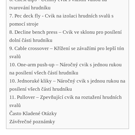
tvarování hrudníku
7. Pec deck‌ fly -⁢ Cvik na izolaci‍ hrudních svalů⁤ s‍
pomocí stroje
8. Decline bench press – ‌Cvik ve ​sklonu pro posílení
dolní části hrudníku
9. ⁤Cable crossover – Křížení se závažími pro lepší tón
svalů
10. One-arm push-up – ​Náročný cvik ⁣s jednou rukou
na posílení všech částí hrudníku
10. Jednoruké kliky – Náročný cvik s jednou rukou na
posílení všech částí hrudníku
11. Pullover – Zpevňující cvik ​na‌ roztažení ⁢hrudních⁢
svalů
Často Kladené Otázky
Závěrečné ⁣poznámky