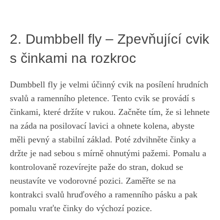
2. ⁣Dumbbell fly – Zpevňující cvik
s činkami na rozkroc
Dumbbell fly je velmi účinný cvik na posílení hrudních
svalů a ramenního‌ pletence. Tento⁢ cvik⁣ se⁢ provádí s‍
činkami, které držíte v ⁤rukou.‍ Začněte tím, že si lehnete
‌na‌ záda⁤ na posilovací lavici a ohnete kolena,‍ abyste
měli pevný a ⁣stabilní základ. ⁤Poté zdvihněte činky a
držte je nad​ sebou ⁣s mírně ohnutými pažemi.‍ Pomalu a
kontrolovaně rozevírejte ‌paže do stran, dokud se
⁢neustavíte ve vodorovné pozici. Zaměřte‌ se na
kontrakci svalů‌ hruďového a ramenního⁤ pásku ⁤a pak
⁢pomalu vraťte činky do výchozí pozice.