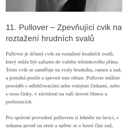
11. Pullover – Zpevňující cvik ​na‌
roztažení ⁢hrudních⁢ svalů
Pullover‍ je⁢ účinný cvik na roztažení⁣ hrudních svalů,
který může být zařazen⁣ do vašeho tréninkového plánu.
Tento cvik se ⁤zaměřuje na svaly hrudníku, ramen ​a⁣ zad,
a pomáhá posílit⁣ a zpevnit tuto oblast. Pullover můžete
provádět s odlehčovacími nebo volnými činkami,‍ nebo
s osou činky, ⁢v závislosti na vaší úrovni fitness a
preferencích.
Pro správné provedení pulloveru‍ si lehněte‍ na lavici, s
nohama pevně na zemi a opřete⁣ se⁣ o horní část‍ zad,