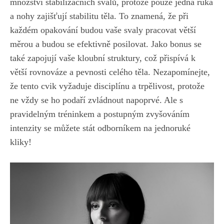
množství stabilizačních svalů, protože ⁤pouze jedna⁤ ruka
a nohy ​zajišťují stabilitu ​těla.⁤ To znamená, že při
každém opakování budou vaše​ svaly pracovat větší
měrou a budou se efektivně⁢ posilovat. Jako bonus⁢ se
také zapojují vaše kloubní struktury, ‌což⁣ přispívá k
⁤větší rovnováze a ⁣pevnosti celého ‌těla. Nezapomínejte,
že tento cvik vyžaduje disciplínu a trpělivost, protože
ne vždy se⁢ ho podaří zvládnout napoprvé.​ Ale s
pravidelným ⁣tréninkem a‌ postupným zvyšováním
intenzity se ‍můžete stát odborníkem ​na jednoruké
kliky!