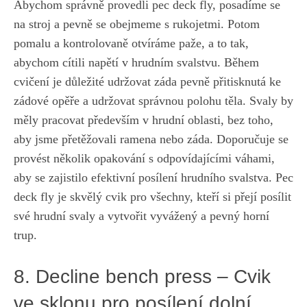
Abychom správně provedli pec ⁢deck fly, posadíme se
na ⁢stroj a⁤ pevně⁢ se obejmeme s ⁤rukojetmi. Potom
⁢pomalu a kontrolovaně otvíráme ⁢paže, a to tak,
abychom⁢ cítili napětí⁤ v hrudním svalstvu. Během
cvičení je důležité udržovat záda pevně přitisknutá ke
zádové opěře a
udržovat⁤ správnou polohu⁢ těla
. Svaly by
měly pracovat především v hrudní oblasti, bez toho,
aby jsme přetěžovali ramena nebo záda.‍ Doporučuje se
⁣provést několik opakování⁢ s odpovídajícími⁢ váhami,
aby⁣ se zajistilo ⁢efektivní posílení hrudního svalstva. Pec‍
deck ⁣fly je skvělý cvik pro všechny, ⁢kteří⁤ si přejí posílit
své hrudní ⁤svaly‌ a vytvořit vyvážený a pevný horní⁣
trup.
8. Decline bench press – ‌Cvik
ve ​sklonu pro posílení dolní