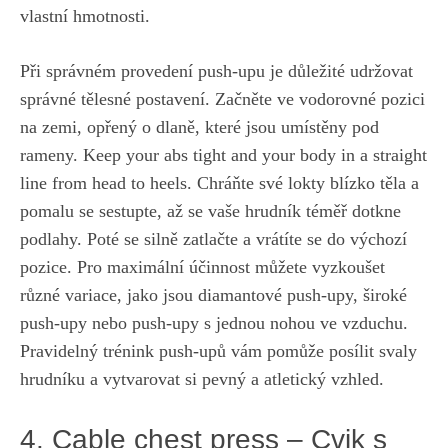
vlastní hmotnosti.
Při správném provedení push-upu je‌ důležité udržovat
správné tělesné postavení. Začněte ve vodorovné pozici
‌na ‍zemi,​ opřený ​o dlaně, které jsou umístěny pod‍
rameny. ‌Keep your​ abs tight ‌and‌ your ‌body in⁢ a straight
line from head to heels. Chráňte své lokty‍ blízko těla ‌a
pomalu se sestupte, až se ⁣vaše hrudník téměř dotkne
podlahy. Poté⁢ se silně zatlačte a vrátíte se do výchozí⁣
pozice. ‍Pro maximální ‌účinnost​ můžete⁢ vyzkoušet
různé ‍variace, jako jsou diamantové push-upy, široké
push-upy​ nebo push-upy‌ s ⁢jednou nohou ve vzduchu.
Pravidelný trénink push-upů vám pomůže posílit ⁤svaly
hrudníku a vytvarovat ‌si⁤ pevný ⁣a atletický vzhled.
4. ⁤Cable chest ‌press – Cvik s​