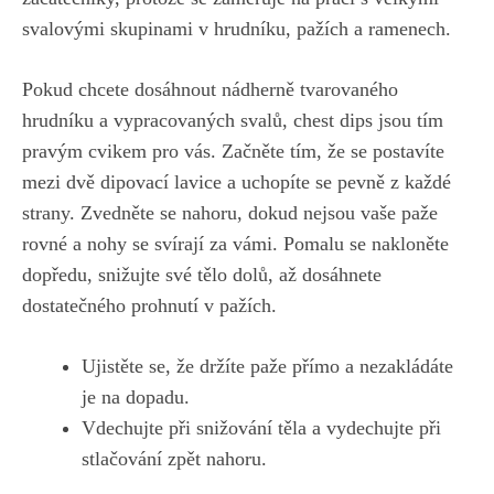
svalovými skupinami v ⁢hrudníku, ⁢pažích a ramenech.
Pokud chcete dosáhnout nádherně tvarovaného
hrudníku a vypracovaných svalů, chest dips jsou tím
pravým cvikem pro vás. Začněte tím, že se postavíte
mezi dvě dipovací lavice a uchopíte se‌ pevně z ⁣každé
‌strany. Zvedněte se nahoru, dokud nejsou vaše⁤ paže
rovné⁣ a nohy‌ se svírají za vámi. Pomalu se nakloněte
dopředu, snižujte své tělo dolů, až‍ dosáhnete
dostatečného prohnutí v pažích.
Ujistěte ‌se, že držíte⁢ paže přímo a nezakládáte
je na dopadu.
Vdechujte při snižování ‌těla a vydechujte při
⁣stlačování ⁤zpět ​nahoru.