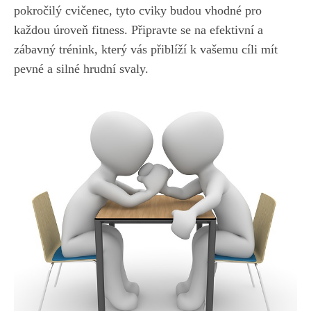
pokročilý cvičenec, tyto cviky budou ‌vhodné pro
⁢každou úroveň fitness. Připravte se ⁤na efektivní a
zábavný trénink, který vás přiblíží⁢ k⁣ vašemu⁤ cíli mít
pevné a silné hrudní svaly.