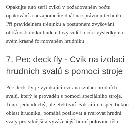
Opakujte​ tuto sérii cviků v požadovaném počtu
‍opakování a nezapomeňte dbát na správnou⁢ techniku.
Při pravidelném tréninku a⁤ postupném zvyšování‍
obtížnosti cviku budete brzy vidět a cítit výsledky na
svém krásně⁤ formovaném hrudníku!
7. Pec deck‌ fly -⁢ Cvik na izolaci‍
hrudních svalů⁤ s‍ pomocí stroje
Pec⁤ deck fly ‌je vynikající cvik na izolaci‍ hrudních
svalů,⁤ který je prováděn s pomocí speciálního stroje.
Tento jednoduchý, ale efektivní cvik cílí na specifickou
‌oblast⁤ hrudníku,⁢ pomáhá posilovat⁤ a tvarovat hrudní
svaly ⁣pro silnější a ‌vyváženější horní polovinu těla.