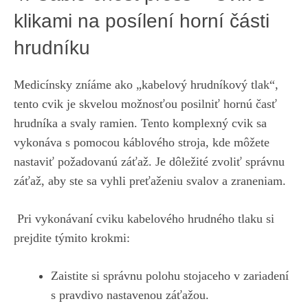
klikami na posílení‌ horní⁢ části
‍hrudníku
Medicínsky zníáme ⁣ako „kabelový ⁢hrudníkový ⁢tlak“,
tento cvik‍ je skvelou možnosťou posilniť hornú časť
⁢hrudníka a svaly⁢ ramien. Tento⁣ komplexný cvik sa
vykonáva ⁤s pomocou ⁤káblového‌ stroja, kde môžete‌
nastaviť požadovanú ⁢záťaž. Je ​dôležité ⁤zvoliť‌ správnu
⁢záťaž, aby ste​ sa vyhli preťaženiu⁤ svalov ⁣a zraneniam.
​ Pri vykonávaní cviku kabelového hrudného tlaku si
prejdite týmito krokmi:
Zaistite si správnu​ polohu stojaceho v ‍zariadení‌
s pravdivo‍ nastavenou záťažou.