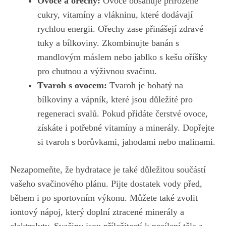
Ovoce a ořechy:
Ovoce obsahuje přirozené
cukry, vitamíny a vlákninu, které dodávají
rychlou energii. Ořechy zase přinášejí zdravé
tuky a bílkoviny. Zkombinujte banán s
mandlovým máslem nebo jablko s kešu oříšky
pro chutnou a výživnou svačinu.
Tvaroh s ovocem:
Tvaroh je bohatý na
bílkoviny a vápník, které jsou důležité pro
regeneraci svalů. Pokud přidáte čerstvé ovoce,
získáte i potřebné vitamíny a minerály. Dopřejte
si tvaroh s borůvkami, jahodami nebo malinami.
Nezapomeňte, že hydratace je také důležitou součástí
vašeho svačinového plánu. Pijte dostatek vody před,
během i po sportovním výkonu. Můžete také zvolit
iontový nápoj, který doplní ztracené minerály a
elektrolyty. Svačiny jsou příležitostí k posílení těla a