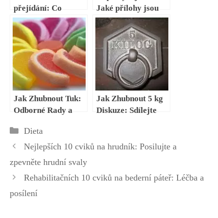
přejídání: Co
Jaké přílohy jsou
udělat, když přejíte
pro vás
během diety
nejvhodnější
Jak Zhubnout Tuk:
Jak Zhubnout 5 kg
Odborné Rady a
Diskuze: Sdílejte
Postupy Pro Ztrátu
Zkušenosti a Rady
Rubriky
Dieta
Tuku
Nejlepších 10 cviků na hrudník: Posilujte a
zpevněte hrudní svaly
Rehabilitačních 10 cviků na bederní páteř: Léčba a
posílení