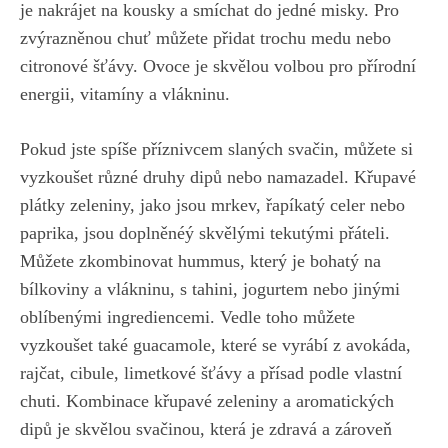
je nakrájet na kousky a smíchat do jedné misky. Pro
zvýrazněnou chuť můžete přidat trochu medu nebo
citronové šťávy. Ovoce je skvělou volbou pro přírodní
energii, vitamíny a vlákninu.
Pokud jste spíše příznivcem slaných svačin, můžete si
vyzkoušet různé druhy dipů nebo namazadel. Křupavé
plátky zeleniny, jako jsou mrkev, řapíkatý celer nebo
paprika, jsou doplněnéý skvělými tekutými přáteli.
Můžete zkombinovat hummus, který je bohatý na
bílkoviny a vlákninu, s tahini, jogurtem nebo jinými
oblíbenými ingrediencemi. Vedle toho můžete
vyzkoušet také guacamole, které se vyrábí z avokáda,
rajčat, cibule, limetkové šťávy a přísad podle vlastní
chuti. Kombinace křupavé zeleniny a aromatických
dipů je skvělou svačinou, která je zdravá a zároveň