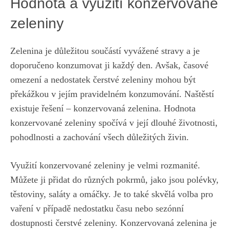
Hodnota a‍ využití konzervované
zeleniny
Zelenina je‌ důležitou⁢ součástí ‌vyvážené‍ stravy‍ a je
‌doporučeno⁤ konzumovat ji každý den. ​Avšak, časové
omezení a nedostatek‌ čerstvé zeleniny mohou být
překážkou v jejím pravidelném konzumování. Naštěstí
existuje řešení – konzervovaná zelenina. Hodnota
konzervované zeleniny‌ spočívá v ⁤její ⁤dlouhé životnosti,
pohodlnosti a zachování všech důležitých živin.
Využití ⁤konzervované zeleniny je ‌velmi rozmanité.
Můžete ji přidat do různých pokrmů, jako ​jsou polévky,
těstoviny, saláty ​a ⁤omáčky. Je to také skvělá volba pro
vaření v případě nedostatku času nebo sezónní
dostupnosti⁤ čerstvé zeleniny. Konzervovaná zelenina je‍