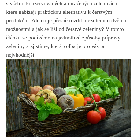
slyšeli o konzervovaných‍ a mražených zeleninách,
které nabízejí praktickou alternativu⁣ k čerstvým
produkům. Ale co ‌je přesně⁢ rozdíl mezi těmito dvěma
možnostmi‍ a jak se ‍liší od‌ čerstvé zeleniny? V ‌tomto
článku se podíváme na jednotlivé způsoby přípravy
zeleniny ⁢a zjistíme, která volba je pro vás ta
nejvhodnější.