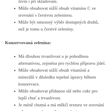
živin​ i při skladování.
Může obsahovat ⁣nižší obsah​ vitamínu C ve
srovnání s čerstvou zeleninou.
Může být⁣ omezený výběr‍ dostupných⁢ druhů,
než ⁣je tomu u čerstvé zeleniny.
Konzervovaná ‍zelenina:
Má dlouhou trvanlivost a⁣ je pohodlnou
⁢alternativou, zejména pro rychlou​ přípravu jídel.
Může obsahovat ​nižší obsah vitamínů‌ a⁢
minerálů v ‌důsledku tepelné úpravy během
konzervace.
Může obsahovat ⁤přidanou ⁤sůl nebo ⁢cukr pro
lepší ​chuť ‌a trvanlivost.
Je⁤ méně⁤ chutná ‌a má měkčí texturu ve srovnání