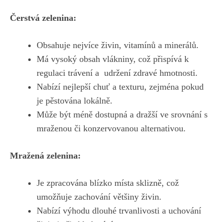
Čerstvá zelenina:
Obsahuje nejvíce živin, vitamínů a minerálů.
Má‍ vysoký​ obsah vlákniny, což přispívá ‌k
regulaci trávení a ​
udržení zdravé‍ hmotnosti
.
Nabízí nejlepší chuť ⁣a texturu, zejména pokud
je ‍pěstována lokálně.
Může být méně dostupná a dražší‌ ve srovnání s
mraženou⁢ či konzervovanou alternativou.
Mražená zelenina:
Je zpracována blízko‍ místa sklizně, což
umožňuje ⁣zachování většiny živin.
Nabízí výhodu dlouhé trvanlivosti a uchování