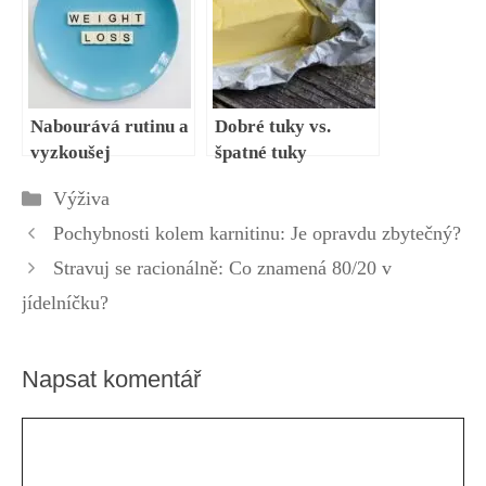
vegetariánských
diet
Nabourává rutinu a
Dobré tuky vs.
vyzkoušej
špatné tuky
pohankové vločky:
Rubriky
Výživa
Jak je začlenit do
jídelníčku?
Pochybnosti kolem karnitinu: Je opravdu zbytečný?
Stravuj se racionálně: Co znamená 80/20 v
jídelníčku?
Napsat komentář
Komentář