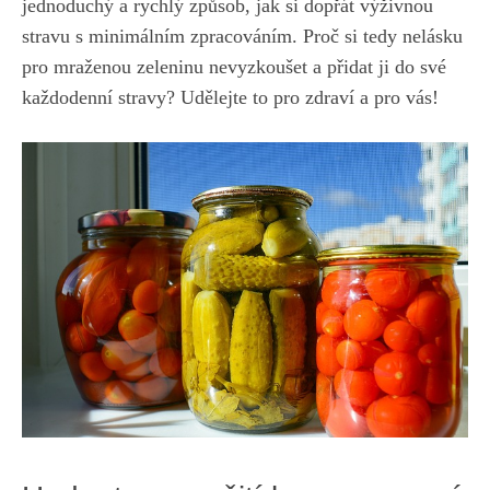
jednoduchý a ‌rychlý ⁢způsob, jak⁣ si dopřát výživnou‍
stravu s⁢ minimálním ‌zpracováním.‌ Proč si tedy nelásku
pro‍ mraženou‍ zeleninu nevyzkoušet a přidat ji do své
každodenní⁤ stravy?⁤ Udělejte to pro‍ zdraví ⁣a ‍pro vás!