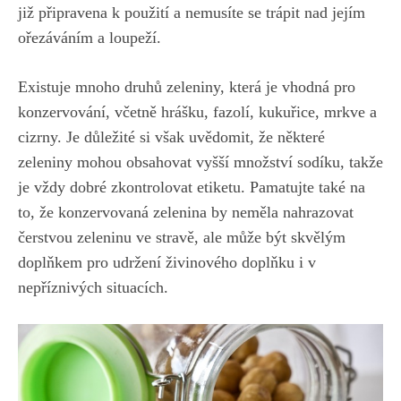
již⁣ připravena k ⁣použití a nemusíte se trápit nad jejím
ořezáváním a loupeží.
Existuje mnoho druhů‌ zeleniny, která je vhodná pro
⁣konzervování, včetně hrášku, fazolí, kukuřice, mrkve a
⁢cizrny.‌ Je důležité si ⁢však uvědomit, ‍že některé
zeleniny mohou obsahovat vyšší množství sodíku, takže
je vždy dobré zkontrolovat etiketu. Pamatujte také na
to, ⁢že konzervovaná zelenina by neměla nahrazovat
čerstvou‍ zeleninu‍ ve stravě, ale​ může‌ být skvělým
doplňkem pro udržení‌ živinového doplňku i ⁣v
nepříznivých⁤ situacích.