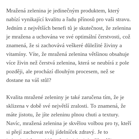
Mražená zelenina je jedinečným produktem, který
nabízí‍ vynikající kvalitu a řadu přínosů pro vaši ⁣stravu.
Jedním z ⁢největších benefi tů je skutečnost, že‍ zelenina​
je mražena⁣ a uchována ve své optimální čerstvosti, což
znamená, že si zachovává veškeré důležité​ živiny a ​
vitamíny. Víte, že‌ mražená zelenina většinou obsahuje
více ‌živin než ⁤čerstvá⁣ zelenina,⁤ která ⁢se neubírá z pole⁤
později, ale prochází dlouhým‌ procesem, než ⁢se
dostane​ na váš‍ stůl?
Kvalita ⁤mražené zeleniny je ‍také ⁣zaručena tím, že⁣ je
sklizena v době své největší ⁤zralosti. ‍To znamená,‌ že
máte jistotu, že jíte zeleninu⁤ plnou ⁢chuti⁤ a textury.
Navíc, ⁢mražená zelenina je skvělou volbou pro ty, kteří
⁤si ⁣přejí zachovat ⁤svůj jídelníček zdravý. Je to