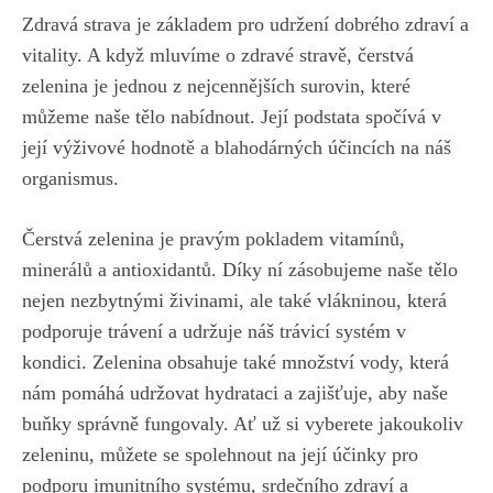
Zdravá strava je základem pro udržení dobrého zdraví ‌a
‍vitality. A když⁣ mluvíme o ⁣zdravé⁢ stravě,⁢ čerstvá
zelenina je⁤ jednou​ z nejcennějších surovin, které⁣
můžeme naše‌ tělo⁤ nabídnout. Její podstata⁢ spočívá ​v
její ⁤výživové hodnotě a blahodárných účincích na náš
organismus.
Čerstvá zelenina je ⁣pravým ‌pokladem vitamínů,
⁢minerálů a antioxidantů. Díky​ ní zásobujeme naše tělo
nejen ⁤nezbytnými živinami, ale​ také vlákninou,⁣ která
podporuje trávení a udržuje náš trávicí ⁤systém ‍v
kondici. Zelenina obsahuje také množství vody, která ​
nám⁤ pomáhá udržovat hydrataci a zajišťuje, aby naše
buňky správně ‌fungovaly. ‌Ať už si‌ vyberete‍ jakoukoliv
⁣zeleninu, ⁢můžete se‍ spolehnout na její účinky pro
podporu imunitního systému, srdečního ⁣zdraví ⁤a