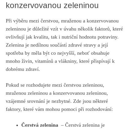
konzervovanou zeleninou
Při výběru mezi ‍čerstvou, mraženou a konzervovanou
zeleninou je důležité vzít v úvahu⁤ několik faktorů, které
ovlivňují jak kvalitu, ‍tak i nutriční ‍hodnotu ⁢potraviny.
Zelenina‌ je nedílnou součástí zdravé stravy a její
spotřeba ​by ⁢měla ⁢být co nejvyšší, neboť obsahuje
mnoho živin, vitamínů a vlákniny, které přispívají k
dobrému zdraví.
Pokud se ‍rozhodujete⁢ mezi ⁤čerstvou zeleninou,
mraženou zeleninou​ a konzervovanou zeleninou,
vzájemné srovnání je​ nezbytné. Zde jsou některé​
faktory, které⁣ vám mohou ​pomoci ‌při rozhodování:
Čerstvá zelenina
⁤ – Čerstvá zelenina je