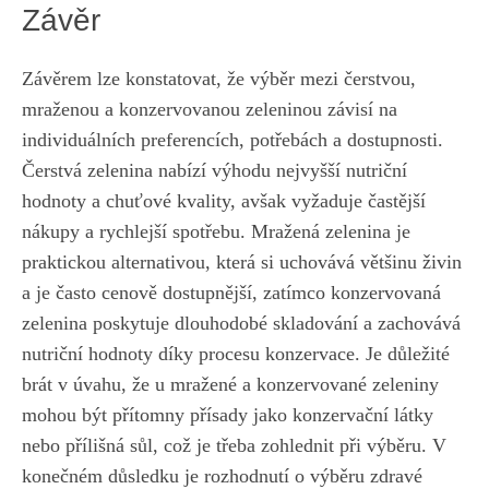
Závěr
Závěrem lze konstatovat, že výběr mezi čerstvou,
mraženou a ‍konzervovanou‌ zeleninou závisí na
individuálních preferencích, potřebách ⁤a dostupnosti.
‍Čerstvá zelenina‍ nabízí​ výhodu nejvyšší nutriční
hodnoty a⁤ chuťové⁢ kvality, avšak vyžaduje častější⁢
nákupy a ⁣rychlejší ‍spotřebu. ⁣Mražená zelenina je
praktickou alternativou, která si​ uchovává ‌většinu živin
a ⁣je často ​cenově dostupnější, zatímco konzervovaná⁢
zelenina poskytuje⁤ dlouhodobé skladování a zachovává‍
nutriční hodnoty díky procesu ‍konzervace. Je důležité
brát v úvahu, že u mražené a‌ konzervované zeleniny​
mohou​ být ‍přítomny přísady jako konzervační látky
nebo přílišná sůl, ‌což je třeba zohlednit při ‍výběru. V
konečném důsledku je rozhodnutí o výběru zdravé