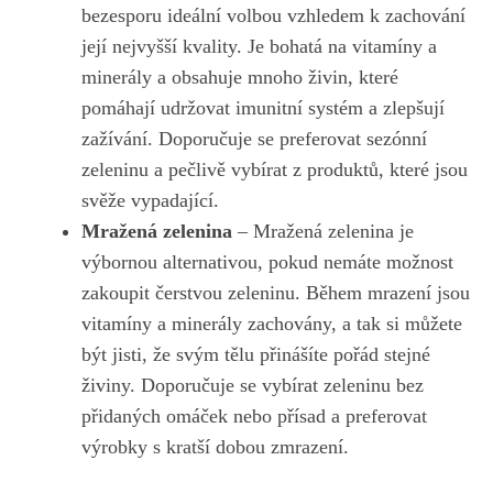
bezesporu ideální ⁢volbou vzhledem k‍ zachování
její nejvyšší kvality.⁣ Je ‌bohatá ‍na vitamíny ⁤a
minerály⁤ a⁤ obsahuje mnoho živin, které
pomáhají udržovat imunitní systém a ⁤zlepšují
zažívání. ⁤Doporučuje se preferovat ⁢sezónní
zeleninu a pečlivě vybírat z‌ produktů,⁢ které jsou
svěže vypadající.
Mražená zelenina
– Mražená zelenina je
výbornou alternativou, pokud nemáte ​možnost
zakoupit čerstvou ‍zeleninu. ​Během‍ mrazení ⁢jsou
vitamíny a minerály zachovány, a tak si můžete
být jisti, ⁢že svým tělu přinášíte pořád stejné
živiny. Doporučuje se vybírat‌ zeleninu bez
přidaných omáček nebo ​přísad a preferovat
výrobky s kratší dobou zmrazení.