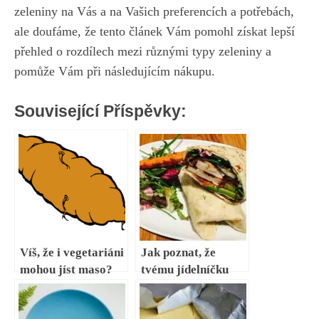
zeleniny na Vás⁤ a na Vašich⁢ preferencích a ‍potřebách,
ale doufáme, že tento⁤ článek‍ Vám pomohl získat ​lepší
přehled o rozdílech​ mezi různými typy zeleniny a
pomůže Vám při následujícím nákupu.
Související Příspěvky:
Víš, že i vegetariáni
Jak poznat, že
mohou jíst maso?
tvému jídelníčku
Máme pro tebe
chybí sacharidy? 8
nejčastější typy
signálů