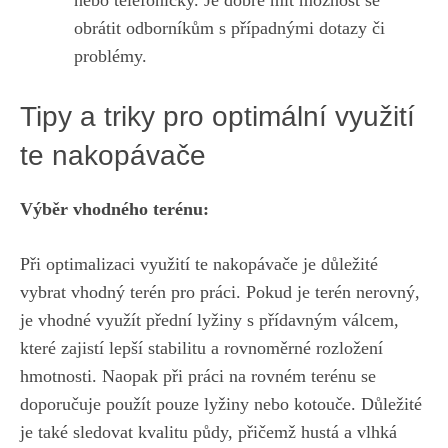
nebo telefonicky. Je dobré mít ‌možnost se
obrátit odborníkům s případnými dotazy či
problémy.
Tipy a triky pro optimální využití
te nakopávače
Výběr vhodného terénu:
Při⁤ optimalizaci využití⁤ te⁣ nakopávače je důležité
vybrat vhodný terén ‍pro práci. Pokud ⁣je‍ terén ⁤nerovný,
je vhodné‌ využít přední lyžiny s⁤ přídavným válcem,
‍které ​zajistí lepší stabilitu‌ a rovnoměrné rozložení
hmotnosti. Naopak při práci na rovném terénu se
doporučuje ‍použít ⁤pouze⁢ lyžiny⁢ nebo kotouče. Důležité
je také sledovat kvalitu půdy, přičemž‌ hustá a vlhká