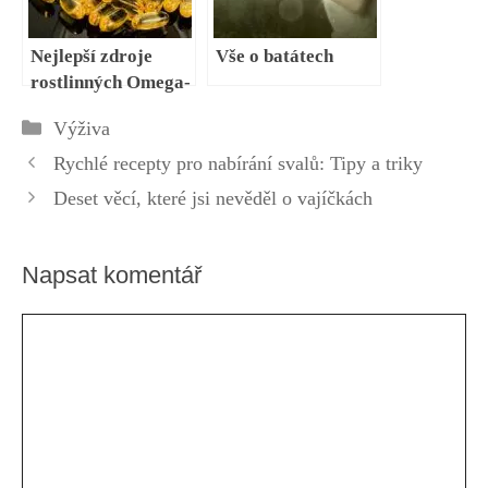
Nejlepší zdroje
Vše o batátech
rostlinných Omega-
3 mastných kyselin
Rubriky
Výživa
pro lidi, kteří nejí
ryby
Rychlé recepty pro nabírání svalů: Tipy a triky
Deset věcí, které jsi nevěděl o vajíčkách
Napsat komentář
Komentář