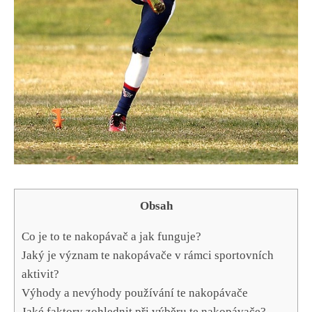
Obsah
Co je to te nakopávač a jak funguje?
Jaký ⁣je význam te nakopávače v rámci sportovních
‌aktivit?
Výhody​ a ​nevýhody používání ‍te nakopávače
Jaké ⁣faktory zohlednit při výběru te nakopávače?