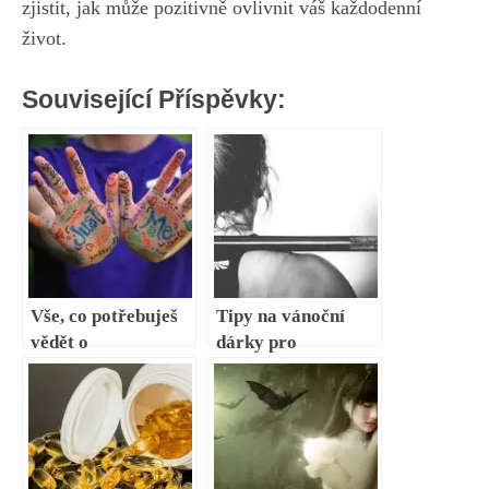
zjistit, ⁤jak ‌může pozitivně ovlivnit váš každodenní
život.
Související Příspěvky:
Vše, co potřebuješ
Tipy na vánoční
vědět o
dárky pro
cholesterolu: Jaký
milovníky fitness
je jeho význam?