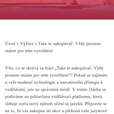
Úvod
»
Výživa
»
Take te nakopávač: Vždy prozene
máme pro tebe vysvětlení
Víte, co se⁢ skrývá za frází „Take te nakopávač: Vždy
prozene máme pro⁣ tebe vysvětlení“? Pokud se zajímáte
o svět moderní‍ technologie a inovativního přístupu k
vzdělávání, jste na správném místě. V tomto článku se
podíváme na jedinečnou vzdělávací platformu, která
slibuje ‍zcela ⁣nový způsob učení se jazyků.⁣ Připravte ​se
na to, že vás⁣ nakopne do akce ‍a překoná vaše jazykové