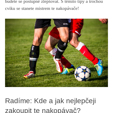
budete se postupně zlepšovat. ⁣S těmito tipy⁤ a trochou
cviku se stanete mistrem te nakopávače!
Radíme: ‍Kde a jak nejlepčeji
zakoupit te ‌nakopávač?