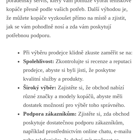
poradenský servis, který vám pomůže‌ vybrat teniskové
kopáče přesně podle⁢ vašich potřeb. ⁤Další⁣ výhodou je,
že můžete kopáče vyzkoušet přímo ⁣na místě a zjistit,
jak ​se vám pohodlně​ nosí a zda vám poskytují
potřebnou podporu.
Při výběru prodejce ​klidně zkuste zaměřit se na:
Spolehlivost:
Zkontrolujte si recenze a reputaci
prodejce, abyste si byli jisti, že​ poskytne
kvalitní ⁣služby⁣ a produkty.
Široký výběr:
Zajistěte si, že obchod nabízí
různé značky a modely kopáčů, abyste měli
dostatek možností pro výběr toho správného.
Podpora zákazníkům:
Zjistěte si, zda obchod
poskytuje dostatečnou podporu zákazníkům,⁤
například‍ prostřednictvím online chatu, e-mailu