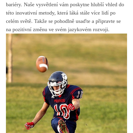
‍bariéry.⁢ Naše vysvětlení vám poskytne⁤ hlubší vhled ⁣do
této inovativní ​metody,⁢ která láká stále více lidí po
celém světě. Takže se pohodlně usaďte a
připravte se
na
pozitivní změnu‌ ve svém jazykovém rozvoji.