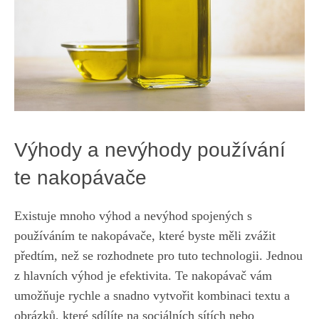
Výhody​ a ​nevýhody používání
‍te nakopávače
Existuje mnoho výhod a⁣ nevýhod spojených s
používáním te nakopávače, které byste⁤ měli zvážit
předtím, než se rozhodnete pro tuto technologii. Jednou
z hlavních‌ výhod je ⁤efektivita. ‍Te ⁤nakopávač ​vám
umožňuje rychle a snadno vytvořit kombinaci textu a‌
obrázků, které sdílíte na sociálních sítích⁤ nebo⁢