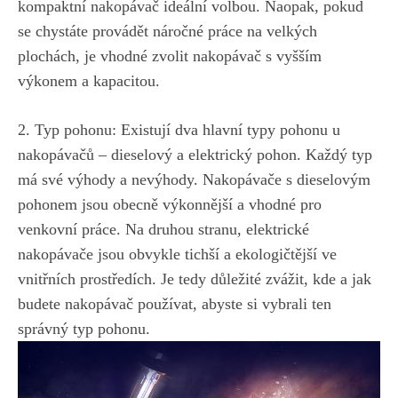
kompaktní nakopávač‌ ideální volbou. Naopak, pokud
se chystáte provádět⁤ náročné ​práce na velkých
plochách, je vhodné zvolit nakopávač s vyšším
výkonem a kapacitou.
2. Typ pohonu: Existují dva‌ hlavní typy pohonu u
nakopávačů – dieselový a⁢ elektrický‌ pohon. Každý ‌typ
má své výhody a nevýhody. Nakopávače ⁤s dieselovým
pohonem⁣ jsou obecně výkonnější a⁢ vhodné pro
venkovní práce. Na druhou ⁣stranu, elektrické​
nakopávače ‌jsou‍ obvykle tichší a ekologičtější ⁣ve
vnitřních prostředích.⁤ Je tedy důležité‌ zvážit,​ kde a jak
budete nakopávač‍ používat, abyste‌ si vybrali ten
správný typ pohonu.