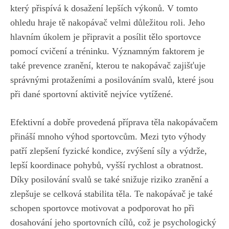
⁣který‌ přispívá k⁤ dosažení lepších výkonů. V tomto
⁢ohledu hraje tě nakopávač⁢ velmi důležitou roli. Jeho‌
hlavním úkolem je připravit a posílit tělo sportovce
pomocí cvičení a tréninku. Významným⁢ faktorem ⁢je
také prevence zranění, kterou te nakopávač ⁢zajišťuje
správnými protaženími a posilováním svalů, které jsou
při dané‍ sportovní aktivitě⁣ nejvíce vytížené.
Efektivní a‌ dobře provedená ⁢příprava těla nakopávačem
přináší mnoho výhod sportovcům. Mezi tyto výhody
patří zlepšení fyzické kondice, zvýšení síly a výdrže,
lepší koordinace pohybů, vyšší rychlost a obratnost.​
Díky posilování svalů se také snižuje riziko zranění a
zlepšuje se⁢ celková stabilita těla. Te nakopávač je také
schopen ‍sportovce motivovat ⁢a podporovat ho při​
dosahování jeho sportovních cílů, což je psychologický