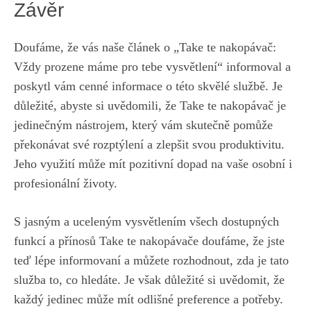
Závěr
Doufáme, že​ vás naše článek ‌o „Take te nakopávač:
Vždy prozene máme pro tebe vysvětlení“ informoval a
poskytl vám cenné informace o této skvělé službě. Je
důležité, abyste si ⁣uvědomili, že‍ Take te nakopávač je‍
jedinečným nástrojem, který vám skutečně pomůže ​
překonávat své rozptýlení​ a zlepšit svou produktivitu.
Jeho⁤ využití může mít‌ pozitivní dopad na vaše osobní i
‌profesionální životy.
S jasným a uceleným vysvětlením všech dostupných⁢
funkcí a ⁣přínosů Take te nakopávače doufáme,⁢ že‍ jste
teď lépe informovaní a můžete rozhodnout,​ zda je tato
⁤služba to, co hledáte. Je však důležité si uvědomit, že
každý⁤ jedinec může mít odlišné preference ⁣a potřeby.