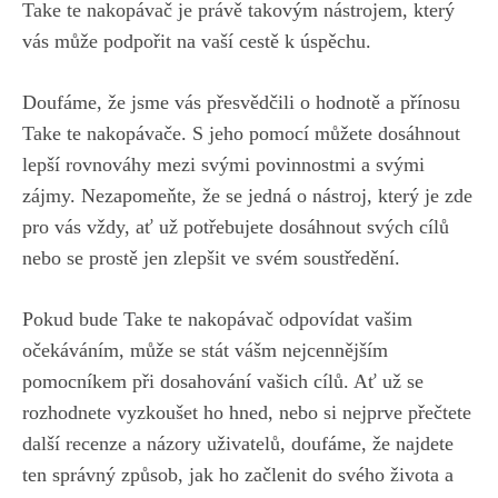
Take te nakopávač ​je⁢ právě takovým nástrojem, který‍
vás⁣ může podpořit na vaší cestě k úspěchu.
Doufáme, že ‌jsme vás přesvědčili o hodnotě a přínosu⁤
Take te nakopávače.⁤ S jeho ⁤pomocí můžete dosáhnout
lepší rovnováhy mezi‍ svými povinnostmi a svými
zájmy. Nezapomeňte,⁤ že se‌ jedná‍ o⁣ nástroj, který je zde
pro vás vždy, ať už potřebujete dosáhnout svých cílů
nebo se prostě jen zlepšit ⁢ve svém soustředění.
Pokud bude Take te ​nakopávač odpovídat ‍vašim
očekáváním, může se stát vášm ⁣nejcennějším
⁢pomocníkem při ‍dosahování vašich cílů. Ať​ už se
rozhodnete vyzkoušet ⁢ho hned, nebo si nejprve přečtete
další ‌recenze a názory uživatelů, doufáme, že najdete
ten správný způsob, jak ho začlenit‌ do svého života a‌