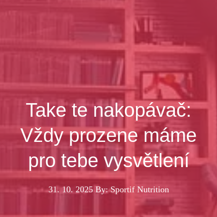
Take te nakopávač:
Vždy prozene máme
pro tebe vysvětlení
31. 10. 2025
By: Sportif Nutrition