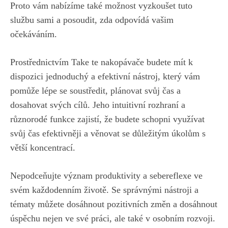
Proto⁤ vám nabízíme také možnost vyzkoušet tuto
službu sami a posoudit,‍ zda odpovídá vašim
očekáváním.
Prostřednictvím Take te nakopávače budete⁢ mít k
dispozici jednoduchý a ⁢efektivní nástroj, který⁤ vám
pomůže lépe⁢ se soustředit, plánovat svůj čas a⁢
dosahovat svých cílů. Jeho intuitivní rozhraní ⁤a
různorodé funkce zajistí,⁣ že⁢ budete schopni ‍využívat
⁤svůj čas efektivněji ⁢a ⁣věnovat se důležitým‌ úkolům s
větší koncentrací.
Nepodceňujte význam produktivity a sebereflexe ve
svém každodenním životě. Se správnými nástroji a
tématy můžete dosáhnout pozitivních změn a dosáhnout
úspěchu ⁢nejen⁤ ve ‍své práci, ⁢ale také v osobním rozvoji.