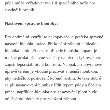
půda ‍může vyžadovat využití speciálního nože pro
snadnější průnik.
Nastavení správné hloubky:
Pro optimální využití te nakopávače je potřeba správně
nastavit hloubku práce.⁤ Při kopání záhonů je ideální
hloubka okolo 25⁣ cm. V případě ‌hlubšího kopání je
možné přidat přídavné válečky na přední lyžiny, které
zajistí lepší stabilitu ​a kontrolu. Naopak⁣ při povrchové‍
úpravě terénu je vhodné pracovat s menší​ hloubkou,
aby nedošlo k poškození kořenů rostlin.‌ Je také dobré
se při nastavování hloubky řídit typem​ půdy a ⁣účelem
práce, například ​hloubka pro‍ zasazování plotů bude
odlišná od hloubky pro⁤ založení záhonů.