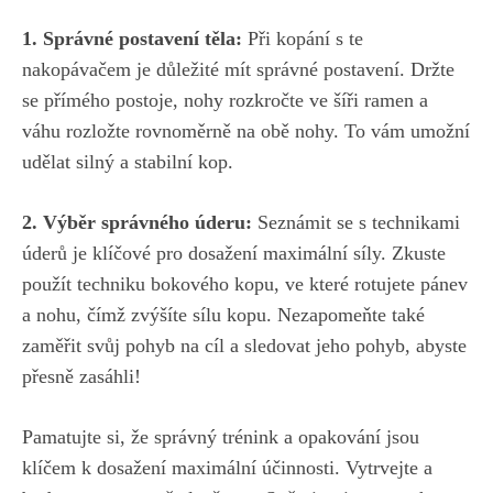
1. ⁤Správné postavení těla:
Při kopání⁣ s te
nakopávačem je‌ důležité mít správné postavení. Držte
se přímého ‍postoje,
nohy rozkročte ve ⁢šíři ramen
a
váhu⁤ rozložte rovnoměrně na obě nohy. To ​vám umožní⁤
udělat silný‍ a stabilní kop.
2. Výběr správného úderu:
Seznámit se s technikami
úderů⁤ je klíčové pro dosažení maximální síly. Zkuste‍
použít techniku bokového ​kopu, ve‌ které rotujete pánev
a nohu, čímž zvýšíte sílu kopu. Nezapomeňte také
zaměřit ‌svůj pohyb na cíl a sledovat jeho pohyb, abyste
přesně zasáhli!
Pamatujte si, že správný trénink a opakování jsou
klíčem k dosažení maximální účinnosti. Vytrvejte a