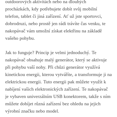
outdoorových aktivitách ‍nebo na dlouhých
procházkách, ‍kdy potřebujete dobít svůj mobilní
telefon, tablet či jiná zařízení. Ať už jste sportovci,
dobrodruzi,‍ nebo prostě jen rádi trávíte čas venku, te⁢
nakopávač vám umožní získat elektřinu na základě
vašeho pohybu.
Jak to funguje? Princip je velmi jednoduchý. Te
nakopávač obsahuje malý⁣ generátor, který se aktivuje
při pohybu vaší​ nohy.⁤ Při⁤ chůzi generátor ⁤využívá
kinetickou energii, kterou vytváříte, a transformuje ji na
elektrickou energii. Tuto energii ‌pak můžete⁤ využít k
nabíjení vašich elektronických zařízení. Te nakopávač
je vybaven univerzálním USB konektorem, takže s ním
můžete dobíjet různá zařízení⁣ bez ohledu ⁢na⁣ jejich
výrobní značku nebo model.