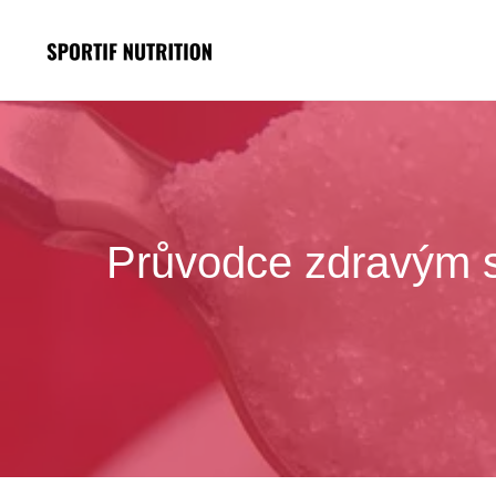
Přeskočit
na
obsah
Průvodce zdravým s