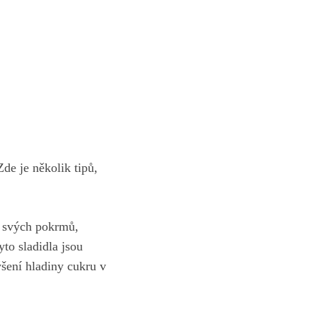
de je několik tipů,‌
do svých pokrmů,
to ​sladidla jsou
ýšení hladiny cukru v