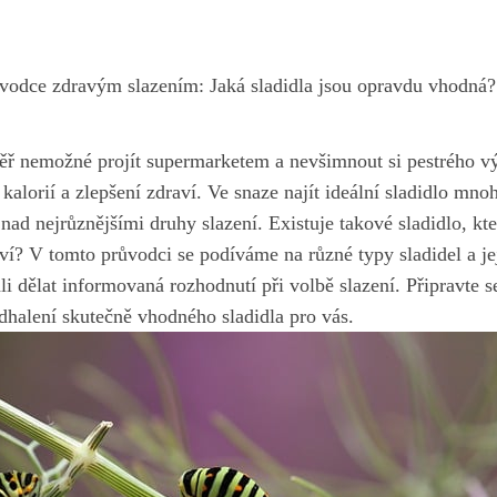
vodce zdravým slazením: Jaká sladidla jsou opravdu vhodná?
měř nemožné projít‌ supermarketem a nevšimnout si pestrého výb
⁢ kalorií a zlepšení zdraví. Ve snaze⁢ najít ideální sladidlo mnoh
nad nejrůznějšími druhy slazení. Existuje takové sladidlo, které
ví? V tomto průvodci se podíváme na různé typy sladidel a jej
dělat informovaná rozhodnutí při volbě slazení. Připravte⁣ s
 odhalení skutečně vhodného sladidla pro vás.