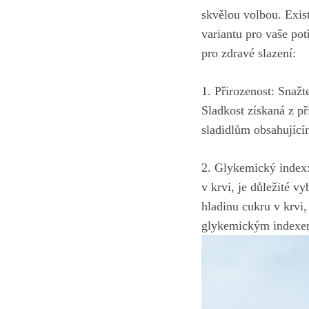
⁣skvělou volbou. Exis
variantu pro vaše ‍pot
pro zdravé slazení:
1. Přirozenost: Snažt
Sladkost získaná z​ př
sladidlům obsahující
2. Glykemický index:
v​ krvi, je důležité 
hladinu cukru v krvi
glykemickým indexem p