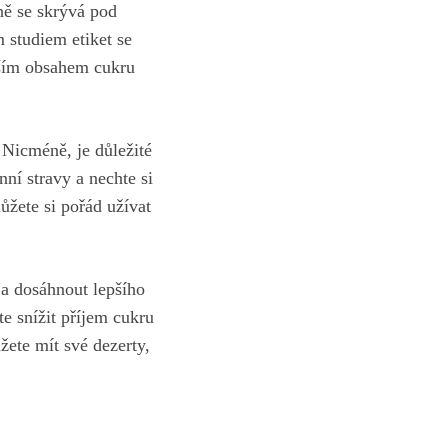
ně se skrývá pod
 studiem etiket se
žším obsahem cukru
Nicméně, je důležité⁣
stravy a ⁤nechte‌ si‍
žete si⁤ pořád užívat
 a dosáhnout lepšího
e​ snížit příjem cukru
ůžete mít své dezerty,