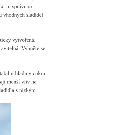
rat tu správnou
ěru vhodných sladidel
eticky vytvořená.
ravitelná. ⁣Vyhněte se
abilní hladiny cukru
ají menší vliv na
ladidla s nízkým