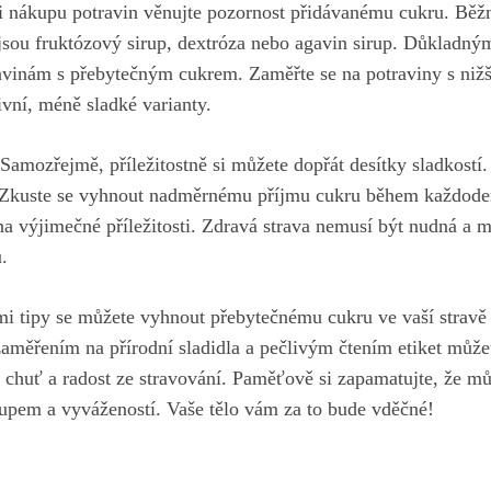
Při nákupu potravin⁣ věnujte pozornost přidávanému cukru. Běž
 jsou fruktózový sirup, dextróza nebo agavin sirup. Důkladným
avinám s přebytečným cukrem. Zaměřte se na potraviny s ni
ivní, méně sladké varianty.
Samozřejmě, příležitostně si můžete dopřát desítky sladkostí. 
 Zkuste se vyhnout nadměrnému příjmu cukru během každodenní ⁣
a výjimečné‍ příležitosti. Zdravá strava nemusí být nudná a mů
u.
mi tipy se můžete vyhnout přebytečnému cukru ve vaší stravě‌
aměřením na přírodní sladidla a‍ pečlivým čtením etiket‌ můžet
 chuť‌ a radost⁣ ze stravování. Paměťově si⁤ zapamatujte, že ​m
tupem a vyvážeností. Vaše tělo‌ vám za to bude vděčné!