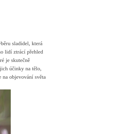
ěru ⁣sladidel, která
o lidí ztrácí přehled
 je ‌skutečně ​
ich účinky na tělo,
e na objevování světa