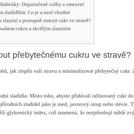
 diabetiky: Doporučené volby a omezení
m sladidlům: ⁤Co je a není vhodné
slazení a postupně omezit cukr ve ​stravě?
sahem cukru⁢ a skvělým slazením
y
out⁢ přebytečnému cukru ve stravě?
ů, jak zlepšit vaši stravu a minimalizovat⁤ přebytečný cukr. Z
odní sladidla:‍ Místo toho, ‌abyste⁣ přidávali rafinovaný cukr 
přírodních sladidel jako ⁣je med, javorový sirup nebo stévie. Ty
nižší glykemický index, což znamená,⁣ že nezpůsobují náhlé zv