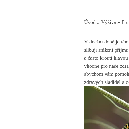
Úvod
»
Výživa
»
Prů
V​ dnešní ⁤době je té
slibují snížení příjmu
a často kroutí hlavou 
vhodné pro naše zdra
abychom vám pomohli 
zdravých⁢ sladidel ​a