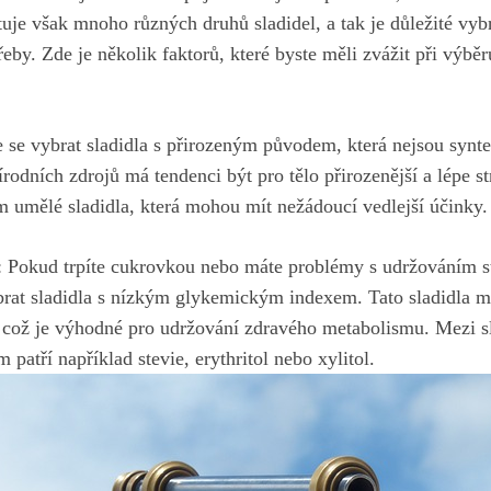
tuje však mnoho různých druhů sladidel, a tak ‍je důležité vyb
řeby. Zde ‍je několik faktorů, které⁣ byste⁣ měli zvážit při výb
e se vybrat sladidla s přirozeným původem, ⁢která nejsou synt
írodních zdrojů má⁢ tendenci být pro tělo přirozenější a lépe st
m umělé sladidla, která mohou mít nežádoucí vedlejší účinky.
 ‍Pokud trpíte cukrovkou nebo máte problémy s ⁣udržováním st
vybrat sladidla s nízkým glykemickým indexem. ‌Tato sladidla m
,​ což je výhodné pro udržování zdravého metabolismu. Mezi s
atří například stevie, ⁢erythritol nebo xylitol.