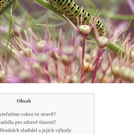
Obsah
bytečnému cukru ve stravě?
adidla pro zdravé slazení?
řírodních⁣ sladidel a jejich výhody