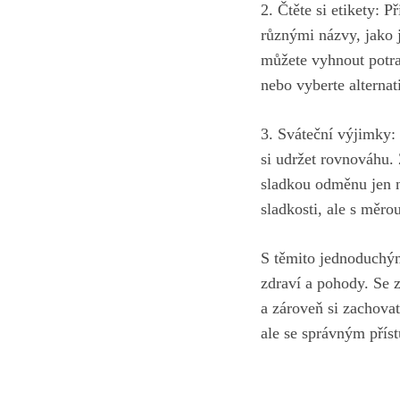
2. Čtěte si etikety: 
⁢různými názvy, jako
můžete vyhnout ‍potr
nebo vyberte alternat
3. Sváteční výjimky: 
si udržet rovnováhu.‍
sladkou odměnu jen​ n
sladkosti,⁤ ale s měro
S ​těmito jednoduchý
zdraví a pohody. Se z
a zároveň si zachovat
ale se správným přís