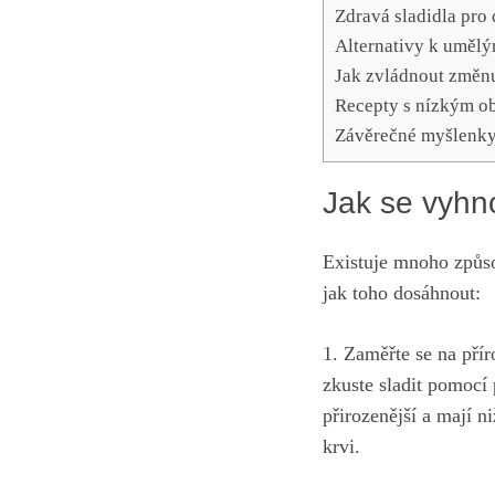
Zdravá sladidla pro
Alternativy k umělý
Jak zvládnout změnu 
Recepty s nízkým ob
Závěrečné myšlenk
Jak se vyhn
Existuje mnoho způsob
jak toho ​dosáhnout:
1. Zaměřte se na přír
‍zkuste sladit pomocí 
přirozenější a ⁣mají 
krvi.