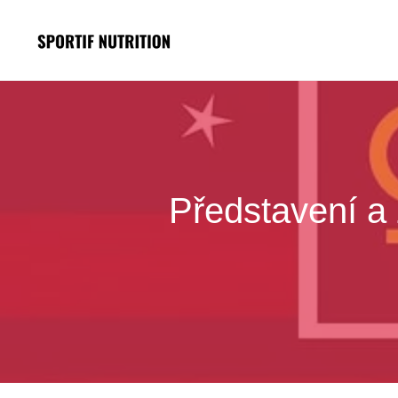
Přeskočit
na
obsah
Představení a