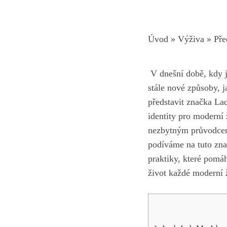
Úvod
»
Výživa
»
Pře
​ V dnešní době, kdy 
stále ‍nové způsoby,​
j
představit⁤ značka La
identity⁤ pro moderní
nezbytným průvodcem 
podíváme na tuto znač
⁢praktiky, ⁢které pom
život ‍každé moderní 