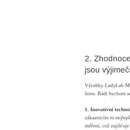
2. ​Zhodnoce
jsou výjimeč
Výrobky LadyLab ‍My 
ženu. Rádi bychom se 
1. Inovativní techno
‌zákaznicím to nejlep
měření, což zajišťuje​