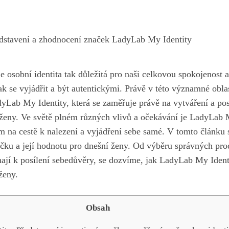
dstavení a zhodnocení značek LadyLab My Identity
je osobní identita tak důležitá pro naši celkovou spokojenost
ak se vyjádřit
a být autentickými. Právě v této​ významné oblas
dyLab My Identity, která se zaměřuje právě na vytváření a posi
 ženy. Ve světě plném různých ‍vlivů a očekávání je LadyLab 
na cestě k nalezení a vyjádření sebe samé. V tomto článku s
ku a její ‌hodnotu pro dnešní ženy. ​Od výběru‌ správných pro
áhají k posílení sebedůvěry, se dozvíme, jak LadyLab My ‌Ident
ženy.
Obsah