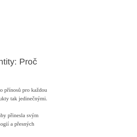
tity: Proč
o​ přínosů pro každou
ukty tak ‍jedinečnými.
aby přinesla svým
ogií a přesných‌