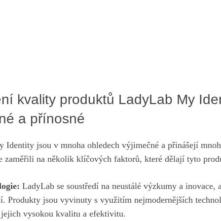
ní kvality​ produktů LadyLab My Iden
né‍ a přínosné
Identity jsou v mnoha ohledech výjimečné⁢ a přinášejí mnoh
zaměřili ⁢na‍ několik klíčových faktorů, které dělají tyto prod
logie:
LadyLab⁣ se soustředí⁣ na neustálé výzkumy​ a inovace, 
ší. Produkty ​jsou vyvinuty s využitím nejmodernějších‍ technol
 jejich vysokou kvalitu a efektivitu.