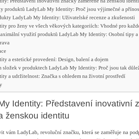
ity: Představení inovativní značky zaměřené‌ na ženskou identi
ty​ produktů LadyLab My Identity: Proč jsou výjimečné‍ a příno
odukty LadyLab My Identity: Uživatelské recenze a ⁣zkušenosti
ity pro ženy ​ve všech ⁣věkových kategoriích: Vhodné pro​ kaž
ximální využití⁤ produktů LadyLab My Identity: Osobní ⁢tipy ‌a 
prava
ace
ity a estetické provedení: Design, balení a‍ dojem
ch ‌složek v produktech LadyLab My Identity:​ Proč jsou tak důle
ty a udržitelnost: Značka s ohledem‌ na životní prostředí
y
My Identity: Představení inovativní 
a ženskou identitu
it vám LadyLab, revoluční značku, která se ⁤zaměřuje ‌na podp