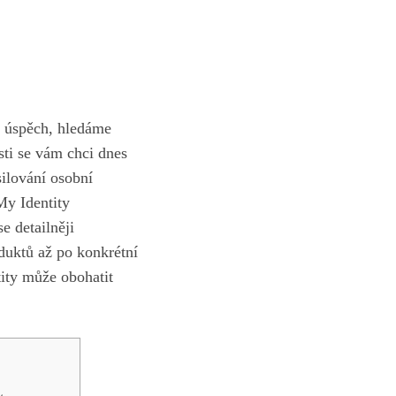
 a úspěch, hledáme
ti se vám ​chci dnes
lování​ osobní‍
My Identity
e detailněji
duktů až po ⁤konkrétní
ity může obohatit⁣