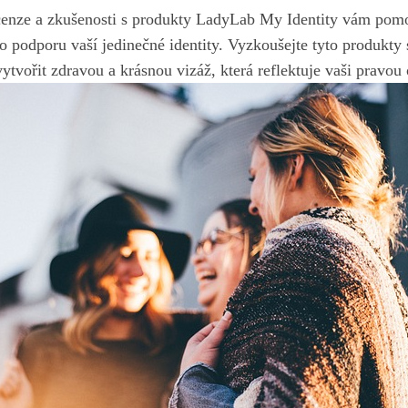
cenze a zkušenosti s produkty LadyLab My⁣ Identity vám pom
o podporu⁣ vaší jedinečné identity. ⁤Vyzkoušejte‍ tyto produkty
tvořit zdravou a krásnou vizáž, která reflektuje vaši ​pravou