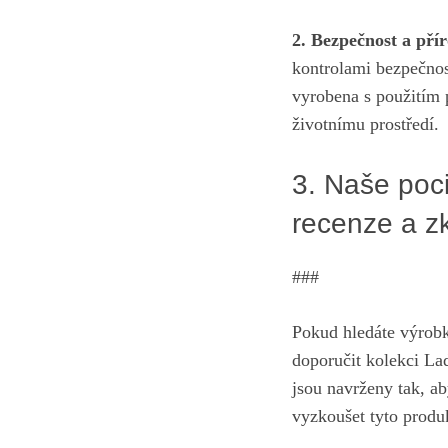
2. Bezpečnost​ a přír
kontrolami ⁣bezpečnost
vyrobena s použitím p
životnímu prostředí.
3. Naše‌ poc
recenze a ⁣z
###
Pokud hledáte výrobk
doporučit kolekci Lad
jsou navrženy tak
, a
vyzkoušet tyto produk