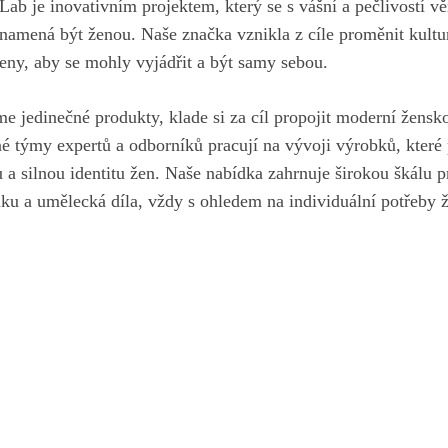
yLab je​ inovativním projektem, který se s vášní a pečlivostí v
namená​ být ‌ženou. Naše značka ⁢vznikla z⁣ cíle proměnit‌ kultu
ženy, ‌aby se mohly vyjádřit a být samy sebou.
 jedinečné produkty, klade si za cíl propojit moderní ženskou 
né týmy expertů a odborníků pracují na vývoji výrobků,​ které
 a ⁤silnou identitu žen. Naše nabídka zahrnuje širokou ​škálu p
u ⁤a umělecká díla, vždy s ohledem na individuální potřeby​ 