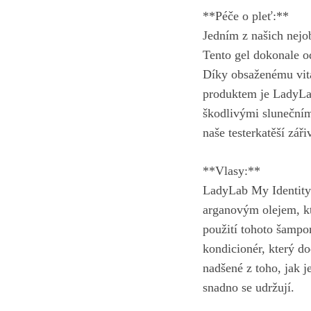
**Péče o pleť:**
Jedním z našich nejob
Tento gel‍ dokonale ​
Díky obsaženému⁤ vita
⁣produktem je LadyLa
škodlivými slunečními
naše testerkatěší zář
**Vlasy:**
LadyLab My Identity n
arganovým olejem, kt
použití tohoto šampo
kondicionér, který‍ d
nadšené z toho, jak je
snadno​ se udržují.