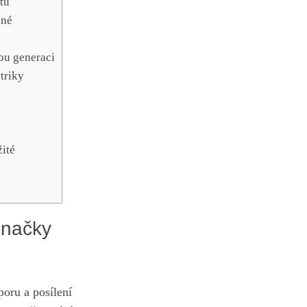
tu
sné
dou generaci
triky
žité
značky
oru a ⁤posílení