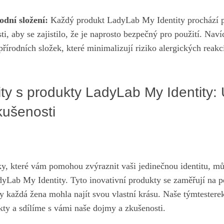
odní⁤ složení:
Každý produkt LadyLab My‍ Identity prochází p
i, ‌aby se zajistilo, že je naprosto bezpečný pro použití. Navíc
řírodních ⁢složek, které minimalizují riziko alergických reakcí 
ity s produkty LadyLab My Identity: 
kušenosti
y, které vám pomohou zvýraznit vaši ‍jedinečnou identitu, mů
yLab My Identity. Tyto inovativní produkty se zaměřují na péč
by ​každá žena​ mohla najít⁢ svou vlastní krásu. Naše týmtester
ty‌ a⁤ sdílíme s vámi naše ⁢dojmy a zkušenosti.