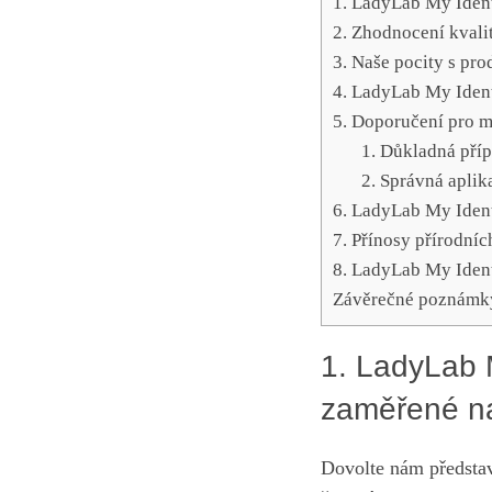
1.‍ LadyLab My Ident
2. ​Zhodnocení kvali
3. Naše‌ pocity s pr
4. LadyLab‍ My Ident
5. Doporučení pro ma
1. Důkladná pří
2. ⁣Správná ⁤aplik
6. LadyLab My⁢ Ident
7. Přínosy ​přírodní
8. LadyLab My Identi
Závěrečné ⁤poznámk
1.‍ LadyLab 
zaměřené‌ n
Dovolte⁣ nám představ