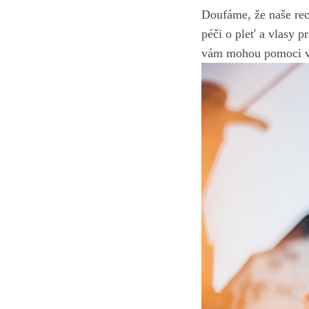
Doufáme, že naše ⁢re
péči o pleť a vlasy pr
‍vám mohou pomoci ​vy