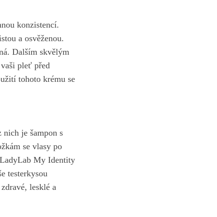
mnou konzistencí.
istou a osvěženou.
ná.⁣ Dalším⁤ skvělým
vaši pleť před
žití tohoto⁤ krému se⁤
 nich je‌ šampon s
ožkám se vlasy po
 ⁣LadyLab My Identity
še testerkysou
 zdravé, lesklé a