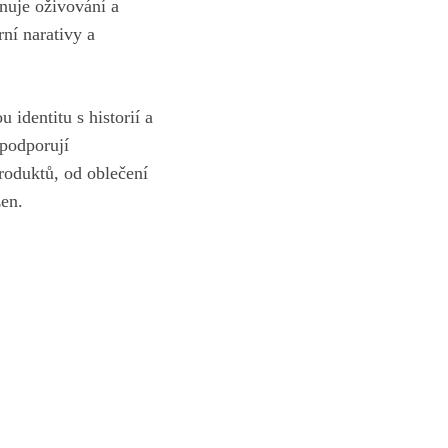
ěnuje oživování a
rní narativy a
identitu ⁤s historií a
 podporují
roduktů, od‌ oblečení
žen.