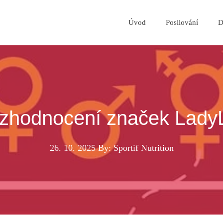
Úvod
Posilování
D
 zhodnocení značek LadyL
26. 10. 2025
By: Sportif Nutrition