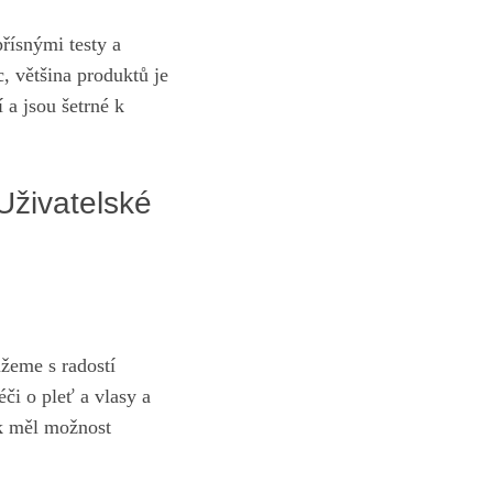
řísnými testy a
, většina produktů​ je
a jsou šetrné‌ k
Uživatelské
žeme s radostí
i o pleť ‍a vlasy a
ek měl⁢ možnost