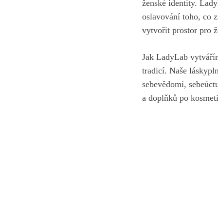
‍ženské identity. ⁢Lad
oslavování ⁣toho, co z
vytvořit prostor pro 
Jak LadyLab vytváříme
tradicí. Naše láskypl
sebevědomí, ⁢sebeúctu
a doplňků po kosmetik