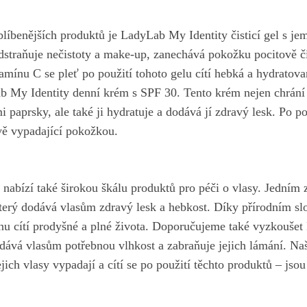
líbenějších produktů je LadyLab My ‌Identity čisticí gel⁤ s je
odstraňuje nečistoty a make-up, ⁣zanechává pokožku pocitově č
mínu C⁢ se pleť po použití tohoto gelu ⁤cítí⁢ hebká a hydratova
b My Identity denní krém s SPF 30. Tento krém nejen‍ chrání 
 paprsky, ale také⁣ ji hydratuje a dodává jí zdravý lesk. Po pou
ivě vypadající pokožkou.
abízí také širokou škálu ⁤produktů pro péči⁤ o vlasy. Jedním z
erý dodává vlasům zdravý lesk​ a hebkost. Díky​ přírodním sl
nu cítí prodyšné a​ plné života. Doporučujeme ⁢také vyzkoušet
odává vlasům potřebnou vlhkost a zabraňuje jejich lámání. Na
jich vlasy vypadají a cítí se po použití‍ těchto ⁢produktů – jsou