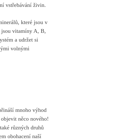
ní⁣ vstřebávání živin.
nerálů, ⁤které jsou v
 jsou vitamíny A, B,⁢
stém a⁣ udržet si
ivými⁤ volnými
 přináší mnoho výhod⁢
a objevit něco​ nového!
e také různých druhů
elem obohacení naší