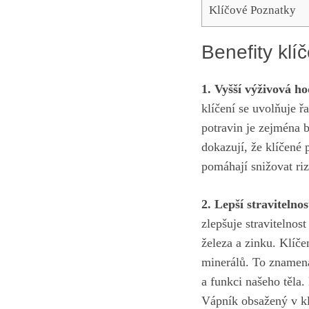
Klíčové Poznatky
Benefity klíč
1. Vyšší výživová h
klíčení se uvolňuje řa
potravin je zejména 
dokazují, že klíčené 
pomáhají ‍snižovat ri
2. Lepší stravitelnos
zlepšuje‍ stravitelnost
železa a zinku. Klíče
minerálů. ​To znamená,
a funkci ‍našeho těla.
Vápník obsažený v klí