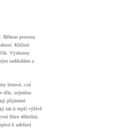
y. Během procesu
zdraví.
Klíčení
ořčík. Výzkumy
olným radikálům a
iny listové, což
ů v těle, zejména
ují přijímání
í tak ​k lepší výživě
evní flóru důležitá.
spívá k udržení