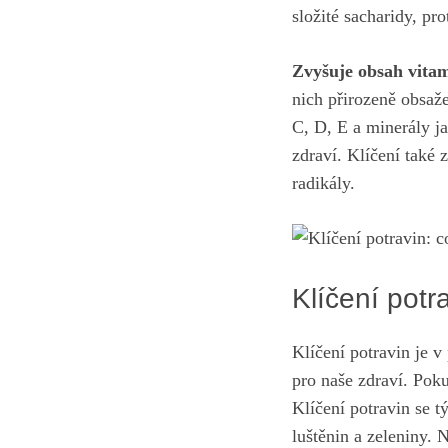
složité sacharidy,⁤ pr
Zvyšuje obsah vitamí
nich přirozeně obsaže
C, D, E a ⁤minerály⁢ 
zdraví. Klíčení také z
radikály.
Klíčení ‌potr
Klíčení potravin ​je 
pro naše zdraví. Pokud
Klíčení potravin se ⁤
‍luštěnin a zeleniny. 