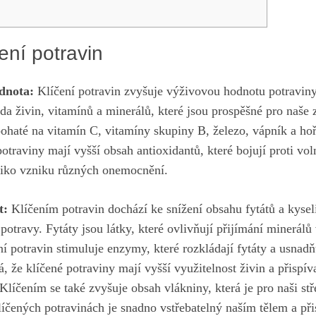
ení⁢ potravin
odnota:
Klíčení potravin zvyšuje výživovou‍ hodnotu potravin
da živin, vitamínů a ⁢minerálů,​ které jsou prospěšné pro naše 
bohaté na vitamín C,⁢ vitamíny skupiny B, železo, vápník a‌ h
potraviny mají vyšší obsah antioxidantů, ​které bojují⁢ proti v
ziko⁢ vzniku ​různých onemocnění.
t:
Klíčením potravin ‌dochází ke snížení ‍obsahu fytátů a kysel
 potravy.⁢ Fytáty jsou⁣ látky, které​ ovlivňují přijímání ⁤minerál
ní potravin stimuluje enzymy, které⁣ rozkládají fytáty a usnadň
 že klíčené potraviny mají vyšší využitelnost ⁣živin a přispívaj
Klíčením‍ se také zvyšuje obsah vlákniny, ‍která je pro‍ naši stř
čených potravinách je snadno vstřebatelný naším ⁢tělem ​a při