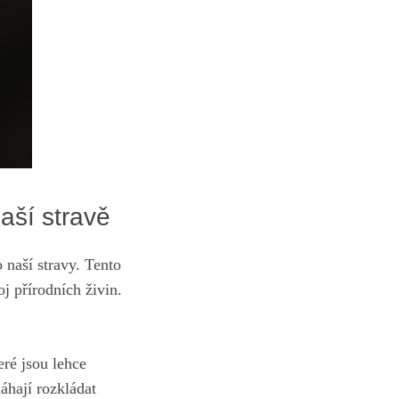
aší ⁣stravě
naší stravy.​ Tento
j přírodních živin.
ré jsou ​lehce
áhají rozkládat