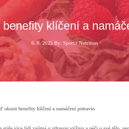
 benefity klíčení a namáč
6. 8. 2025
By: Sportif Nutrition
ď okusit benefity klíčení a namáčení potravin
stále více lidí zajímá o ⁤zdravou výživu a ⁢péči o své tělo, není 