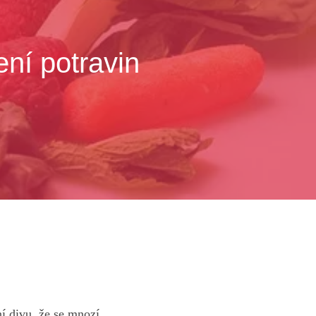
ení potravin
⁤divu, že‌ se ​mnozí⁤