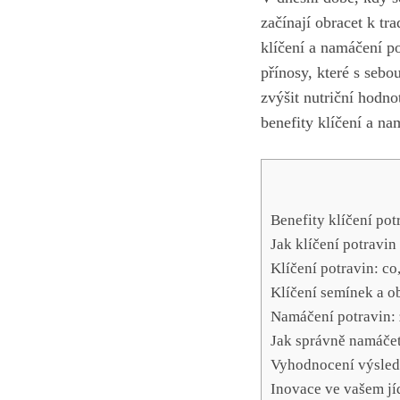
začínají obracet k tr
klíčení⁢ a namáčení p
přínosy, které s sebou
zvýšit nutriční hodno
benefity ‌klíčení a⁣ n
Benefity klíčení⁢ pot
Jak klíčení potravin
Klíčení ‌potravin: co
Klíčení ​semínek a o
Namáčení ​potravin: 
Jak správně namáčet
Vyhodnocení výsled
Inovace ve vašem jíd