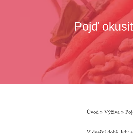
Pojď okusit
Úvod
»
Výživa
»
Poj
V dnešní době, kdy se 