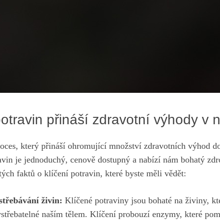
potravin přináší zdravotní výhody v n
proces, který přináší ohromující množství zdravotních výhod do 
avin je jednoduchý, cenově dostupný a nabízí nám bohatý zdro
ých⁤ faktů o klíčení ‌potravin, které byste měli vědět:
vstřebávání živin:
Klíčené potraviny jsou bohaté na živiny, kte
 vstřebatelné‌ naším tělem. Klíčení probouzí enzymy, které pom