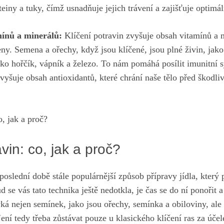
oteiny a tuky, čímž usnadňuje jejich trávení a zajišťuje optimál
nů ​a⁢ minerálů:
Klíčení potravin zvyšuje obsah vitamínů a mi
ny. Semena a ořechy, když ⁢jsou⁣ klíčené, jsou plné živin, jako
jako hořčík, vápník a železo. To nám pomáhá posílit imunitní sy
vyšuje obsah⁤ antioxidantů, které chrání naše ⁣tělo před ‌škodl
avin: co, jak a proč?
v poslední době stále populárnější způsob přípravy jídla, který
 ‍se vás tato technika ⁢ještě nedotkla, je čas se do ní​ ponořit 
týká nejen semínek, jako jsou ořechy, semínka a obiloviny, al
⁣Není tedy třeba zůstávat pouze u⁣ klasického klíčení ras za úč