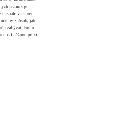
ých ‍technik je‌
tě neznáte všechny
e ‍účinný způsob, jak
ěji zabývat ⁤těmito
ácnosti‌ běžnou praxí.