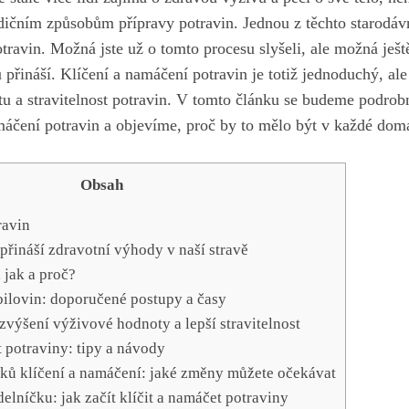
adičním způsobům ‌přípravy potravin.⁢ Jednou z těchto starodávn
otravin. Možná jste už o tomto procesu slyšeli, ale možná ješ
 přináší. Klíčení a⁤ namáčení potravin je ‍totiž jednoduchý,​ al
tu a stravitelnost potravin. ‍V ⁣tomto článku se budeme podrobn
amáčení potravin⁤ a ⁣objevíme, proč ⁣by to mělo být v každé dom
Obsah
ravin
 přináší zdravotní výhody v naší ⁣stravě
, jak a proč?
bilovin: doporučené postupy a ‌časy
zvýšení výživové hodnoty a lepší stravitelnost
 potraviny: tipy a návody
ků klíčení a namáčení: jaké změny můžete očekávat
elníčku: jak začít klíčit a ⁤namáčet potraviny