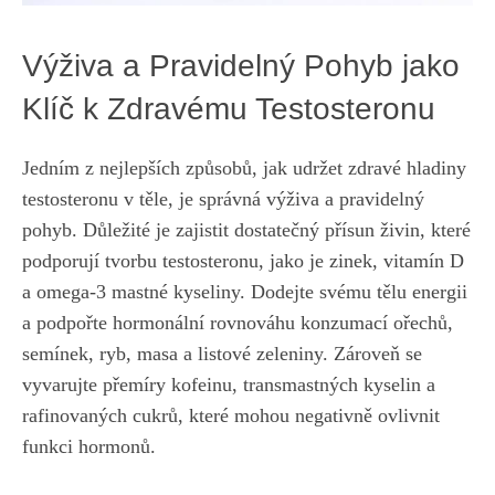
Výživa a Pravidelný Pohyb jako
‍Klíč k Zdravému Testosteronu
Jedním z nejlepších způsobů, jak⁤ udržet zdravé ⁤hladiny⁣
testosteronu v těle, ‍je správná výživa ​a pravidelný
pohyb. Důležité je zajistit ‌dostatečný přísun ​živin, které
podporují ‌tvorbu testosteronu, jako je zinek, ‍vitamín D⁢
a omega-3 ⁢mastné kyseliny. Dodejte svému⁤ tělu energii
‌a podpořte hormonální‍ rovnováhu konzumací ořechů,
semínek, ryb, masa a ⁢listové zeleniny. ⁤Zároveň se
vyvarujte přemíry kofeinu, transmastných kyselin ⁢a
rafinovaných cukrů, které⁢ mohou negativně ovlivnit⁣
funkci hormonů.