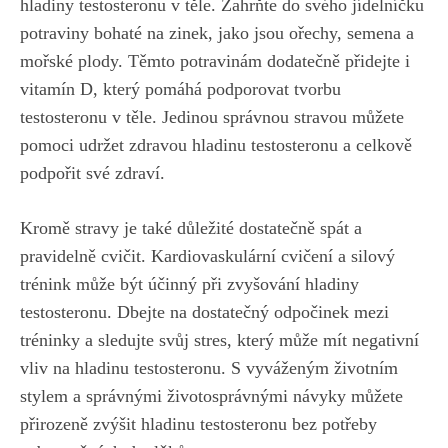
hladiny testosteronu
v‌ těle. Zahrňte do
svého jídelníčku
potraviny​ bohaté na zinek
, jako jsou ⁤ořechy, ⁢semena a
mořské​ plody. Těmto potravinám dodatečně ​přidejte i
vitamín D, který pomáhá podporovat tvorbu
testosteronu⁤ v těle.⁢ Jedinou správnou‌ stravou můžete
pomoci udržet zdravou hladinu ‍testosteronu a celkově
podpořit své zdraví.
Kromě stravy ​je také⁣ důležité dostatečně spát a⁢
pravidelně cvičit.​ Kardiovaskulární cvičení a silový
trénink může být účinný při zvyšování hladiny
testosteronu. Dbejte na dostatečný odpočinek‌ mezi⁣
tréninky a sledujte ‍svůj stres, který může mít negativní
vliv na hladinu testosteronu. S vyváženým životním
stylem a správnými ⁣životosprávnými návyky můžete
přirozeně‌ zvýšit hladinu testosteronu‍ bez potřeby