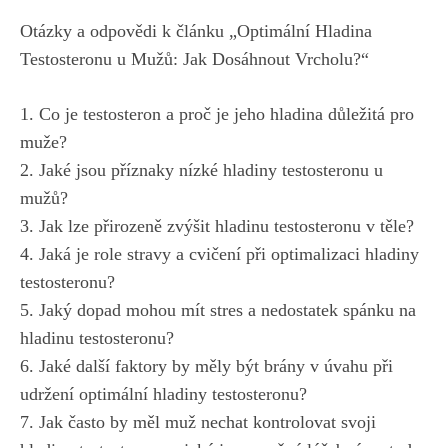
Otázky‍ a odpovědi ⁣k článku „Optimální Hladina
Testosteronu u Mužů: Jak Dosáhnout Vrcholu?“
1.⁤ Co je testosteron a proč ‍je jeho hladina důležitá ⁢pro
muže?
2. Jaké jsou příznaky nízké hladiny testosteronu‌ u
mužů?
3. Jak lze přirozeně zvýšit hladinu testosteronu v těle?
4. Jaká ⁢je ‍role stravy a⁣ cvičení při optimalizaci hladiny
testosteronu?
5. Jaký dopad ‌mohou mít stres a nedostatek spánku na⁣
hladinu testosteronu?
6.‍ Jaké další faktory by měly být⁢ brány v úvahu při
udržení optimální hladiny ⁤testosteronu?
7. Jak často by ⁤měl muž​ nechat‍ kontrolovat svoji