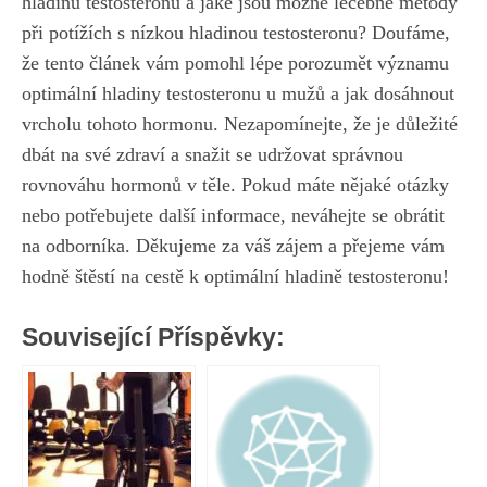
hladinu testosteronu a jaké ⁢jsou možné léčebné metody
při potížích s‌ nízkou hladinou ⁢testosteronu? Doufáme,
že tento článek‌ vám ⁣pomohl lépe porozumět významu
optimální hladiny testosteronu u mužů a jak dosáhnout
vrcholu tohoto hormonu. Nezapomínejte, že je ​důležité
dbát na‍ své zdraví‍ a snažit se udržovat správnou
rovnováhu hormonů ‌v‌ těle. Pokud máte ⁤nějaké otázky
nebo potřebujete další informace,
neváhejte se obrátit
na odborníka
. Děkujeme​ za váš⁢ zájem a‍ přejeme vám
hodně‍ štěstí na‌ cestě k optimální hladině testosteronu!
Související Příspěvky: