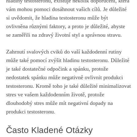
hladiny testosteronu, existuje několik doporučení, která
vám mohou pomoci⁢ dosáhnout⁢ vašich ⁢cílů. ‌Je důležité
si uvědomit, že hladina testosteronu může být
ovlivněna různými faktory, a ⁣proto⁣ je důležité, abyste
se zaměřili na zdravý životní styl a správnou stravu.
Zahrnutí svalových cviků do‌ vaší ⁤každodenní rutiny
může také‌ pomocí zvýšit hladinu testosteronu. Důležité‌
je ​také dostatečné odpočink a spánku, protože
nedostatek spánku‌ může negativně ovlivnit⁤ produkci
testosteronu. Kromě toho⁣ je ‍také důležité minimalizovat
stres ve vašem⁢ každodenním životě, protože​
dlouhodobý stres může mít negativní dopady na
produkci testosteronu.
Často Kladené Otázky