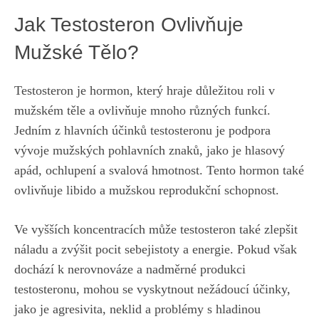
Jak Testosteron Ovlivňuje
Mužské Tělo?
Testosteron je ​hormon, který hraje důležitou roli v
mužském těle a ‌ovlivňuje mnoho různých funkcí.
Jedním z hlavních účinků ⁢testosteronu je podpora
vývoje mužských pohlavních znaků, jako je hlasový
apád, ochlupení a svalová hmotnost. Tento ‌hormon‍ také
ovlivňuje‍ libido a mužskou reprodukční schopnost.
Ve ⁢vyšších koncentracích může​ testosteron také zlepšit⁢
náladu a zvýšit pocit sebejistoty a energie.⁤ Pokud však
dochází k nerovnováze a nadměrné⁣ produkci⁤
testosteronu, ‍mohou ⁢se vyskytnout nežádoucí účinky,
jako ​je​ agresivita, neklid a problémy ⁢s hladinou⁢