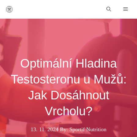
Přeskočit
Men
na
obsah
Optimální Hladina
Testosteronu u Mužů:
Jak Dosáhnout
Vrcholu?
13. 11. 2024
By: Sportif Nutrition