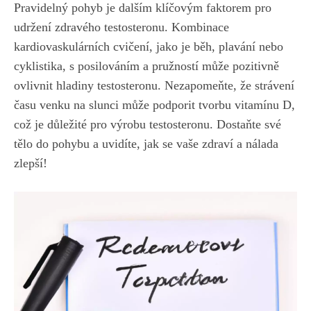
Pravidelný ⁢pohyb ​je dalším klíčovým ‌faktorem ⁤pro
udržení ⁣zdravého ​testosteronu. Kombinace
kardiovaskulárních cvičení, jako je běh, plavání nebo
cyklistika,‍ s ⁣posilováním a pružností​ může pozitivně
ovlivnit ​hladiny testosteronu. Nezapomeňte, že strávení
času venku na slunci⁢ může​ podporit tvorbu ‌vitamínu D,
což je důležité pro ⁢výrobu​ testosteronu. Dostaňte⁢ své
tělo do‍ pohybu a uvidíte, jak se vaše zdraví a nálada
zlepší!