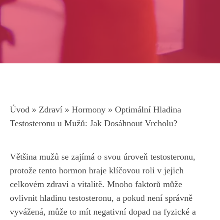
Úvod
»
Zdraví
»
Hormony
»
Optimální Hladina
Testosteronu u Mužů: Jak Dosáhnout Vrcholu?
Většina mužů se zajímá o svou úroveň ⁢testosteronu,⁣
protože ‍tento⁢ hormon ⁣hraje klíčovou roli v jejich
celkovém ⁤zdraví​ a ‌vitalitě. Mnoho ​faktorů může⁤
ovlivnit⁢ hladinu testosteronu, a⁢ pokud není​ správně
⁣vyvážená, může to mít negativní‌ dopad na ‌fyzické a