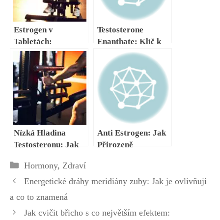
Estrogen v
Testosterone
Tabletách:
Enanthate: Klíč k
Bezpečná
Vyšší Výkonnosti a
Samoléčba?
Lepší Regeneraci
Nízká Hladina
Anti Estrogen: Jak
Testosteronu: Jak
Přirozeně
Bojovat s Tímto
Regulovat
Rubriky
Hormony
,
Zdraví
Stavem?
Hormony
Energetické dráhy meridiány zuby: Jak je ovlivňují
a co to znamená
Jak cvičit břicho s co největším efektem: