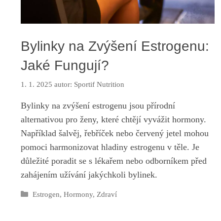
Bylinky na Zvýšení Estrogenu:
Jaké Fungují?
1. 1. 2025
autor:
Sportif Nutrition
Bylinky na zvýšení estrogenu jsou přírodní
alternativou pro ženy, které chtějí vyvážit hormony.
Například šalvěj, řebříček nebo červený jetel mohou
pomoci harmonizovat hladiny estrogenu v těle. Je
důležité poradit se s lékařem nebo odborníkem před
zahájením užívání jakýchkoli bylinek.
Rubriky
Estrogen
,
Hormony
,
Zdraví