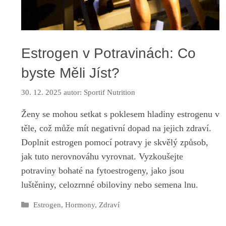
Estrogen v Potravinách: Co
byste Měli Jíst?
30. 12. 2025
autor:
Sportif Nutrition
Ženy se mohou setkat s poklesem hladiny estrogenu v
těle, což může mít negativní dopad na jejich zdraví.
Doplnit estrogen pomocí potravy je skvělý způsob,
jak tuto nerovnováhu vyrovnat. Vyzkoušejte
potraviny bohaté na fytoestrogeny, jako jsou
luštěniny, celozrnné obiloviny nebo semena lnu.
Rubriky
Estrogen
,
Hormony
,
Zdraví