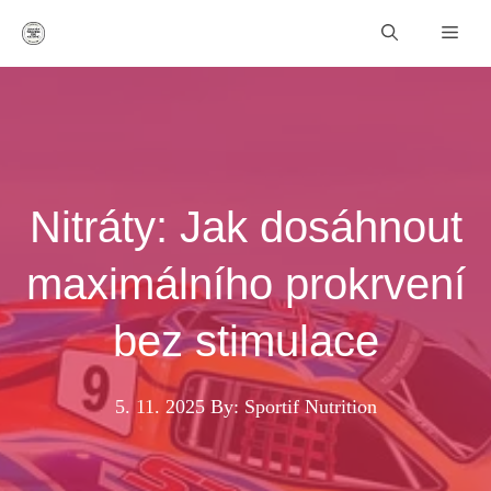
Přeskočit
Men
na
obsah
Nitráty: Jak dosáhnout
maximálního prokrvení
bez stimulace
5. 11. 2025
By: Sportif Nutrition