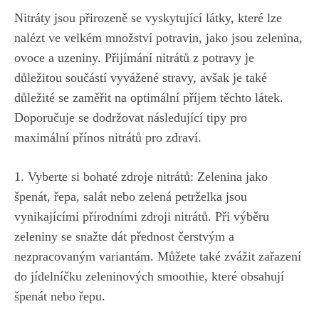
Nitráty ⁣jsou přirozeně ⁤se vyskytující‍ látky, které lze⁣
nalézt‍ ve velkém množství potravin, jako‌ jsou‍ zelenina,
ovoce a uzeniny. Přijímání nitrátů z potravy ‍je
důležitou ⁢součástí vyvážené stravy, avšak⁣ je‍ také
důležité se zaměřit na optimální ⁣příjem těchto látek.‌
Doporučuje se‌ dodržovat následující​ tipy pro
maximální‌ přínos nitrátů pro zdraví.
1. Vyberte si‌ bohaté zdroje nitrátů: Zelenina jako
špenát, řepa, salát ⁤nebo ⁢zelená petrželka‌ jsou
vynikajícími přírodními zdroji nitrátů. Při​ výběru
zeleniny se snažte ‌dát přednost čerstvým a
nezpracovaným variantám. ‍Můžete také zvážit zařazení
do jídelníčku zeleninových smoothie, které obsahují
špenát⁢ nebo řepu.