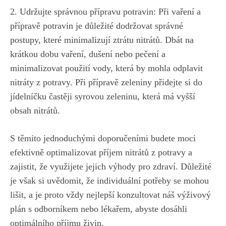
2. Udržujte správnou‌ přípravu potravin: Při vaření ⁣a
‍přípravě potravin je důležité ‍dodržovat správné
postupy, které minimalizují ztrátu nitrátů. Dbát na
krátkou dobu vaření,⁣ dušení nebo pečení a⁢
minimalizovat použití vody, která by mohla odplavit
nitráty‌ z potravy. Při přípravě ⁣zeleniny přidejte si ​do
jídelníčku častěji​ syrovou zeleninu, ‌která má vyšší
obsah nitrátů.
S těmito ‌jednoduchými doporučeními budete moci
efektivně⁣ optimalizovat příjem nitrátů z potravy a
zajistit, že využijete jejich výhody⁣ pro zdraví. Důležité
je ⁣však si uvědomit, že individuální potřeby se mohou
lišit, a je​ proto vždy nejlepší konzultovat náš ‌výživový
plán s​ odborníkem nebo⁣ lékařem, abyste dosáhli‍
optimálního příjmu ‌živin.⁢