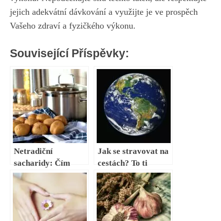
jejich adekvátní⁣ dávkování a využijte je ve‍ prospěch
Vašeho zdraví a fyzičkého výkonu. ⁣
Související Příspěvky:
Netradiční
Jak se stravovat na
sacharidy: Čím
cestách? To ti
obohatit jídelníček?
poradí Nicola
Máme pro tebe 6
Váchová
tipů