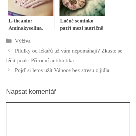
L-theanin:
Lněné semínko
Aminokyselina,
patří mezi nutričně
kterou stojí za to
velmi bohaté
Rubriky
Výživa
znát kvůli jejím
potraviny:
benefitům
Průvodce semínky
Pilulky od lékařů už vám nepomáhají? Zkuste se
léčit jinak: Přírodní antibiotika
Pojď si letos užít Vánoce bez stresu z jídla
Napsat komentář
Komentář