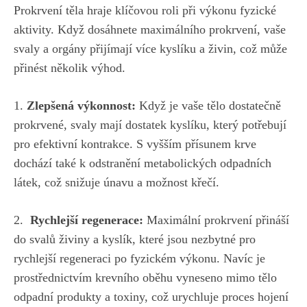
Prokrvení těla hraje klíčovou roli při ​výkonu fyzické
aktivity. ‍Když⁣ dosáhnete maximálního prokrvení, vaše⁢
svaly a‌ orgány‍ přijímají ‍více kyslíku a živin,‌ což může
přinést několik výhod.
1.
Zlepšená výkonnost:
Když je vaše⁢ tělo dostatečně
prokrvené,⁢ svaly mají dostatek ⁣kyslíku, který ‌potřebují
pro efektivní‌ kontrakce. S vyšším přísunem krve
dochází také k odstranění metabolických odpadních
látek, což ‍snižuje únavu‍ a možnost křečí.
2. ​
Rychlejší regenerace:
Maximální prokrvení​ přináší
⁤do svalů živiny a kyslík, ​které jsou nezbytné pro‌
rychlejší​ regeneraci po fyzickém výkonu. Navíc ⁤je
prostřednictvím krevního oběhu vyneseno ⁢mimo tělo ​
odpadní produkty a toxiny, což‌ urychluje proces ​hojení