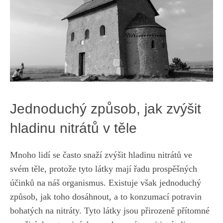
Jednoduchý způsob, jak zvýšit
hladinu ⁤nitrátů v těle
Mnoho ‌lidí se často snaží⁤ zvýšit⁣ hladinu nitrátů ve
svém ‌těle, protože ⁣tyto látky ​mají řadu prospěšných
účinků na náš organismus. Existuje ⁣však jednoduchý
způsob, ⁢jak toho dosáhnout, a‍ to konzumací potravin
bohatých na ‌nitráty.​ Tyto látky jsou přirozeně přítomné​