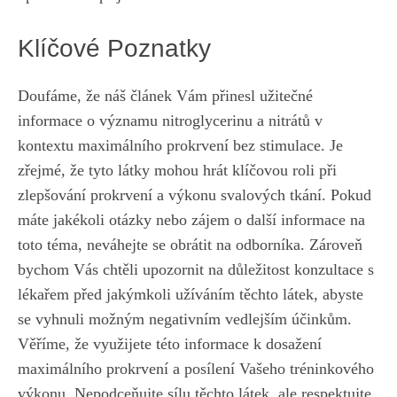
Klíčové Poznatky
Doufáme, že náš článek ⁢Vám přinesl užitečné
informace ⁤o významu nitroglycerinu a nitrátů v‌
kontextu ​maximálního prokrvení bez stimulace. Je
zřejmé, že tyto látky mohou hrát klíčovou roli při⁣
zlepšování prokrvení‌ a ⁤výkonu svalových tkání.⁢ Pokud ​
máte ​jakékoli otázky nebo zájem o ​další informace na
toto ​téma,
neváhejte se obrátit na odborníka
. ‍Zároveň
bychom‌ Vás chtěli upozornit⁢ na důležitost konzultace s
lékařem ​před jakýmkoli užíváním těchto látek, abyste
se ⁣vyhnuli možným negativním vedlejším⁢ účinkům.
Věříme, že využijete této informace k dosažení
maximálního prokrvení a posílení Vašeho tréninkového
výkonu. Nepodceňujte sílu těchto látek, ale respektujte