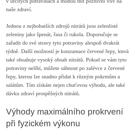
v určitých⁢ potravinách a mohou mít‍ pozitivní ‌vliv na
naše zdraví.
Jednou ​z ⁣nejbohatších zdrojů nitrátů jsou zelenlisté
zeleniny ​jako špenát, řasa či rukola.‍ Doporučuje se
zařadit do ⁣své stravy tyto potraviny ‌alespoň dvakrát
týdně. Další možností ⁣je konzumace ⁤červené řepy, ⁤která‍
také obsahuje vysoký obsah ⁣nitrátů. Pokud​ se vám tyto‍
potraviny nelíbí,‌ můžete sáhnout po zalévce z červené
řepy, kterou lze snadno ⁢přidat k různým pokrmům ​a
salátům. Tím‌ získáte‍ nejen chuťovou výhodu, ale také
dávku zdraví prospěšných nitrátů.
Výhody maximálního ‍prokrvení
při ⁤fyzickém výkonu