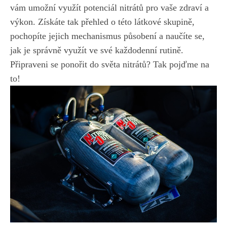
vám ‌umožní ⁣využít⁤ potenciál nitrátů pro vaše zdraví a
výkon. ​Získáte⁤ tak přehled o ⁤této látkové skupině,⁣
pochopíte jejich mechanismus působení a naučíte se,
jak je‍ správně⁤ využít ve své ⁢každodenní rutině.
Připraveni ⁢se ponořit do světa nitrátů? Tak pojďme na⁤
to!