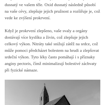
dusnatý⁢ ve vašem⁤ těle. Oxid dusnatý následně působí
na‍ vaše cévy, zlepšuje​ jejich pružnost a rozšiřuje je, což
⁣vede ke zvýšení⁤ prokrvení.
Když ⁤je prokrvení zlepšeno,‍ vaše svaly a orgány ​
dostávají více kyslíku a živin, ⁣což zlepšuje jejich
celkový výkon. ⁣Nitráty také snižují zátěž​ na srdce, což
⁣může pomoci předcházet‌ bolestem na hrudi a ⁣zlepšovat
srdeční výkon. Tyto léky‍ často pomáhají⁣ i s příznaky
anginy pectoris, čímž minimalizují bolestivé záchvaty
při fyzické námaze.