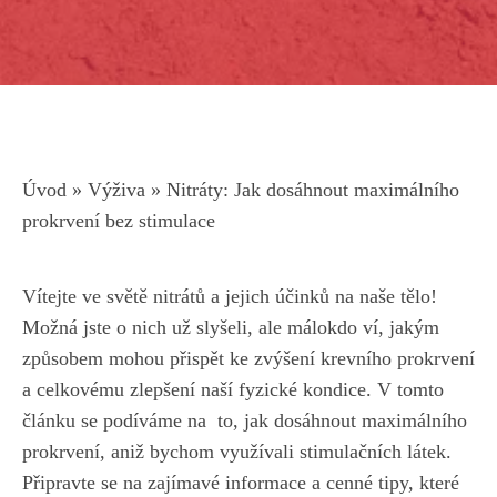
Úvod
»
Výživa
»
Nitráty: Jak dosáhnout maximálního
prokrvení bez stimulace
Vítejte ​ve světě nitrátů a
jejich účinků na⁤ naše tělo
!‌
Možná⁤ jste o nich už slyšeli, ale málokdo ví,⁣ jakým
způsobem mohou přispět ke zvýšení⁢ krevního⁢ prokrvení
a celkovému zlepšení naší fyzické kondice. V
tomto
článku se podíváme⁢ na
⁤ to, jak​ dosáhnout⁢ maximálního
prokrvení, aniž bychom využívali stimulačních látek.
Připravte⁤ se na zajímavé ​informace‍ a cenné‌ tipy, které