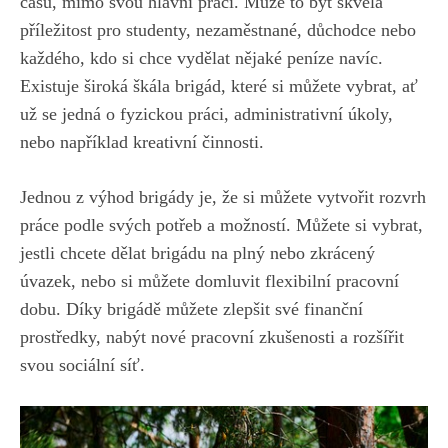
času, ⁤mimo svou hlavní práci. Může to‍ být skvělá
‌příležitost pro studenty, nezaměstnané, důchodce nebo⁣
každého, kdo si chce vydělat nějaké peníze navíc.
Existuje široká škála brigád, které si můžete vybrat, ať
už⁣ se jedná o fyzickou práci, administrativní úkoly,
nebo například ​kreativní‍ činnosti.
Jednou z výhod ⁢brigády ​je, že si můžete vytvořit rozvrh
práce podle svých potřeb a možností. ⁣Můžete si⁤ vybrat,
jestli chcete dělat ⁤brigádu na ​plný nebo zkrácený
úvazek, nebo si ​můžete domluvit flexibilní pracovní
dobu. Díky brigádě můžete zlepšit své ‍finanční
⁣prostředky, nabýt nové pracovní zkušenosti a⁣ rozšířit
svou sociální síť.