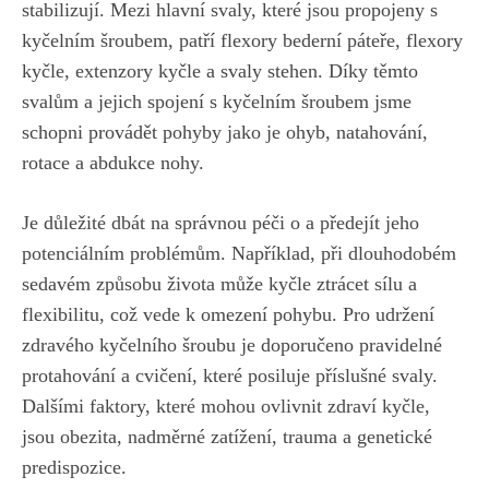
stabilizují. Mezi ⁣hlavní svaly,⁣ které jsou⁢ propojeny‍ s ​
kyčelním šroubem, patří flexory bederní páteře, flexory
kyčle, extenzory kyčle a svaly⁣ stehen. Díky ‌těmto
svalům a jejich spojení s kyčelním šroubem jsme
schopni provádět pohyby‌ jako je ohyb, natahování,
rotace a abdukce nohy.
Je důležité dbát ⁣na správnou péči o a předejít jeho
potenciálním problémům. Například, při dlouhodobém
sedavém způsobu života ​může kyčle ​ztrácet sílu⁢ a
flexibilitu, což⁤ vede k ⁣omezení pohybu. Pro ⁤udržení
zdravého‍ kyčelního šroubu je doporučeno pravidelné⁣
protahování a cvičení, které posiluje příslušné‍ svaly.
Dalšími faktory,‌ které mohou ovlivnit⁢ zdraví kyčle,
⁤jsou obezita, nadměrné zatížení, trauma a⁢ genetické
predispozice.