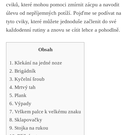
cviků, které‍ mohou pomoci zmírnit zácpu a navodit
⁤úlevu od nepříjemných potíží. Pojďme se podívat ‌na
tyto​ cviky, které můžete jednoduše začlenit ‍do své
každodenní rutiny a znovu se cítit ⁤lehce a pohodlně.
Obsah
1. ⁣Klekání na jedné noze
2. Brigádník
3. Kyčelní šroub
4. Mrtvý tah
5. Plank
6. Výpady
7. Vrškem palce ‌k velkému znaku
8. ⁢Sklapovačky
9. Stojka ‍na rukou