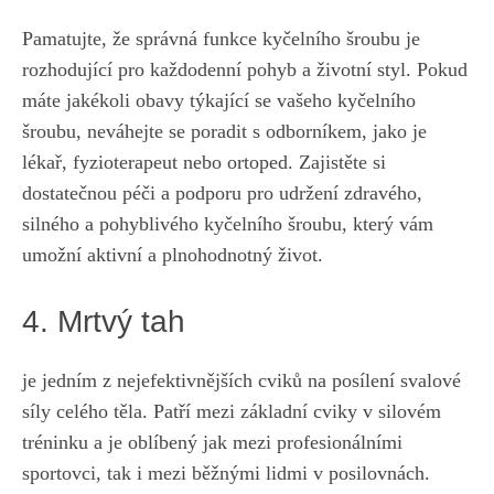
Pamatujte, že správná ⁤funkce kyčelního šroubu ​je
rozhodující pro každodenní pohyb⁢ a životní styl. Pokud
máte jakékoli‌ obavy týkající se vašeho kyčelního
šroubu, neváhejte se poradit s odborníkem, jako je
lékař, ‍fyzioterapeut nebo ortoped. Zajistěte​ si
dostatečnou péči a podporu pro udržení zdravého,
silného a⁣ pohyblivého ⁢kyčelního šroubu, který​ vám
umožní aktivní a plnohodnotný život.
4. Mrtvý tah
je jedním z nejefektivnějších cviků na posílení​ svalové
síly celého⁤ těla. Patří mezi základní cviky v silovém
tréninku a je oblíbený jak mezi profesionálními
sportovci, tak i mezi běžnými lidmi⁣ v posilovnách.