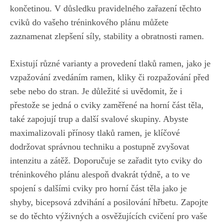
končetinou. V důsledku pravidelného zařazení těchto
cviků do vašeho tréninkového plánu⁤ můžete
zaznamenat zlepšení síly, stability a obratnosti ‍ramen.
Existují různé varianty a provedení tlaků ramen, jako je
vzpažování zvedáním ramen, kliky či rozpažování před
sebe nebo⁣ do stran. Je důležité si ⁢uvědomit, že i
přestože se⁤ jedná o cviky zaměřené na horní část těla,
také zapojují trup ⁢a další svalové skupiny. Abyste
maximalizovali přínosy tlaků ramen,
je klíčové
dodržovat správnou techniku
a ​postupně​ zvyšovat
intenzitu⁤ a zátěž. Doporučuje se zařadit tyto cviky do
tréninkového plánu alespoň dvakrát týdně, a to‌ ve
spojení s dalšími cviky pro ⁤horní část těla jako je
shyby, bicepsová zdvihání a⁣ posilování hřbetu. Zapojte
se do těchto výživných a osvěžujících cvičení pro vaše