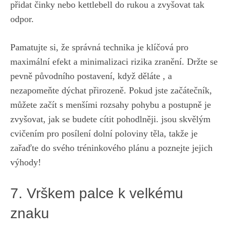
přidat činky nebo kettlebell do ⁤rukou a zvyšovat tak
odpor.
Pamatujte si, že správná technika je klíčová⁢ pro
maximální efekt a ⁤minimalizaci rizika zranění. Držte se
pevně původního postavení, když děláte , a
nezapomeňte dýchat přirozeně. Pokud jste začátečník,
můžete začít s ​menšími rozsahy pohybu a postupně je
zvyšovat, jak se budete cítit pohodlněji. ⁣jsou skvělým
cvičením pro ⁢posílení dolní poloviny těla, ‍takže je
zařaďte do svého tréninkového plánu​ a poznejte jejich
výhody!
7. Vrškem palce ‌k velkému
znaku