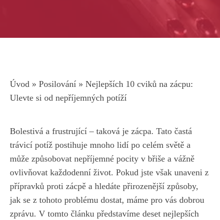
Úvod
»
Posilování
»
Nejlepších 10 cviků na zácpu:
Ulevte si od nepříjemných potíží
Bolestivá a frustrující⁢ – taková je‍ zácpa. Tato častá
trávicí potíž ‌postihuje mnoho ⁤lidí po celém světě a
⁤může⁣ způsobovat nepříjemné pocity v břiše a vážně
ovlivňovat ‌každodenní život. ​Pokud jste však‍ unaveni z
přípravků proti zácpě a⁣ hledáte přirozenější způsoby,
jak se z tohoto problému dostat,
máme pro⁣ vás dobrou
zprávu
. ⁣V tomto článku⁤ představíme deset ‌nejlepších