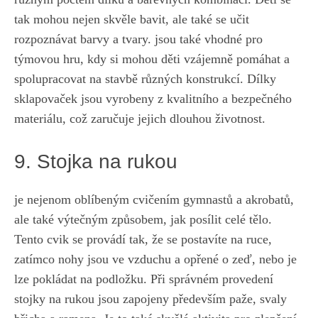
tak​ mohou nejen skvěle bavit, ale také se učit
rozpoznávat⁣ barvy ‍a tvary. jsou ‍také vhodné pro
týmovou hru, kdy si mohou děti ⁤vzájemně pomáhat a
spolupracovat na stavbě různých ⁤konstrukcí. ⁤Dílky
sklapovaček jsou vyrobeny z kvalitního a bezpečného
materiálu, což zaručuje jejich dlouhou životnost.
9. Stojka ‍na rukou
je nejenom oblíbeným cvičením gymnastů a akrobatů,
ale také výtečným způsobem, jak ⁤posílit celé tělo.‌
Tento‌ cvik se provádí tak, že se postavíte na ruce,
zatímco nohy jsou ve ‌vzduchu a⁣ opřené o zeď, nebo je
lze pokládat‍ na podložku. Při správném provedení ​
stojky na rukou jsou zapojeny především paže, svaly