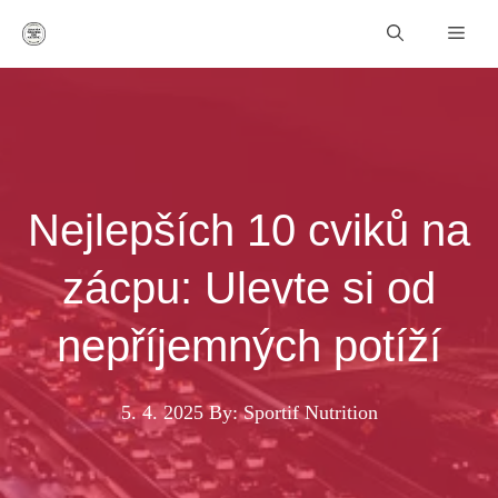
Přeskočit
Men
na
obsah
Nejlepších 10 cviků na
zácpu: Ulevte si od
nepříjemných potíží
5. 4. 2025
By: Sportif Nutrition