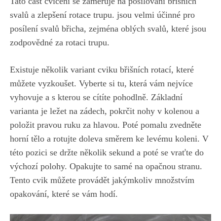
Tato ‌část cvičení⁣ se zaměřuje na posilování břišních
svalů a zlepšení rotace ‍trupu. jsou velmi účinné pro
posílení svalů břicha, zejména‌ oblých svalů, které ‌jsou
zodpovědné za rotaci trupu.
Existuje několik variant‌ cviku břišních ‍rotací, které
můžete vyzkoušet. Vyberte ‍si tu, která vám ​nejvíce
vyhovuje a s kterou‌ se cítíte pohodlně. Základní
varianta je ležet na zádech, pokrčit nohy v kolenou a
položit pravou ruku za hlavou. Poté pomalu zvedněte
horní tělo a rotujte ⁤doleva směrem ke levému ⁤koleni. V
této pozici se držte několik sekund a poté se vraťte do
výchozí polohy. Opakujte to samé na opačnou ⁤stranu.
Tento cvik můžete provádět jakýmkoliv množstvím
opakování, které se⁣ vám hodí.