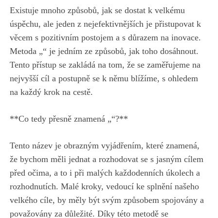
Existuje mnoho způsobů, jak se dostat k ‍velkému
úspěchu, ale jeden z nejefektivnějších je přistupovat k
věcem ‍s pozitivním postojem a s důrazem na⁤ inovace.
Metoda „“ je jedním ze způsobů, jak toho dosáhnout.
Tento přístup se zakládá na tom, že se zaměřujeme na
nejvyšší cíl a⁣ postupně se k němu⁣ blížíme, s ohledem
na každý⁤ krok na cestě.
**Co tedy přesně znamená „“?**
Tento název je obrazným vyjádřením, které znamená,
že bychom ​měli jednat a ⁤rozhodovat se s jasným cílem
před očima, a to i při malých každodenních úkolech a​
rozhodnutích. Malé ⁢kroky, vedoucí ke splnění našeho
velkého cíle, by měly být svým způsobem spojovány a
považovány ​za důležité. Díky této‍ metodě se⁤