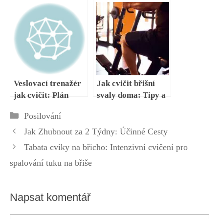
start k lepší kondici
triky pro
pravidelný trénink
Veslovací trenažér
Jak cvičit břišní
jak cvičit: Plán
svaly doma: Tipy a
tréninku pro sílu a
cviky pro pevný
Rubriky
Posilování
kondici
sixpack
Jak Zhubnout za 2 Týdny: Účinné Cesty
Tabata cviky na břicho: Intenzivní cvičení pro
spalování tuku na břiše
Napsat komentář