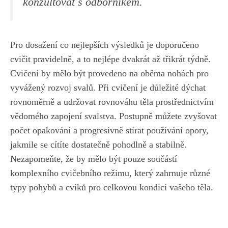
konzultovat s odborníkem.
Pro⁤ dosažení co nejlepších výsledků je ​doporučeno
cvičit pravidelně, a to​ nejlépe dvakrát až třikrát týdně. ​
Cvičení by mělo‌ být provedeno na oběma nohách⁣ pro
vyvážený rozvoj ⁤svalů. Při⁢ cvičení je důležité dýchat
rovnoměrně a udržovat rovnováhu těla prostřednictvím
vědomého zapojení svalstva. Postupně‍ můžete​ zvyšovat
počet opakování ⁤a progresivně stírat používání opory,
jakmile⁢ se cítíte dostatečně pohodlně a stabilně.
⁣Nezapomeňte, že by mělo být pouze součástí
komplexního ⁢cvičebního režimu, který⁣ zahrnuje⁢ různé
typy pohybů a cviků pro celkovou kondici vašeho těla.