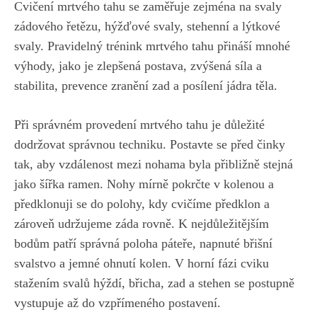
Cvičení mrtvého tahu se zaměřuje zejména na svaly
zádového⁣ řetězu, hýžďové svaly, stehenní a lýtkové
svaly. Pravidelný trénink mrtvého⁣ tahu přináší mnohé
⁤výhody, jako‍ je zlepšená postava, zvýšená síla a
stabilita, prevence ‌zranění zad‍ a posílení jádra těla.
Při​ správném provedení ⁣mrtvého tahu je důležité
dodržovat ⁤správnou techniku. Postavte ⁣se před činky
tak, aby​ vzdálenost mezi nohama byla přibližně stejná
jako šířka​ ramen. Nohy mírně pokrčte​ v kolenou a
předklonuji se⁢ do polohy, kdy cvičíme⁤ předklon a
zároveň udržujeme záda rovně. K nejdůležitějším
bodům patří správná poloha páteře, napnuté břišní⁢
svalstvo a jemné ohnutí kolen. V horní‌ fázi cviku
stažením svalů hýždí, břicha, zad a stehen se postupně
vystupuje až do vzpřímeného postavení.