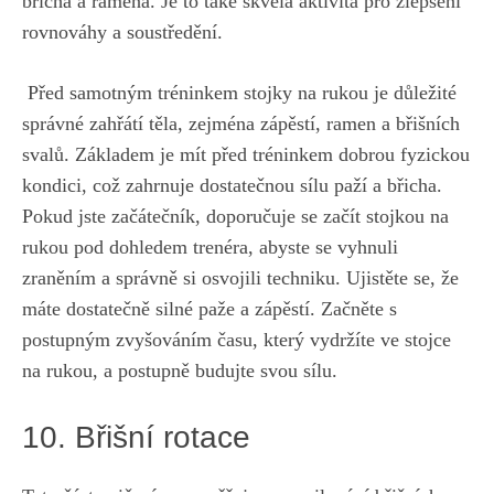
břicha a ramena. Je‌ to ⁣také‍ skvělá aktivita pro zlepšení
rovnováhy a ​soustředění.
⁣ Před samotným tréninkem stojky na rukou je důležité‍
správné zahřátí těla, zejména zápěstí, ⁣ramen a ‍břišních
svalů.‍ Základem‌ je mít před tréninkem dobrou fyzickou
kondici, což‍ zahrnuje ⁤dostatečnou⁢ sílu paží a břicha.
Pokud ​jste​ začátečník, doporučuje se začít stojkou na‍
rukou pod dohledem trenéra,⁢ abyste se vyhnuli
zraněním a správně si ​osvojili techniku. Ujistěte‌ se, že
máte dostatečně silné paže⁣ a zápěstí. Začněte s⁣
postupným zvyšováním času, který vydržíte ve stojce
⁤na rukou,⁢ a postupně budujte svou sílu.
10. Břišní rotace