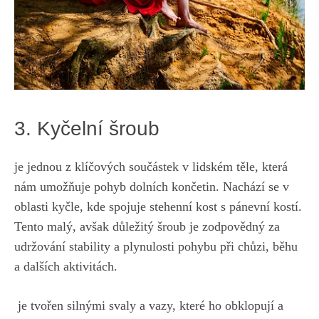
3. Kyčelní šroub
je jednou z klíčových součástek v lidském těle, která
nám umožňuje pohyb dolních končetin. Nachází​ se v
oblasti ⁤kyčle, kde spojuje stehenní kost ⁤s pánevní kostí.
Tento malý, avšak důležitý ⁣šroub je ‌zodpovědný za
udržování stability a plynulosti pohybu při ⁢chůzi, ⁢běhu
a⁢ dalších aktivitách.
⁤ je tvořen silnými svaly a vazy, které ho obklopují ‌a