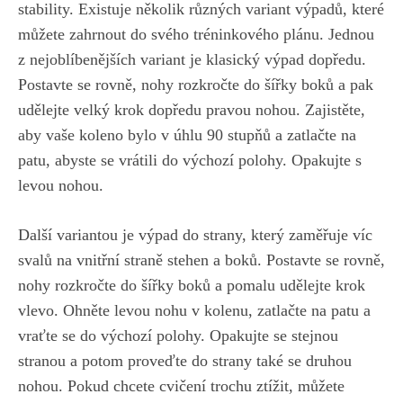
stability. Existuje několik různých variant výpadů, které
můžete zahrnout do svého tréninkového plánu. Jednou
z nejoblíbenějších variant je klasický výpad dopředu.⁤
Postavte se rovně, ⁤nohy ⁤rozkročte do šířky boků​ a pak⁤
udělejte velký krok dopředu​ pravou nohou. Zajistěte,
aby vaše koleno bylo v úhlu 90 stupňů a zatlačte na
patu, abyste se vrátili do ‌výchozí polohy.⁢ Opakujte s
levou nohou.
Další variantou je ⁣výpad do strany, ‌který zaměřuje víc
svalů⁢ na vnitřní straně stehen a boků. Postavte se rovně,
nohy rozkročte do šířky‍ boků a pomalu udělejte‍ krok
vlevo. Ohněte‌ levou nohu v‍ kolenu, zatlačte na patu a
vraťte se do výchozí polohy. ⁢Opakujte se stejnou
stranou a ⁣potom proveďte⁢ do strany také se druhou
⁢nohou. Pokud chcete cvičení trochu ztížit, můžete