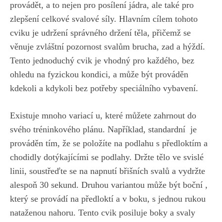
provádět, a to ‌nejen pro posílení jádra, ale také pro
zlepšení celkové svalové⁢ síly. Hlavním cílem tohoto
cviku ​je udržení správného držení těla, přičemž se
věnuje zvláštní pozornost svalům brucha, zad a hýždí.
Tento jednoduchý cvik⁢ je vhodný pro každého,⁤ bez
ohledu na ​fyzickou kondici, ⁢a může být​ prováděn
kdekoli a kdykoli ⁣bez potřeby speciálního vybavení.
Existuje mnoho variací u, které můžete⁣ zahrnout ​do
svého⁢ tréninkového plánu. Například, standardní ‍⁤ je
prováděn tím, že se položíte⁢ na podlahu s předloktím a
chodidly dotýkajícími se podlahy. Držte tělo ve svislé
linii, soustřeďte‍ se na napnutí břišních svalů a vydržte
alespoň 30 sekund. Druhou variantou může⁣ být boční ,
který se ⁣provádí na předloktí a v ‍boku, s jednou rukou
nataženou​ nahoru. Tento cvik posiluje boky a svaly⁢