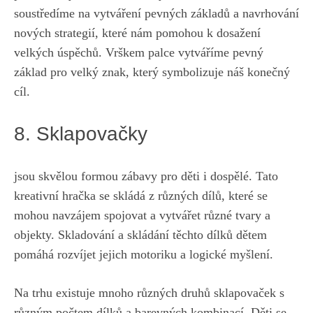
soustředíme na‍ vytváření pevných⁤ základů a navrhování​
nových strategií,‍ které nám pomohou​ k dosažení‌
velkých úspěchů. Vrškem palce vytváříme⁢ pevný
základ pro⁣ velký znak, který symbolizuje náš konečný
cíl.
8. ⁢Sklapovačky
jsou skvělou ‍formou zábavy pro děti i dospělé. Tato
kreativní hračka se skládá z různých dílů, které se⁣
mohou navzájem ‌spojovat a vytvářet různé tvary a
objekty. ‌Skladování ⁣a ‌skládání těchto⁢ dílků dětem
pomáhá rozvíjet jejich motoriku a logické‌ myšlení.
Na ⁤trhu existuje mnoho různých ⁣druhů sklapovaček s
⁣různým počtem dílků a barevných kombinací. Děti se