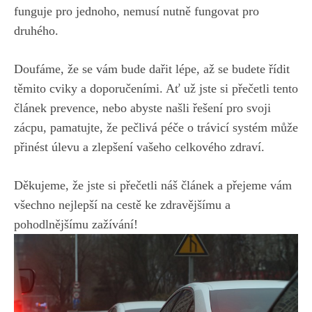
funguje pro jednoho, nemusí nutně fungovat pro
druhého.
Doufáme, že se vám bude dařit lépe, až se ⁣budete ⁢řídit
těmito cviky a doporučeními. Ať už jste si ⁣přečetli tento
článek⁤ prevence,⁢ nebo abyste našli řešení pro svoji
zácpu,‌ pamatujte,‍ že pečlivá‌ péče o trávicí⁢ systém může
přinést úlevu a zlepšení vašeho ⁣celkového zdraví.
Děkujeme, že⁤ jste si přečetli⁣ náš článek ⁤a přejeme vám ​
všechno nejlepší na cestě ke zdravějšímu a
pohodlnějšímu zažívání!