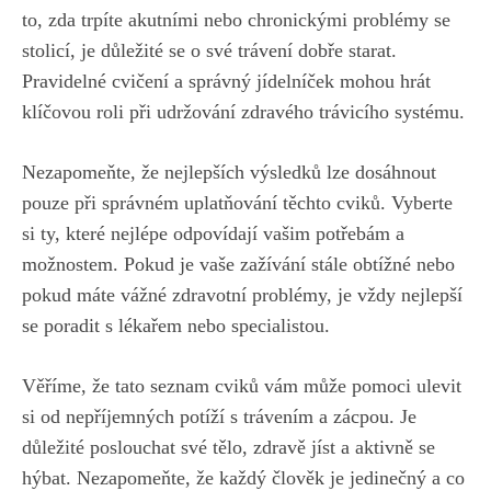
to, ⁤zda​ trpíte akutními nebo chronickými problémy se
stolicí, je důležité se o své trávení dobře starat.
Pravidelné cvičení a správný jídelníček mohou hrát
klíčovou roli‍ při udržování zdravého ⁤trávicího systému.
Nezapomeňte, že⁣ nejlepších výsledků lze ⁤dosáhnout
pouze při správném uplatňování těchto cviků. Vyberte
si⁣ ty, které nejlépe odpovídají vašim potřebám a
možnostem.‌ Pokud je vaše zažívání stále obtížné nebo
pokud máte ​vážné zdravotní problémy, ​je vždy nejlepší
se poradit s lékařem nebo specialistou.
Věříme, že tato‍ seznam ‌cviků vám může pomoci ulevit
si od nepříjemných​ potíží s trávením a zácpou. Je
‌důležité poslouchat své tělo, zdravě jíst ​a aktivně se
hýbat. Nezapomeňte, že každý člověk je jedinečný a ‍co