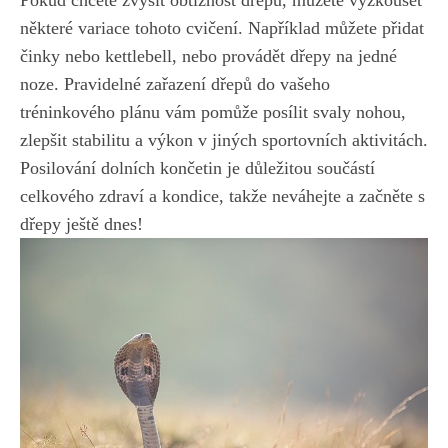
některé ⁤variace‌ tohoto cvičení. Například můžete přidat
činky ⁣nebo ⁤kettlebell, nebo provádět dřepy⁢ na jedné
noze. Pravidelné zařazení ‌dřepů ‍do vašeho
tréninkového plánu vám⁢ pomůže posílit svaly ​nohou,
zlepšit stabilitu a ‍výkon v jiných sportovních⁢ aktivitách.
Posilování⁤ dolních končetin je důležitou⁣ součástí
⁤celkového‍ zdraví a ​kondice, ‍takže neváhejte a ‍začněte s
dřepy⁤ ještě dnes!