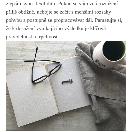
zlepšili⁣ svou flexibilitu. Pokud se vám zdá⁢ roztažení
příliš​ obtížné, nebojte se začít ‍s menšími rozsahy
pohybu a ‍postupně se propracovávat dál. Pamatujte si,
že⁢ k⁣ dosažení⁣ vynikajícího ‍výsledku je ⁣klíčová
pravidelnost a trpělivost.