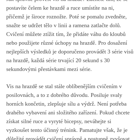
postavíte čelem‍ ke ⁤hrazdě a ruce umístíte na ni,⁣
přičemž je široce roznožte.⁤ Poté se pomalu zvedněte,
snažte se ⁣udržet tělo​ v linii⁤ a⁣ ramena zatlačte dolů.
Cvičení‍ můžete ‌ztížit tím, že⁤ přidáte váhu do kloubů‌
nebo použijete různé úchopy na hrazdě. Pro dosažení
nejlepších výsledků je doporučeno provádět 3 série visů
na⁤ hrazdě, každá série trvající 20 sekund ‌s 30
sekundovými přestávkami mezi ⁤série.
Vis⁤ na⁢ hrazdě se ⁢stal stále oblíbenějším cvičením v
posilovnách, a to z dobrého ⁤důvodu. Posiluje​ svaly
horních⁢ končetin, ⁣zlepšuje sílu a výdrž. ‌Není potřeba
drahého​ vybavení ani složitého zařízení. Pokud ⁤chcete
získat‍ silné ruce​ a ⁢vyryté​ bicepsy, ‌neváhejte si
⁤vyzkoušet ‍tento‍ účinný trénink. Pamatujte však, že je
důležité provádět cvičení správně a ‍postupně zvyšovat