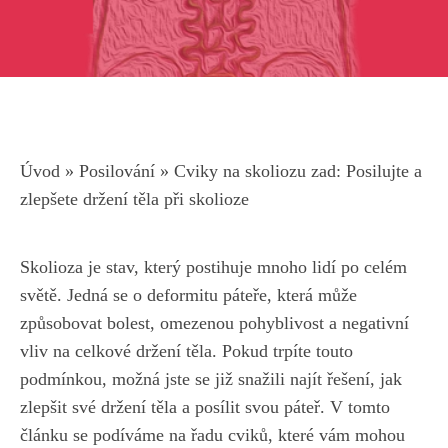
Úvod
»
Posilování
»
Cviky na skoliozu zad: Posilujte a
zlepšete držení těla při skolioze
Skolioza je ⁢stav, který​ postihuje mnoho lidí ​po celém
světě. Jedná se ​o ⁤deformitu páteře, která může
způsobovat‍ bolest, omezenou pohyblivost‍ a negativní
vliv na celkové držení těla. Pokud trpíte touto
podmínkou, možná ‌jste se ‌již snažili najít řešení, ⁣jak
zlepšit ‌své ​držení těla a posílit svou⁤ páteř. V tomto
článku se podíváme na řadu⁢ cviků, které vám mohou