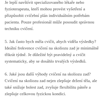
Je ⁣lepší navštívit specializovaného lékaře nebo​
fyzioterapeuta, kteří mohou provést vyšetření ​a
přizpůsobit cvičební ⁢plán individuálním ⁢potřebám
pacienta. Pouze​ profesionál může posoudit správnou⁢
techniku cvičení.
5. Jak často bych měla cvičit, abych ‌viděla výsledky?
Ideální ‍frekvence cvičení ⁤na skoliozu zad je ⁤minimálně
třikrát týdně. Je ​důležité být pravidelný a cvičit ​
systematicky, aby se dosáhlo trvalých výsledků.
6. Jaké jsou⁤ další ​výhody ⁤cvičení na skoliozu zad?
Cvičení na skoliozu zad ‌nejen ⁣zlepšuje držení⁣ těla,‍ ale
také snižuje bolest zad,​ zvyšuje‍ flexibilitu páteře ‌a
‍zlepšuje⁢ celkovou fyzickou kondici.