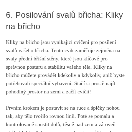
6. ‍Posilování svalů břicha: Kliky‍
na⁢ břicho
Kliky na břicho jsou vynikající cvičení ⁣pro posílení
svalů⁢ vašeho břicha. Tento cvik zaměřuje zejména na
svaly přední břišní stěny, které jsou klíčové pro
správnou⁤ posturu a stabilitu vašeho těla.⁤ Kliky na
břicho ‌můžete ‍provádět ⁣kdekoliv⁤ a kdykoliv,‍ aniž byste
potřebovali speciální vybavení.‍ Stačí si⁣ prostě​ najít
pohodlný‍ prostor na zemi a začít‌ cvičit!
Prvním krokem je⁣ postavit ⁣se na ​ruce⁣ a špičky nohou
tak,⁣ aby tělo tvořilo rovnou linii. Poté se pomalu a
kontrolovaně spustit dolů, těsně‍ nad zem ‌a⁤ zároveň