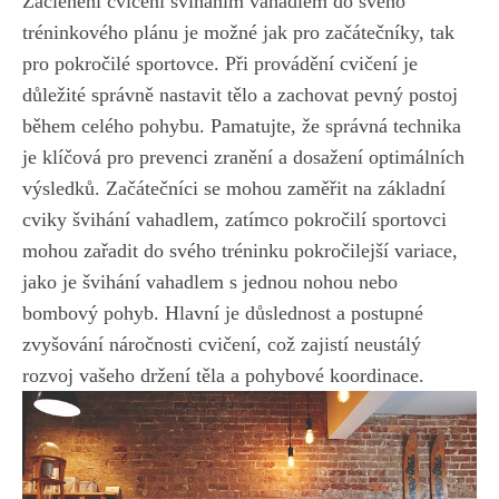
Začlenění cvičení‍ šviháním‌ vahadlem do svého
tréninkového plánu je možné jak ​pro ‌začátečníky,‌ tak
pro pokročilé ​sportovce. Při‌ provádění ‌cvičení je
důležité správně ⁣nastavit tělo a zachovat‍ pevný postoj
během⁣ celého ⁤pohybu. Pamatujte, že ‌správná technika
je ⁤klíčová pro prevenci zranění a ​dosažení optimálních
výsledků. ⁢Začátečníci se mohou zaměřit na základní
cviky ‍švihání vahadlem, zatímco pokročilí sportovci
mohou zařadit do⁤ svého tréninku ‍pokročilejší variace,
jako je švihání vahadlem s ‌jednou nohou nebo
bombový pohyb. Hlavní ⁤je důslednost a postupné⁣
zvyšování náročnosti cvičení, ⁤což ⁤zajistí ‍neustálý⁣
rozvoj vašeho držení těla a‍ pohybové koordinace.