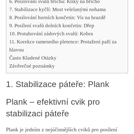
6. ‍Posilování svalů břicha: Kliky‍ na⁢ břicho
7. ‍Stabilizace kyčlí: Most velelanými nohama
8. Posilování‍ horních končetin: Vis‍ na ​hrazdě
9. Posílení svalů dolních končetin: Dřep
10.​ Protahování zádových svalů: Kobra
11. Korekce ramenního‌ pletence: Protažení ⁣paží za
hlavou
Často Kladené​ Otázky
Závěrečné poznámky
1. Stabilizace páteře: Plank
Plank – efektivní cvik pro ​
stabilizaci‌ páteře
Plank je jedním z nejúčinnějších cviků pro posílení