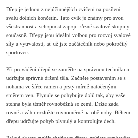
Dřep je jednou z nejúčinnějších cvičení na posílení
svalů ‌dolních ⁢končetin. ‌Tato cvik je ⁣známý pro‌ svou ​
všestrannost a schopnost zapojit různé svalové skupiny
současně. Dřepy ⁣jsou ideální volbou pro ⁤rozvoj svalové
síly a ​vytrvalosti,
ať už jste začátečník nebo pokročilý
sportovec
.
Při provádění dřepů se⁢ zaměřte na ‍správnou techniku‌ a
udržujte správné držení těla. Začněte postavením ⁢se s‌
nohama ve⁢ šířce ramen ‍a prsty ⁣mírně ‍natočenými
směrem ⁤ven. ⁣Plynule se ⁣pohybujte dolů tak, aby⁢ vaše
stehna byla‍ téměř rovnoběžná se zemí. Držte záda
rovně ⁢a váhu rozložte rovnoměrně na obě ​nohy.⁤ Během
dřepu udržujte pohyb plynulý a kontrolujte‍ dech.
Pokud chcete zvýšit obtížnost dřepů, můžete vyzkoušet