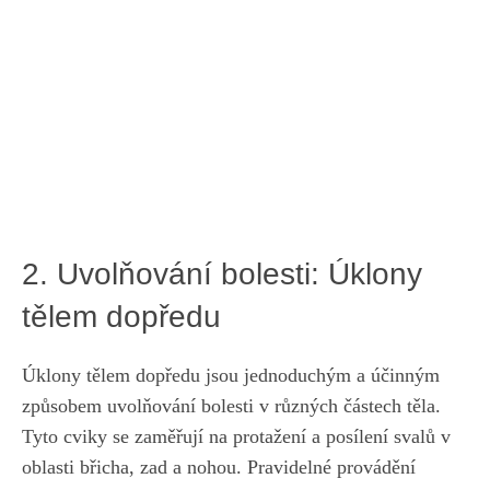
2. ⁢Uvolňování bolesti: ​Úklony
⁢tělem ‌dopředu
Úklony⁢ tělem dopředu jsou jednoduchým a účinným⁤
způsobem uvolňování bolesti v⁣ různých částech ⁤těla.
Tyto⁢ cviky se zaměřují na protažení a⁢ posílení svalů v
⁢oblasti břicha, zad a nohou. Pravidelné provádění