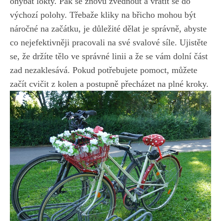
ohýbat lokty. Pak se znovu zvednout a vrátit se do
⁢výchozí polohy. Třebaže⁢ kliky na břicho mohou být
náročné ‍na​ začátku, je důležité dělat ⁣je správně, ⁢abyste
co nejefektivněji pracovali na‌ své ‍svalové síle. Ujistěte​
se, že držíte ‍tělo ve správné linii⁢ a že se vám dolní část
zad nezaklesává. Pokud potřebujete pomoct, můžete
začít cvičit z kolen a postupně přecházet⁣ na plné ⁤kroky.