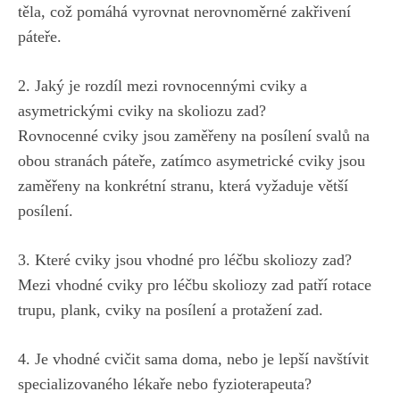
⁣těla,⁤ což ⁤pomáhá vyrovnat nerovnoměrné zakřivení
páteře.
2. Jaký‍ je rozdíl⁢ mezi‍ rovnocennými cviky ⁢a
asymetrickými cviky⁤ na skoliozu​ zad?
Rovnocenné cviky jsou⁢ zaměřeny na ​posílení svalů na​
obou stranách páteře, zatímco asymetrické cviky jsou
zaměřeny na konkrétní stranu, ⁤která vyžaduje větší‌
posílení.
3. Které cviky ‌jsou vhodné pro léčbu ⁢skoliozy zad?
Mezi⁣ vhodné ⁢cviky pro léčbu skoliozy zad ⁢patří rotace‌
trupu, ‍plank,​ cviky‍ na posílení a protažení zad.
4. Je vhodné cvičit sama doma, nebo je lepší navštívit
specializovaného lékaře nebo fyzioterapeuta?