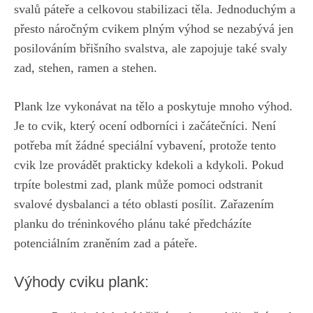
svalů ​páteře a‌ celkovou stabilizaci těla.⁢ Jednoduchým ‍a
‌přesto náročným cvikem plným výhod se nezabývá jen
posilováním břišního svalstva,⁣ ale zapojuje ⁤také⁣ svaly⁤
zad, stehen, ramen a stehen.
Plank ‍lze vykonávat na tělo a poskytuje mnoho výhod.‍
Je⁤ to‍ cvik, který ocení odborníci⁣ i​ začátečníci. Není
potřeba ⁢mít žádné ‍speciální ​vybavení, protože tento
‌cvik​ lze provádět prakticky ​kdekoli a kdykoli. Pokud
trpíte bolestmi ​zad, plank‍ může pomoci odstranit
svalové⁣ dysbalanci a⁢ této oblasti posílit. Zařazením
planku do tréninkového ‌plánu také ‌předcházíte
⁢potenciálním zraněním‍ zad⁢ a ‌páteře.
Výhody cviku plank: