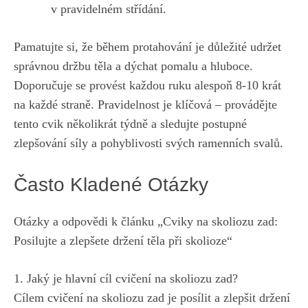
v pravidelném střídání.
Pamatujte⁢ si, že během protahování je důležité udržet
správnou​ držbu ⁢těla a⁢ dýchat pomalu a hluboce.
Doporučuje‍ se provést každou⁢ ruku alespoň 8-10 ​krát
na⁤ každé ​straně. Pravidelnost ‌je⁤ klíčová – provádějte⁤
tento cvik ⁢několikrát⁣ týdně​ a sledujte postupné
zlepšování síly ‍a ⁢pohyblivosti svých‌ ramenních‌ svalů.
Často Kladené​ Otázky
Otázky a⁤ odpovědi k článku „Cviky na skoliozu zad:
Posilujte a ⁢zlepšete držení těla při⁣ skolioze“
1. Jaký je ⁢hlavní cíl cvičení na skoliozu zad?
Cílem⁣ cvičení na skoliozu ⁤zad je⁢ posílit a zlepšit držení