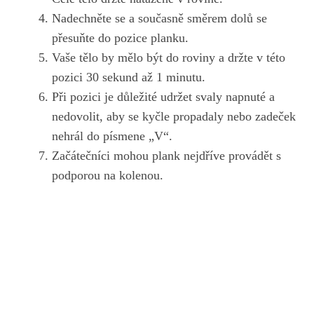
Nadechněte⁤ se a současně směrem dolů se ​
přesuňte do pozice planku.
Vaše tělo by mělo ​být⁣ do roviny a držte v ⁤této
‌pozici⁣ 30 sekund až​ 1 minutu.
Při‍ pozici je⁢ důležité udržet‌ svaly napnuté a
nedovolit, ‌aby se kyčle propadaly ⁢nebo zadeček
nehrál⁢ do písmene „V“.
Začátečníci ⁤mohou plank nejdříve provádět s
podporou na kolenou.