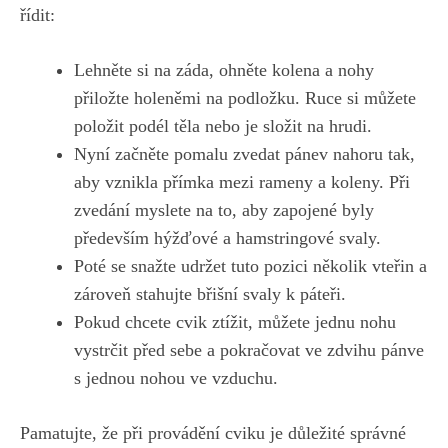
řídit:
Lehněte si na záda, ohněte kolena a nohy‍
přiložte⁤ holeněmi ⁢na podložku. Ruce si ⁣můžete
položit podél⁢ těla nebo je ‌složit ⁣na hrudi.
Nyní začněte pomalu zvedat pánev nahoru‍ tak,⁢
aby vznikla přímka mezi ​rameny a⁣ koleny. Při‌
zvedání ⁣myslete na to,⁣ aby zapojené⁢ byly
⁢především hýžďové⁤ a hamstringové svaly.
Poté⁣ se snažte udržet ⁣tuto pozici několik vteřin a‌
zároveň stahujte břišní svaly k páteři.
Pokud​ chcete ⁢cvik ztížit, můžete jednu nohu
vystrčit před ⁢sebe a pokračovat ⁣ve ‍zdvihu pánve
‍s jednou ⁣nohou ve vzduchu.
Pamatujte, že⁣ při provádění cviku je důležité⁤ správné