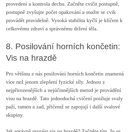
provedení a kontrola dechu. ‍Začněte cvičit postupně,
postupně‌ zvyšujte počet opakování a snažte⁤ se cvik
provádět ⁤pravidelně. Vysoká ‌stabilita kyčlí je klíčem k
celkovému zdraví a správnému​ držení ⁢těla.
8. Posilování‍ horních končetin:
Vis‍ na ​hrazdě
Pro většinu z nás‌ posilování horních končetin‌ znamená
více než jenom zlepšení fyzické‍ síly.⁤ Jednou z
⁤nejpřirozenějších a nejúčinnějších metod je provádění
‌visu‌ na hrazdě. Tato jednoduchá ⁤cvičení posiluje ⁢svaly
paží, ramen a zad, přičemž ⁤se zapojují i další‍ svalové
skupiny.⁤
Jak správně provést vis na hrazdě? Začněte tím, že‍ se