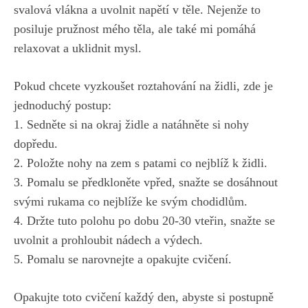
svalová vlákna ‍a uvolnit‍ napětí ⁤v těle.⁢ Nejenže to‍
posiluje pružnost mého těla, ‍ale také mi pomáhá
relaxovat⁢ a uklidnit‍ mysl.
Pokud ‌chcete‌ vyzkoušet roztahování na ⁤židli, zde je
jednoduchý ⁤postup:
1. Sedněte si⁤ na‍ okraj‍ židle a ‍natáhněte ‌si nohy
dopředu.⁢
2. Položte ⁤nohy na zem s patami co nejblíž k židli.
3. Pomalu se ​předkloněte vpřed, ‍snažte se dosáhnout
svými rukama co nejblíže ke svým chodidlům.
4. Držte tuto polohu⁤ po‌ dobu 20-30 vteřin, ‍snažte ‌se
⁢uvolnit a prohloubit‌ nádech⁢ a ⁤výdech.
5. Pomalu⁢ se ⁤narovnejte ⁣a ⁤opakujte ​cvičení.
Opakujte‌ toto ⁢cvičení každý den, abyste ‍si postupně