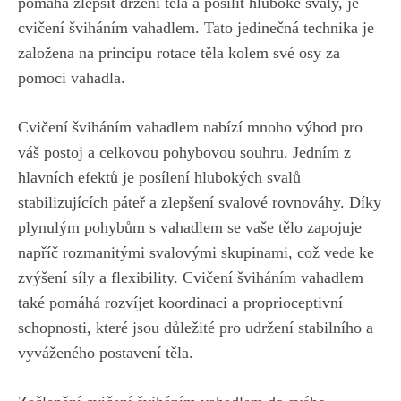
pomáhá zlepšit držení těla a posílit hluboké svaly, je‌
cvičení šviháním vahadlem. Tato‍ jedinečná technika je
založena na principu rotace​ těla kolem své‍ osy za
pomoci vahadla.
Cvičení šviháním vahadlem nabízí​ mnoho výhod pro
váš postoj a celkovou pohybovou souhru.⁤ Jedním⁤ z
⁢hlavních efektů je posílení hlubokých svalů
‌stabilizujících páteř a zlepšení svalové rovnováhy. Díky
plynulým pohybům s vahadlem se ⁤vaše⁢ tělo zapojuje
napříč rozmanitými svalovými skupinami, což vede ke
zvýšení síly a flexibility. ⁤Cvičení šviháním vahadlem​
také ⁢pomáhá⁣ rozvíjet koordinaci⁢ a​ proprioceptivní
schopnosti, které ⁤jsou důležité pro udržení stabilního​ a
vyváženého postavení těla.