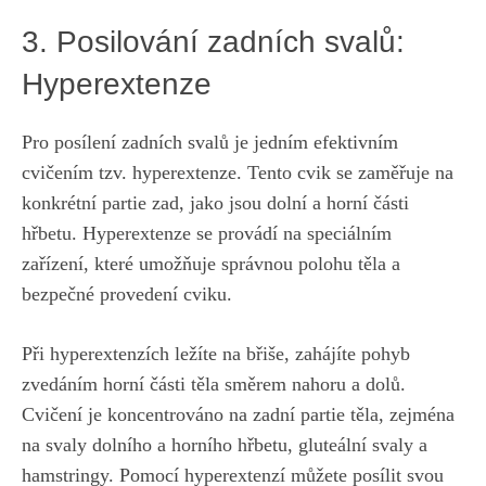
3. Posilování zadních svalů:
Hyperextenze
Pro ‌posílení zadních⁤ svalů je jedním⁣ efektivním
cvičením tzv. hyperextenze. ⁢Tento cvik se zaměřuje na
konkrétní partie ⁣zad, ​jako‍ jsou dolní⁣ a horní části
‍hřbetu.⁤ Hyperextenze‍ se provádí na speciálním
zařízení, které‌ umožňuje správnou polohu těla a
bezpečné provedení cviku.
Při⁢ hyperextenzích ležíte na ⁣břiše, zahájíte pohyb
zvedáním horní části těla směrem nahoru a ​dolů.
Cvičení je koncentrováno⁤ na zadní ⁤partie ⁤těla, ​zejména
na svaly dolního a horního hřbetu,⁤ gluteální ⁤svaly a
hamstringy.⁣ Pomocí hyperextenzí můžete posílit svou