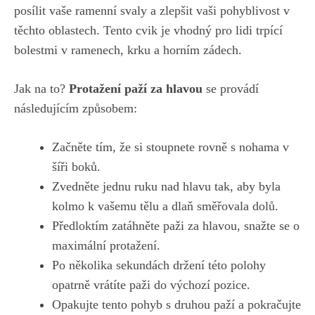
posílit vaše ramenní svaly a⁣ zlepšit vaši⁣ pohyblivost v
těchto oblastech. ​Tento⁣ cvik je vhodný pro lidi trpící
bolestmi v ramenech, ⁣krku a horním zádech.
Jak na to?
Protažení paží za hlavou
se ⁢provádí
následujícím způsobem:
Začněte tím, že si stoupnete rovně s nohama v
šíři boků.
Zvedněte jednu ruku nad hlavu tak,‍ aby byla
kolmo k vašemu tělu a ‌dlaň ⁢směřovala dolů.
Předloktím ‍zatáhněte paži​ za hlavou, snažte se o
maximální protažení.
Po několika sekundách držení této​ polohy
opatrně⁢ vrátíte paži ‌do výchozí pozice.
Opakujte tento‍ pohyb ‌s ⁢druhou paží a ⁢pokračujte