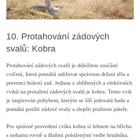
10.​ Protahování zádových
svalů: Kobra
Protahování zádových svalů je důležitou⁢ součástí
cvičení, která⁣ pomáhá udržovat správnou držení​ těla a
⁣prevenci ‌bolestí zad. Jednou⁢ z oblíbených a efektivních
cviků ⁣na protažení⁢ zádových svalů je kobra. Tento cvik
je inspirován pohybem,​ kterým se šíří jedovatá hada a
pomáhá⁢ posílit⁤ zádové svaly a zlepšit ⁤pružnost ⁣páteře.
Pro správné provedení cviku kobra si lehnete⁢ na ⁤břicho​
s nohama rovně a dlaňmi položenými vedle⁣ hrudníku.‍