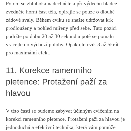
Potom se zhluboka nadechněte a při výdechu ‌hladce‍
zvedněte horní část těla, opírajíc se pouze o dlouhé
zádové ⁣svaly. Během ‍cviku se snažte udržovat krk
⁤prodloužený⁤ a ⁣pohled‌ mířený⁣ před sebe. Tuto pozici
⁣podržte po ⁣dobu 20⁢ až‍ 30 sekund a poté se pomalu
vracejte do​ výchozí polohy. Opakujte ‌cvik 3 až 5krát‌
pro maximální efekt.
11. Korekce ramenního‌
pletence: Protažení ⁣paží za
hlavou
V této⁣ části se budeme⁣ zabývat‌ účinným cvičením ‌na
korekci⁢ ramenního⁣ pletence. Protažení paží za hlavou je
jednoduchá⁤ a efektivní technika, která⁢ vám pomůže