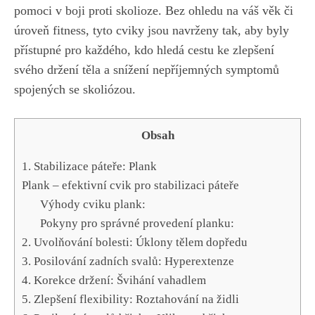
pomoci v boji proti skolioze. Bez ohledu na váš věk či
úroveň fitness, tyto cviky jsou navrženy tak,⁣ aby byly
přístupné⁢ pro každého, kdo hledá ‍cestu ke zlepšení
svého⁣ držení těla a snížení nepříjemných symptomů‍
spojených se skoliózou.
Obsah
1. Stabilizace páteře: Plank
Plank – efektivní cvik pro ​stabilizaci‌ páteře
Výhody cviku plank:
Pokyny ⁢pro správné provedení planku:
2. ⁢Uvolňování bolesti: ​Úklony ⁢tělem ‌dopředu
3. Posilování zadních svalů: Hyperextenze
4. Korekce držení: Švihání‍ vahadlem
5. Zlepšení flexibility: Roztahování‌ na židli