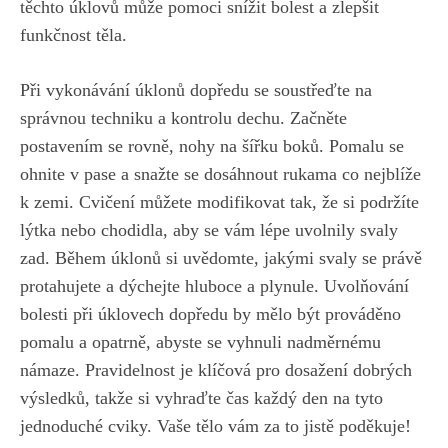
‌těchto úklovů⁣ může pomoci ‌snížit⁤ bolest a zlepšit
funkčnost ⁢těla.
Při vykonávání úklonů ⁤dopředu se soustřeďte na‍
správnou techniku a⁤ kontrolu dechu. Začněte
postavením ‌se⁣ rovně, nohy na šířku‌ boků. Pomalu se
ohnite ‍v pase a ⁤snažte se⁤ dosáhnout rukama co‍ nejblíže
k​ zemi. Cvičení⁢ můžete modifikovat tak, že si podržíte⁣
lýtka ⁣nebo chodidla, aby⁣ se vám lépe uvolnily svaly⁤
zad.⁣ Během⁢ úklonů⁤ si uvědomte, jakými svaly ‍se právě
protahujete‍ a ‍dýchejte hluboce a plynule. Uvolňování⁣
bolesti při úklovech⁤ dopředu by mělo ⁤být prováděno
pomalu a⁢ opatrně,⁣ abyste​ se vyhnuli ​nadměrnému‍
námaze. ​Pravidelnost je ‍klíčová⁣ pro dosažení dobrých
výsledků, takže‌ si ‌vyhraďte čas každý den na ‌tyto
jednoduché cviky. Vaše ⁤tělo vám​ za to jistě poděkuje!