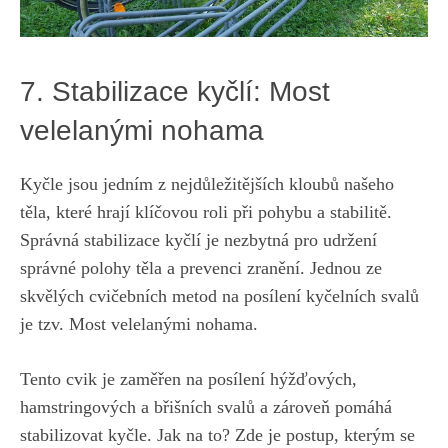
7. ‍Stabilizace kyčlí: Most
velelanými nohama
Kyčle ⁣jsou jedním ​z⁢ nejdůležitějších kloubů našeho
těla, které hrají klíčovou roli při ‍pohybu ⁢a stabilitě.
Správná stabilizace kyčlí je nezbytná ​pro udržení
správné ‌polohy těla ⁤a prevenci zranění. Jednou ze
skvělých cvičebních metod na​ posílení kyčelních⁣ svalů⁤
je tzv.​ Most velelanými nohama.
Tento cvik je zaměřen na posílení ‍hýžďových,
⁣hamstringových ​a břišních svalů a zároveň ⁢pomáhá
‌stabilizovat ​kyčle.⁤ Jak⁤ na to?‍ Zde​ je ⁢postup, kterým‍ se