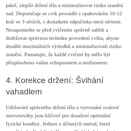
páteř, zlepšit držení těla ​a ‍minimalizovat riziko zranění⁢
zad. Doporučuje‍ se ⁤cvik provádět ⁤s opakováním 10-12‌
krát ve ‍3 sériích,​ s dostatkem ‌odpočinku mezi sériemi.
Nezapomeňte se před ⁢cvičením správně zahřát a
dodržovat​ správnou techniku provedení‍ cviku, abyste
dosáhli maximálních výsledků a minimalizovali riziko
zranění. Pamatujte, že‌ každé cvičení by mělo být
přizpůsobeno vašim schopnostem a možnostem.
4. Korekce držení: Švihání‍
vahadlem
Udržování správného držení těla a ‍vyrovnání svalové
nerovnováhy jsou klíčové⁢ pro​ dosažení optimální
fyzické‍ kondice. Jednou‍ z účinných ​metod, která