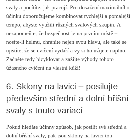
svaly a pocítíte, jak ⁢pracují. Pro dosažení ⁣maximálního
účinku doporučujeme kombinovat rychlejší a⁢ pomalejší
tempo, abyste využili různých svalových skupin. A
nezapomeňte, že bezpečnost je na prvním ‍místě –
nosíte-li helmu, chráníte nejen svou hlavu,​ ale také se
ujistíte, že se cvičení vydaří a vy si​ ho ⁤užijete naplno.
Začněte tedy‌ bicyklovat⁣ a ‌zažijte výhody‌ tohoto
úžasného cvičení na⁣ vlastní kůži!
6. Sklony na lavici – posilujte
především střední a⁤ dolní břišní⁤
svaly s touto variací
Pokud hledáte účinný způsob, jak posílit​ své střední a
dolní břišní svaly, pak ⁤jsou ‌sklony na lavici tou