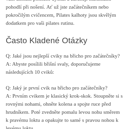
pohodlí ​při nošení. Ať ⁤už jste začátečníkem nebo
pokročilým cvičencem, Pilates kalhoty⁣ jsou skvělým
dodatkem pro vaši pilates rutinu.
Často Kladené Otázky
Q: Jaké jsou​ nejlepší cviky na břicho pro ⁤začátečníky?
A: Abyste posílili břišní svaly, doporučujeme
následujících 10 cviků:
Q: Jaký je první cvik na břicho pro začátečníky?
A: Prvním cvikem je klasický krok-skok. Stoupněte si ⁢s
rovnými nohami, ohněte kolena a ​spojte​ ruce před
⁢hrudníkem. ⁢Poté zvedněte pomalu levou nohu směrem
k pravému loktu a⁣ opakujte to samé s pravou nohou ​k
levému​ loktu.