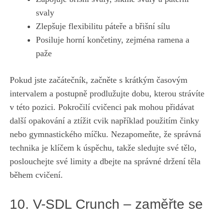
svaly
Zlepšuje flexibilitu páteře a břišní sílu
Posiluje horní končetiny, ​zejména​ ramena ⁤a
paže
Pokud jste začátečník, začněte ⁤s krátkým časovým
intervalem a postupně prodlužujte ​dobu, kterou strávíte
v této pozici. Pokročilí cvičenci pak mohou​ přidávat
další opakování a ztížit cvik například použitím činky
nebo gymnastického míčku. Nezapomeňte,​ že správná
technika je klíčem k úspěchu, takže sledujte své tělo,‌
poslouchejte své limity a dbejte na‌ správné držení těla
během cvičení.
10. V-SDL Crunch – zaměřte se