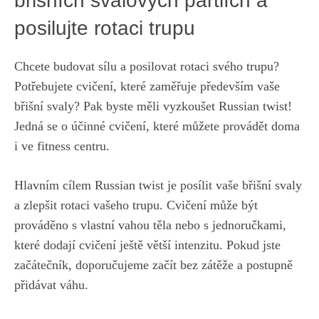
břišních⁣ svalových partiích a
posilujte rotaci trupu
Chcete budovat sílu a posilovat rotaci svého trupu?
⁣Potřebujete cvičení, ⁣které zaměřuje⁢ především vaše
břišní svaly? Pak byste měli vyzkoušet Russian twist!
Jedná⁣ se ⁤o účinné cvičení,
které můžete ⁣provádět ⁢doma
i ve fitness centru.
Hlavním ⁣cílem Russian twist je posílit vaše břišní svaly
a zlepšit rotaci vašeho trupu.⁢ Cvičení může být
prováděno s vlastní ‌vahou těla nebo s jednoručkami,
které dodají cvičení ​ještě větší intenzitu. Pokud jste
začátečník, doporučujeme začít bez zátěže a postupně ​
přidávat váhu.