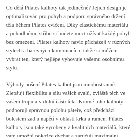
Co dělá Pilates kalhoty tak jedinečné? Jejich design je
optimalizován ⁢pro pohyb a podporu správného‌ držení
těla během Pilates cvičení. Díky elastickému materiálu
a pohodlnému střihu si budete moct užívat každý pohyb
bez⁢ omezení.⁢ Pilates kalhoty navíc přicházejí v různých
stylech a barevných kombinacích, ‍takže si můžete
vybrat ten, který nejlépe ⁣vyhovuje vašemu osobnímu
stylu.
Výhody nošení Pilates kalhot jsou mnohostranné.
Zlepšují flexibilitu a⁢ sílu vašich svalů, zvláště těch ve
vašem​ trupu ‌a v⁣ dolní části těla. Kromě toho kalhoty
podporují správnou polohu páteře, což⁢ předchází
bolestem zad a ⁣napětí v ⁤oblasti krku⁢ a ramen. ‌Pilates
kalhoty jsou také vyrobeny ⁣z kvalitních materiálů, které
vám umožní pokožce dýchat a zaručují⁤ maximální