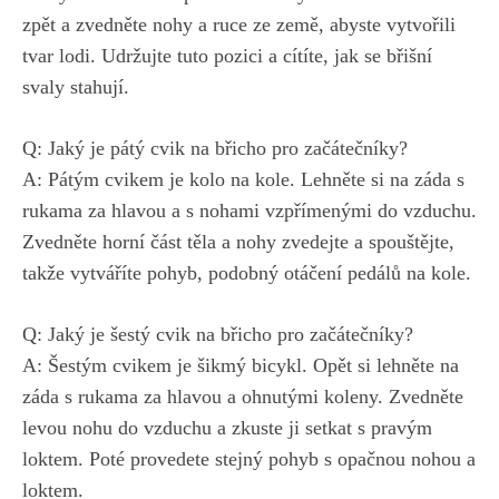
zpět a‍ zvedněte ⁤nohy a ruce ze země, abyste vytvořili
tvar⁣ lodi. Udržujte‍ tuto pozici a cítíte, ‌jak se ⁣břišní
svaly stahují.
Q: Jaký je pátý cvik na břicho pro začátečníky?
A: Pátým cvikem je kolo‌ na kole. Lehněte si na záda s​
rukama za ‍hlavou a s ​nohami vzpřímenými⁣ do vzduchu.
Zvedněte horní část těla a nohy zvedejte a spouštějte,
takže vytváříte pohyb, podobný‍ otáčení pedálů na kole.
Q: Jaký je šestý cvik na ​břicho pro začátečníky?
A: Šestým⁣ cvikem je šikmý⁢ bicykl. Opět‍ si lehněte na
záda​ s rukama za hlavou a ohnutými koleny. Zvedněte
levou ‍nohu do vzduchu a zkuste ⁤ji setkat s pravým
loktem. Poté provedete⁤ stejný⁤ pohyb s opačnou nohou a
loktem.