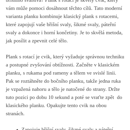
vám ⁤může pomoci dosáhnout těchto cílů. Tato moderní
varianta planku kombinuje klasický plank s rotacemi,
‌které zapojují vaše ‍břišní svaly, šikmé svaly, páteřní⁣
svaly a dokonce i horní končetiny. Je to‌ skvělá metoda,
jak posílit⁤ a zpevnit celé tělo.
Plank s rotací je cvik, který vyžaduje správnou techniku
a postupné​ zvyšování ‌obtížnosti. Začněte v klasickém
planku, ​s rukama pod rameny⁢ a tělem ⁤ve svislé linii.
Pak se roztáhněte do bočního ​planku, takže jedna ruka
je vzpažená nahoru a ‍tělo je natočené ⁤do strany. Držte
tuto pozici⁤ po dobu ⁢10 sekund a
poté se vraťte zpět
‌ do
klasického planku. Opakujte tento cvik na obou
stranách.
Zapojuje břišní svaly, šikmé svaly a páteřní