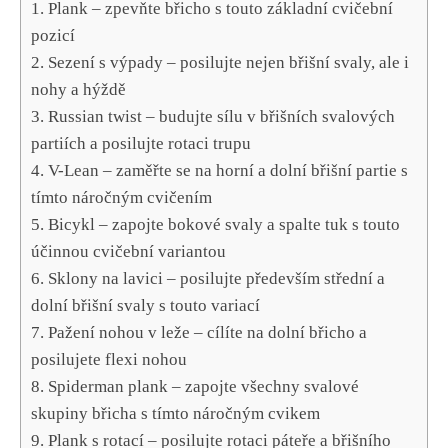
1. Plank – zpevňte břicho s touto základní cvičební
pozicí
2. Sezení ​s výpady – posilujte nejen břišní svaly, ale i
nohy a hýždě
3. Russian twist – budujte sílu v břišních⁣ svalových
partiích a posilujte rotaci trupu
4. V-Lean – zaměřte se na horní a dolní břišní partie s
tímto náročným‍ cvičením
5. ⁤Bicykl – zapojte bokové‌ svaly a spalte tuk s touto
účinnou cvičební variantou
6. Sklony na lavici – posilujte především střední a⁤
dolní břišní⁤ svaly s touto variací
7. Pažení nohou v leže – cílíte ‌na dolní břicho a
posilujete flexi nohou
8. Spiderman plank‍ – zapojte všechny svalové
skupiny břicha s tímto náročným cvikem
9. Plank s rotací⁤ – posilujte rotaci páteře a břišního