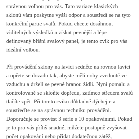
správnou volbou pro vás. Tato variace klasických
sklonů vám poskytne vyšší odpor a soustředí se na tyto
konkrétní partie svalů. Pokud ⁤chcete ⁢dosáhnout
viditelných‌ výsledků a získat pevnější a ‍lépe
definovaný ⁤břišní svalový panel, je ​tento cvik ‍pro vás‌
ideální volbou.
Při provádění sklony na lavici sedněte na rovnou lavici
a opřete se dozadu tak, abyste měli nohy zvednuté‌ ve
vzduchu a drželi se pevně hranou židlí. Nyní pomalu⁤ a
kontrolovaně se skloňte dopředu, zatímco středem ‍svalů
tlačíte zpět. Při tomto cviku důkladně dýchejte a
soustřeďte se na ‌správnou​ techniku provádění.
Doporučuje⁤ se provést 3 série s 10 opakováními. Pokud
je to pro vás příliš snadné, ⁢můžete ⁢postupně‍ zvyšovat
počet opakování‍ nebo přidat ​dodatečnou zátěž,