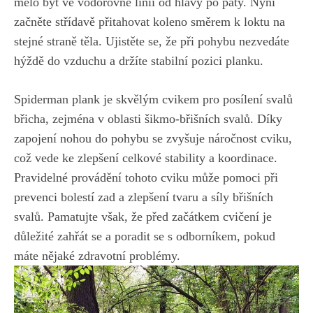
mělo být ve vodorovné linii od hlavy po ⁢paty.⁢ Nyní
začněte střídavě přitahovat koleno směrem‌ k loktu na
‌stejné straně těla. Ujistěte se, že při pohybu‍ nezvedáte
hýždě do vzduchu a držíte​ stabilní‌ pozici ⁢planku.
Spiderman plank je ‍skvělým cvikem pro posílení svalů
břicha, zejména v oblasti šikmo-břišních svalů. Díky
zapojení⁣ nohou do pohybu se zvyšuje⁣ náročnost cviku,
což vede ke zlepšení celkové stability a koordinace.
Pravidelné provádění tohoto cviku může pomoci při
prevenci ⁤bolestí zad⁢ a zlepšení⁤ tvaru a síly břišních
svalů. Pamatujte však, že před začátkem ‍cvičení ⁣je
‌důležité zahřát ⁢se⁣ a⁢ poradit se⁢ s odborníkem, pokud
máte nějaké zdravotní problémy.