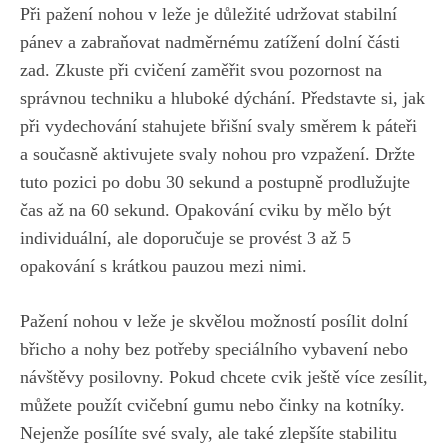
Při pažení ⁤nohou v leže‍ je důležité udržovat stabilní
pánev a zabraňovat ⁢nadměrnému zatížení dolní části
zad. Zkuste ​při cvičení zaměřit svou pozornost na
správnou techniku a ⁢hluboké dýchání. Představte ⁢si, jak
při vydechování stahujete břišní ⁢svaly směrem k páteři
a současně aktivujete svaly nohou pro ​vzpažení. Držte
tuto pozici‌ po dobu 30 ⁤sekund a postupně ⁤prodlužujte
čas až‌ na 60 sekund. Opakování cviku by mělo být
individuální,​ ale doporučuje se provést 3 až ⁣5
opakování s krátkou pauzou mezi nimi.
Pažení nohou v leže je skvělou možností‍ posílit dolní
břicho a nohy bez potřeby speciálního ‌vybavení nebo
návštěvy⁤ posilovny. Pokud ‍chcete cvik ještě více zesílit,
můžete použít cvičební gumu nebo činky na kotníky.
Nejenže posílíte své svaly, ale také zlepšíte stabilitu