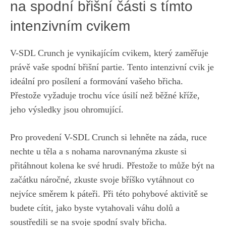
na spodní břišní části s tímto
intenzivním cvikem
V-SDL Crunch je vynikajícím​ cvikem, který zaměřuje
právě vaše spodní břišní partie. Tento intenzivní cvik je
ideální pro posílení a formování vašeho břicha.
Přestože vyžaduje trochu více úsilí než běžné kříže,
jeho výsledky jsou ohromující.
Pro provedení V-SDL Crunch si lehněte na záda,⁤ ruce
nechte u⁢ těla a s ⁢nohama narovnanýma zkuste ‌si
přitáhnout ⁣kolena ke své hrudi. ​Přestože to může být ‌na
začátku náročné, zkuste⁤ svoje bříško vytáhnout co
nejvíce směrem k páteři. Při této pohybové aktivitě se
budete cítit, jako byste⁣ vytahovali váhu dolů a
soustředili se na svoje spodní svaly břicha.