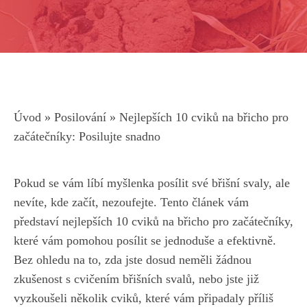
Úvod
»
Posilování
»
Nejlepších 10 cviků na břicho pro
začátečníky: Posilujte snadno
Pokud se vám líbí myšlenka posílit své břišní⁣ svaly, ale
nevíte,⁢ kde začít, nezoufejte.‌ Tento článek vám
představí nejlepších 10 cviků na břicho pro začátečníky,
které vám pomohou⁤ posílit se jednoduše⁣ a efektivně.
Bez ohledu ‌na to, zda jste dosud neměli ⁤žádnou
zkušenost s cvičením‍ břišních svalů,⁢ nebo jste již
vyzkoušeli několik cviků, ‌které vám připadaly ⁣příliš