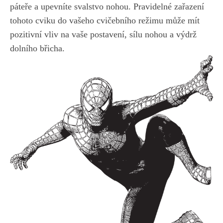
páteře a upevníte svalstvo nohou. Pravidelné zařazení
tohoto cviku do vašeho cvičebního režimu může mít‍
pozitivní vliv na vaše postavení, sílu nohou a ‍výdrž⁢
dolního břicha.