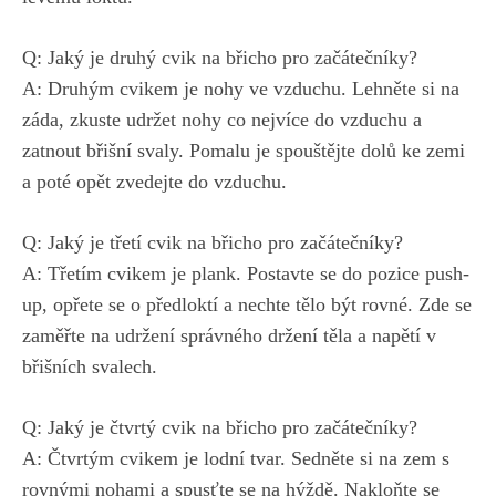
Q: Jaký je druhý cvik na ⁢břicho pro začátečníky?
A: Druhým cvikem je nohy ve vzduchu. Lehněte si na
záda, zkuste udržet nohy‌ co nejvíce ⁤do vzduchu a‌
zatnout břišní ​svaly. ⁤Pomalu je spouštějte dolů ke zemi ​
a poté opět zvedejte do‍ vzduchu.
Q: Jaký je třetí ⁢cvik na břicho pro začátečníky?
A: Třetím cvikem je plank. Postavte‍ se do ⁣pozice push-
up, opřete se o předloktí a nechte tělo​ být rovné. Zde se
zaměřte na⁢ udržení ​správného držení těla a napětí v
břišních svalech.
Q: Jaký je čtvrtý cvik na břicho​ pro začátečníky?
A:‍ Čtvrtým cvikem je lodní tvar. Sedněte si na zem s
rovnými nohami a spusťte se na hýždě. Nakloňte​ se