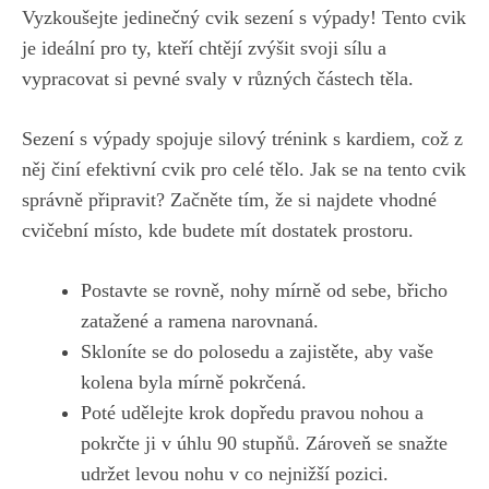
Vyzkoušejte‌ jedinečný cvik sezení s⁢ výpady! Tento⁣ cvik
je ideální pro ty, kteří ⁢chtějí zvýšit svoji sílu a
vypracovat ‍si ⁣pevné svaly v různých⁤ částech těla.
Sezení s výpady spojuje silový trénink s kardiem, což z
něj činí efektivní cvik pro celé tělo. Jak se ‌na tento cvik
správně připravit?‍ Začněte tím, že si najdete vhodné
cvičební místo, kde budete mít dostatek prostoru. ‌
Postavte se rovně, ​nohy mírně od sebe, břicho
zatažené a ⁢ramena narovnaná.
Skloníte se do polosedu a zajistěte, aby vaše
kolena byla⁤ mírně pokrčená.
Poté udělejte krok ⁢dopředu pravou‌ nohou a
pokrčte ji v ⁣úhlu 90 stupňů. Zároveň se snažte
udržet levou nohu v co nejnižší pozici.