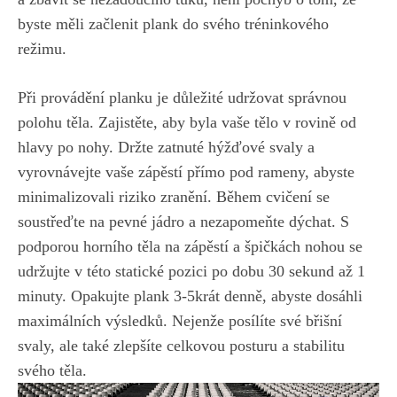
byste měli začlenit plank do svého tréninkového
režimu.
Při provádění⁢ planku je důležité udržovat správnou
polohu těla. Zajistěte, aby byla vaše tělo v rovině od
hlavy po nohy. Držte zatnuté hýžďové svaly⁤ a
vyrovnávejte vaše zápěstí přímo pod rameny, abyste
minimalizovali riziko zranění. Během cvičení se
soustřeďte na pevné jádro a nezapomeňte dýchat. S
podporou horního těla na zápěstí a špičkách nohou se
udržujte ‌v této statické pozici po dobu 30 sekund až 1
minuty.⁢ Opakujte plank 3-5krát denně, abyste dosáhli‍
maximálních výsledků. Nejenže posílíte své břišní
svaly, ale také zlepšíte celkovou posturu a stabilitu
svého těla.