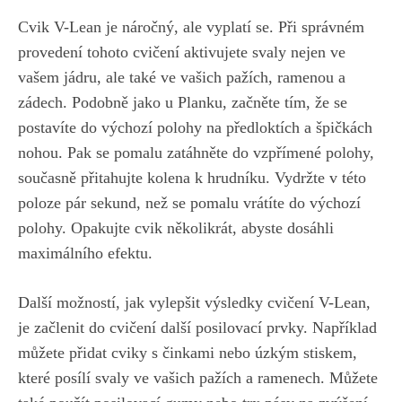
Cvik V-Lean je náročný, ale vyplatí se. Při​ správném
provedení tohoto cvičení aktivujete svaly nejen ve
vašem jádru, ale také ve vašich pažích,⁤ ramenou ‍a
zádech. Podobně jako u Planku, začněte tím, že se
postavíte do výchozí‍ polohy na⁤ předloktích a ⁢špičkách​
nohou. Pak se ⁢pomalu zatáhněte‌ do⁢ vzpřímené polohy, ​
současně přitahujte kolena k ​hrudníku. Vydržte‌ v této
poloze pár sekund,​ než se pomalu vrátíte do výchozí
polohy. Opakujte ⁤cvik několikrát, abyste dosáhli
maximálního efektu.
Další možností, jak vylepšit výsledky cvičení ⁣V-Lean,
je začlenit do cvičení další⁤ posilovací prvky. Například
můžete přidat cviky s činkami nebo ⁤úzkým stiskem,⁣
které posílí svaly ve ⁢vašich pažích a ramenech.⁣ Můžete