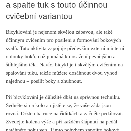
a spalte tuk s touto účinnou
cvičební variantou
Bicyklování je nejenom skvělou ⁢zábavou, ale ‍také
účinným cvičením​ pro posílení a formování ⁢bokových
⁣svalů. Tato aktivita zapojuje především externí a⁤ interní
oblouky boků, což pomáhá ‌k dosažení pevnějšího a
štíhlejšího těla. Navíc, bicykl je ⁢i skvělým⁤ cvičením ⁢na
spalování tuku, takže​ můžete dosáhnout dvou výhod
⁢najednou – posílit boky a zhubnout.
Při bicyklování je důležité dbát na správnou techniku.
Sedněte si na kolo a ujistěte se, že vaše ​záda jsou​
rovná.⁢ Držte ‌oba ruce na řídítkách a‌ začněte pedálovat.
Zvedejte kolena výše a při každém šlápnutí na pedál​
natáhněte nohu ven. Tímto pohybem zapojíte bokové