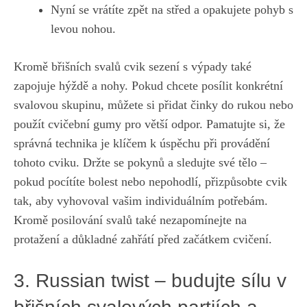
Nyní se vrátíte zpět na střed a⁢ opakujete pohyb s
levou nohou.
Kromě břišních svalů cvik​ sezení s výpady také
zapojuje hýždě‍ a nohy. Pokud chcete posílit⁣ konkrétní
svalovou skupinu, můžete si přidat činky do rukou nebo
použít‍ cvičební gumy pro‌ větší odpor. Pamatujte si, že⁢
správná⁣ technika je klíčem k úspěchu při provádění ​
tohoto cviku. Držte se pokynů a sledujte své tělo –
pokud pocítíte bolest ​nebo nepohodlí, přizpůsobte cvik
tak, aby vyhovoval vašim individuálním potřebám.
Kromě​ posilování svalů také nezapomínejte na
protažení a důkladné ⁢zahřátí před začátkem ⁣cvičení.
3. Russian twist – budujte sílu v