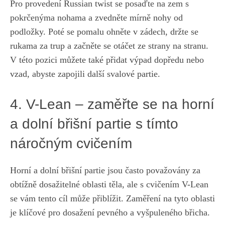
Pro provedení Russian twist se posaďte na⁤ zem s
pokrčenýma nohama a zvedněte mírně nohy od
podložky. Poté se pomalu ohněte v zádech,‌ držte se
rukama za trup a začněte se otáčet ze ⁢strany na stranu.
V této pozici ⁤můžete také přidat výpad dopředu nebo
vzad,⁤ abyste zapojili další svalové partie.
4. V-Lean – zaměřte se na horní
a dolní břišní partie s tímto
náročným‍ cvičením
Horní ‍a dolní břišní partie jsou často považovány za
obtížně dosažitelné oblasti těla, ale s cvičením V-Lean
se vám ‍tento cíl může přiblížit. Zaměření⁤ na tyto oblasti
je klíčové pro dosažení pevného a vyšpuleného břicha.