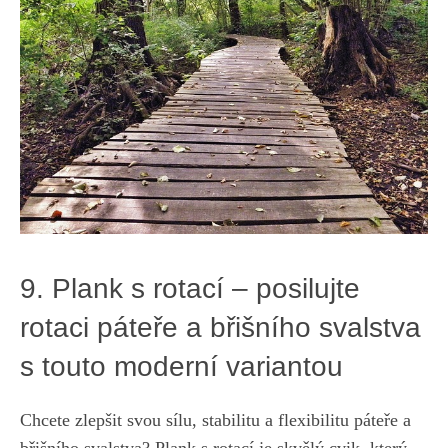
9. Plank s rotací⁤ – posilujte
rotaci páteře a břišního ⁣svalstva
s touto moderní variantou
Chcete zlepšit svou sílu, stabilitu a flexibilitu⁣ páteře⁤ a
břišního svalstva? Plank s ‌rotací je skvělý cvik, ⁣který⁢