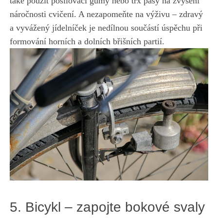
také použít posilovací gumy nebo trx pásy na zvýšení
náročnosti cvičení. ⁢A nezapomeňte⁤ na výživu – zdravý
a vyvážený ​jídelníček je nedílnou součástí úspěchu ​při
formování horních a ​dolních břišních partií.
5. ⁤Bicykl – zapojte bokové‌ svaly