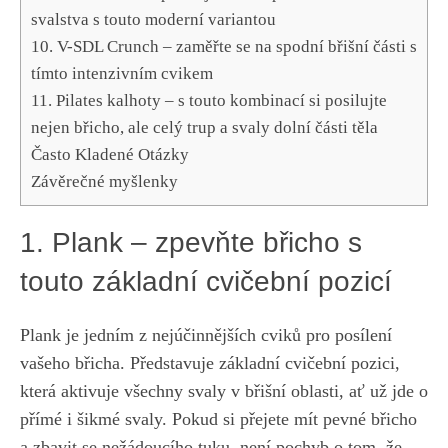
⁣svalstva s touto moderní variantou
10. V-SDL Crunch – zaměřte se na spodní břišní části s
tímto intenzivním cvikem
11. Pilates kalhoty – s⁣ touto kombinací si posilujte
‍nejen břicho, ale celý trup​ a svaly dolní části těla
Často Kladené Otázky
Závěrečné myšlenky
1. Plank – zpevňte břicho s
touto základní cvičební pozicí
Plank je jedním z nejúčinnějších cviků pro posílení
vašeho břicha. Představuje základní cvičební pozici,
která aktivuje všechny svaly v břišní oblasti, ať už jde o
‌přímé i šikmé svaly.‌ Pokud‌ si přejete mít pevné břicho
a zbavit se nežádoucího tuku, není⁤ pochyb⁢ o ⁢tom, že⁣