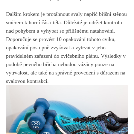
Dalším krokem je protáhnout​ svaly napříč břišní stěnou
směrem​ k horní části těla. Důležité je udržet kontrolu
nad pohybem a vyhýbat se přílišnému natahování.
Doporučuje se provést 10 opakování tohoto⁣ cviku,
opakování postupně zvyšovat a vytrvat v jeho
pravidelném zařazení do cvičebního plánu. Výsledky v
podobě ⁤pevného břicha nebudou⁣ vázány pouze na
vytrvalost, ale také na správné provedení ​s důrazem na
svalovou ‌kontrakci.