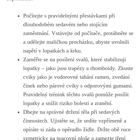
Počítejte s pravidelnými přestávkami při
dlouhodobém sedavém nebo stojícím
zaměstnání. Vstávejte od počítače, protáhněte se
a udělejte maličkou procházku, abyste uvolnili
napětí v lopatkách a krku.
Zaměřte se na posílení svalů, které stabilizují
lopatky – jako jsou trapézy a rhomboidy. Zkuste
cviky jako je vodorovné tahání ramen, zvedání
činek nebo párové cviky s odporovými gumami.
Pravidelný trénink těchto svalů pomůže posílit
lopatky a snížit riziko bolesti a zranění.
Dbejte na správné držení těla při sedavých
činnostech. Ujistěte se, že sedíte vzpřímeně a
opíráte si záda o opěradlo židle. Držte obě ruce
symetricky na pracovní ploše a zamezte tření