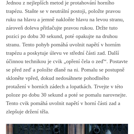
Jednou z nejlepších metod je protahování horního
trapézu. Staňte se v neutrální postoji, položte pravou
ruku na hlavu a jemně nakloňte hlavu na levou stranu,
zároveň doleva přitlačujte pravou rukou. Držte tuto
pozici po dobu 30 sekund, poté opakujte na druhou
stranu. Tento pohyb pomáhá uvolnit napětí v horním
trapézu a poskytuje úlevu ve střední části zad. Další
účinnou technikou je cvik „opření čela o zeď“. Postavte
se před zeď a položte dlaně na ni. Pomalu se postupně
skloněte vpřed, dokud nedosáhnete pohodlného
protažení v horních zádech a lopatkách. Trvejte v
této
poloze po dobu 30 sekund
a poté se pomalu narovnejte.
Tento cvik pomáhá uvolnit napětí v horní části zad a
zlepšuje držení těla.