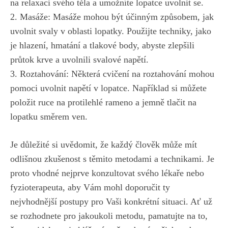
na relaxaci svého těla a umožníte lopatce uvolnit se.
2. Masáže: Masáže mohou být účinným způsobem, jak
uvolnit svaly v oblasti lopatky. Použijte techniky, jako
je hlazení, hmatání a tlakové body, abyste zlepšili
průtok krve a uvolnili svalové napětí.
3. Roztahování: Některá cvičení na roztahování mohou
pomoci uvolnit napětí v lopatce. Například si můžete
položit ruce na protilehlé rameno a jemně tlačit na
lopatku směrem ven.
Je důležité si uvědomit, že každý člověk může mít
odlišnou zkušenost s těmito metodami a technikami. Je
proto vhodné nejprve konzultovat svého lékaře nebo
fyzioterapeuta, aby Vám mohl doporučit ty
nejvhodnější postupy pro Vaši konkrétní situaci. Ať už
se rozhodnete pro jakoukoli metodu, pamatujte na to,