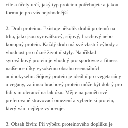
cíle⁣ a ‌účely⁤ určí, jaký typ proteinu potřebujete⁢ a jakou
formu je pro vás nejvhodnější.
2. Druh proteinu: Existuje několik druhů proteinů na
trhu, ⁤jako‌ jsou⁣ syrovátkový, sójový, hrachový nebo
konopný protein. Každý druh má své vlastní⁢ výhody ‍a
vhodnost pro ‌různé‍ životní styly. Například‍
syrovátkový protein je vhodný pro sportovce a​ fitness
nadšence díky‍ vysokému obsahu esenciálních ​
aminokyselin. Sójový⁣ protein je‍ ideální pro vegetariány
a⁤ vegany, zatímco hrachový ⁤protein ‍může být dobrý pro
lidi s intolerancí na ⁤laktózu. Mějte ⁤na paměti své
preferované stravovací omezení a vyberte si protein,​
který vám nejlépe vyhovuje.
3. Obsah živin: Při výběru proteinového doplňku je