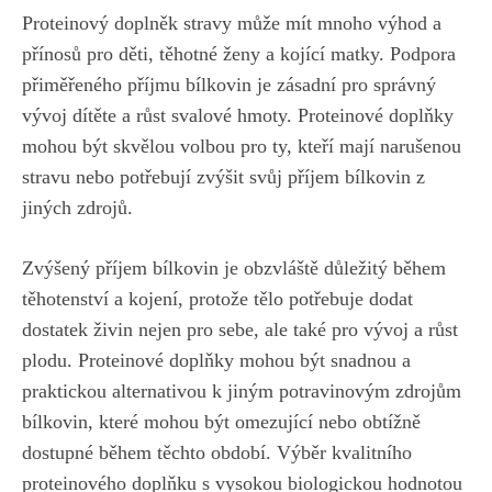
Proteinový doplněk‌ stravy může mít ‌mnoho výhod a
⁢přínosů pro děti, těhotné ženy ‍a ‌kojící matky. Podpora
přiměřeného příjmu bílkovin‌ je zásadní pro správný
vývoj​ dítěte⁢ a ‌růst ‍svalové hmoty. Proteinové doplňky
mohou být skvělou‍ volbou pro ty, kteří mají narušenou
stravu nebo potřebují zvýšit svůj příjem⁢ bílkovin z‌
jiných⁣ zdrojů.
Zvýšený ‌příjem ⁣bílkovin je obzvláště důležitý během
těhotenství a ​kojení, protože ‍tělo⁤ potřebuje ​dodat
‌dostatek živin nejen pro sebe,⁤ ale​ také pro vývoj‌ a růst
plodu. Proteinové doplňky mohou být snadnou a
praktickou alternativou k⁢ jiným potravinovým zdrojům
bílkovin, ⁢které mohou‌ být omezující nebo obtížně
dostupné ⁤během ‌těchto období. Výběr‌ kvalitního
proteinového​ doplňku ⁢s vysokou biologickou hodnotou