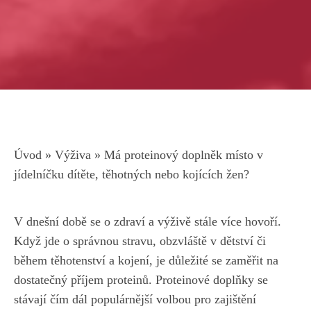
Úvod
»
Výživa
»
Má proteinový doplněk místo v
jídelníčku dítěte, těhotných nebo kojících žen?
V dnešní ⁣době se o zdraví⁢ a ⁢výživě stále více hovoří.
Když jde ‌o⁤ správnou ​stravu, ‌obzvláště v dětství či
během‍ těhotenství⁣ a kojení, je⁣ důležité ‌se zaměřit ⁤na
dostatečný⁤ příjem proteinů. Proteinové doplňky se
stávají ‍čím⁣ dál ⁣populárnější‍ volbou⁢ pro zajištění