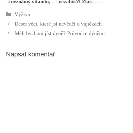
i neznámý vitamin,
nezabírá? Zkus
pohledem Pavla
guaranu,
Rubriky
Výživa
Samka
amazonskou bylinu,
která tě znovu
Deset věcí, které jsi nevěděl o vajíčkách
postaví na nohy
Měli bychom jíst dyně? Průvodce dýněmi
Napsat komentář
Komentář