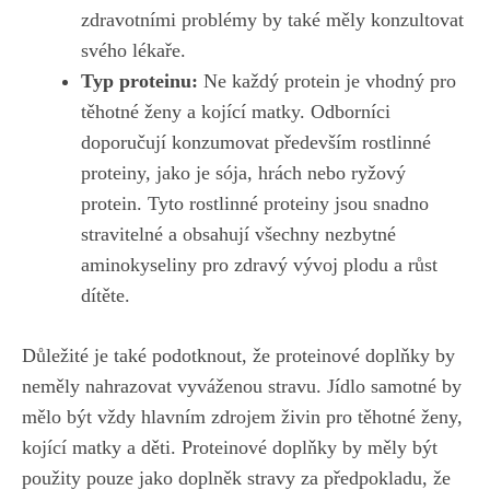
zdravotními ‌problémy by ‍také měly​ konzultovat
svého lékaře.
Typ⁤ proteinu:
Ne⁤ každý protein je⁢ vhodný ‌pro
těhotné ženy⁤ a kojící matky. Odborníci
doporučují⁢ konzumovat především ​rostlinné
proteiny, ⁢jako⁤ je sója, hrách nebo ryžový
protein. Tyto rostlinné proteiny jsou⁢ snadno
stravitelné a obsahují všechny nezbytné⁣
aminokyseliny pro zdravý vývoj plodu a ‍růst
dítěte.
Důležité je také podotknout, že proteinové doplňky by
neměly nahrazovat vyváženou stravu. ​Jídlo samotné ⁢by
mělo být vždy⁣ hlavním zdrojem živin pro těhotné ženy,
⁣kojící matky a děti. Proteinové⁤ doplňky by měly být ​
použity pouze jako ⁢doplněk⁤ stravy za předpokladu, že