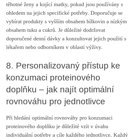
těhotné ženy ‍a kojící matky, pokud jsou používány s
ohledem ‌na jejich specifické potřeby. Doporučuje ‌se
vybírat‍ produkty s vyšším obsahem ​bílkovin a ⁤nízkým
obsahem tuku a ​cukrů. Je⁤ důležité⁤ dodržovat
doporučené denní ‌dávky ‍a‌ konzultovat⁤ jejich použití s
⁣lékařem nebo odborníkem v oblasti výživy.
8.​ Personalizovaný přístup ke
konzumaci proteinového
doplňku – jak‍ najít ⁣optimální
rovnováhu pro jednotlivce
Při hledání⁤ optimální rovnováhy pro‌ konzumaci
proteinového doplňku je důležité​ vzít v úvahu
individuální ⁣potřeby a ⁢cíle každého jednotlivce.⁣ Každý​