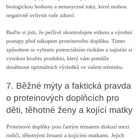
biologickou hodnotu a nenasycené tuky,‍ které mohou ​
negativně ovlivnit⁢ vaše‌ zdraví.
Buďte si‌ jisti, že pečlivě ‍zkontrolujete etiketu a výrobní
postupy ‍před nákupem proteinového doplňku. ⁢Tímto
způsobem se⁣ vyhnete ‍potenciálním rizikům ⁢a​ zajistíte ​si
vysokou‌ kvalitu produktu, který ‌vám ​pomůže
dosáhnout optimálních ‌výsledků ve vašem tréninku.
7. Běžné mýty a faktická pravda
o proteinových doplňcích pro
děti, ‌těhotné ⁣ženy a​ kojící matky
Proteinové doplňky jsou ⁤častým tématem diskuzí mezi
rodiči,⁣ těhotnými ženami⁢ a ⁢kojícími⁣ matkami. ⁤Jejich