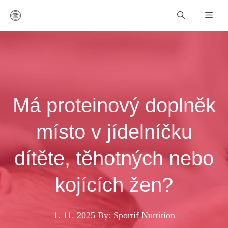
Přeskočit
Men
na
obsah
Má proteinový doplněk
místo v jídelníčku
dítěte, těhotných nebo
kojících žen?
1. 11. 2025
By: Sportif Nutrition