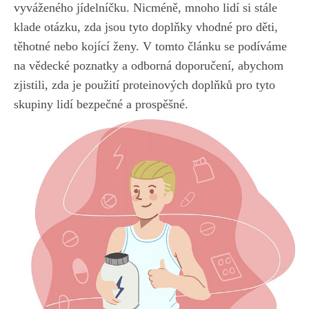
vyváženého ⁤jídelníčku. Nicméně, mnoho lidí si stále
klade otázku, zda jsou tyto ‍doplňky vhodné pro děti,​
těhotné nebo kojící ženy.‌ V tomto článku se podíváme‌
na vědecké poznatky a ⁣odborná doporučení, abychom⁤
zjistili,⁢ zda je ​použití proteinových doplňků ‍pro tyto
⁣skupiny lidí bezpečné a prospěšné.