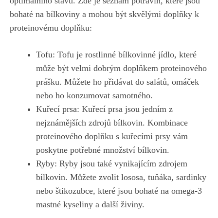
optimálního stavu. ‌Zde ​je seznam potravin, které jsou
bohaté na bílkoviny a mohou být skvělými doplňky ‍k
proteinovému doplňku:
Tofu: ⁤Tofu⁤ je ‍rostlinné bílkovinné jídlo, které
může být velmi dobrým ‌doplňkem proteinového
prášku. Můžete ho přidávat⁤ do salátů, omáček‌
nebo​ ho konzumovat samotného.
Kuřecí prsa: Kuřecí prsa jsou jedním z
nejznámějších zdrojů bílkovin. Kombinace
proteinového‌ doplňku s kuřecími ‌prsy​ vám ​
poskytne potřebné ⁣množství ⁢bílkovin.
Ryby:⁤ Ryby jsou také vynikajícím zdrojem
bílkovin. ⁢Můžete zvolit lososa, tuňáka, sardinky
nebo štikozubce,
které jsou bohaté ‍na omega-3
⁣mastné kyseliny
a⁣ další živiny.