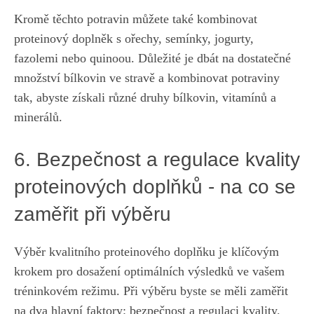
Kromě⁣ těchto potravin⁤ můžete‌ také‌ kombinovat
⁤proteinový⁣ doplněk s ořechy, semínky, jogurty,
fazolemi nebo quinoou. Důležité je dbát na dostatečné
množství bílkovin ve stravě ⁣a kombinovat potraviny
tak, ​abyste získali⁤ různé⁣ druhy⁣ bílkovin, vitamínů ⁤a
minerálů.
6. ‌Bezpečnost ⁤a regulace kvality
proteinových doplňků ‌- na ​co se
‌zaměřit při ⁣výběru
Výběr​ kvalitního proteinového ⁤doplňku je klíčovým
⁤krokem ‍pro dosažení optimálních výsledků ve vašem
tréninkovém⁣ režimu.⁢ Při⁣ výběru byste se měli zaměřit⁣
na​ dva hlavní‍ faktory: bezpečnost‌ a ⁢regulaci kvality.