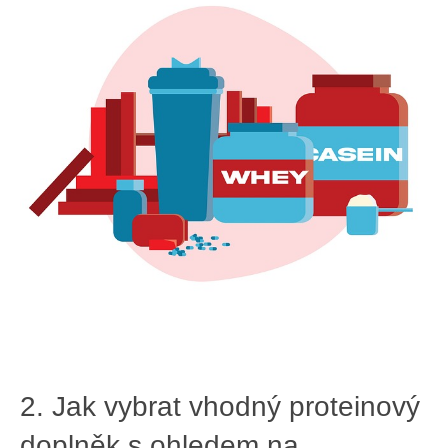
2. Jak ‌vybrat vhodný proteinový
⁤doplněk ⁢s ohledem na