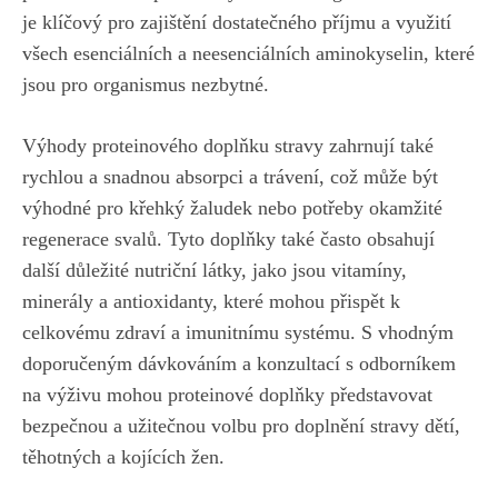
je klíčový pro zajištění‌ dostatečného příjmu a ‍využití
všech ⁤esenciálních a neesenciálních aminokyselin, které
jsou pro organismus nezbytné.
Výhody proteinového⁢ doplňku stravy zahrnují také
rychlou a snadnou absorpci ‍a trávení, ⁢což může být⁣
výhodné pro křehký žaludek nebo potřeby ​okamžité‍
regenerace svalů. Tyto doplňky​ také často⁣ obsahují ​
další důležité ‍nutriční⁣ látky, jako jsou ‍vitamíny,
minerály a antioxidanty, které mohou přispět k
celkovému zdraví a‍ imunitnímu systému. S vhodným
doporučeným ⁣dávkováním a konzultací s odborníkem
na výživu ​mohou proteinové doplňky představovat
bezpečnou a užitečnou volbu pro doplnění stravy dětí,
těhotných a kojících žen.