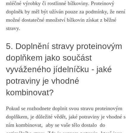
mléčné ⁢výrobky ⁣či rostlinné bílkoviny. ⁣Proteinový
doplněk by​ měl být užíván⁣ pouze⁣ za podmínky,​ že není
možné ‍dostatečné množství bílkovin získat z běžné
stravy.
5. ⁤Doplnění stravy ⁢proteinovým‍
doplňkem jako součást
vyváženého ⁣jídelníčku ⁤- jaké
⁤potraviny ⁢je vhodné
kombinovat?
Pokud‍ se⁢ rozhodnete doplnit svou stravu proteinovým
doplňkem,​ je důležité vědět, jaké potraviny je vhodné‌ s
ním⁤ kombinovat, ​
aby se ‍vaše tělo dostalo
‍ do