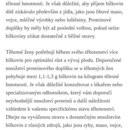
tělesné hmotnosti. Je však důležité, aby příjem bílkovin
dítě získávalo především z jídla, jako jsou libové maso,
vejce, mléčné výrobky ​nebo luštěniny.⁣ Proteinové
doplňky by měly ‍být ⁢až‌ poslední volbou, pokud nelze
bílkoviny získat ⁢dostatečně z běžné stravy.
Těhotné ‍ženy potřebují během svého těhotenství více
bílkovin ‍pro⁤ optimální růst a vývoj plodu. Doporučené
množství proteinového doplňku se u těhotných⁢ žen
pohybuje​ mezi 1,1-1,3 g bílkovin ​na kilogram ⁣tělesné
hmotnosti.⁤ Je však důležité konzultovat s lékařem nebo
specializovaným odborníkem, který⁤ vám doporučí
‍nejvhodnější ‍množství proteinů a další ‍náležitosti
vzhledem k vašemu specifickému stavu těhotenství.
⁤Dbejte‍ na vyváženou ​stravu⁤ s dostatečným množstvím
⁣bílkovin z různých zdrojů, jako ​jsou ryby, maso,⁤ vejce,