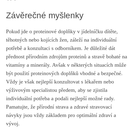
Závěrečné ⁤myšlenky
Pokud jde o ⁣proteinové doplňky ⁤v jídelníčku dítěte,
těhotných nebo kojících žen, záleží na individuální
potřebě a konzultaci‌ s‍ odborníkem. Je důležité dát
přednost⁢ přírodním​ zdrojům proteinů a stravě bohaté ‍na
vitamíny a minerály. Avšak ‌v některých situacích může
být použití proteinových doplňků vhodné a bezpečné.
Vždy je ⁣však nejlepší konzultovat ⁤s lékařem nebo
výživovým specialistou předem,​ aby se zjistila‍
individuální ‍potřeba a podali nejlepší⁢ možné rady.⁣
Pamatujte, že přírodní strava a zdravé ⁢stravovací
návyky jsou vždy⁤ základem ‌pro optimální zdraví a
vývoj.