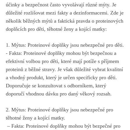
účinky⁢ a ‍bezpečnost často‍ vyvolávají různé mýty. Je
důležité ⁢rozlišovat mezi fakty a ‍dezinformacemi. Zde je
několik běžných mýtů a faktická pravda o​ proteinových
doplňcích pro děti, těhotné ženy a kojící matky:
1. Mýtus: Proteinové⁢ doplňky jsou nebezpečné pro děti.
‍- ‌Fakta:⁤ Proteinové doplňky mohou⁢ být ⁣bezpečnou a
efektivní volbou pro​ děti, které​ mají potíže s příjmem
proteinů z běžné ⁢stravy.‌ Je však ​důležité vybrat kvalitní​
a vhodný produkt, ‍který je určen ⁢specificky pro⁤ děti.
Doporučuje se konzultovat s odborníkem, který
doporučí ​vhodnou dávku pro daný ⁢věkový rozsah.
2. Mýtus: Proteinové doplňky‌ jsou ⁢nebezpečné pro
těhotné ženy a kojící matky.
‍ – Fakta:‍ Proteinové doplňky​ mohou být bezpečné pro