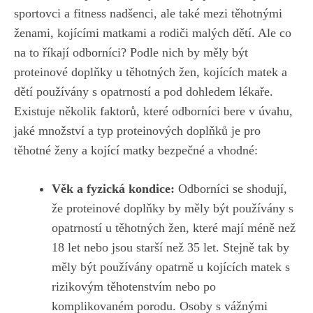
sportovci a fitness ⁢nadšenci, ale⁣ také mezi těhotnými⁣
ženami, kojícími matkami a rodiči⁢ malých dětí. Ale co
na to říkají odborníci? Podle nich by‍ měly ⁤být​
proteinové doplňky u těhotných⁤ žen, kojících matek a
dětí⁣ používány s opatrností a pod dohledem lékaře.
Existuje několik faktorů, ⁣které ​odborníci‍ bere v úvahu,
‍jaké množství a typ proteinových doplňků⁢ je pro‌
těhotné ženy a ⁢kojící matky⁣ bezpečné a vhodné:
Věk⁣ a fyzická kondice:
Odborníci se shodují,
že proteinové ‍doplňky by měly být používány⁣ s
opatrností u těhotných žen, ​které ⁢mají méně než
‌18 ⁣let ⁤nebo jsou ⁢starší než 35 let.⁤ Stejně tak‍ by
měly ⁣být ⁤používány​ opatrně u kojících matek s
rizikovým těhotenstvím nebo po
komplikovaném​ porodu. Osoby s vážnými