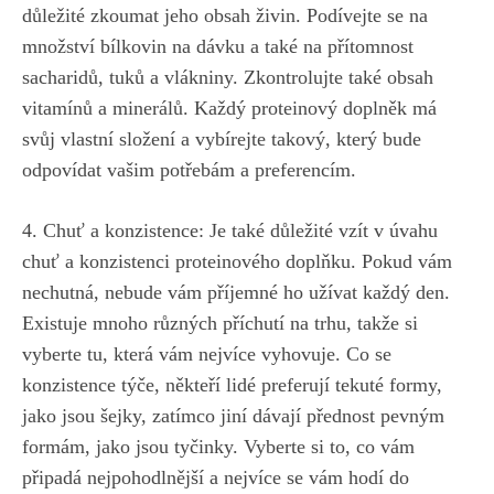
důležité zkoumat ⁤jeho‍ obsah‌ živin. ‌Podívejte⁤ se⁢ na
množství bílkovin na dávku a⁢ také na přítomnost
sacharidů, tuků a vlákniny. Zkontrolujte také obsah
vitamínů⁢ a minerálů. Každý⁢ proteinový doplněk má⁢
svůj vlastní složení a vybírejte takový,
který bude​
odpovídat⁣ vašim ⁢potřebám
a preferencím.
4. Chuť ⁤a konzistence: Je také​ důležité vzít⁣ v úvahu
chuť ⁣a konzistenci proteinového doplňku. Pokud vám ​
nechutná, nebude vám příjemné ho ‍užívat každý den.​
Existuje mnoho různých⁣ příchutí⁢ na ⁤trhu, takže si
vyberte tu, která‍ vám nejvíce vyhovuje. Co se
konzistence týče, ⁢někteří lidé preferují tekuté formy,
jako jsou šejky, zatímco jiní dávají přednost pevným​
formám, jako jsou tyčinky. Vyberte si to, co vám
připadá nejpohodlnější ​a nejvíce se vám hodí do