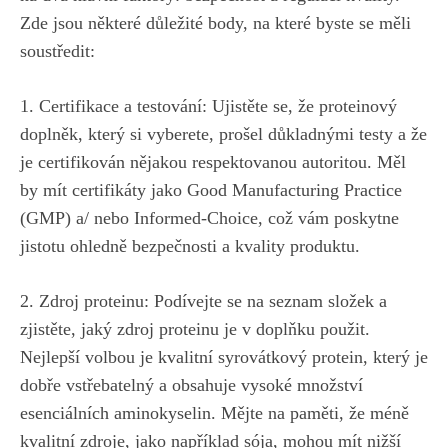
Zde jsou některé důležité body, na​ které byste se měli
soustředit:
1. Certifikace a testování: ​Ujistěte se, že⁣ proteinový⁣
doplněk, který ‍si‍ vyberete, prošel ​důkladnými ​testy a‌ že
je certifikován nějakou respektovanou autoritou.​ Měl
⁤by mít certifikáty ​jako Good Manufacturing Practice
(GMP) a/ ⁢nebo Informed-Choice, což ‌vám poskytne
jistotu ⁢ohledně bezpečnosti a kvality produktu.
2. ​Zdroj proteinu: Podívejte se na seznam složek a
zjistěte, jaký zdroj​ proteinu je v doplňku použit.
Nejlepší⁤ volbou je kvalitní syrovátkový protein, který⁣ je
dobře vstřebatelný a obsahuje vysoké ⁢množství
esenciálních aminokyselin. Mějte na paměti,‌ že ⁤méně
kvalitní⁤ zdroje, jako například sója, mohou ‍mít nižší