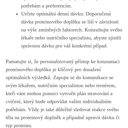
⁣potřebám a preferencím.
Určete optimální denní dávku: Doporučená
dávka proteinového doplňku‌ se liší v závislosti
na výše zmíněných⁤ faktorech. Konzultujte ‍svého
lékaře ⁢nebo nutričního specialistu,​ abyste zjistili
⁤správnou dávku pro váš konkrétní⁣ případ.
Pamatujte si, že personalizovaný přístup ke konzumaci
proteinového‍ doplňku je klíčový pro dosažení
⁢optimálních ⁢výsledků. Zapojte se⁢ do ‌komunikace‌ se
svým lékařem, ⁢nutričním specialistou nebo trenérem,​
kteří vám mohou ⁤pomoci vytvořit plán stravování a
cvičení, který bude ⁣odpovídat vašim individuálním⁢
potřebám. ​Vždy je také důležité sledovat reakce svého
‍těla⁣ na proteinový doplněk a případně ⁤upravit dávku či
typ proteinu.