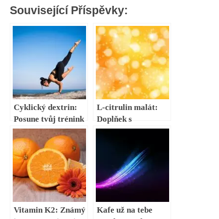
Související Příspěvky:
Cyklický dextrin:
L-citrulin malát:
Posune tvůj trénink
Doplňek s
na novou úroveň. V
překvapivými
čem je lepší než
účinky
klasický
maltodextrin?
Vitamin K2: Známý
Kafe už na tebe