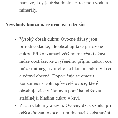
námaze, kdy je​ třeba doplnit ztracenou vodu ​a
minerály.
Nevýhody konzumace ovocných džusů:
Vysoký obsah‍ cukru: Ovocné džusy jsou
přírodně sladké, ale ‌obsahují také přirozené
cukry.​ Při konzumaci většího množství džusu
může docházet ke zvýšenému příjmu cukru, což
může mít negativní vliv na hladinu cukru v krvi
a zdraví obecně. Doporučuje se omezit
konzumaci a volit spíše celé ovoce, které
obsahuje více vlákniny a pomáhá udržovat
stabilnější hladinu cukru v krvi.
Ztráta vlákniny a ​živin: Ovocný džus vzniká při
odšťavňování ovoce⁣ a tím dochází⁤ k odstranění