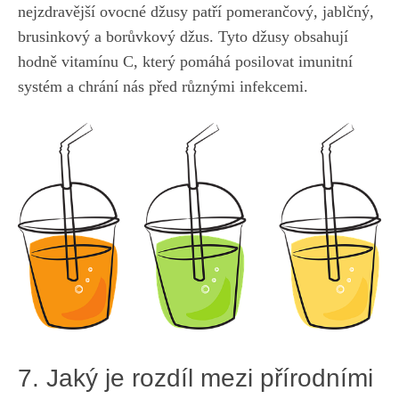
nejzdravější ovocné džusy patří pomerančový, ​jablčný,
brusinkový a borůvkový ⁢džus. Tyto džusy obsahují
hodně vitamínu C, který pomáhá ⁤posilovat imunitní ​
systém‍ a chrání nás před ‍různými infekcemi.
7. Jaký je rozdíl mezi přírodními