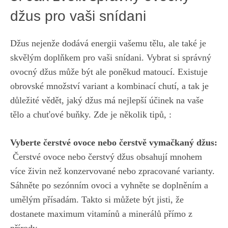
džus ‌pro‍ vaši snídani
Džus nejenže dodává ‍energii vašemu tělu, ale také je
skvělým doplňkem pro vaši snídani. Vybrat ⁤si‍ správný
ovocný džus⁢ může být ale ​poněkud matoucí. Existuje
obrovské​ množství variant a kombinací chutí, a tak ⁢je
důležité vědět, jaký ⁣džus ⁤má nejlepší účinek na vaše
tělo a chuťové buňky. Zde je několik tipů, :
Vyberte čerstvé ‌ovoce nebo čerstvě vymačkaný džus:
⁤ Čerstvé ovoce nebo čerstvý džus ‍obsahují mnohem​
více živin než konzervované ‌nebo zpracované varianty.
Sáhněte po sezónním ovoci‍ a vyhněte se doplněním a
umělým‍ přísadám. Takto si můžete být jisti, že⁣
dostanete maximum vitamínů​ a minerálů přímo‌ z
přírody.