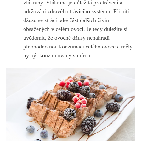
vlákniny. Vláknina je důležitá pro trávení‍ a
udržování zdravého ⁣trávicího systému. Při pití
džusu se ztrácí ‌také ⁤část dalších živin
‌obsažených v celém ovoci. ​Je tedy důležité si⁤
uvědomit, že⁣ ovocné džusy ​nenahradí
plnohodnotnou konzumaci celého ​ovoce a měly
by být konzumovány s ⁣mírou.