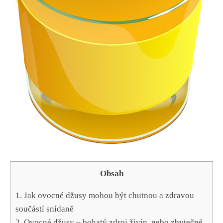
Obsah
1. ​Jak ovocné džusy mohou být chutnou⁣ a zdravou
součástí​ snídaně
2. Ovocné džusy – bohatý zdroj živin, nebo zbytečné