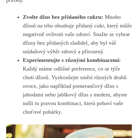
Zvolte džus ‍bez přidaného cukru:
​Mnoho
džusů na trhu obsahuje​ přidaný ‍cukr, který ‌může
⁤negativně ovlivnit vaše zdraví. Snažte se vybrat
džusy bez přidaných sladidel, aby ​byl⁤ váš
snídaňový výběr zdravý‍ a přirozený.
Experimentujte s ‌různými kombinacemi:
Každý máme odlišné preference, co se týče
chuti džusů. Vyzkoušejte směsi různých druhů
ovoce, ⁢jako například​ pomerančový džus s‌
jahodami nebo jablkový‍ džus‍ s medem,
abyste
našli tu pravou kombinaci
, ⁣která pobaví vaše
chuťové pohárky.