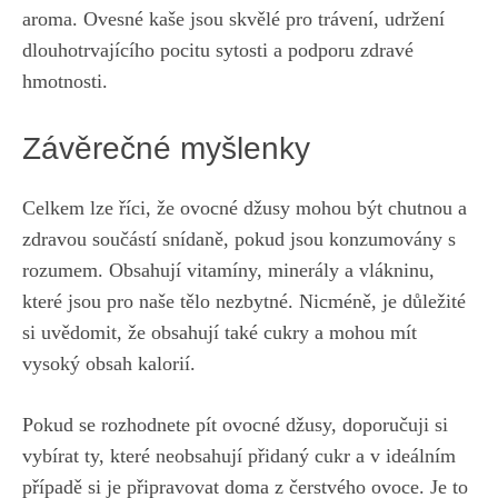
aroma. Ovesné kaše jsou skvělé pro trávení, udržení
dlouhotrvajícího pocitu sytosti ​a podporu zdravé
hmotnosti.
Závěrečné myšlenky
Celkem lze říci, že⁤ ovocné džusy mohou ⁢být chutnou a
zdravou součástí snídaně, pokud‍ jsou konzumovány‍ s
rozumem. Obsahují vitamíny, minerály a⁤ vlákninu,​
které jsou pro​ naše tělo nezbytné. Nicméně, je důležité
si​ uvědomit, že obsahují také ‍cukry a mohou mít
vysoký obsah kalorií.
Pokud se rozhodnete pít ⁣ovocné džusy, doporučuji si
vybírat ty,⁣ které ​neobsahují přidaný‍ cukr a v ideálním
případě⁢ si je⁣ připravovat doma z ⁢čerstvého ovoce. Je to