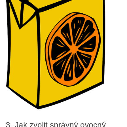
3. Jak zvolit⁤ správný ovocný