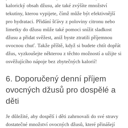
kalorický obsah džusu, ale také zvýšíte​ množství
tekutiny, kterou vypijete, čímž může být efektivnější
pro hydrataci. Přidání šťávy z poloviny citronu nebo
limetky ‍do džusu může ⁣také pomoci ​snížit ‌sladkost
džusu a ⁤přidat svěžest, aniž byste ⁢ztratili příjemnou
ovocnou chuť. Takže příště, když si budete chtít dopřát
džus, vyzkoušejte některou z těchto možností a užijte si
osvěžujícího nápoje bez zbytečných kalorií!
6.⁤ Doporučený denní příjem
ovocných džusů pro dospělé a
děti
Je ⁣důležité, aby dospělí i⁣ děti zahrnovali do ​své stravy
dostatečné množství ovocných džusů, které přinášejí