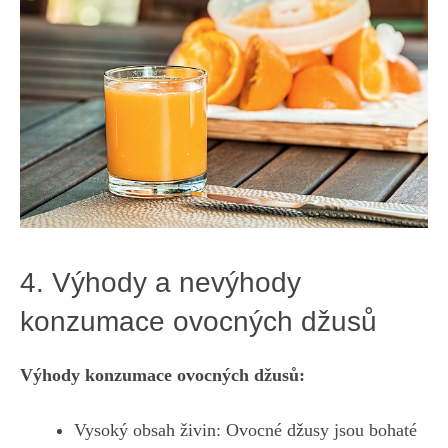
4. Výhody ‍a ⁣nevýhody
konzumace ovocných džusů
Výhody konzumace ovocných džusů:
Vysoký obsah‍ živin: Ovocné džusy⁤ jsou bohaté