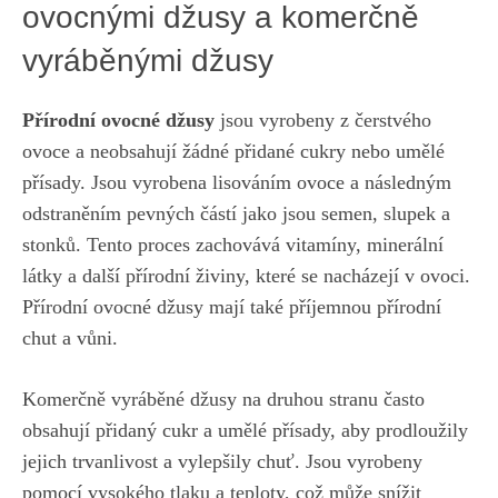
ovocnými džusy⁣ a komerčně‌
vyráběnými džusy
Přírodní⁢ ovocné džusy
jsou vyrobeny z čerstvého
ovoce a ⁢neobsahují žádné přidané cukry nebo umělé
přísady. Jsou vyrobena lisováním ovoce a následným
odstraněním pevných částí jako jsou semen,‌ slupek a ​
stonků. Tento proces zachovává vitamíny, minerální
látky a další přírodní‌ živiny, které​ se⁢ nacházejí v ovoci.
Přírodní ovocné džusy mají⁢ také ⁣příjemnou přírodní⁣
chut a vůni.
Komerčně vyráběné džusy na druhou stranu ⁣často⁢
obsahují přidaný cukr a umělé přísady, aby prodloužily
⁣jejich trvanlivost a vylepšily chuť.‍ Jsou vyrobeny
pomocí vysokého‌ tlaku ⁤a teploty, ​což ‌může ⁢snížit