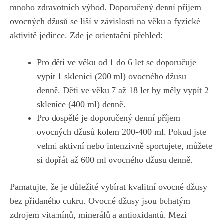
mnoho zdravotních výhod. Doporučený ⁢denní příjem⁢
ovocných‍ džusů se ​liší v​ závislosti na věku a fyzické
aktivitě⁣ jedince. Zde ⁣je orientační přehled:
Pro děti ve věku od 1 do 6 let se doporučuje
vypít 1 sklenici ⁤(200 ⁤ml) ovocného džusu
denně. Děti ve věku 7 až 18 ⁤let by měly vypít 2
sklenice (400 ml) denně.
Pro dospělé je doporučený denní ⁤příjem
ovocných⁣ džusů kolem 200-400 ml.‍ Pokud jste
velmi⁢ aktivní nebo intenzivně⁢ sportujete, můžete
si dopřát až 600 ml ovocného džusu denně.
Pamatujte, že je důležité vybírat kvalitní ovocné džusy​
bez přidaného cukru. Ovocné džusy⁢ jsou bohatým
zdrojem vitamínů, minerálů a antioxidantů. Mezi