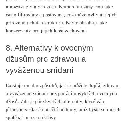
množství živin ve⁢ džusu. Komerční ⁣džusy jsou ⁢také
často filtrovány a pastované, což může⁢ ovlivnit ‍jejich
‍přirozenou chuť a strukturu. Navíc ⁤obsahují také⁣
konzervanty pro⁤ jejich lepší zachování.
8. Alternativy k ovocným
džusům⁢ pro zdravou a
vyváženou snídani
Existuje mnoho způsobů, jak si můžete dopřát zdravou
a vyváženou ‌snídani bez použití obvyklých ovocných‌
džusů. Zde je pár skvělých alternativ, které‍ vám
přinesou veškeré nutriční hodnoty, aniž byste‌ se museli
spoléhat pouze na​ šťávy.‌