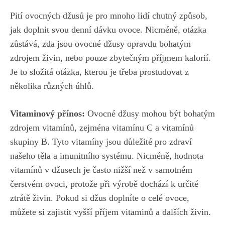
Pití ovocných džusů je⁢ pro mnoho lidí chutný způsob,
jak ⁢doplnit svou​ denní dávku⁤ ovoce. Nicméně, otázka
zůstává, zda jsou ovocné džusy opravdu bohatým
zdrojem živin, nebo pouze zbytečným příjmem ⁢kalorií.
⁣Je to složitá​ otázka,⁤ kterou je třeba prostudovat z⁤
několika různých úhlů.
Vitaminový přínos:
Ovocné džusy mohou být bohatým
zdrojem ⁤vitamínů, zejména vitamínu C​ a vitamínů
skupiny B. Tyto​ vitamíny jsou⁢ důležité pro zdraví
našeho‍ těla a imunitního systému. Nicméně, hodnota
vitamínů v‍ džusech je často nižší než v samotném
čerstvém ovoci, protože při výrobě dochází k ‍určité
ztrátě živin. Pokud si⁤ džus doplníte o ‌celé ovoce,
můžete si ⁢zajistit vyšší příjem vitaminů a dalších živin.