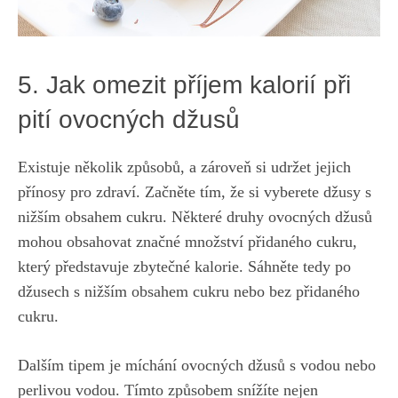
5. Jak omezit příjem kalorií při
pití ovocných džusů
Existuje ⁣několik ⁤způsobů,‌ a zároveň​ si udržet jejich
⁣přínosy pro zdraví. Začněte ⁤tím, že si vyberete džusy ‌s
nižším ⁤obsahem cukru. Některé druhy ovocných džusů
mohou obsahovat ‍značné množství přidaného cukru,
který představuje zbytečné kalorie. Sáhněte tedy po
džusech s nižším obsahem cukru nebo bez přidaného
cukru.
Dalším tipem je míchání ovocných džusů s vodou‍ nebo
perlivou vodou. Tímto způsobem snížíte nejen