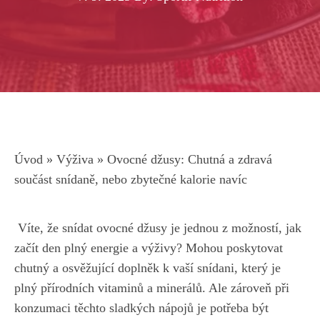
Úvod
»
Výživa
»
Ovocné džusy: Chutná a zdravá
součást snídaně, nebo zbytečné kalorie navíc
⁤ Víte, že⁤ snídat ovocné⁢ džusy ⁢je jednou z možností, ‍jak
začít den plný energie a výživy? Mohou ⁤poskytovat
chutný a osvěžující doplněk k ⁣vaší snídani, ​který je
plný přírodních vitaminů a minerálů. Ale zároveň při
konzumaci těchto sladkých⁣ nápojů je potřeba být