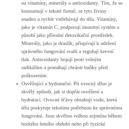
⁢na vitamíny, minerály ⁣a antioxidanty. Tím, že se
‍konzumují v⁤ tekuté formě, se tyto živiny
snadno⁢ a rychle vstřebávají do těla. Vitamíny,
jako​ je vitamín C, podporují imunitní systém a
působí jako přírodní detoxikační prostředek.
Minerály, jako je draslík, přispívají k udržení
správného fungování svalů a ⁤regulují krevní
tlak. Antioxidanty bojují proti volným
radikálům ‌a pomáhají chránit ‍buňky před
poškozením.
Osvěžující a⁢ hydratační: Pít ⁢ovocný džus je
skvělý způsob, jak⁤ si‌ dopřát osvěžení a
hydrataci. Ovocné šťávy obsahují vodu, která
tělu poskytuje tekutinu potřebnou ke správnému
fungování. Jsou skvělou volbou zejména během
horkého⁤ letního období nebo při fyzické