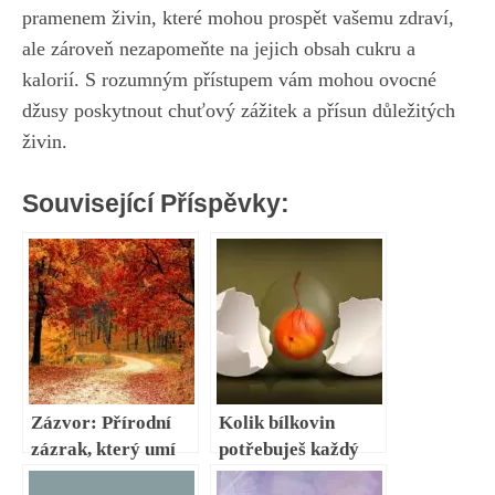
pramenem živin, které mohou prospět​ vašemu ‍zdraví,
ale zároveň nezapomeňte na jejich obsah cukru a
kalorií. S rozumným přístupem vám mohou ⁣ovocné
džusy poskytnout chuťový ⁢zážitek‌ a přísun důležitých
živin.
Související Příspěvky:
Zázvor: Přírodní
Kolik bílkovin
zázrak, který umí
potřebuješ každý
víc než jen zatočit s
den pro optimální