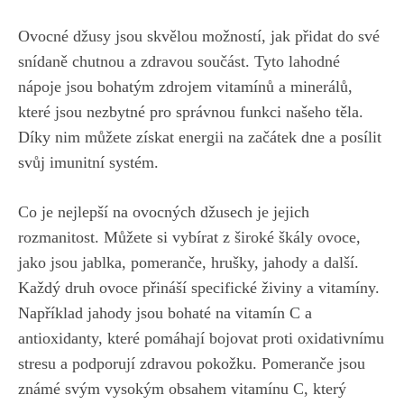
Ovocné džusy jsou skvělou ‍možností, jak‍ přidat do své‌
snídaně chutnou a zdravou⁤ součást. Tyto ⁤lahodné
nápoje jsou ​bohatým zdrojem vitamínů a minerálů,
které jsou nezbytné⁣ pro správnou funkci ‍našeho těla.
Díky nim můžete získat energii na začátek dne a posílit
svůj imunitní systém.
Co⁤ je nejlepší na⁢ ovocných džusech je jejich
rozmanitost. Můžete si vybírat z široké škály ovoce,
jako jsou jablka, pomeranče, hrušky, jahody a další.‌
Každý druh ovoce přináší specifické živiny a vitamíny.
Například jahody jsou bohaté na vitamín​ C a
antioxidanty, které pomáhají bojovat ​proti oxidativnímu
stresu a podporují ⁢zdravou pokožku. Pomeranče jsou
známé svým⁢ vysokým‌ obsahem vitamínu C, ​který⁣