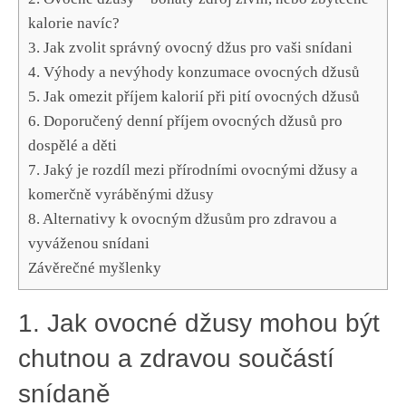
kalorie navíc?
3. Jak zvolit⁤ správný ovocný džus ‌pro‍ vaši snídani
4. Výhody ‍a ⁣nevýhody konzumace ovocných džusů
5. Jak omezit příjem kalorií při pití ovocných džusů
6.⁤ Doporučený denní příjem ovocných džusů pro
dospělé a děti
7. Jaký je rozdíl mezi přírodními ovocnými džusy⁣ a
komerčně‌ vyráběnými džusy
8. Alternativy k ovocným džusům⁢ pro zdravou a
vyváženou snídani
Závěrečné myšlenky
1. ​Jak ovocné džusy mohou být
chutnou⁣ a zdravou součástí​
snídaně