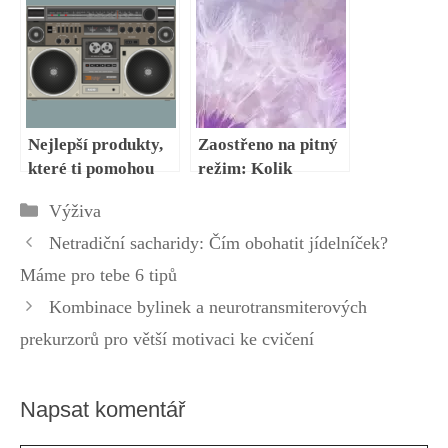
chřipkou
růst svalů?
Nejlepší produkty,
Zaostřeno na pitný
které ti pomohou
režim: Kolik
nabrat svaly
bychom měli za den
Rubriky
Výživa
rychleji:
vypít?
Suplementace a
Netradiční sacharidy: Čím obohatit jídelníček?
objem
Máme pro tebe 6 tipů
Kombinace bylinek a neurotransmiterových
prekurzorů pro větší motivaci ke cvičení
Napsat komentář