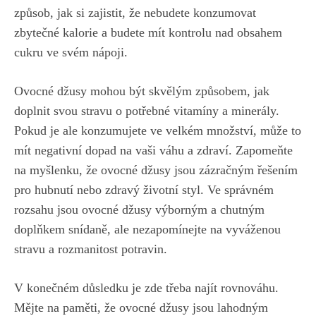
⁣způsob,⁤ jak si zajistit, že nebudete konzumovat
zbytečné kalorie a budete mít kontrolu nad obsahem
‍cukru ve svém nápoji.
Ovocné džusy‌ mohou být skvělým způsobem, jak
doplnit svou ‍stravu o potřebné vitamíny a minerály.
⁤Pokud je ale konzumujete ve velkém množství, může to
mít negativní dopad⁤ na vaši váhu ‍a zdraví. Zapomeňte
na myšlenku, že ovocné džusy jsou zázračným řešením⁣
pro hubnutí nebo zdravý​ životní styl. Ve správném
rozsahu jsou ovocné‌ džusy výborným a chutným
doplňkem snídaně,​ ale nezapomínejte na​ vyváženou
stravu a rozmanitost potravin.
V konečném důsledku je zde ⁣třeba najít rovnováhu.
Mějte na paměti, že ovocné džusy jsou lahodným