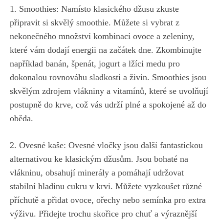
1. Smoothies: Namísto klasického ‌džusu zkuste
připravit si skvělý smoothie. Můžete si vybrat z
nekonečného množství kombinací ovoce a zeleniny,
které vám dodají ⁢energii⁣ na začátek dne. Zkombinujte
například banán, špenát, jogurt⁤ a lžíci‍ medu pro
dokonalou rovnováhu ⁣sladkosti a⁣ živin.⁤ Smoothies ⁣jsou
skvělým zdrojem vlákniny a⁢ vitamínů, které se uvolňují
postupně do krve, což ​vás udrží plné a spokojené až do
oběda.
2. ⁤Ovesné kaše: Ovesné vločky jsou další fantastickou
alternativou ⁣ke klasickým džusům. Jsou bohaté na⁢
vlákninu, obsahují minerály ​a
pomáhají udržovat
stabilní hladinu cukru
v krvi. Můžete vyzkoušet různé
příchutě a přidat ‍ovoce, ​ořechy⁣ nebo semínka pro extra
výživu. Přidejte trochu⁤ skořice ‍pro chuť ⁤a výraznější