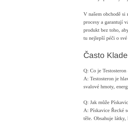
V našem obchodě si m
procesy a garantují 
produkt bez toho, ab
tu nejlepší péči o své
Často Klade
Q: Co je Testosteron 
A: Testosteron je hl
svalové hmoty, energi
Q: Jak může Pískavic
A: Pískavice Řecké s
těle. Obsahuje látky, 