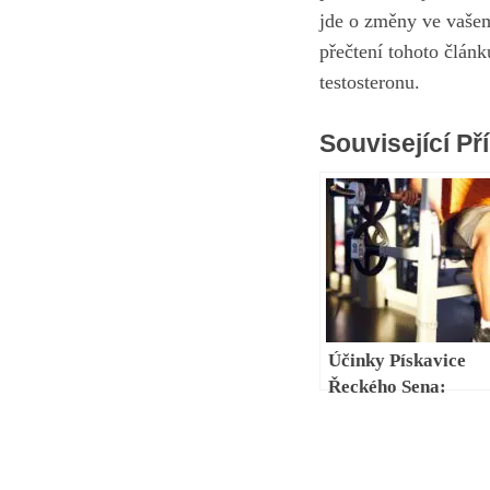
jde o změny ve vašem
přečtení tohoto člán
testosteronu
.
Související Př
Účinky Pískavice
Řeckého Sena:
Zázrak Pro Vaše
Zdraví?