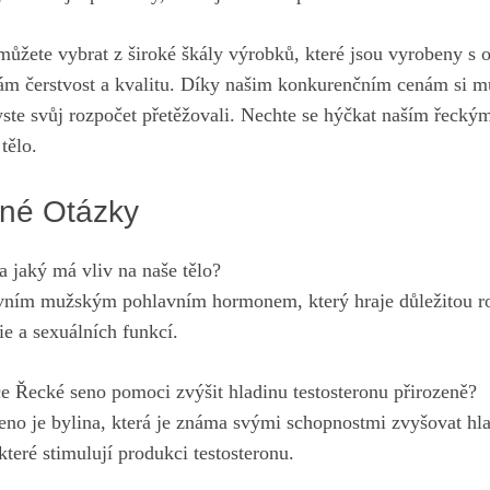
ůžete vybrat z široké škály výrobků, které jsou vyrobeny s 
vám čerstvost a kvalitu. Díky našim konkurenčním cenám si m
yste svůj rozpočet přetěžovali. Nechte se hýčkat naším řeckým
 tělo.
né Otázky
a jaký má vliv na naše tělo?
avním mužským pohlavním hormonem, který hraje důležitou ro
e a sexuálních funkcí.
e Řecké seno pomoci zvýšit hladinu testosteronu přirozeně?
eno je bylina, která je známa svými schopnostmi zvyšovat hla
které stimulují produkci testosteronu.