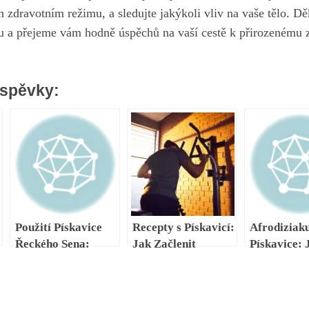
 zdravotním režimu, a sledujte jakýkoli vliv na vaše tělo. 
ku a přejeme vám hodně úspěchů na vaší cestě k
přirozenému 
íspěvky:
Použití Pískavice
Recepty s Pískavicí:
Afrodiziak
Řeckého Sena:
Jak Začlenit
Pískavice: 
Průvodce Pro
Superpotravinu do
Přirozeně Z
Začátečníky
Jídelníčku
Vaši Libido