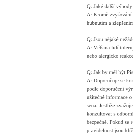
Q: Jaké další výhody
A: Kromě zvyšování h
hubnutím a zlepšením
Q: Jsou nějaké nežád
A: Většina lidí toler
nebo alergické reakce
Q: Jak by měl být Pí
A: Doporučuje se kon
podle doporučení výr
užitečné informace o
sena. Jestliže zvažuj
konzultovat s odborní
bezpečné. Pokud se ro
pravidelnost jsou kl