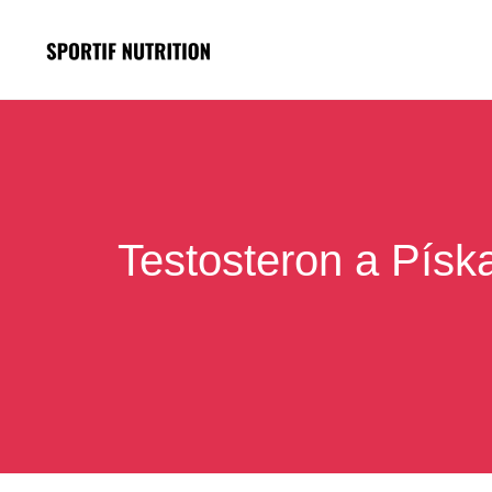
Přeskočit
na
obsah
Testosteron a Písk