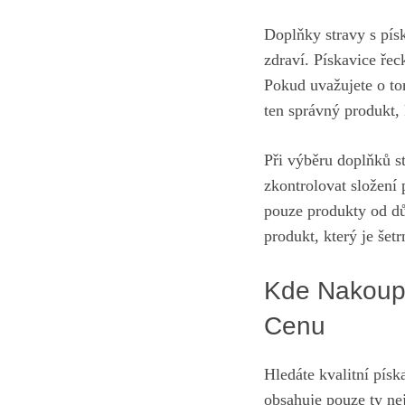
Doplňky stravy s pís
zdraví. Pískavice řec
Pokud uvažujete o tom
ten správný produkt,
Při výběru doplňků st
zkontrolovat složení 
pouze produkty od dů
produkt, který je šet
Kde Nakoupi
Cenu
Hledáte kvalitní pís
obsahuje pouze ty nej