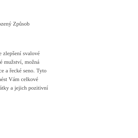
rozený Způsob
e zlepšení svalové
své mužství, možná
ce a řecké seno. Tyto
inést Vám celkové
tky a jejich pozitivní