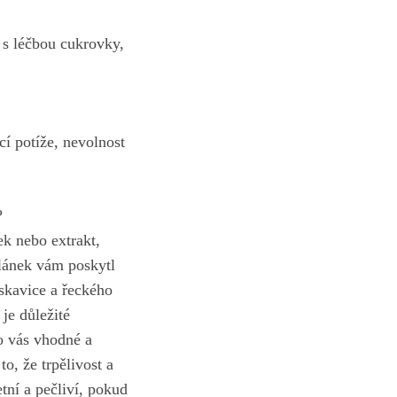
 s léčbou cukrovky,
cí potíže, nevolnost
?
k nebo extrakt,
lánek vám poskytl
skavice a řeckého
je důležité
ro vás vhodné a
o, že trpělivost a
tní a pečliví, pokud