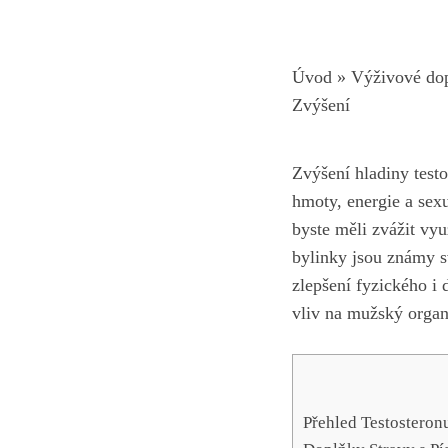
Úvod
»
Výživové do
Zvýšení
Zvýšení hladiny test
hmoty, energie a sex
byste měli zvážit vyu
bylinky jsou známy s
zlepšení fyzického i 
vliv na mužský orga
Přehled Testosteron