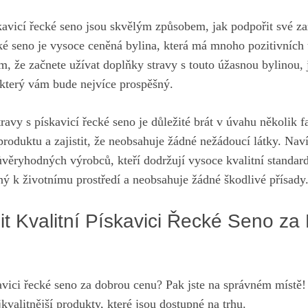
kavicí řecké seno jsou skvělým způsobem, jak podpořit své za
ké seno je vysoce ceněná bylina, která má mnoho pozitivních 
, že začnete užívat doplňky stravy s touto úžasnou bylinou, j
 který vám bude nejvíce prospěšný.
ravy s pískavicí řecké seno je důležité brát v úvahu několik fa
produktu a zajistit, že neobsahuje žádné nežádoucí látky. Naví
věryhodných výrobců, kteří dodržují vysoce kvalitní standard
rný k životnímu prostředí a neobsahuje žádné škodlivé přísady
t Kvalitní Pískavici Řecké Seno za
kavici řecké seno za dobrou cenu? Pak jste na správném místě
kvalitnější produkty, které jsou dostupné na trhu.