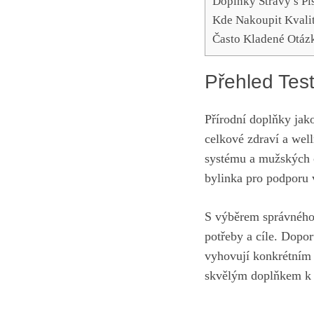
Doplňky Stravy s Pí
Kde Nakoupit Kvali
Často Kladené Otáz
Přehled Tes
Přírodní doplňky jak
celkové zdraví a wel
systému a mužských c
bylinka pro podporu v
S výběrem správného 
potřeby a cíle. Dopor
vyhovují konkrétním 
skvělým doplňkem k c