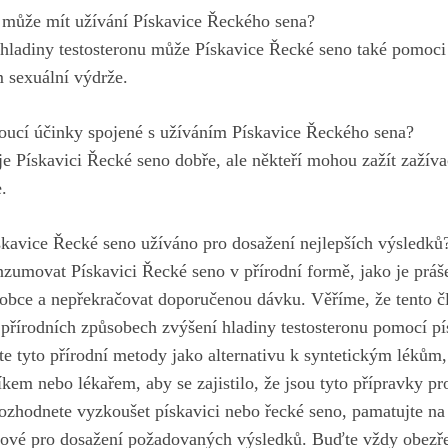
 může mít užívání Pískavice Řeckého sena?
ladiny testosteronu může Pískavice Řecké seno také pomoci
 sexuální výdrže.
oucí účinky spojené s užíváním Pískavice Řeckého sena?
uje Pískavici Řecké seno dobře, ale někteří mohou zažít zažíva
.
skavice Řecké seno užíváno pro dosažení nejlepších výsledků
zumovat Pískavici Řecké seno v přírodní formě, jako je práše
obce a nepřekračovat doporučenou dávku. Věříme, že tento č
 přírodních způsobech zvýšení hladiny testosteronu pomocí pí
ete tyto přírodní metody jako alternativu k syntetickým lékům, 
kem nebo lékařem, aby se zajistilo, že jsou tyto přípravky p
zhodnete vyzkoušet pískavici nebo řecké seno, pamatujte na t
íčové pro dosažení požadovaných výsledků. Buďte vždy obezře