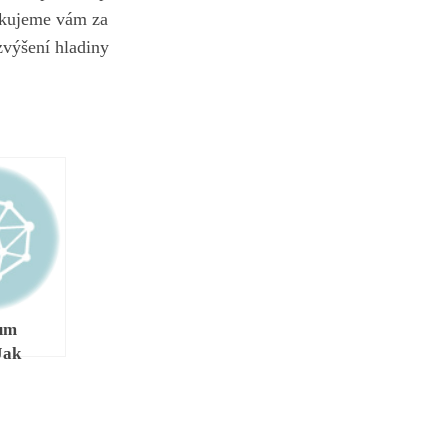
Děkujeme vám za
zvýšení hladiny
um
Jak
výšit