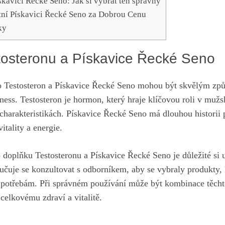
skavici Řecké Seno: Jak si vybrat ten správný
tní Pískavici Řecké Seno za Dobrou Cenu
ky
tosteronu a Pískavice Řecké Seno
o Testosteron a Pískavice Řecké Seno mohou být skvělým způ
lness. Testosteron je hormon,
který hraje klíčovou roli
v mužs
harakteristikách. Pískavice Řecké Seno má dlouhou historii p
itality a energie.
doplňku Testosteronu a Pískavice Řecké Seno je důležité si 
učuje se konzultovat s odborníkem, aby se vybraly produkty, 
potřebám. Při správném používání může být kombinace těchto
elkovému zdraví a vitalitě.