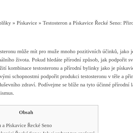
plňky
»
Pískavice
»
Testosteron a Pískavice Řecké Seno: Při
osteronu může mít pro muže mnoho pozitivních účinků, jako j
uálního života. Pokud hledáte přírodní způsob, jak podpořit 
žití kombinace testosteronu a přírodní bylinky jako je pískavi
vými schopnostmi podpořit produkci testosteronu v těle a př
duševního zdraví. Podívejme se blíže na tyto účinné přírodní lá
nismus.
Obsah
u a Pískavice Řecké Seno