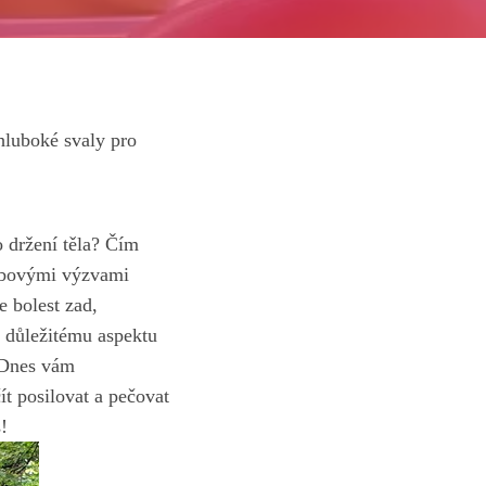
 hluboké svaly pro
 držení‍ těla? Čím
hybovými výzvami
 bolest⁣ zad,
 důležitému aspektu
. Dnes vám
ít posilovat a pečovat
!