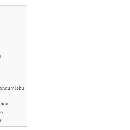
lí
nohou v lehu
ohou
ky
y