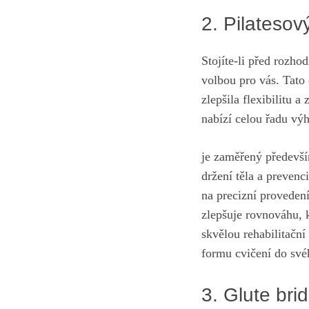
2. Pilatesov
Stojíte-li před rozhod
volbou pro vás. Tato 
zlepšila flexibilitu a 
nabízí celou řadu výh
je zaměřený především
⁣držení těla a prevenc
na precizní proveden
zlepšuje rovnováhu, k
skvělou rehabilitační
formu cvičení do svéh
3. Glute bri