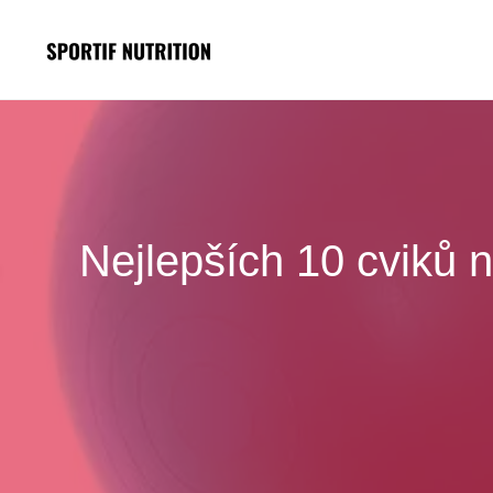
Přeskočit
na
obsah
Nejlepších 10 cviků n