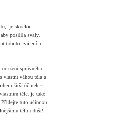
tu, ⁤ je skvělou
aby posílila svaly,
iant tohoto cvičení a
ro udržení správného
s vlastní​ váhou těla a
ohem širší účinek –
lastním těle. je také
 Přidejte tuto účinnou
nějšímu tělu i duši!