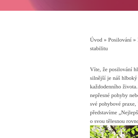
Úvod
»
Posilování
»
stabilitu
Víte, že posilování h
silnější je náš hlbo
každodenního života. 
nepřesné⁣ pohyby neb
své pohybové praxe, b
představíme „Nejlepší
o svou tělesnou rovno