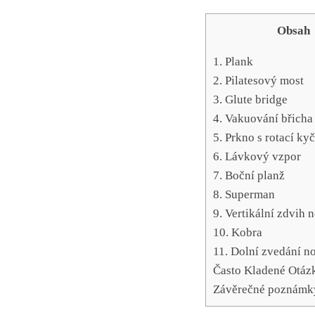
Obsah
1. Plank
2. Pilatesový most
3. Glute bridge
4. Vakuování břicha
5. Prkno s rotací kyč
6. Lávkový vzpor
7. Boční planž
8. Superman
9. Vertikální zdvih 
10. ​Kobra
11. Dolní zvedání n
Často Kladené Otáz
Závěrečné poznámk