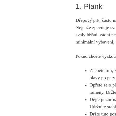
1. Plank
Dřepový prk, často na
Nejenže zpevňuje sval
svaly břišní, zadní n
minimální vybavení, c
Pokud​ chcete vyzkouš
Začněte tím, ž
hlavy po paty
Opřete se o p
rameny. Držte
Dejte pozor na
Udržujte stabi
Držte tuto poz