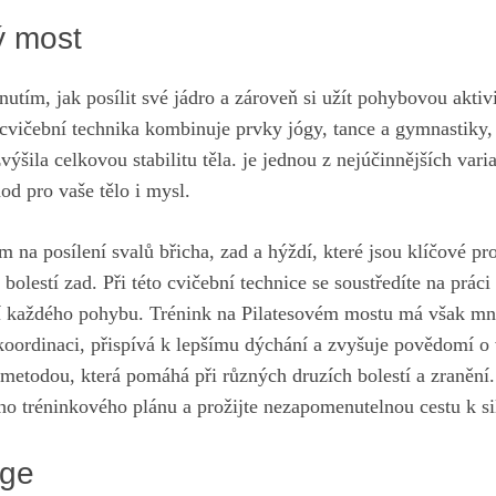
ý most
nutím, jak ⁣posílit své jádro a zároveň si užít pohybovou aktivi
cvičební technika kombinuje prvky jógy, tance a gymnastiky, 
zvýšila celkovou‍ stabilitu těla. je ⁣jednou‍ z nejúčinnějších var
od pro vaše tělo i mysl.
 na posílení ⁤svalů břicha, zad a hýždí, které jsou klíčové p
i bolestí zad. Při této cvičební technice se soustředíte na práci 
í každého pohybu. Trénink ​na Pilatesovém mostu má však mn
oordinaci, přispívá k lepšímu dýchání a zvyšuje povědomí o v
 metodou, která pomáhá při různých druzích bolestí a zranění.
o tréninkového plánu ⁤a prožijte ⁢nezapomenutelnou cestu k sil
dge