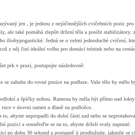
zývaný jen , je jednou z nejúčinnějších cvičebních pozic pro p
y, ale také pomáhá zlepšit držení‌ těla a posílit stabilizátory.
ebo iliohypogastické. Jedná se o velmi jednoduché cvičení, kt
ož z něj činí ideální volbu pro domácí trénink nebo na cestá
et prk v praxi, postupujte následovně:
e se zahalte do rovné pozice na podlaze. Vaše tělo by mělo být
.
ředloktí a špičky ⁢nohou. Ramena by měla být přímo nad lokty
 ruce v úrovni ‍ramen a dlaně na podložce.
 to, abyste nepropadli do dolní části zad nebo se neprotahoval
lní ⁣pozici a soustřeďte se na to, abyste drželi svaly napnuté.
ici po dobu 30 ‌sekund a postupně ji prodlužujte, jakmile se ‍cí