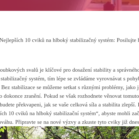
Nejlepších 10 cviků na hlboký stabilizačný systém: Posilujte
loubkových svalů je klíčové pro dosažení stability⁤ a správného
ký stabilizačný systém, tím lépe se zvládáme vyrovnávat s po
Bez stabilizace se můžeme setkat s různými problémy, jako je
o dokonce zranění. Pokud⁤ se však rozhodnete věnovat tomuto
udete překvapeni, jak se vaše celková síla a stabilita zlepší
ch‍ 10⁣ cviků na hlboký stabilizační⁢ systém“, abyste mohli zač
váhu. Připravte se na nové výzvy a zkuste tyto cviky již dnes