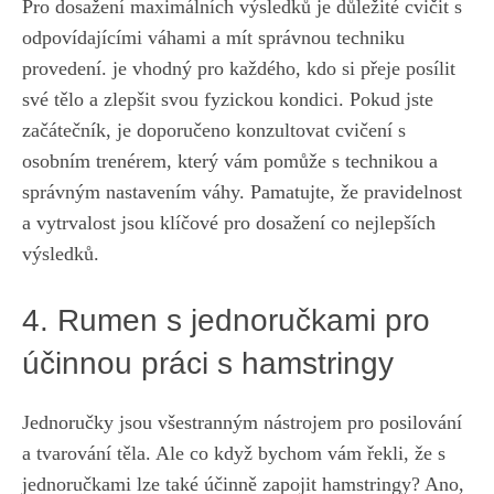
Pro dosažení maximálních výsledků je důležité cvičit s
odpovídajícími váhami a mít správnou techniku
provedení. je vhodný pro každého, kdo si přeje posílit
své tělo a zlepšit svou fyzickou kondici. Pokud jste
začátečník,‍ je doporučeno konzultovat cvičení s
osobním ⁣trenérem, který vám pomůže s technikou a
správným nastavením ‌váhy. Pamatujte, že⁣ pravidelnost
a vytrvalost‍ jsou klíčové pro ‌dosažení co nejlepších
výsledků.
4. Rumen s jednoručkami pro
účinnou práci s hamstringy
Jednoručky jsou všestranným nástrojem pro posilování
a ​tvarování těla. Ale⁣ co ‌když⁣ bychom vám řekli, že s
jednoručkami ​lze také účinně zapojit hamstringy? Ano,