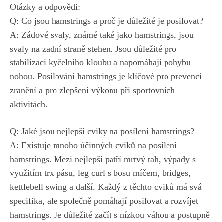
Otázky a odpovědi:
Q: Co jsou‌ hamstrings a
proč je důležité je posilovat
?
A: Zádové svaly, známé také jako hamstrings, jsou
svaly na zadní straně stehen. Jsou důležité pro
stabilizaci kyčelního kloubu a napomáhají pohybu
nohou.‌ Posilování hamstrings je klíčové pro prevenci
zranění a pro zlepšení výkonu při sportovních
aktivitách.
Q: Jaké jsou nejlepší cviky ⁣na posílení hamstrings?
A: Existuje ⁣mnoho účinných cviků na posílení
hamstrings. Mezi nejlepší patří mrtvý tah, výpady s
využitím trx pásu, leg curl ​s bosu ⁤míčem, ​bridges,
kettlebell swing a další.⁣ Každý z těchto cviků má svá ​
specifika, ale společně pomáhají posilovat a rozvíjet
hamstrings. Je důležité začít s nízkou váhou a ⁤postupně