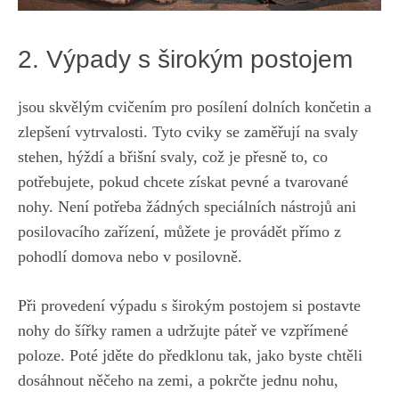
2. Výpady s širokým postojem
jsou​ skvělým cvičením​ pro posílení dolních končetin a
zlepšení vytrvalosti. Tyto cviky se zaměřují na svaly⁢
stehen, hýždí a břišní svaly, což je přesně to, co
potřebujete, pokud chcete získat‍ pevné a tvarované
nohy. Není potřeba žádných speciálních nástrojů ani
posilovacího zařízení, můžete je provádět přímo z
pohodlí domova​ nebo v posilovně.
Při provedení výpadu s ​širokým postojem si postavte
nohy do šířky ramen a udržujte‍ páteř ve vzpřímené
poloze. Poté jděte do předklonu⁢ tak, jako‌ byste chtěli
dosáhnout něčeho na ⁣zemi, a pokrčte ‌jednu nohu,