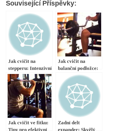
Související Příspěvky:
Jak cvičit na
Jak cvičit na
stepperu: Intenzivní
balanční podložce:
cvičení s použitím
Zlepšte stabilitu a
stepperu
koordinaci
Jak cvičit ve fitku:
Zadní delt
Tipy pro efektivní
expander: Skvělý