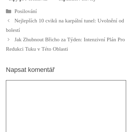
cvičení v posilovně
nástroj pro domácí
Rubriky
Posilování
cvičení
Nejlepších 10 cviků na karpální tunel: Uvolnění od
bolestí
Jak Zhubnout Břicho za Týden: Intenzivní Plán Pro
Redukci Tuku v Této Oblasti
Napsat komentář
Komentář