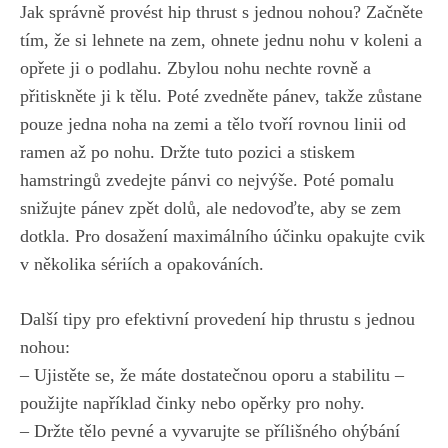
Jak správně provést hip thrust s jednou nohou? Začněte
tím, že si lehnete na zem, ohnete jednu nohu v koleni ‍a
opřete ji o podlahu. Zbylou nohu​ nechte rovně a
‌přitiskněte ji k tělu. Poté zvedněte pánev, takže zůstane
pouze jedna noha na zemi a tělo ⁢tvoří rovnou linii od
ramen až po nohu. Držte tuto pozici a⁣ stiskem⁣
hamstringů zvedejte pánvi co nejvýše.‍ Poté pomalu
snižujte pánev zpět⁢ dolů, ale nedovoďte, aby‍ se zem
dotkla. Pro dosažení maximálního účinku opakujte cvik
v několika sériích a opakováních.
Další ⁤tipy pro efektivní provedení hip thrustu s jednou ​
nohou: ​
– Ujistěte se, že máte dostatečnou oporu a stabilitu –
použijte například činky nebo opěrky pro nohy.
– Držte tělo pevné a vyvarujte se přílišného ​ohýbání⁣