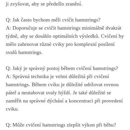
ji zvyšovat, aby se ⁣předešlo zranění.
Q: Jak často bychom měli cvičit hamstrings?
A: Doporučuje se cvičit hamstrings minimálně dvakrát
týdně, aby se‍ dosáhlo optimálních výsledků. Cvičení by
mělo zahrnovat různé cviky pro komplexní posílení
⁤svalů hamstrings.
Q: Jaký je správný postoj během cvičení hamstrings?
A: Správná technika je velmi důležitá při cvičení
hamstrings.⁤ Během cviku je důležité⁣ udržovat rovnou
páteř a neutahovat ‌svaly hýždí. Je také důležité se
zaměřit na správné dýchání a koncentraci při provedení
cviku.
Q: Může cvičení hamstrings zlepšit výkon⁣ při běhu?