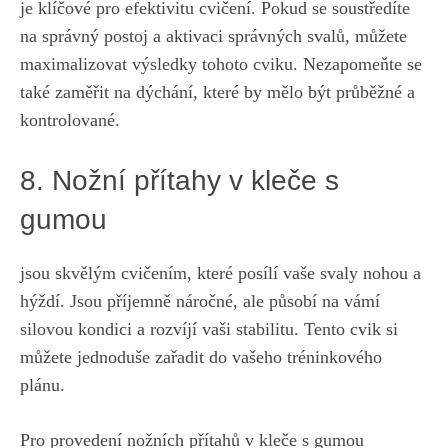
je klíčové pro efektivitu‍ cvičení. Pokud se soustředíte
na správný postoj a aktivaci správných svalů, ​můžete
maximalizovat výsledky tohoto cviku. Nezapomeňte se
také zaměřit na dýchání, které by mělo být průběžné ⁣a
kontrolované.
8. Nožní přítahy v kleče s
gumou
jsou skvělým cvičením, které posílí vaše‌ svaly nohou a​
hýždí. Jsou příjemně náročné, ⁤ale působí na vámí
silovou​ kondici a rozvíjí vaši stabilitu. Tento cvik‍ si
můžete jednoduše zařadit ⁣do vašeho tréninkového
plánu.
Pro provedení ‌nožních přítahů v kleče s gumou