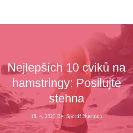
Nejlepších 10 cviků na
hamstringy: Posilujte
stehna
18. 4. 2025
By: Sportif Nutrition