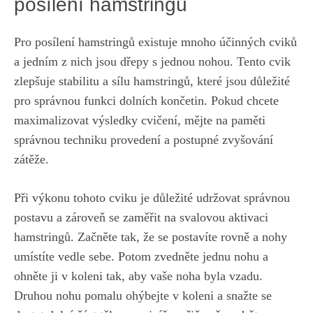
posílení hamstringů
Pro‌ posílení hamstringů​ existuje mnoho účinných cviků
a ​jedním z ‍nich jsou dřepy s jednou​ nohou. ⁢Tento cvik
zlepšuje stabilitu a sílu hamstringů, které jsou důležité
pro správnou funkci dolních⁢ končetin.⁢ Pokud ‌chcete
maximalizovat výsledky cvičení, mějte na paměti
správnou techniku provedení a⁢ postupné zvyšování
zátěže.
Při výkonu tohoto cviku je důležité udržovat správnou
postavu ⁣a zároveň se zaměřit na svalovou‌ aktivaci
hamstringů. Začněte tak, že se postavíte rovně a nohy
umístíte vedle sebe. Potom zvedněte​ jednu‌ nohu a
‌ohněte ji v koleni tak, aby vaše noha byla vzadu.
⁣Druhou nohu pomalu ohýbejte v koleni⁤ a snažte se