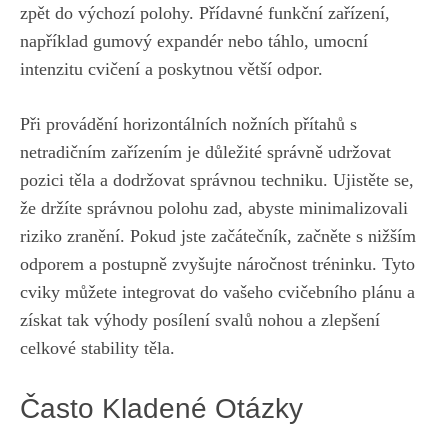
zpět do výchozí polohy. Přídavné funkční zařízení,
například gumový ⁢expandér nebo táhlo, umocní
intenzitu cvičení a poskytnou větší odpor.
Při provádění horizontálních nožních přítahů s
netradičním zařízením je ‍důležité ‌správně udržovat
pozici ​těla a dodržovat správnou techniku. Ujistěte se,
že držíte správnou polohu zad, abyste minimalizovali
riziko zranění. Pokud⁣ jste začátečník, začněte‌ s nižším
odporem a postupně ‍zvyšujte náročnost tréninku. Tyto
cviky můžete⁤ integrovat do vašeho⁣ cvičebního plánu a
získat ⁢tak výhody posílení svalů nohou a zlepšení
celkové stability těla.
Často Kladené Otázky