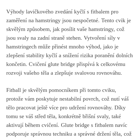
Výhody lavičkového zvedání kyčlí s fitbalem pro
zaměření⁣ na hamstringy jsou ‍nespočetné. Tento cvik je
skvělým způsobem, jak posílit vaše⁤ hamstringy, což
jsou svaly na zadní straně stehen. Vytvoření síly v
hamstringech může přinést mnoho výhod, jako je
zlepšení stability⁣ kyčlí a⁣ snížení rizika poranění dolních
končetin. Cvičení glute bridge přispívá k celkovému
rozvoji vašeho těla a​ zlepšuje svalovou‍ rovnováhu.
Fitball ‌je skvělým pomocníkem při tomto cviku,
protože vám poskytuje nestabilní povrch, což nutí váš
tělo pracovat ještě více pro udržení rovnováhy. Díky
tomu se váš střed těla, konkrétně břišní svaly, také
aktivují ‌během cvičení. Glute bridge s fitbalem navíc
podporuje správnou techniku a správné držení těla, ‍což