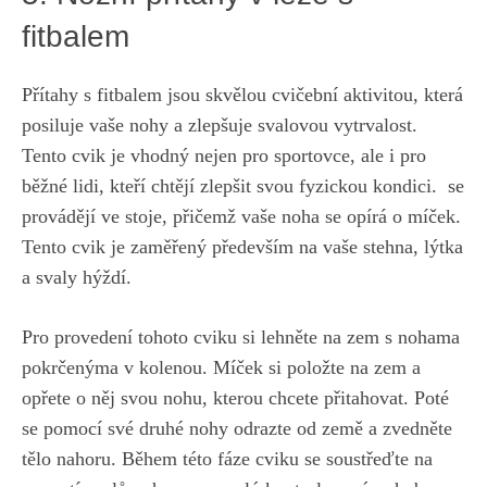
fitbalem
Přítahy s fitbalem jsou skvělou ⁤cvičební aktivitou, která
posiluje vaše ​nohy a zlepšuje svalovou vytrvalost.
Tento cvik je vhodný‌ nejen pro sportovce, ale i pro
běžné lidi, kteří chtějí zlepšit svou fyzickou ‌kondici. ⁢ se
​provádějí ve‍ stoje, přičemž vaše noha se opírá o míček.
Tento⁤ cvik je zaměřený především na vaše stehna,​ lýtka
a svaly hýždí.
Pro provedení tohoto cviku si lehněte na zem s nohama
pokrčenýma v kolenou. Míček si položte na zem a
opřete o něj svou nohu, kterou⁤ chcete přitahovat. Poté
se ⁤pomocí ⁤své druhé⁣ nohy odrazte od země a zvedněte
tělo nahoru. Během této fáze cviku se soustřeďte na