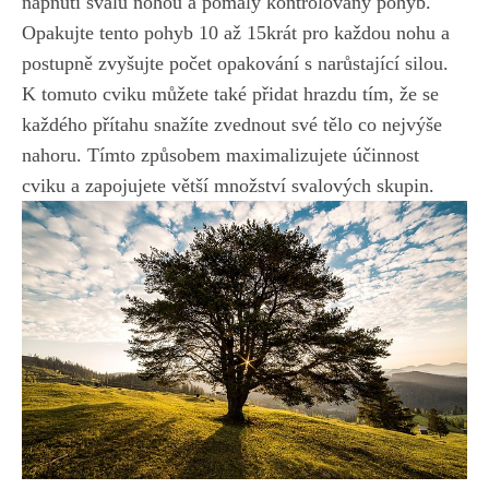
napnutí svalů ​nohou ‍a pomalý kontrolovaný pohyb.
Opakujte tento ‌pohyb 10 až‌ 15krát pro každou‍ nohu a
postupně zvyšujte počet opakování s narůstající silou.
K‍ tomuto cviku můžete také přidat hrazdu tím,​ že se
každého přítahu snažíte​ zvednout ‍své tělo co ​nejvýše‌
nahoru. Tímto způsobem ⁢maximalizujete účinnost
cviku a zapojujete větší množství svalových ‌skupin.