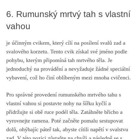
6. Rumunský mrtvý tah s vlastní⁤
vahou
‌je účinným cvikem, ‍který cílí na posílení svalů zad a
svalového korzetu. Tento cvik ‍získal své jméno podle
pohybu, kterým připomíná tah mrtvého těla. Je
jednoduchý na provádění ⁤a nevyžaduje žádné speciální
vybavení, což ho činí oblíbeným‍ mezi mnoha cvičenci.
Pro správné provedení ‍rumunského mrtvého‌ tahu s
vlastní vahou si postavte nohy na šířku kyčlí a
přidržujte⁤ si obě ruce podél těla. Zatáhněte břicho a
vyrovnejte ramena. Poté začněte pomalu sestupovat
dolů, ohýbajíc páteř tak, abyste ‌cítili napětí v svalstvu
zad. V
této pozici zůstaňte na chvíli
a ⁣následně se s