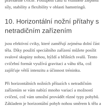
‌pravidelně cvičte.⁣ Postupem času si všimnete zlepšení
‍síly, stability a flexibility v oblasti hamstringů.
10. Horizontální nožní přítahy s
netradičním zařízením
jsou efektivní cviky, které zaměřují zejména dolní část
těla. Díky použití speciálního‌ zařízení můžete posílit
svalové skupiny nohou, hýždí ‌a břišních svalů. Tento
cvičební formát využívá gravitaci‌ a váhu těla, což
‍zajišťuje větší intenzitu ⁣a účinnost tréninku.
Při horizontálních nožních přítazích s ​netradičním
zařízením se vám nabízí mnoho variací a možností
cvičení,‍ což vám umožní provádět různé typy⁣ pohybů.
‍Základem⁤ je horizontální‍ pohyb nohou směrem k tělu a