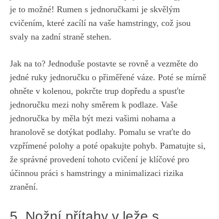
‌je to možné!‌ Rumen s jednoručkami je skvělým
cvičením, které⁢ zacílí na vaše hamstringy, což jsou
svaly na zadní ⁣straně stehen.
Jak na to? Jednoduše postavte se rovně⁣ a vezměte do​
jedné ruky⁤ jednoručku o přiměřené váze. Poté se mírně
ohněte v kolenou, pokrčte ⁣trup dopředu a⁢ spusťte
jednoručku ​mezi nohy směrem⁢ k podlaze. ⁤Vaše
jednoručka by měla být mezi‌ vašimi nohama ‍a
hranolově se dotýkat podlahy. Pomalu se vraťte do
vzpřímené polohy a poté‍ opakujte pohyb. Pamatujte si,‌
že ⁣správné provedení tohoto cvičení je klíčové pro
účinnou práci s hamstringy a minimalizaci rizika
zranění.
5. Nožní přítahy v leže s