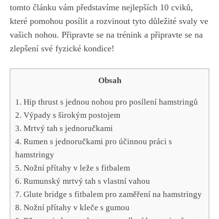
tomto článku vám představíme nejlepších 10 cviků,
které pomohou posílit a rozvinout tyto důležité svaly ve​
vašich nohou. Připravte se na trénink a​ připravte se na
zlepšení své fyzické kondice!
Obsah
1. Hip ⁢thrust s jednou⁤ nohou pro posílení hamstringů
2. Výpady s širokým postojem
3. Mrtvý tah s jednoručkami
4. Rumen s jednoručkami pro účinnou práci s
hamstringy
5. Nožní přítahy v leže s fitbalem
6. Rumunský mrtvý tah s vlastní⁤ vahou
7. Glute bridge ⁤s fitbalem pro zaměření na hamstringy
8. Nožní přítahy v kleče s gumou