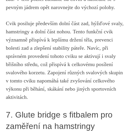
pevným jádrem opět narovnejte do výchozí polohy.
Cvik posiluje především dolní část zad, hýžďové svaly,
hamstringy‍ a dolní část nohou. Tento funkční cvik
významně přispívá k lepšímu držení ⁤těla, prevenci
bolesti zad a zlepšení stability páteře. Navíc, při
správném ⁤provedení tohoto cviku se aktivují i‍ svaly
břišního⁤ středu, což přispívá k celkovému posílení ​
svalového korzetu. Zapojení různých svalových skupin
v tomto cviku napomáhá‌ také zvyšování celkového
výkonu při běhání,⁤ skákání nebo‌ jiných sportovních
aktivitách.
7. Glute bridge ⁤s fitbalem pro
zaměření na hamstringy