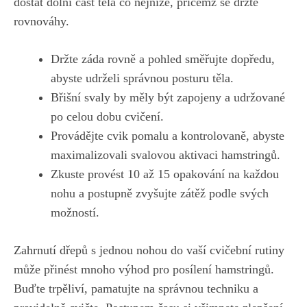
dostat dolní část těla co nejníže, přičemž se držte
rovnováhy.
Držte záda rovně a pohled směřujte dopředu,
abyste udrželi správnou posturu těla.
Břišní svaly by měly být zapojeny a udržované
⁣po celou dobu cvičení.
Provádějte cvik pomalu a kontrolovaně, abyste
maximalizovali svalovou aktivaci hamstringů.
Zkuste provést 10 až 15 opakování na každou
nohu a postupně zvyšujte zátěž podle svých
možností.
Zahrnutí dřepů s jednou nohou do vaší ​cvičební rutiny
může přinést mnoho výhod pro posílení hamstringů.
Buďte trpěliví, pamatujte na správnou techniku a