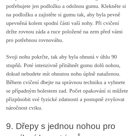
potřebujete jen podložku a ⁣odolnou gumu. ‌Klekněte si
na podložku a zajistěte si gumu tak, aby byla pevně
upevněná kolem spodní části‌ vaší nohy. Při cvičení
držte rovnou záda a ruce položené na zem před‌ vámi
pro potřebnou rovnováhu.
Svoji nohu pokrčte, tak aby byla ohnutá v úhlu 90
stupňů. Poté intenzivně přitáhnět gumu dolů nohou,
dokud nebudete⁢ mít ohnutou nohu úplně nataženou.
Během cvičení dbejte na správnou techniku a vyhnete
se případným bolestem zad. ⁤Počet opakování si ​můžete
přizpůsobit své fyzické zdatnosti a postupně zvyšovat
náročnost cviku.
9. Dřepy s jednou nohou pro