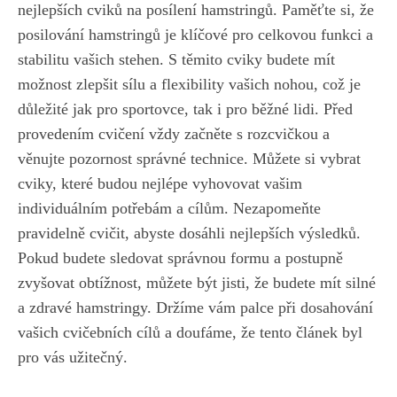
nejlepších ⁤cviků na posílení hamstringů. Paměťte si, že
posilování hamstringů je klíčové pro celkovou funkci ​a
stabilitu vašich stehen. S těmito cviky budete mít
možnost zlepšit sílu a flexibility vašich nohou, což ‍je
důležité jak pro sportovce, tak i pro běžné lidi. Před⁤
provedením cvičení vždy začněte s rozcvičkou a
věnujte pozornost správné technice. Můžete si vybrat
cviky, které budou nejlépe vyhovovat ​vašim
individuálním ‍potřebám a cílům. Nezapomeňte
pravidelně cvičit, abyste dosáhli nejlepších výsledků.
Pokud budete ⁣sledovat správnou formu a postupně
zvyšovat obtížnost, můžete ‍být jisti,‌ že budete mít silné
a zdravé ‌hamstringy. Držíme⁤ vám palce při ⁤dosahování
vašich cvičebních cílů a doufáme, že tento článek ‍byl
pro vás užitečný.