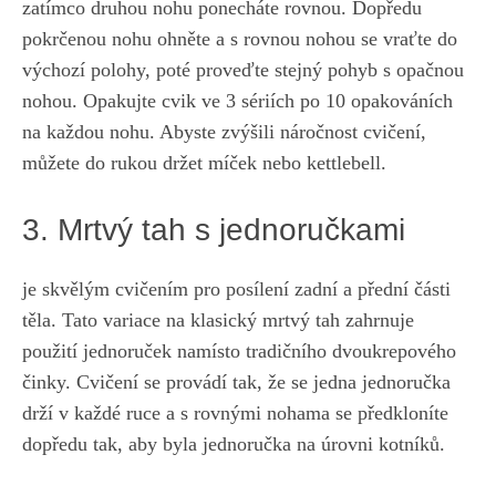
zatímco druhou ⁣nohu ‍ponecháte rovnou. Dopředu
pokrčenou nohu ohněte a s rovnou nohou se vraťte do
výchozí polohy, ‌poté proveďte stejný pohyb s opačnou
nohou. Opakujte cvik ⁤ve 3 sériích po 10 opakováních
⁣na každou nohu. Abyste zvýšili náročnost cvičení,
můžete do rukou držet míček nebo kettlebell.
3. Mrtvý tah s jednoručkami
je skvělým ⁤cvičením ⁢pro posílení zadní ‍a přední části
těla. Tato variace na klasický⁤ mrtvý⁢ tah zahrnuje
použití jednoruček ​namísto tradičního ⁢dvoukrepového
činky. Cvičení se provádí tak, že se jedna jednoručka
drží v každé‌ ruce a s rovnými nohama se předkloníte
dopředu tak, aby byla jednoručka na úrovni kotníků.