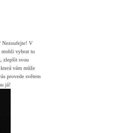
s? Nezoufejte! V
 mohli vybrat tu
, zlepšit svou
í, která vám může
 vás provede světem
u já!