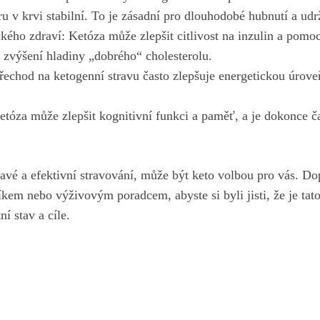
u v krvi stabilní. To je zásadní pro dlouhodobé hubnutí a udr
kého zdraví: Ketóza může zlepšit citlivost na inzulin a pomoc
a zvýšení hladiny „dobrého“ cholesterolu.
řechod na ketogenní stravu často zlepšuje energetickou úroveň
tóza může zlepšit kognitivní funkci a paměť, a je dokonce č
avé a efektivní stravování, může být keto volbou pro vás. Do
kem nebo výživovým poradcem, abyste si byli jisti, že je tat
í stav a cíle.