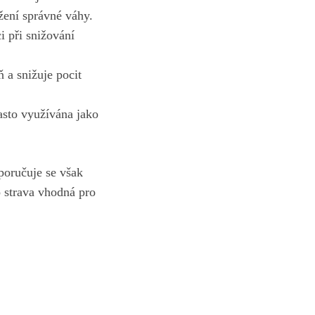
žení správné váhy.
i při snižování
 a snižuje pocit
asto využívána jako
poručuje se však
o strava vhodná pro