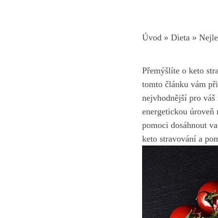
Úvod
»
Dieta
»
Nejle
Přemýšlíte o keto stra
tomto článku vám při
nejvhodnější pro váš ž
energetickou úroveň n
pomoci dosáhnout vaši
keto stravování a po