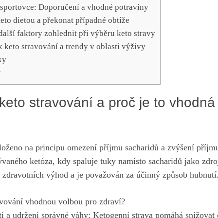
 sportovce: Doporučení a vhodné potraviny
keto dietou a překonat případné obtíže
další faktory zohlednit při výběru keto stravy
k keto stravování a trendy v oblasti výživy
ky
y
keto stravování a proč je to vhodná
aloženo na principu omezení příjmu sacharidů a zvýšení příjmu
ývaného ketóza, kdy spaluje tuky namísto sacharidů jako zdro
 zdravotních výhod a je považován za účinný způsob hubnutí
ravování vhodnou volbou pro zdraví?
tí a udržení správné váhy: Ketogenní strava pomáhá snižovat 