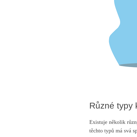
Různé typy k
Existuje několik různý
těchto typů má svá sp