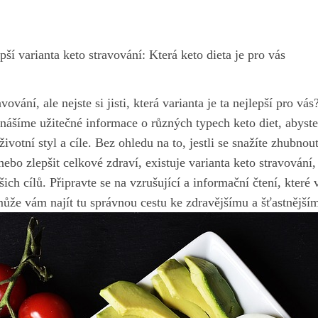
pší varianta keto stravování: Která keto dieta je pro vás
vování, ale nejste si jisti, která varianta je ta nejlepší pro vá
nášíme užitečné informace o různých typech keto diet, abyste
ivotní styl a cíle. Bez ohledu na to, jestli se snažíte zhubnout
ebo zlepšit celkové zdraví, existuje varianta keto stravován
ch cílů. Připravte se na vzrušující a informační čtení, které
může vám najít tu správnou cestu ke zdravějšímu a šťastnějším