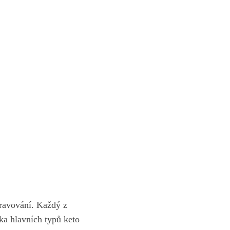
stravování. Každý z
ika hlavních typů keto