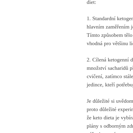
diet:
1. Standardní ketoge
hlavním zaměřením je
Tímto způsobem tělo 
vhodná pro většinu lid
2. Cílená ketogenní 
množství sacharidů př
cvičení, zatímco stál
jedince, kteří potřeb
Je důležité si uvědo
proto důležité experi
že keto dieta je vyb
plány s odborným zdr