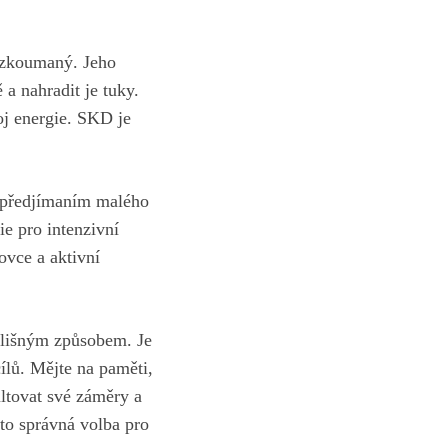
e zkoumaný. Jeho
a nahradit je tuky.
oj energie
. SKD je
s předjímaním malého
ie pro intenzivní
ovce a aktivní
odlišným způsobem. Je
cílů. Mějte na paměti,
ultovat své záměry a
to správná volba pro