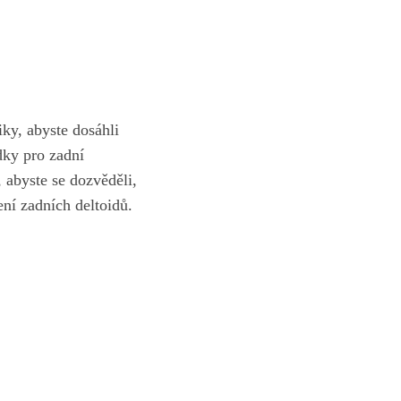
iky, abyste dosáhli
dky pro zadní
, abyste se dozvěděli,
ení zadních deltoidů.