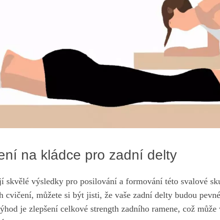
ní na kládce pro zadní delty
jí skvělé výsledky pro posilování a formování této svalové s
h cvičení, můžete si být jisti, že vaše zadní delty budou pevn
výhod je zlepšení celkové strength zadního ramene, což může 