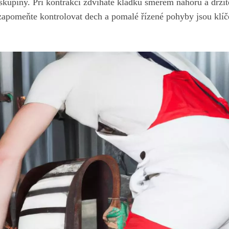
 skupiny. Při kontrakci zdviháte kládku směrem nahoru a držít
zapomeňte kontrolovat dech a pomalé řízené pohyby jsou klí