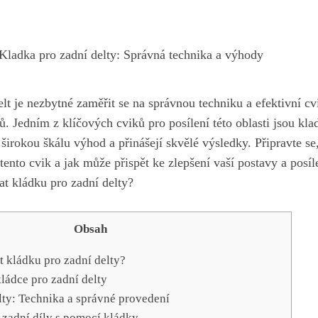
Kladka pro zadní delty: Správná technika a výhody
lt je nezbytné zaměřit se na správnou techniku a efektivní cv
 Jedním z klíčových cviků pro posílení této oblasti jsou kla
í širokou škálu výhod a přinášejí skvělé výsledky. Připravte se
tento cvik a jak může přispět ke zlepšení vaší postavy a posíl
Obsah
t kládku pro zadní delty?
ládce pro zadní delty
lty: Technika a správné provedení
t zadní díly s pomocí kládky