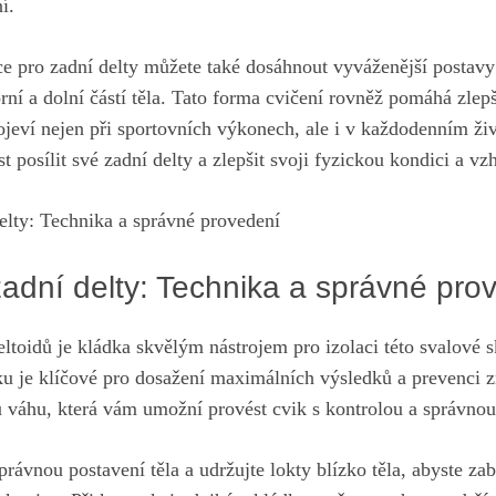
í.
ce pro zadní delty můžete také dosáhnout vyváženější postav
í a dolní částí těla. Tato forma cvičení rovněž pomáhá zlepšit
ojeví nejen při sportovních výkonech, ale i v každodenním živ
st posílit své zadní delty a zlepšit svoji fyzickou kondici a vz
zadní delty: Technika a správné pro
eltoidů je kládka skvělým nástrojem pro izolaci této svalové 
ku je klíčové pro dosažení maximálních výsledků a prevenci z
u váhu,
která vám umožní provést cvik
s kontrolou a správno
správnou postavení těla a udržujte lokty blízko těla, abyste za