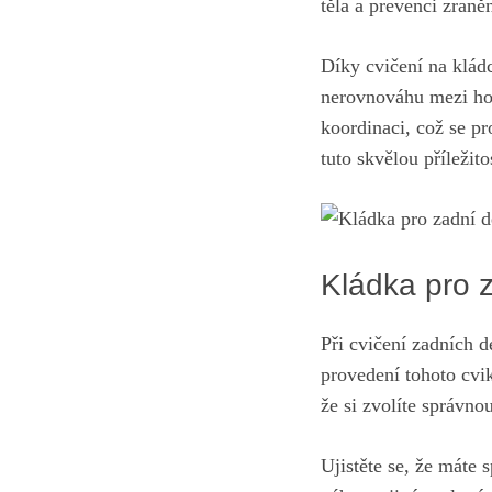
těla a prevenci zraněn
Díky cvičení na klád
nerovnováhu mezi horn
koordinaci, což se pr
tuto skvělou příležito
Kládka pro 
Při cvičení zadních d
provedení tohoto cvi
že si zvolíte správno
Ujistěte se, že máte 