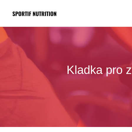
Přeskočit
na
obsah
Kladka pro z