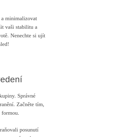
y a minimalizovat
 vaši stabilitu a
otě. Nenechte si ujít
hled!
vedení
skupiny. Správné
ranění. Začněte tím,
u formou.
braňovali posunutí