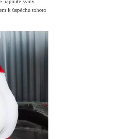
e napnuté svaly
čem k úspěchu tohoto