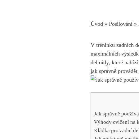
Úvod
»
Posilování
»
V tréninku zadních de
maximálních výsledků.
deltoidy, které nabíz
jak správně provádět 
Jak správně používa
Výhody cvičení na k
Kládka pro zadní de
Jak efektivně posíli