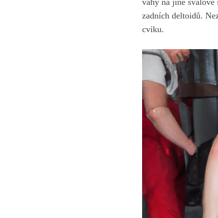
váhy na jiné svalové
zadních deltoidů. Ne
cviku.