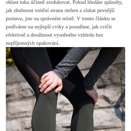
oblast‍ tuku účinně ‌zredukovat.⁣ Pokud hledáte způsoby,
‍jak‌ zhubnout ‌vnitřní stranu⁢ stehen a získat​ pevnější
postavu, jste ⁤na správném místě. V tomto článku se​
podíváme ‍na nejlepší cviky a poradíme, jak cvičit⁤
efektivně a ‌dosáhnout vysněného‌ vzhledu bez
nepříjemných opakování.