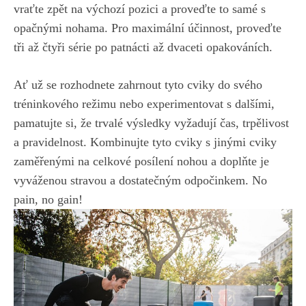
vraťte zpět na výchozí pozici a ⁤proveďte to samé⁤ s​
opačnými nohama.⁣ Pro maximální účinnost, ‌proveďte
tři až čtyři série ⁢po patnácti až⁣ dvaceti opakováních.
Ať už se rozhodnete zahrnout tyto ⁤cviky do‌ svého
tréninkového režimu ‌nebo experimentovat s⁣ dalšími,⁤
pamatujte si, že trvalé‍ výsledky vyžadují čas, trpělivost
a pravidelnost. Kombinujte tyto cviky‍ s jinými cviky
zaměřenými na celkové posílení nohou a ⁣doplňte je
vyváženou stravou⁤ a⁤ dostatečným odpočinkem. No
‌pain, ‍no⁣ gain!