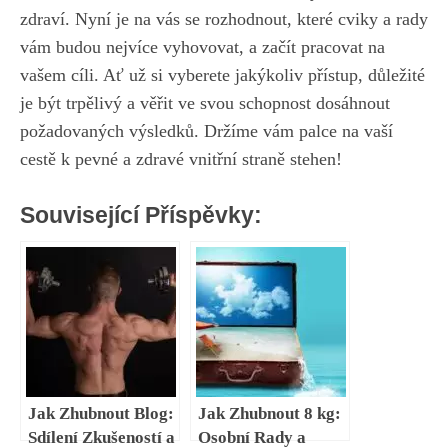
zdraví. Nyní je na vás se rozhodnout, které cviky‍ a‍ rady
vám budou ‍nejvíce vyhovovat,‍ a začít ‍pracovat‍ na
vašem cíli.⁤ Ať‍ už‍ si vyberete jakýkoliv přístup,‌ důležité
je⁢ být‌ trpělivý a ‌věřit ⁣ve svou ‍schopnost⁣ dosáhnout
požadovaných výsledků. Držíme vám palce na​ vaší
cestě‌ k pevné a ​zdravé vnitřní straně stehen!​
Související Příspěvky:
Jak Zhubnout Blog:
Jak Zhubnout 8 kg:
Sdílení Zkušeností a
Osobní Rady a