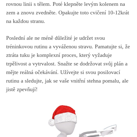
rovnou linii s⁤ tělem. Poté klepněte levým kolenem‍ na
zem a znovu zvedněte. Opakujte toto ​cvičení 10-12krát⁢
na každou ‍stranu.
Poslední‌ ale ne ‌méně⁣ důležité je ⁢udržet svou
tréninkovou rutinu a ‍vyváženou stravu.⁢ Pamatujte si, ‍že
ztráta tuku je komplexní proces, ​který vyžaduje
trpělivost a vytrvalost. Snažte‍ se dodržovat svůj⁢ plán‌ a
mějte⁤ reálná očekávání. Užívejte si ‍svou⁢ posilovací
rutinu​ a ⁢sledujte, jak se vaše vnitřní stehna pomalu, ale
jistě zpevňují!