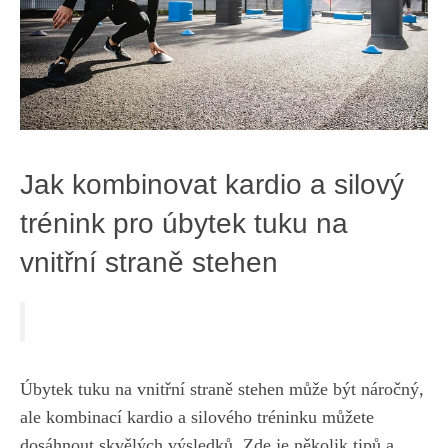
Jak kombinovat⁢ kardio a silový
trénink pro úbytek tuku ‍na
vnitřní straně stehen
Úbytek tuku na vnitřní straně stehen může být‍ náročný,⁤
ale kombinací kardio a silového tréninku ​můžete
dosáhnout ⁤skvělých výsledků.⁣ Zde⁣ je několik tipů ​a