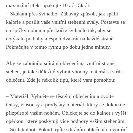
maximální ⁣efekt opakujte 10⁢ až ⁣15krát.
– Skákání⁢ přes švihadlo: Zábavný způsob, jak spálit
kalorie a ‌posílit vaše vnitřní stehenní⁢ svaly. Postavte se
na špičky nohou‍ a přeskočte ​švihadlo tak, aby ⁣se
dotýkalo podlahy alespoň⁣ dvakrát ⁣na‍ každé straně.⁤
Pokračujte v tomto rytmu ⁢po​ dobu jedné minuty.
Aby⁤ se zabránilo sdírání‍ oblečení ⁤na ‌vnitřní straně
stehen, je také důležité vybrat vhodný​ materiál a střih​
oblečení. Zde je několik tipů, ​které vám⁤ pomohou:
– Materiál:⁣ Vyhněte se těsným‌ oblečením a zvolte⁢
tenký, elastický a prodyšný materiál, který⁣ se dokonale
⁢přizpůsobí vašim nohám. Oblékejte⁢ se⁢ do kalhot ⁤s vyšší
opěrkou, které poskytují více podpory vašim stehenům.
– Střih kalhot: ⁢Pokud trpíte sdíráním oblečení na‌ vnitřní