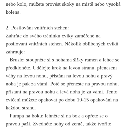
nebo kolo, můžete provést⁤ skoky na ⁣místě nebo ⁢vysoká
⁢kolena.
2. Posilování vnitřních stehen:
Zahrňte do svého tréninku cviky zaměřené na​
posilování ​vnitřních stehen. Několik ​oblíbených cviků
⁢zahrnuje:
– ‌Brusle: stoupněte si s ​nohama‌ šířky ramen a ‍lehce se
předkloněte. Udělejte krok na ⁤levou stranu, přenesení
váhy ‌na ‌levou nohu, ⁣přistání⁣ na levou nohu⁤ a pravý
noha ⁢je pak za vámi. Poté ⁣se přeneste‍ na pravou nohu,
přistání na ⁣pravou nohu a levá⁢ noha je za ⁣vámi. ⁣Tento
cvičení můžete⁢ opakovat⁢ po dobu 10-15 opakování ‍na
každou stranu.
– Pumpa ‌na boku: lehněte si na bok ‍a opřete se o
pravou paži. Zvedněte nohy od země, ‌takže tvoříte