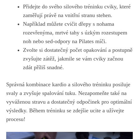
Přidejte​ do ⁣svého⁣ silového tréninku⁢ cviky,⁢ které
zaměřují právě na vnitřní⁢ stranu stehen.
Například můžete cvičit dřepy s nohama
rozevřenýma, mrtvé tahy ⁢s úzkým rozestupem
noh⁣ nebo ⁢sed-odpory na Pilates míči.
Zvolte si dostatečný počet opakování‍ a ⁤postupně
⁣zvyšujte zátěž, jakmile se vám cviky začnou
zdát příliš snadné.
Správná kombinace kardio a silového tréninku‌ posiluje
svaly a‍ zvyšuje spalování tuku. ⁤Nezapomeňte⁢ také na
vyváženou ⁢stravu a​ dostatečný odpočinek pro optimální
⁤výsledky. Během ​tréninku se ‍zdejšie ucite a užívejte
procesu!