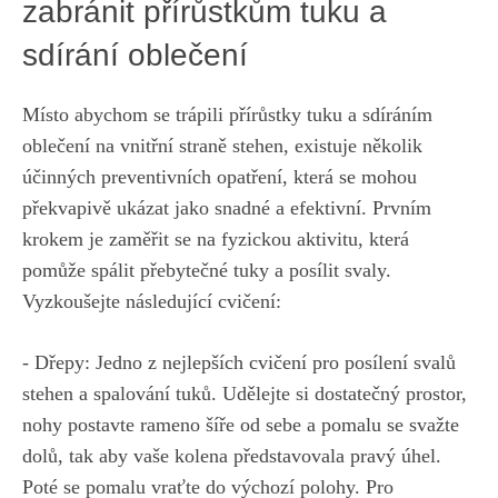
‌zabránit přírůstkům tuku a
sdírání oblečení
Místo‌ abychom se ​trápili přírůstky tuku a sdíráním
‌oblečení na vnitřní⁣ straně⁤ stehen, existuje‌ několik‍
účinných preventivních opatření, která se mohou
překvapivě ukázat jako ⁤snadné a ​efektivní. Prvním
krokem ‌je⁢ zaměřit se na fyzickou aktivitu, která
pomůže spálit‌ přebytečné tuky a posílit svaly.
Vyzkoušejte ‍následující cvičení:
-‌ Dřepy: Jedno ⁢z ​nejlepších⁣ cvičení pro​ posílení svalů
stehen a spalování tuků. Udělejte si ⁣dostatečný prostor,
nohy postavte rameno ​šíře od sebe⁣ a pomalu se svažte
dolů, tak aby ‌vaše ⁢kolena⁣ představovala pravý úhel.
Poté se pomalu‌ vraťte do ⁣výchozí polohy. Pro