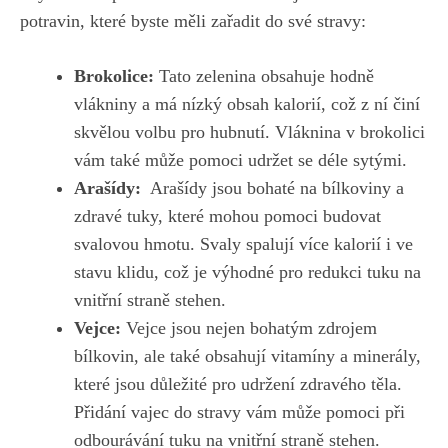
‌potravin, které byste‌ měli ⁢zařadit do​ své⁤ stravy:
Brokolice:
Tato zelenina obsahuje hodně​
vlákniny ⁤a má ​nízký obsah kalorií,⁣ což z ní činí
‌skvělou ​volbu ⁢pro hubnutí. ⁤Vláknina v brokolici
vám také může pomoci udržet se ​déle sytými.
Arašídy:
‍ Arašídy ‍jsou bohaté na ⁤bílkoviny a
zdravé tuky, které mohou pomoci budovat
svalovou ‌hmotu.⁤ Svaly spalují více kalorií i ve​
stavu klidu, což je výhodné pro redukci tuku na
vnitřní‌ straně ⁢stehen.
Vejce:
Vejce jsou ⁢nejen bohatým zdrojem‍
bílkovin, ale také obsahují ⁤vitamíny​ a⁣ minerály,‌
které jsou důležité pro udržení‍ zdravého těla.
Přidání vajec do stravy vám může pomoci​ při
⁢odbourávání ⁤tuku na vnitřní straně stehen.