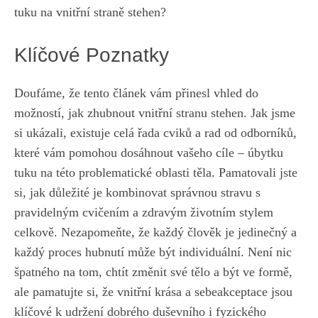
⁤tuku na vnitřní ‌straně stehen?
Klíčové Poznatky
Doufáme, že tento článek‌ vám přinesl vhled do
možností, jak zhubnout vnitřní stranu stehen. Jak jsme
si ukázali, existuje celá řada cviků a rad od ⁣odborníků,⁤
které ‍vám⁤ pomohou dosáhnout vašeho ⁣cíle – ‌úbytku
tuku na této problematické oblasti ‍těla. Pamatovali ‍jste
si, jak ⁣důležité je kombinovat​ správnou​ stravu s
‌pravidelným cvičením⁢ a zdravým ⁤životním‍ stylem
celkově. Nezapomeňte, že každý ⁤člověk je‍ jedinečný ‌a
každý proces hubnutí může‌ být individuální. Není nic
špatného na tom, ​chtít ⁣změnit ‍své tělo a být ⁤ve ​formě,
‍ale pamatujte⁣ si, ⁢že vnitřní krása a‍ sebeakceptace jsou
klíčové k‌ udržení dobrého duševního⁢ i fyzického