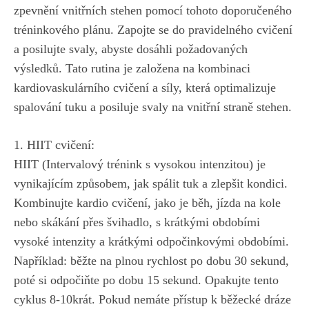
zpevnění vnitřních stehen pomocí tohoto⁤ doporučeného
tréninkového plánu. Zapojte se​ do pravidelného cvičení
a posilujte ⁣svaly, abyste​ dosáhli požadovaných
výsledků. Tato rutina je založena⁢ na kombinaci
kardiovaskulárního cvičení a⁣ síly, která optimalizuje
spalování tuku a posiluje svaly ‌na vnitřní straně stehen.
1. HIIT cvičení:
HIIT (Intervalový trénink s vysokou intenzitou)⁤ je
vynikajícím ​způsobem, ‍jak spálit tuk a zlepšit kondici.
Kombinujte kardio‌ cvičení, ‌jako ⁤je ‍běh, jízda ‍na kole
nebo skákání přes švihadlo, s krátkými obdobími
⁣vysoké intenzity a krátkými odpočinkovými obdobími.
Například: běžte na⁤ plnou ⁢rychlost po ⁤dobu ​30‍ sekund,
poté si odpočiňte ‍po ⁤dobu 15 sekund.‍ Opakujte tento
cyklus 8-10krát. Pokud⁢ nemáte přístup k‍ běžecké ‌dráze