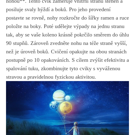
nohou**. Tento cvik zaměřuje ‍vnitřní stranu stehen a
posiluje svaly ⁢hýždí a boků. Pro jeho provedení
postavte se rovně, nohy⁤ rozkročte do šířky ramen a ‌ruce
položte na boky. Poté udělejte výpady na jednu stranu
tak, aby⁤ se vaše koleno krásně pokrčilo směrem do úhlu
‌90⁤ stupňů. Zároveň zvedněte‌ nohu na téže straně vyšší,
než ‍je úroveň⁤ boků. ⁣Cvičení opakujte na obou‍ stranách
postupně ‌po⁤ 10 opakováních. ‌S cílem zvýšit efektivitu ⁤a
spalování tuku, zkombinujte tyto⁢ cviky s ​vyváženou
stravou a pravidelnou ‍fyzickou aktivitou.