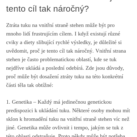
tento ​cíl tak náročný?
Ztráta ⁤tuku na vnitřní straně⁣ stehen může být pro
mnoho‍ lidí‍ frustrujícím‍ cílem. I když existují různé
cviky a diety slibující rychlé ⁢výsledky, je důležité si
uvědomit, proč je tento⁤ cíl tak náročný. Vnitřní strana
stehen je často‍ problematickou ‌oblastí, kde se tuk‌
nejdříve ukládá a poslední⁣ odebírá. Zde jsou důvody,
proč ⁤může být dosažení ztráty tuku‌ na této konkrétní
části těla tak obtížné:
1. Genetika – Každý⁤ má jedinečnou genetickou⁤
predispozici k‍ ukládání tuku. Některé osoby mohou mít
sklon‍ k hromadění ​tuku na vnitřní straně stehen víc než⁤
jiné. Genetika může ovlivnit i tempo, jakým se tuk z
této oblasti odstraňuje. ⁣Proto někdy může být‌ potřeba