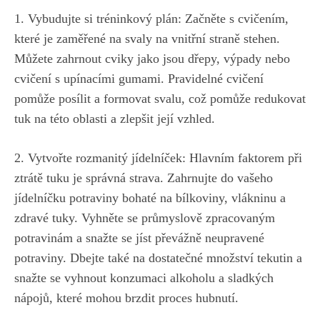
1. Vybudujte⁤ si ⁣tréninkový plán: ‍Začněte s cvičením,
které je zaměřené na​ svaly na vnitřní straně stehen.
Můžete zahrnout cviky jako jsou dřepy, výpady nebo
‌cvičení⁢ s upínacími gumami. Pravidelné⁢ cvičení
⁤pomůže ‍posílit a⁤ formovat svalu, což ‍pomůže redukovat
tuk na této oblasti ⁢a​ zlepšit⁣ její vzhled.
2. Vytvořte rozmanitý jídelníček: Hlavním faktorem při
ztrátě tuku je správná strava.‍ Zahrnujte do vašeho
jídelníčku ⁢potraviny ⁢bohaté na ⁤bílkoviny, ‌vlákninu a
zdravé ⁢tuky. Vyhněte se průmyslově zpracovaným
potravinám a ⁤snažte⁤ se jíst ‍převážně neupravené⁤
potraviny. ‍Dbejte také na dostatečné⁢ množství tekutin ⁣a
snažte‍ se vyhnout konzumaci alkoholu a sladkých
nápojů, které‌ mohou ​brzdit ‍proces‌ hubnutí.