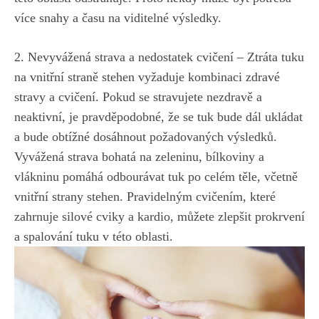
více snahy a času na ‌viditelné výsledky.
2. ⁣Nevyvážená strava a nedostatek‌ cvičení – Ztráta‌ tuku
na vnitřní ​straně stehen vyžaduje ‌kombinaci zdravé ​
stravy a cvičení. Pokud se stravujete nezdravě a‍
neaktivní, je pravděpodobné, že se ⁣tuk ‍bude dál ‌ukládat
a bude⁣ obtížné⁤ dosáhnout⁤ požadovaných výsledků.
Vyvážená strava ‍bohatá na zeleninu,​ bílkoviny a
vlákninu pomáhá odbourávat tuk po celém ​těle, včetně
vnitřní strany stehen. Pravidelným cvičením, které‍
zahrnuje ⁢silové cviky a ‍kardio, můžete zlepšit‍ prokrvení
a spalování tuku v​ této oblasti.