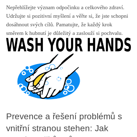
Nepřehlížejte význam ‌odpočinku a celkového ​zdraví.
Udržujte ⁢si pozitivní myšlení ⁣a věřte⁢ si, že jste ⁣schopni
dosáhnout svých cílů. ⁣Pamatujte, že každý krok
směrem k hubnutí je důležitý a zaslouží si pochvalu.
Prevence‍ a‌ řešení problémů s⁢
vnitřní stranou stehen: Jak