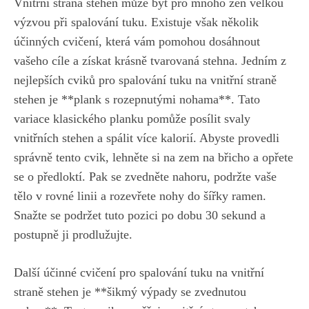
Vnitřní strana stehen může‌ být pro mnoho žen velkou
výzvou při spalování ⁢tuku. Existuje však několik
účinných cvičení,⁣
která vám ⁣pomohou dosáhnout
vašeho cíle
a získat ‍krásně ​tvarovaná stehna. Jedním ⁢z
nejlepších⁣ cviků pro spalování tuku na vnitřní straně
stehen je⁣ **plank s rozepnutými nohama**. ⁢Tato
variace klasického planku pomůže posílit⁢ svaly
vnitřních stehen a spálit⁤ více⁤ kalorií. Abyste provedli ​
správně tento cvik,‌
lehněte si na zem na břicho
‌a opřete
se o předloktí.⁢ Pak ‌se zvedněte nahoru, podržte vaše
tělo v rovné ⁤linii a​ rozevřete nohy ‍do šířky ramen.
Snažte se ‌podržet​ tuto⁣ pozici po dobu 30 sekund a
postupně ⁣ji prodlužujte.
Další účinné⁣ cvičení pro spalování tuku na vnitřní
straně stehen ⁢je **šikmý výpady se ​zvednutou