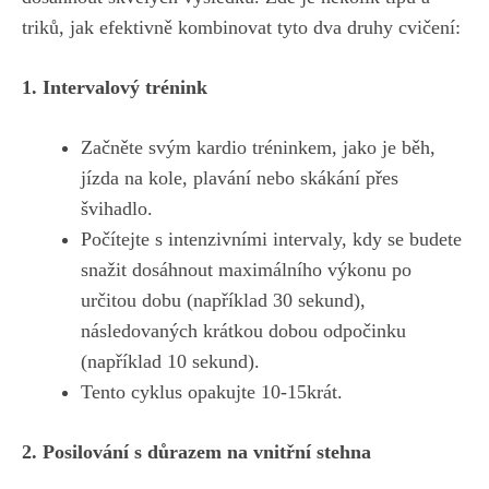
triků,⁤ jak​ efektivně kombinovat ​tyto dva druhy cvičení:
1. ⁢Intervalový trénink
Začněte svým kardio‌ tréninkem,​ jako ‌je​ běh,
jízda na kole, plavání nebo skákání⁢ přes
švihadlo.
Počítejte s intenzivními intervaly, kdy se budete
snažit dosáhnout maximálního výkonu po
‌určitou⁣ dobu (například⁣ 30⁣ sekund),‌
následovaných krátkou dobou odpočinku
(například 10 ‍sekund).
Tento cyklus opakujte 10-15krát.
2.‌ Posilování s důrazem‍ na ​vnitřní stehna