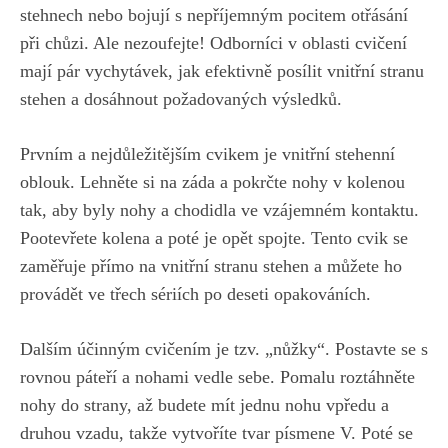
stehnech nebo⁣ bojují s ​nepříjemným pocitem otřásání
při chůzi. Ale‍ nezoufejte! Odborníci v ‌oblasti cvičení
mají ​pár vychytávek, ‍jak efektivně posílit vnitřní stranu
stehen a​ dosáhnout​ požadovaných výsledků.
Prvním a nejdůležitějším cvikem je vnitřní‌ stehenní
oblouk. Lehněte ⁣si⁤ na záda a pokrčte​ nohy v kolenou
tak, aby byly ‍nohy a chodidla ve vzájemném kontaktu.
Pootevřete kolena a poté je opět spojte. Tento cvik se
zaměřuje‍ přímo na vnitřní stranu​ stehen​ a můžete ho
provádět⁤ ve třech sériích‍ po‍ deseti opakováních.
Dalším účinným cvičením je tzv. „nůžky“. Postavte se s
rovnou páteří a nohami vedle​ sebe. ‍Pomalu roztáhněte
nohy do⁢ strany,⁣ až​ budete mít jednu nohu vpředu a
druhou​ vzadu, takže vytvoříte tvar​ písmene V. Poté se⁤