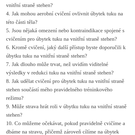
vnitřní ‍straně stehen?
4.‌ Jak mohou aerobní cvičení ovlivnit úbytek tuku na
této ​části těla?
5. Jsou nějaká ⁣omezení nebo kontraindikace spojené s
cvičením pro úbytek‌ tuku na ⁣vnitřní straně ‌stehen?
6. Kromě cvičení, jaký ⁤další přístup ‌byste doporučili k
úbytku tuku na⁢ vnitřní ⁤straně stehen?
7. Jak dlouho může ‍trvat, než uvidím​ viditelné
⁢výsledky v redukci tuku na vnitřní straně stehen?
8. ‌Jak ⁣udělat cvičení‌ pro úbytek tuku ⁤na vnitřní ⁤straně⁢
stehen součástí ‌mého ⁤pravidelného tréninkového⁤
režimu?
9. Může strava⁤ hrát roli v úbytku tuku na vnitřní straně
stehen?
10. Co můžeme očekávat, pokud pravidelně cvičíme a
⁢dbáme na⁣ stravu, přičemž zároveň ⁣cílíme ‌na úbytek