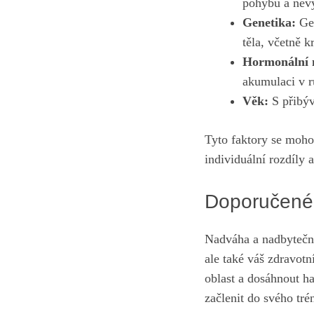
pohybu a nevy
Genetika:
Gen
těla, včetně k
Hormonální 
akumulaci v r
Věk:
S přibýv
Tyto faktory se moho
individuální rozdíly
Doporučené c
Nadváha a nadbytečný
ale také váš zdravotn
oblast a dosáhnout h
začlenit do svého tr