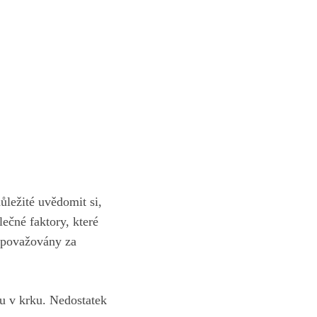
ůležité uvědomit si,
ečné faktory, které
u považovány za
ku v krku. Nedostatek