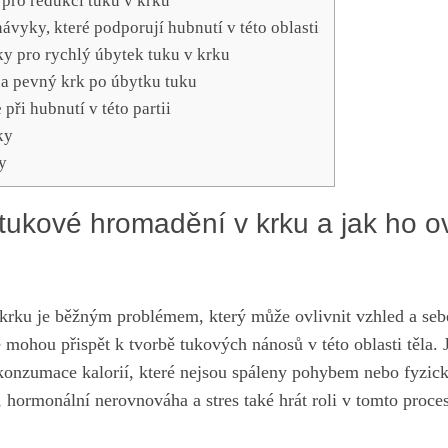
pro redukci tuku v krku
návyky, které podporují hubnutí v této oblasti
ky pro rychlý úbytek tuku v krku
 a pevný krk po úbytku tuku
při hubnutí v této partii
ky
y
tukové hromadění v krku a jak ho ovl
rku je běžným problémem, který může ovlivnit vzhled a seb
é mohou přispět k tvorbě tukových nánosů v této oblasti těla.
konzumace kalorií, které nejsou spáleny pohybem nebo fyzic
 hormonální nerovnováha a stres také hrát roli v tomto proce