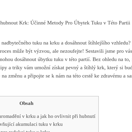
Zhubnout Krk: Účinné Metody Pro Úbytek Tuku v Této Partii
it nadbytečného tuku na krku a dosáhnout štíhlejšího vzhledu
to proces může být výzvou, ale nezoufejte! Sestavili jsme pro v
ohou dosáhnout úbytku tuku v této partií. Bez ohledu na to, 
tipy a triky vám umožní získat pevný a štíhlý krk, který si bu
se na změnu a připojte se k nám na této cestě ke zdravému a
Obsah
romadění v krku a jak ho ovlivnit při hubnutí
ivňující akumulaci tuku v krku