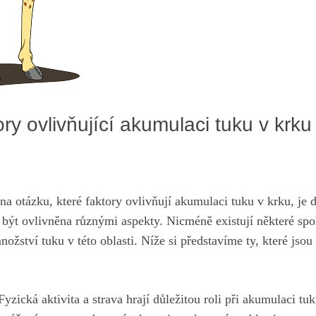
ory ovlivňující akumulaci tuku v krku
na otázku, které faktory ovlivňují akumulaci tuku v krku, je d
být ovlivněna různými aspekty. Nicméně existují některé spol
ožství tuku v této oblasti. Níže si představíme ty, které jso
yzická aktivita a strava hrají důležitou roli při akumulaci tu