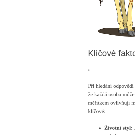
Klíčové fakt
:
Při hledání odpovědi 
že každá osoba může 
měřítkem ovlivňují mn
klíčové:
Životní styl:
F