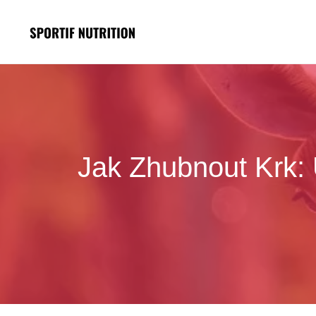
Přeskočit
na
obsah
Jak Zhubnout Krk: 