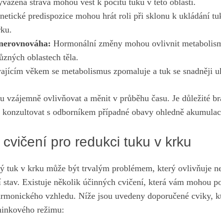
vážená strava mohou vést k pocitu tuku v této oblasti.
etické predispozice mohou hrát roli při sklonu k ukládání tu
rku.
nerovnováha:
Hormonální změny mohou ovlivnit metabolismu
ůzných oblastech těla.
ajícím věkem se metabolismus zpomaluje a tuk se snadněji u
u vzájemně ovlivňovat a měnit v průběhu času. Je důležité br
 a konzultovat s odborníkem případné obavy ohledně akumulac
vičení pro redukci tuku v krku
 tuk v krku může být trvalým problémem, který ovlivňuje n
í stav. Existuje několik účinných cvičení, která vám mohou po
armonického vzhledu. Níže jsou uvedeny doporučené cviky, kt
éninkového režimu: