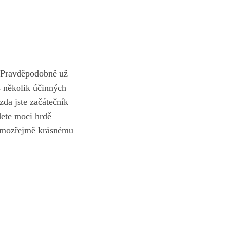
? Pravděpodobně už
ás několik účinných
zda jste začátečník
dete moci hrdě
 samozřejmě krásnému