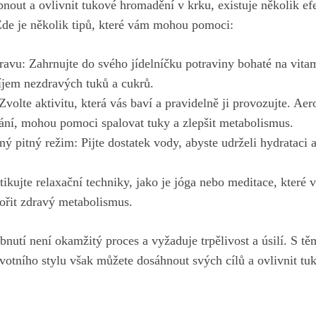
bnout a ovlivnit tukové hromadění v krku, existuje několik ef
Zde je několik tipů, které vám mohou pomoci:
travu: Zahrnujte do
svého jídelníčku potraviny bohaté na vita
íjem nezdravých tuků a cukrů.
Zvolte aktivitu, která vás baví a pravidelně ji provozujte. Aer
ání, mohou pomoci spalovat tuky a zlepšit metabolismus.
ný pitný režim: Pijte dostatek vody, abyste udrželi hydrataci 
tikujte relaxační techniky, jako je jóga nebo meditace, které
pořit zdravý metabolismus.
bnutí není okamžitý proces a vyžaduje trpělivost a úsilí. S tě
otního stylu však můžete dosáhnout svých cílů a ovlivnit t