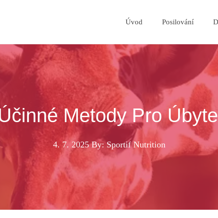
Úvod
Posilování
D
Účinné Metody Pro Úbytek
4. 7. 2025
By: Sportif Nutrition