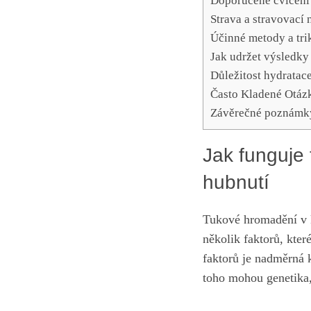
Doporučené cvičení 
Strava a stravovací 
Účinné metody a tri
Jak udržet výsledky
Důležitost hydratace 
Často Kladené Otáz
Závěrečné poznámk
Jak funguje 
hubnutí
Tukové hromadění v k
několik faktorů, kter
faktorů je nadměrná 
toho mohou genetika,