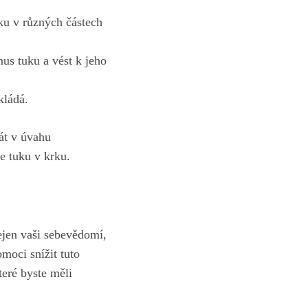
ku v různých částech
s tuku a vést k jeho
kládá.
át v úvahu
e tuku v krku.
ejen vaši sebevědomí,
moci snížit tuto
eré byste měli