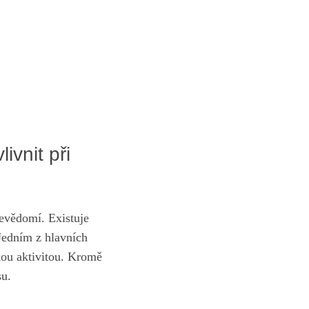
ivnit při
evědomí. Existuje
 Jedním z hlavních
kou aktivitou. Kromě
su.