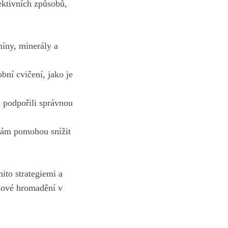
ektivních způsobů,
míny
, minerály a
obní cvičení, jako je
a podpořili správnou
 vám pomohou snížit
mito strategiemi a
ukové hromadění v