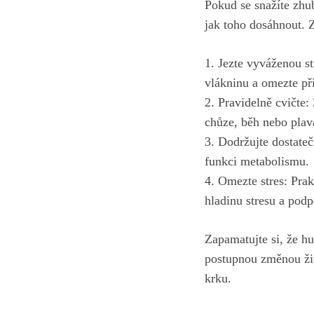
Pokud se snažíte zhu
jak toho dosáhnout. 
1. Jezte vyváženou s
vlákninu a omezte př
2. Pravidelně cvičte: 
chůze, běh nebo plav
3. Dodržujte dostateč
funkci metabolismu.
4. Omezte stres: Prak
hladinu stresu a pod
Zapamatujte si, že hu
postupnou změnou živ
krku.