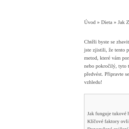
Úvod
»
Dieta
»
Jak 
Chtěli byste se zbav
jste zjistili, že ten
metod, které vám pom
nebo pokročilý, tyto 
předvést. Připravte 
vzhledu!
Jak funguje tukové h
Klíčové faktory ovl