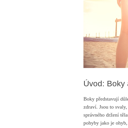
Úvod: Boky a
Boky ​představují důle
zdraví. ⁤Jsou to ⁤svaly
správného držení těl
pohyby jako⁢ je ohyb,