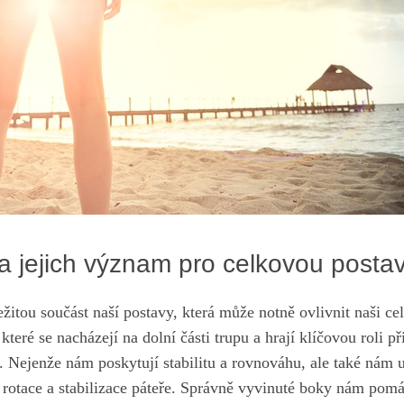
 jejich význam pro celkovou‍ posta
žitou součást naší postavy, která⁢ může notně ovlivnit naši cel
, které⁤ se nacházejí na dolní ‌části trupu a hrají klíčovou roli p
a. Nejenže nám poskytují stabilitu a ⁢rovnováhu, ale také nám
 rotace a stabilizace páteře. Správně vyvinuté ⁢boky nám⁤ pom