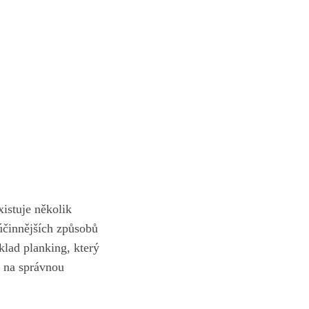
xistuje několik
účinnějších způsobů
klad planking, který
ak na správnou