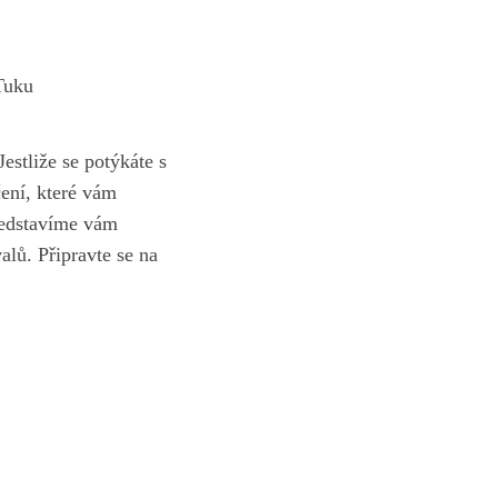
Tuku
tliže se potýkáte‍ s​
ení, které‌ vám
ředstavíme vám
alů. ⁤Připravte se na