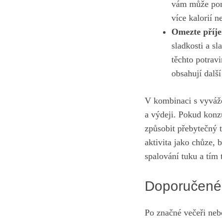
vám může pomo
více kalorií n
Omezte příj
sladkosti a ⁤s
těchto potravi
obsahují další
V kombinaci s vyváže
a​ výdeji. Pokud konz
způsobit přebytečný t
aktivita jako chůze, 
spalování tuku a ‍tím 
Doporučené 
Po značné večeři nebo