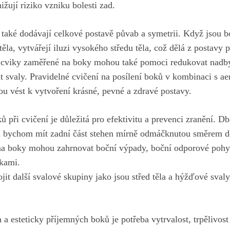
ižují riziko vzniku bolesti zad.
 také dodávají⁤ celkové postavě ⁣půvab a symetrii. Když jsou
těla, vytvářejí iluzi vysokého ⁤středu ​těla, což dělá z postavy​ 
 cviky zaměřené na boky mohou také pomoci redukovat ⁢nadby
it svaly. ​Pravidelné cvičení na posílení boků v kombinaci s ae
 ‍vést k vytvoření krásné, pevné a ‍zdravé postavy.
ů ⁣při cvičení ‍je důležitá pro efektivitu a prevenci zranění. 
li ⁣bychom mít zadní část stehen mírně odmáčknutou směrem d
a boky mohou zahrnovat boční výpady, boční odporové ​pohy
čkami.
it další‌ svalové skupiny ⁣jako jsou střed těla a hýžďové svaly,
 esteticky příjemných boků⁤ je potřeba vytrvalost, trpělivost​ 