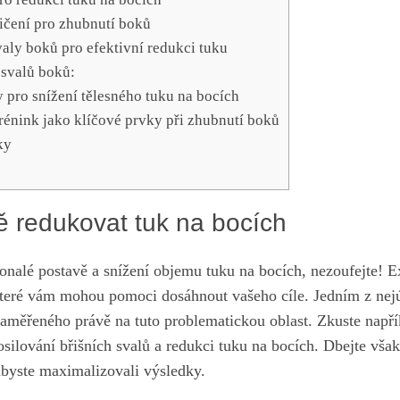
ičení pro zhubnutí ‍boků
svaly boků pro efektivní redukci tuku
 svalů boků:
y​ pro‌ snížení tělesného tuku na bocích
rénink ⁣jako klíčové prvky‍ při ‌zhubnutí boků
ky
ě redukovat tuk na bocích
nalé postavě a snížení objemu tuku na bocích, nezoufejte!⁢ E
teré⁢ vám mohou pomoci dosáhnout vašeho cíle
. Jedním z nej
zaměřeného právě na tuto problematickou oblast. Zkuste⁣ napří
silování ⁢břišních⁢ svalů ⁣a redukci‍ tuku na bocích. Dbejte vš
abyste maximalizovali výsledky.