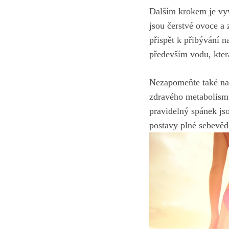
Dalším krokem je vyv
jsou čerstvé ovoce a
přispět k přibývání n
především vodu, ​kter
Nezapomeňte také na d
zdravého metabolismu,
pravidelný spánek⁣ js
postavy plné sebevědom