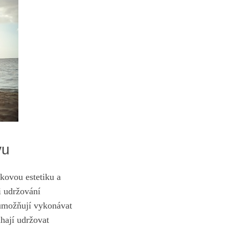
vu
kovou ⁢estetiku a
ři udržování
 umožňují vykonávat
áhají udržovat