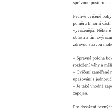
správnou posturu a sn
Pečlivě cvičené ⁢boky
poměru ‍k horní části 
vyváženější. Některé
oblasti a tím ‍zvýrazn
zdravou stravou mohou
– Správná‌ poloha bok
rozložení váhy ​a mě
– Cvičení zaměřené n
upažování s‌ jednoru
– Je také vhodné zapoj
zapojen.
Pro dosažení pevných a