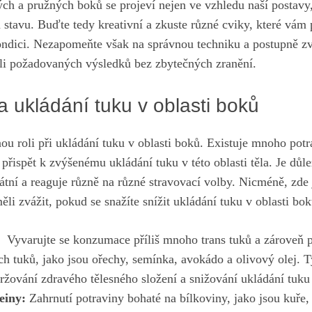
ých a pružných boků se projeví nejen‌ ve vzhledu naší postavy,
stavu. Buďte tedy kreativní a zkuste různé cviky, které vám
ondici.⁤ Nezapomeňte však na ‌správnou ​techniku a postupně z
áhli požadovaných výsledků bez zbytečných zranění.
na ukládání tuku v oblasti boků
nou ⁢roli při ukládání tuku v ⁤oblasti boků. Existuje mnoho pot
řispět⁢ k zvýšenému ukládání tuku‍ v této oblasti těla. Je ​důle
átní a reaguje různě na různé stravovací volby. Nicméně, zde 
ěli zvážit, ​pokud se snažíte ‍snížit⁣ ukládání tuku v oblasti bok
⁤ Vyvarujte se konzumace ‍příliš mnoho ⁤trans tuků a⁣ zároveň‍ 
ch tuků, jako⁤ jsou ořechy, semínka, avokádo a olivový ⁤olej.
ržování⁢ zdravého tělesného složení a snižování ukládání ⁢tuku 
einy:
Zahrnutí potraviny bohaté na bílkoviny, jako jsou ⁢kuře,⁤