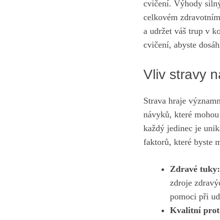
cvičení. Výhody‌ siln
celkovém zdravotním 
a udržet váš trup v k
⁢cvičení, abyste dos
Vliv stravy 
Strava​ hraje⁣ význam
návyků, které mohou p
každý jedinec je unik
faktorů, které byste m
Zdravé tuky:
zdroje zdravý
‌pomoci při ud
Kvalitní prot