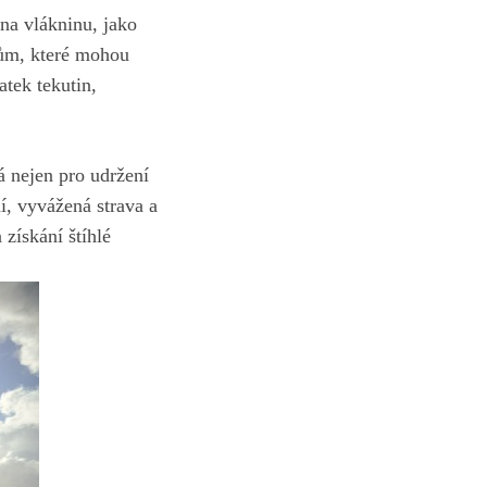
na vlákninu, jako
rům, které mohou
atek tekutin,
 nejen pro​ udržení
í, vyvážená strava a
 získání štíhlé