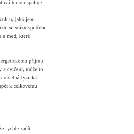
alová hmota​ spaluje
cukru, jako jsou
žte se‍ snížit spotřebu
 a med, ‍které
ergetickému ​příjmu
ty a cvičení, může to
Pravidelná fyzická
řispět k celkovému
 rychle ‍začít⁤