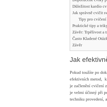
Důležitost kardio cv
Jak správně⁤ cvičit 
Tipy pro cvičení
Praktické tipy a trik
Závěr: Trpělivost a t
Často Kladené‍ Otáz
Závěr
Jak efektivn
Pokud toužíte po doko
efektivních ‌metod, ⁤
k
je začlenění cvičení 
je velmi účinný při po
techniku ⁢provedení, 