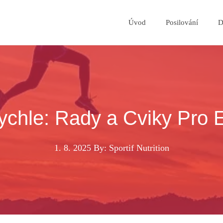
Úvod
Posilování
D
chle: Rady a Cviky Pro E
1. 8. 2025
By: Sportif Nutrition