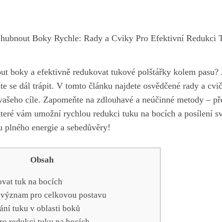
Zhubnout Boky Rychle: Rady a Cviky Pro Efektivní Redukci 
t boky a efektivně redukovat tukové polštářky kolem pasu? Jes
te se dál‍ trápit. V tomto článku najdete osvědčené rady a cvič
ašeho cíle. Zapomeňte na zdlouhavé a neúčinné metody – ‌p
 které ​vám umožní‌ rychlou redukci⁢ tuku na bocích a posílení sv
u plného energie a⁤ sebedůvěry!
Obsah
ovat tuk na bocích
 význam pro celkovou‍ postavu
ání tuku v oblasti boků
o redukci tuku na bocích