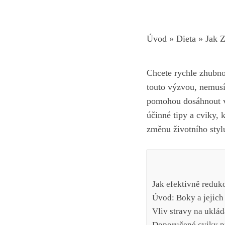
Úvod
»
Dieta
»
Jak 
Chcete rychle zhubnou
touto ​výzvou, nemusí
pomohou dosáhnout v
účinné ‍tipy⁤ a cviky,
změnu životního styl
Jak efektivně reduk
Úvod: Boky a jejich
Vliv stravy na uklád
Doporučené cviky pr