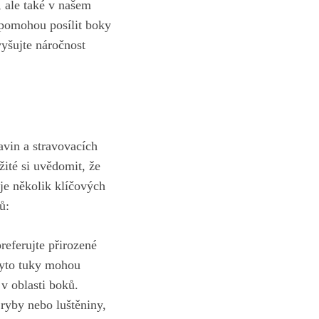
‌ ale také v našem
 pomohou posílit boky
vyšujte náročnost
ravin a stravovacích
žité si uvědomit, že
je‌ několik klíčových
ů:
preferujte přirozené
 Tyto tuky mohou
v ⁢oblasti boků.
 ryby nebo luštěniny,