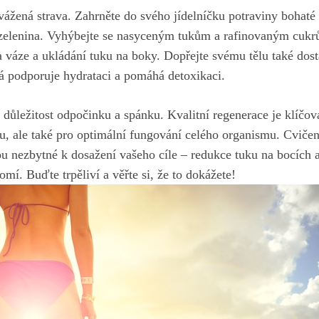
ážená strava. ⁣Zahrněte do svého jídelníčku potraviny bohaté 
 zelenina. Vyhýbejte se nasyceným tukům ⁤a rafinovaným cuk
a váze a ukládání tuku na boky. Dopřejte ⁤svému tělu také dost
á podporuje hydrataci ​a pomáhá detoxikaci.
ůležitost odpočinku a ⁢spánku. Kvalitní regenerace ​je klíčová
 ale také ⁢pro optimální ⁣fungování celého organismu. Cvičen
ou nezbytné k dosažení vašeho cíle – redukce tuku na bocích⁣ a
í. Buďte​ trpěliví⁣ a věřte si, že‍ to dokážete!