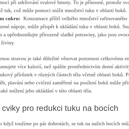
ci při udržování svalové hmoty. ⁢To je⁣ přínosné,‍ protože sv
ež tuk, což ‌může pomoci snížit množství tuku v oblasti boků.
em cukru:
‌ Konzumace příliš velkého množství rafinovaného 
lazené nápoje, může přispět k ukládání tuku v oblasti boků. Sna
n a upřednostňujte přirozeně sladké potraviny,⁢ jako jsou ovoce
 živiny.
nou stravou je také důležité věnovat pozornost celkovému en
umujete ⁤více kalorií, než spálíte prostřednictvím denní aktivi
ukový⁤ přírůstek v různých částech těla včetně ⁢oblasti boků. 
‍běh, plavání nebo‌ cvičení zaměřené ⁣na posílení boků může p
také snížení jeho ukládání v této oblasti⁤ těla.
cviky pro redukci tuku na bocích
 když‍ toužíme po⁤ pár dobrotách, se tuk na našich bocích může