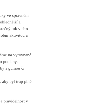
 boky ve správném
pohlednější a
tečný tuk v této
robní aktivitou a
Dbáme na‌ vyrovnané
o podlahy.
by s gumou‍ či
 ⁣aby ‍byl trup plně
a pravidelnost ⁣v