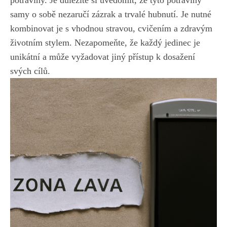
potraviny. ⁤Je důležité si uvědomit, ⁣že tyto potraviny
samy o sobě nezaručí zázrak a trvalé hubnutí. Je nutné⁢
kombinovat ⁣je s vhodnou stravou, cvičením a zdravým
životním stylem. Nezapomeňte, že každý jedinec‌ je
unikátní‌ a může vyžadovat jiný přístup k ⁤dosažení
svých cílů.