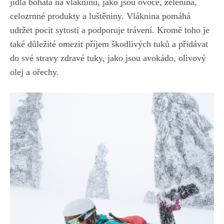
jídla bohatá na vlákninu, jako jsou⁢ ovoce, ​zelenina,
celozrnné produkty a⁤ luštěniny. ⁢Vláknina pomáhá
‌udržet pocit sytosti a podporuje‍ trávení. Kromě‍ toho‍ je
také důležité omezit⁤ příjem škodlivých tuků a přidávat‌
do své stravy zdravé tuky, jako jsou avokádo, ‌olivový
olej​ a ořechy.