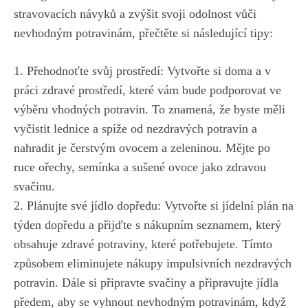
stravovacích návyků a zvýšit svoji ​odolnost vůči
nevhodným potravinám,​ přečtěte​ si následující tipy:
1. Přehodnoťte svůj prostředí: Vytvořte si doma a v
práci zdravé‌ prostředí, které vám ‍bude podporovat ve
výběru vhodných⁤ potravin. To znamená, že byste měli
vyčistit lednice a ‌spíže od nezdravých potravin a⁣
nahradit je čerstvým ovocem a⁣ zeleninou. Mějte po
ruce⁤ ořechy, semínka a sušené ovoce jako zdravou
svačinu.
2. Plánujte své jídlo dopředu: Vytvořte si jídelní plán na
týden‌ dopředu⁢ a přijďte s nákupním seznamem, který
obsahuje⁤ zdravé potraviny, které potřebujete. Tímto
způsobem eliminujete nákupy impulsivních‍ nezdravých
potravin. Dále si ⁤připravte​ svačiny a připravujte jídla⁢
předem, aby ‍se vyhnout nevhodným potravinám, ⁢když