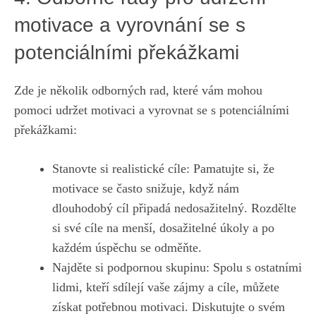
motivace a vyrovnání se s
potenciálními překážkami
Zde je několik odborných rad,
které vám mohou
pomoci⁢ udržet motivaci
a ⁢vyrovnat se⁤ s potenciálními
překážkami:
Stanovte si realistické cíle: Pamatujte si, že
motivace se⁢ často snižuje, když nám‌
dlouhodobý‌ cíl připadá nedosažitelný. ⁢Rozdělte‌
si své cíle⁤ na ‌menší, dosažitelné úkoly⁤ a po
každém úspěchu‌ se odměňte.
Najděte ​si podpornou skupinu: Spolu s ostatními​
lidmi, kteří sdílejí vaše ‌zájmy a cíle, můžete​
získat potřebnou motivaci. Diskutujte o​ svém