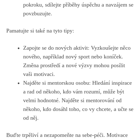
pokroku,‌ sdílejte příběhy ⁤úspěchu‍ a navzájem se
povzbuzujte.
Pamatujte si také na tyto tipy:
Zapojte se do nových aktivit: Vyzkoušejte ⁢něco
nového, například nový sport nebo ‍koníček.
Změna prostředí a nové výzvy mohou ‍posílit
vaši motivaci.
Najděte ⁢si mentorskou osobu: ⁤Hledání inspirace
a rad od někoho, ⁤kdo vám rozumí, může být⁤
velmi hodnotné. ⁣Najděte‌ si⁣ mentorování ​od
někoho, kdo dosáhl toho, ‍co vy chcete, ⁣a učte se
od⁤ něj.
Buďte trpěliví a‍ nezapomeňte⁣ na sebe-péči. Motivace