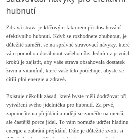
hubnutí
Zdravá strava‍ je⁤ klíčovým⁤ faktorem při dosahování
efektivního hubnutí. Když se rozhodnete zhubnout, je
důležité zaměřit se na ⁢správné⁢ stravovací návyky,‌ které
vám pomohou⁣ dosáhnout vašeho cíle. Jedním z prvních
kroků je zajistit, aby ‌vaše strava obsahovala ‍dostatek
živin​ a ​vitamínů, které vaše tělo potřebuje,‍ abyste⁢ se
cítili‍ plní⁣ energie a zdravě.
Existuje několik zásad, které byste měli dodržovat při
vytváření svého⁢ jídelníčku pro hubnutí. Za​ prvé, ​
zapomeňte na přejídání a ‍raději se ​zaměřte na menší,
ale častější porce jídel. To ​vám pomůže udržet hladinu
‍energie a zabrání přejídání. ⁣Dále​ je důležité zvolit si