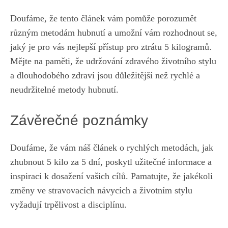
Doufáme, že⁢ tento⁢ článek vám⁤ pomůže porozumět
⁣různým⁢ metodám⁢ hubnutí a ⁤umožní vám⁣ rozhodnout se,
jaký je pro vás nejlepší přístup pro ztrátu 5 kilogramů. ​
Mějte na paměti, že udržování zdravého životního stylu
a dlouhodobého zdraví ⁣jsou důležitější než‍ rychlé ⁣a
neudržitelné metody hubnutí. ⁢
Závěrečné ‌poznámky
Doufáme, že vám ​náš článek o rychlých metodách, ⁣jak
zhubnout⁣ 5 kilo za⁤ 5 ‍dní, ‌poskytl ‌užitečné⁤ informace a‌
inspiraci k dosažení⁤ vašich ‌cílů. Pamatujte, že jakékoli⁣
změny ve⁣ stravovacích návycích a ​životním stylu
⁣vyžadují trpělivost​ a disciplínu.