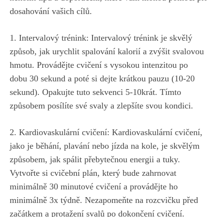
dosahování vašich cílů.
1. ‍Intervalový trénink: Intervalový​ trénink ⁣je⁤ skvělý
způsob, jak ⁢urychlit spalování kalorií⁢ a zvýšit svalovou
hmotu. Provádějte cvičení s vysokou intenzitou po
dobu ⁢30 sekund ⁣a poté si dejte krátkou pauzu (10-20⁤
sekund). ⁤Opakujte ⁣tuto sekvenci 5-10krát. Tímto
způsobem posílíte⁢ své ​svaly a ⁤zlepšíte ⁣svou kondici.
2. ​Kardiovaskulární cvičení: Kardiovaskulární ‌cvičení,
jako je běhání, plavání nebo jízda na ⁤kole, je skvělým‍
způsobem, jak spálit přebytečnou⁣ energii a tuky.
Vytvořte si cvičební plán, který bude zahrnovat
⁣minimálně 30 minutové cvičení ⁣a provádějte ho
minimálně 3x týdně. Nezapomeňte na rozcvičku před​
začátkem a protažení svalů po dokončení cvičení.