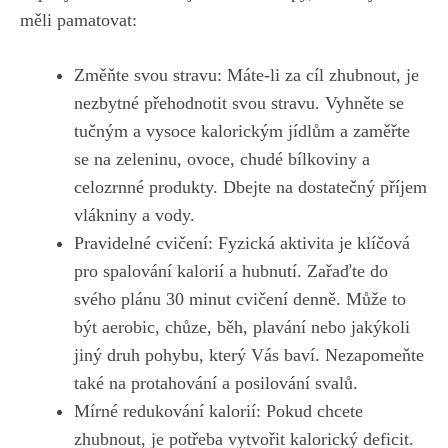
měli pamatovat:
Změňte svou⁤ stravu: Máte-li za cíl zhubnout, je
nezbytné přehodnotit svou stravu. Vyhněte ⁤se
tučným a vysoce kalorickým ‌jídlům ⁣a‍ zaměřte
⁣se na zeleninu,⁤ ovoce, ‌chudé bílkoviny a
celozrnné produkty. Dbejte na dostatečný příjem‍
vlákniny a vody.
Pravidelné cvičení:‌ Fyzická aktivita ​je klíčová⁤
pro spalování kalorií⁢ a hubnutí. Zařaďte do
svého plánu 30 minut cvičení denně.⁢ Může to
být ‍aerobic,‌ chůze, běh, plavání nebo jakýkoli
jiný druh pohybu, který Vás⁢ baví. Nezapomeňte
také na protahování a⁢ posilování svalů.
Mírné redukování kalorií: Pokud ‌chcete
zhubnout, je ⁣potřeba vytvořit kalorický deficit.