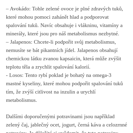
– Avokádo:⁢ Tohle ‌zelené⁢ ovoce​ je plné zdravých tuků,
které mohou pomoci zahánět hlad a podporovat
spalování tuků.‍ Navíc obsahuje ⁢i⁢ vlákninu, ​vitamíny a
minerály, které‌ jsou pro náš ‍metabolismus⁤ nezbytné.
– Jalapenos: Chcete-li podpořit svůj metabolismus,
nemusíte se bát pikantních jídel. ‍Jalapenos ‌obsahují
chemickou látku zvanou kapsaicin, která⁢ může zvýšit
teplotu těla ‌a ‌zrychlit​ spalování kalorií.
-⁣ Losos: Tento rybí‌ poklad je bohatý na omega-3
mastné kyseliny, které⁣ mohou podpořit spalování tuků
⁣tím, že zvýší citlivost na inzulin a urychlí
metabolismus.
Dalšími doporučenými potravinami jsou⁢ například
zelený čaj, ​jablečný ocet, jogurt, černá káva a celozrnné