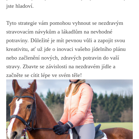
jste hladoví.
Tyto strategie vám pomohou vyhnout ⁢se‍ nezdravým
stravovacím návykům‍ a‍ lákadlům na⁤ nevhodné
potraviny. Důležité je mít pevnou vůli a ⁢zapojit svou
kreativitu, ať už jde o inovaci⁤ vašeho jídelního plánu
nebo začlenění ‌nových, zdravých⁢ potravin do vaší‌
stravy. Zbavte se závislosti ⁣na nezdravém jídle a
začněte se cítit⁣ lépe ve svém těle!