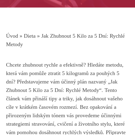
Úvod
»
Dieta
»
Jak Zhubnout 5 Kilo za 5 Dní: Rychlé
Metody
‌Chcete zhubnout rychle a efektivně? Hledáte metodu,
⁣která ⁣vám pomůže ztratit 5‍ kilogramů za pouhých ‌5
dní? Představujeme vám ‍účinný plán⁢ nazvaný „Jak
Zhubnout ​5 Kilo ‍za ​5 Dní: Rychlé⁤ Metody“. Tento
článek ‍vám přináší tipy a triky, jak dosáhnout ⁢vašeho
⁤cíle v krátkém časovém rozmezí. Bez opakování a
přirozeným lidským tónem vás‍ provedeme účinnými
strategiemi stravování, cvičení a životního stylu,​ které
vám pomohou ⁢dosáhnout rychlých výsledků. Připravte