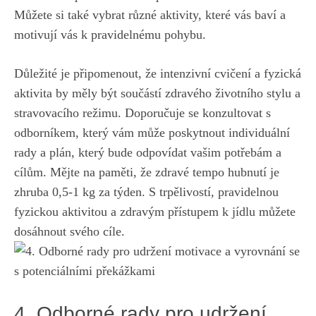
Můžete si také vybrat různé aktivity, které vás baví ​a
motivují vás ⁢k⁣ pravidelnému pohybu.
Důležité ⁢je připomenout, že intenzivní ⁣cvičení⁤ a‌ fyzická
aktivita ⁢by měly být součástí zdravého životního stylu a
stravovacího ⁤režimu. ⁢Doporučuje se konzultovat s
odborníkem, který​ vám může ⁢poskytnout individuální
rady ⁤a plán, který bude odpovídat vašim potřebám a
cílům. Mějte ⁢na ⁣paměti, že zdravé tempo hubnutí je
zhruba 0,5-1‌ kg za ​týden. ⁢S trpělivostí, pravidelnou
fyzickou aktivitou a ⁢zdravým přístupem k jídlu můžete ​
dosáhnout svého‌ cíle.
4. Odborné rady pro udržení