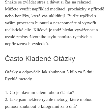
Snažte se zvládat ⁤stres ‍a⁢ dávat si čas na relaxaci.
Můžete využít‍ například ⁣meditaci, procházky v přírodě
nebo ‌koníčky, které ​vás ​uklidňují. Buďte trpěliví‍ s
vaším procesem hubnutí a nezapomeňte⁤ si vytvořit
realistické cíle. ⁢Klíčové je totiž hledat vyváženost​ a
trvalé ‍změny životního ⁢stylu ‌namísto rychlých a⁢
nepřirozených výsledků.
Často Kladené Otázky
Otázky a odpovědi: Jak zhubnout 5 kilo za 5 dní:
Rychlé metody
1. Co je hlavním cílem ‌tohoto článku?
2. Jaké jsou některé rychlé metody, které mohou
pomoci zhubnout⁤ 5 kilogramů za ‌5 dní?