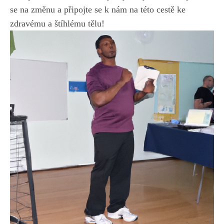
se na⁤ změnu a připojte se k
nám na této cestě ke
zdravému
a štíhlému ⁤tělu!