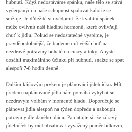
hubnutí. Když‌ nedostáváme spánku, naše tělo​ se‍ stává
vyčerpaným a ‍naše ‍schopnost spalovat ⁣kalorie se
snižuje. Je důležité si uvědomit, že ‍kvalitní spánek
může ovlivnit⁢ naši hladinu hormonů,‌ které ovlivňují
chuť k jídlu. ‌Pokud‍ se nedostatečně vyspíme, je
pravděpodobnější, že budeme mít větší ​chuť ⁣na
nezdravé ‍potraviny‍ bohaté na cukry a tuky. ​Abyste
dosáhli maximálního účinku při hubnutí,⁤ snažte se spát
alespoň‍ 7-8⁤ hodin‍ denně.
Dalším⁤ klíčovým ​prvkem je plánování jídelníčku. Mít
předem naplánované⁢ jídla ‌nám pomáhá vyhýbat se
nezdravým volbám v momentě hladu. Doporučuje ⁢se
⁤plánovat jídla alespoň na týden dopředu a nakoupit
potraviny dle daného plánu. Pamatujte si, že​ zdravý
jídelníček​ by měl obsahovat vyvážený poměr bílkovin,