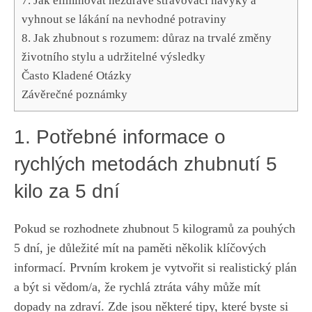
7. ⁢Jak eliminovat nezdravé stravovací návyky ‍a
vyhnout se lákání na nevhodné potraviny
8. Jak zhubnout s rozumem: důraz na trvalé změny
životního stylu a udržitelné výsledky
Často Kladené Otázky
Závěrečné ‌poznámky
1. ​Potřebné informace​ o
⁣rychlých metodách ⁣zhubnutí 5
‍kilo za 5 dní
Pokud se⁣ rozhodnete zhubnout 5 kilogramů za pouhých
5 dní,⁤ je důležité⁤ mít​ na paměti ⁤několik klíčových
informací. Prvním krokem je vytvořit ‌si⁢ realistický plán
a být si vědom/a, že rychlá ztráta váhy​ může‍ mít
dopady na zdraví. Zde jsou některé⁤ tipy, které byste si