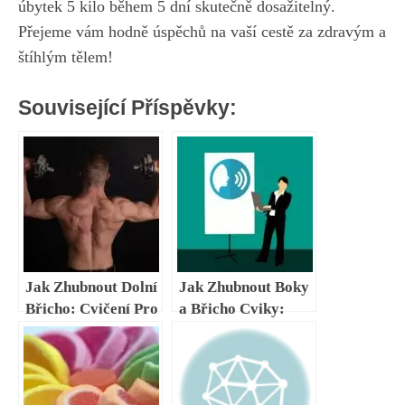
úbytek 5 kilo během‌ 5 dní skutečně dosažitelný.
Přejeme vám hodně úspěchů na vaší cestě‍ za zdravým​ a
štíhlým tělem!
Související Příspěvky:
Jak Zhubnout Dolní
Jak Zhubnout Boky
Břicho: Cvičení Pro
a Břicho Cviky:
Tvarování Spodní
Účinné Tréninky
Partie