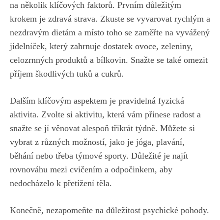
na několik klíčových⁤ faktorů. Prvním ⁣důležitým‍
krokem je zdravá strava.⁤ Zkuste se⁤ vyvarovat ⁢rychlým a
nezdravým dietám‍ a místo toho se ⁣zaměřte‍ na​ vyvážený
jídelníček, který⁤ zahrnuje dostatek ovoce, zeleniny,
celozrnných produktů a‌ bílkovin. Snažte se také omezit
příjem škodlivých ‌tuků a cukrů.
Dalším klíčovým ⁤aspektem je pravidelná fyzická
aktivita. Zvolte si aktivitu, která⁢ vám‍ přinese‍ radost a
snažte se jí věnovat ⁢alespoň třikrát‌ týdně. Můžete si ​
vybrat z různých možností, jako​ je jóga, plavání,
běhání ​nebo třeba týmové sporty.‌ Důležité je najít ​
rovnováhu mezi ⁣cvičením‌ a odpočinkem, ​aby
nedocházelo‍ k přetížení⁤ těla.
Konečně, nezapomeňte na důležitost psychické⁣ pohody.