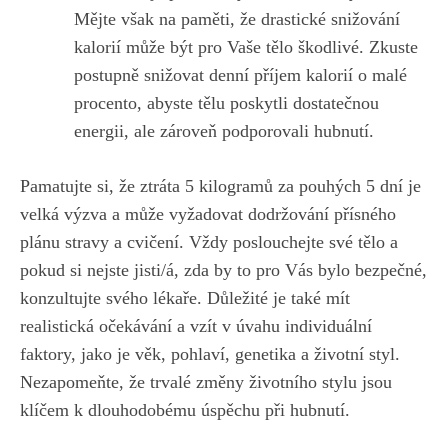
Mějte však ‌na paměti, že ⁢drastické snižování
⁤kalorií může být pro Vaše tělo⁢ škodlivé. Zkuste
postupně snižovat‍ denní příjem kalorií o malé
procento, abyste tělu poskytli dostatečnou
energii,⁣ ale zároveň podporovali⁢ hubnutí.
Pamatujte si, že ztráta​ 5 kilogramů za pouhých 5 dní je​
velká výzva‍ a může ‌vyžadovat dodržování přísného
plánu⁤ stravy a cvičení. Vždy ‍poslouchejte své tělo a
pokud si nejste jisti/á, ​zda‍ by to pro ⁣Vás bylo⁢ bezpečné,
konzultujte svého lékaře. ⁢Důležité je také mít
realistická očekávání a vzít⁤ v úvahu ‌individuální
faktory, jako ‍je věk, ​pohlaví, genetika a životní styl.
Nezapomeňte, že trvalé změny​ životního stylu jsou
klíčem k dlouhodobému ​úspěchu při⁣ hubnutí.