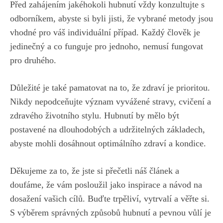
Před‍ zahájením jakéhokoli hubnutí vždy konzultujte s
odborníkem,⁢ abyste ⁤si byli jisti, že vybrané metody‍ jsou
vhodné pro⁢ váš individuální případ. Každý člověk je
jedinečný a‌ co funguje pro jednoho, ‌nemusí ⁢fungovat
pro druhého.
Důležité je také pamatovat na to, že zdraví je prioritou.
Nikdy nepodceňujte ​význam vyvážené stravy, cvičení a
zdravého životního ⁢stylu. Hubnutí by mělo ⁣být
postavené⁣ na dlouhodobých a udržitelných ⁢základech,⁤
abyste mohli dosáhnout​ optimálního ⁤zdraví a kondice.
Děkujeme za to, že ​jste si přečetli‍ náš článek‍ a
doufáme, že ​vám ⁤posloužil jako ⁢inspirace a návod na
dosažení​ vašich⁤ cílů. Buďte trpěliví, vytrvalí a ⁢věřte si.
S výběrem ⁢správných způsobů hubnutí a pevnou vůlí je