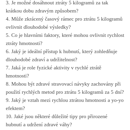
3. Je možné dosáhnout ⁤ztráty⁢ 5 kilogramů za tak
krátkou dobu ‍zdravým⁣ způsobem?
4. Může zkrácený ‍časový rámec pro ztrátu 5 kilogramů ​
ovlivnit dlouhodobé výsledky?
5.⁣ Co je hlavními faktory, ⁣které mohou ovlivnit rychlost
ztráty hmotnosti?
6. ⁢Jaký je ideální přístup k hubnutí, který zohledňuje⁢
dlouhodobé zdraví a udržitelnost?
7. Jaká je role fyzické aktivity v rychlé ztrátě
hmotnosti?
8. Mohou být ​zdravé stravovací návyky zachovány ‌při
použití rychlých metod pro ⁣ztrátu 5 ⁣kilogramů za 5 dní?
9.‌ Jaký je vztah mezi rychlou ztrátou ⁢hmotnosti‍ a yo-yo
efektem?
10. Jaké jsou některé důležité ⁤tipy pro přirozené
hubnutí a udržení ​zdravé⁤ váhy?