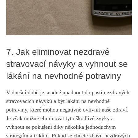
7. ⁢Jak eliminovat nezdravé
stravovací návyky ‍a vyhnout se
lákání na nevhodné potraviny
V ⁣dnešní době je snadné upadnout do ​pasti nezdravých
‌stravovacích návyků a být lákáni⁤ na nevhodné
potraviny, které ‍mohou⁣ negativně ovlivnit naše zdraví.⁤
Je⁤ však možné eliminovat ​tyto škodlivé zvyky ⁣a
vyhnout se pokušení ‍díky několika jednoduchým
strategiím a trikům. Pokud ​se ⁢chcete zbavit nezdravých