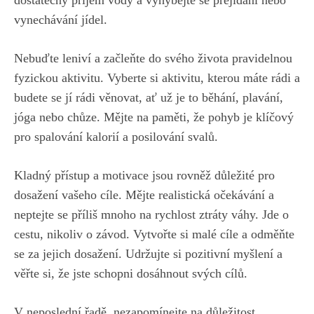
dostatečný příjem‍ vody⁣ a vyhýbejte se přejídání nebo
vynechávání jídel.
Nebuďte leniví a začleňte do svého života pravidelnou
fyzickou aktivitu. Vyberte si aktivitu, ⁣kterou máte rádi ‌a
budete ⁣se jí‌ rádi věnovat, ať už je to běhání, plavání,
jóga nebo chůze. Mějte na ​paměti, že pohyb je⁤ klíčový
pro spalování kalorií a posilování svalů.
Kladný přístup a motivace jsou rovněž důležité pro
dosažení vašeho cíle. Mějte realistická ​očekávání a
neptejte se příliš mnoho na rychlost ztráty váhy. Jde o
cestu, ​nikoliv o⁤ závod. Vytvořte si malé cíle a odměňte
se‌ za jejich dosažení. ‍Udržujte si pozitivní myšlení a
věřte si, že‍ jste schopni⁢ dosáhnout svých cílů.
V neposlední řadě, nezapomínejte na⁤ důležitost