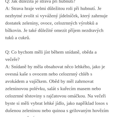
Q: Jak důležitá je strava při hubnutí?
A: Strava hraje ‌velmi⁤ důležitou roli při⁢ hubnutí. Je
nezbytné zvolit​ si vyvážený ⁤jídelníček, který zahrnuje
dostatek zeleniny, ovoce, celozrnných výrobků a
bílkovin. Je také důležité omezit příjem nezdravých
tuků a cukrů.
Q: Co bychom měli‌ jíst⁤ během snídaně, oběda a
večeře?
A: Snídaně by měla obsahovat ​něco lehkého, jako je
ovesná ⁤kaše s ovocem nebo celozrnný chléb s
avokádem a vajíčkem. Oběd by měl zahrnovat
zeleninovou​ polévku, salát s kuřecím masem nebo
celozrnné ⁣těstoviny s rajčatovou ‍omáčkou. Na večeři
byste si měli vybrat lehké jídlo, jako například losos s
dušenou zeleninou nebo ⁢quinoa s grilovaným hovězím