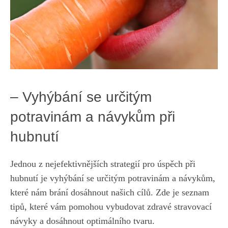
– Vyhýbání se určitým
potravinám a návykům‍ při
hubnutí
Jednou z‌ nejefektivnějších strategií pro úspěch při
hubnutí je vyhýbání se určitým potravinám⁢ a ‍návykům,
které nám brání dosáhnout našich ⁤cílů. Zde je seznam
‌tipů, které ⁢vám pomohou vybudovat zdravé ‍stravovací
návyky a dosáhnout optimálního tvaru.