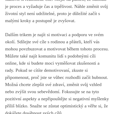
je proces a vyžaduje čas a trpělivost. ‍Náhle změnit svůj
životní styl není udržitelné, proto je důležité‍ začít s
malými kroky a postupně je zvyšovat.
Dalším trikem je najít si motivaci ⁤a podporu ve svém
okolí. Sdílejte své cíle s rodinou a přáteli, kteří vás
mohou povzbuzovat a motivovat během tohoto procesu.
Můžete také najít ⁢komunitu lidí s podobnými cíli
online, kde si budete moci vyměňovat zkušenosti a
rady. Pokud se cítíte demotivovaní, zkuste‌ si
připomenout, proč jste se vůbec rozhodli začít hubnout.
Možná⁤ chcete zlepšit své zdraví, změnit svůj ‍vzhled
‍nebo zvýšit svou sebevědomí. Fokusujte se na tyto
pozitivní aspekty a nepřipouštějte si negativní myšlenky
příliš blízko. Snažte se zůstat‍ optimistický a⁤ věřte si, že
dokážete dosáhnout svých cílů.