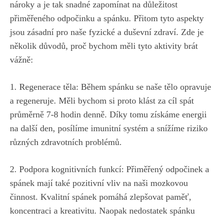
nároky‍ a je‌ tak snadné zapomínat na důležitost
přiměřeného odpočinku a spánku. Přitom​ tyto aspekty
jsou zásadní pro naše fyzické a duševní zdraví. Zde je
několik důvodů, proč bychom měli tyto aktivity brát
vážně:
1. Regenerace těla: ​Během spánku se naše tělo opravuje
a regeneruje. Měli bychom si proto klást⁢ za cíl spát
průměrně 7-8 hodin denně. Díky tomu‍ získáme⁤ energii
na další den,⁢ posílíme imunitní systém ⁣a ​snížíme riziko
různých zdravotních problémů.
2. Podpora kognitivních funkcí: Přiměřený odpočinek a
spánek mají také pozitivní vliv na naši mozkovou
činnost.⁣ Kvalitní spánek pomáhá zlepšovat paměť,
koncentraci ‌a kreativitu. Naopak nedostatek​ spánku