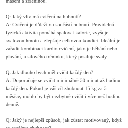
masem a zeleninou.
Q: Jaký vliv má cvičení na hubnutí?
A: Cvičení je důležitou součástí hubnutí. Pravidelná
fyzická aktivita pomáhá spalovat kalorie, ‌zvyšuje
svalovou hmotu a zlepšuje ⁤celkovou kondici. Ideální je
zařadit kombinaci kardio cvičení, jako je běhání nebo⁣
plavání, a silového​ tréninku, který ‌posiluje⁣ svaly.
Q: Jak dlouho bych měl cvičit každý den?
A: Doporučuje se cvičit minimálně 30 minut až‌ hodinu⁤
každý ‍den. Pokud je váš cíl zhubnout 15 kg ​za 3
měsíce,​ mohlo by být nezbytné cvičit i více⁣ než hodinu
denně.
Q: Jaký je nejlepší způsob, ⁤jak zůstat motivovaný, když