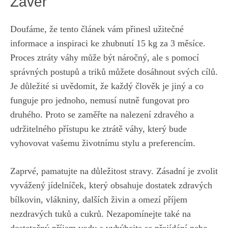
Závěr
Doufáme, že tento článek⁢ vám přinesl užitečné
informace a inspiraci ke zhubnutí 15 kg za 3 měsíce.
Proces ztráty váhy může být náročný, ale s ‍pomocí‍
správných postupů ‌a triků ‌můžete⁤ dosáhnout ​svých​ cílů.
Je důležité si uvědomit, že každý člověk je jiný a co
funguje ⁢pro jednoho, nemusí nutně fungovat pro
druhého. Proto se zaměřte na nalezení zdravého a
udržitelného přístupu ke⁤ ztrátě váhy, který bude
vyhovovat vašemu životnímu stylu a preferencím.
Zaprvé, pamatujte ⁢na důležitost stravy. Zásadní je zvolit
vyvážený jídelníček, který ⁣obsahuje dostatek zdravých
bílkovin, vlákniny, dalších živin a omezí příjem‍
nezdravých tuků a cukrů. ‌Nezapomínejte také na