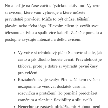
No a teď je ‌na ‍čase začít‌ s fyzickou aktivitou!‍ Vyberte
si‌ cvičení, které vám ‍vyhovuje a které můžete
pravidelně ​provádět. Může to ⁤být⁢ chůze, běhání,
plavání nebo⁢ třeba jóga. Hlavním cílem je zvýšit⁢ svou
tělesnou aktivitu a spálit více kalorií. Začněte pomalu a
postupně zvyšujte intenzitu‍ a délku ⁣cvičení.
Vytvořte si tréninkový plán: Stanovte si cíle, jak
často a jak ⁤dlouho budete cvičit. Pravidelnost je
klíčová, proto je⁤ dobré si vyhradit pevné ​časy
pro cvičení.
Roztáhněte svoje svaly: ⁢Před začátkem cvičení
nezapomeňte věnovat dostatek času na
rozcvičku​ a protažení. To pomáhá předcházet
⁢zraněním a zlepšuje flexibility a sílu svalů.
Nenechte se zastavit překážkami: Hubnutí není