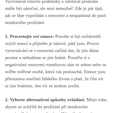
Vyrovnávat ⁢emoční podmínky a odolávat prožírání
může být náročné, ale není ⁢nemožné!​ Zde je pár⁢ tipů,
jak se lépe vypořádat⁤ s emocemi a neupadnout do pasti
nezdravého prožírání:
1. ‍Procestujte své emoce:
Povolte si být uvědomělí
svých emocí a přijměte je takové, jaké jsou. Proces
vyrovnávání se s emocemi⁤ začíná tím, že jim dáme
prostor a nebudeme se jim ⁤bránit. Poraďte si s
negativními emocemi rozmluvou sám se ⁣sebou nebo se
svěřte svěřené osobě, která​ vás poslouchá. Emoce ⁤jsou
přirozenou součástí lidského života⁢ a platí,⁢ že čím víc
‌se ​jim bráníme, tím víc se mohou zesílit.
2. Vyberte alternativní‌ způsoby zvládání:
Místo‍ toho,
abyste se uchýlili ke prožírání⁢ při nezdravém