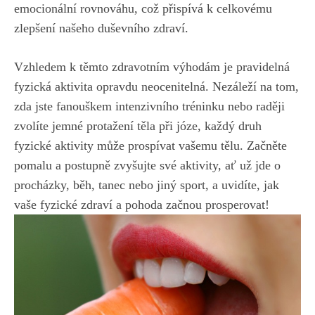
emocionální rovnováhu, což přispívá k celkovému
zlepšení našeho duševního zdraví.
Vzhledem k těmto zdravotním výhodám je pravidelná
fyzická aktivita opravdu ⁢neocenitelná. Nezáleží na tom,
zda jste‍ fanouškem intenzivního tréninku nebo ​raději
zvolíte ​jemné protažení těla při józe, každý druh
fyzické aktivity může prospívat vašemu tělu. ‌Začněte
pomalu a postupně zvyšujte své ‌aktivity, ať už​ jde​ o
procházky, běh, tanec ​nebo jiný sport, ‍a uvidíte, jak
vaše‍ fyzické zdraví a pohoda začnou prosperovat!