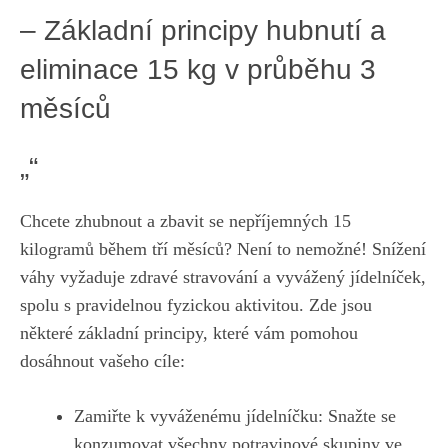
– Základní principy hubnutí a
eliminace 15 ‍kg v průběhu 3
měsíců
„“
Chcete⁢ zhubnout a zbavit se nepříjemných 15
kilogramů během​ tří měsíců? Není to nemožné!⁣ Snížení
váhy vyžaduje zdravé ​stravování a vyvážený jídelníček,
spolu​ s​ pravidelnou fyzickou aktivitou. Zde jsou
některé základní principy, které ‍vám pomohou
dosáhnout vašeho cíle:
Zamiřte k vyváženému jídelníčku:‌ Snažte‍ se
konzumovat ‍všechny potravinové skupiny ve