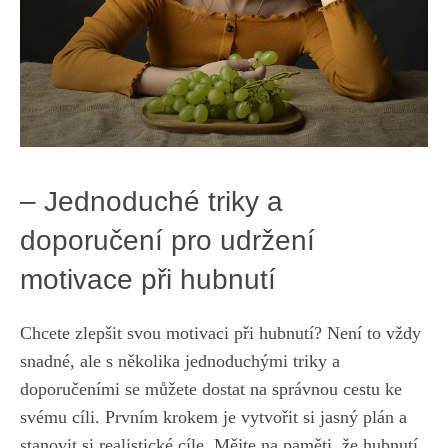
– Jednoduché triky a
doporučení pro udržení
motivace při hubnutí
Chcete zlepšit svou⁢ motivaci při hubnutí? Není to vždy
snadné, ale⁢ s několika jednoduchými triky a
doporučeními se můžete dostat na správnou cestu ke
svému cíli. Prvním krokem je vytvořit si jasný‍ plán a
stanovit si realistické ⁣cíle. Mějte na paměti, ⁣že hubnutí