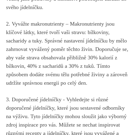
svého jídelníčku.
2. ​Vyvážte makronutrienty – Makronutrienty jsou
klíčové ⁣látky, které tvoří vaši stravu: bílkoviny,
sacharidy a tuky. Správné nastavení jídelníčku by ⁤mělo
zahrnovat vyvážený poměr těchto živin. Doporučuje se,
aby vaše strava obsahovala přibližně 30% kalorií z
bílkovin, 40% z ⁢sacharidů a 30% z tuků. Tímto
způsobem ​dodáte svému ​tělu potřebné živiny a zároveň
udržíte správnou energii po celý den.
3. Doporučené jídelníčky ⁤- Vyhledejte si různé
doporučené jídelníčky, které jsou sestavené odborníky
⁤na výživu. ‌Tyto jídelníčky mohou sloužit jako výborný
‌zdroj inspirace pro⁣ vás. Můžete se⁢ nechat inspirovat
různými⁣ recepty a jídelníčky,⁣ které jsou vyvážené a