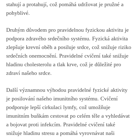
stahují a protahují, ⁢což pomáhá udržovat je‌ pružné⁢ a
pohyblivé.
Druhým důvodem pro ​pravidelnou fyzickou ⁢aktivitu je
podpora zdravého srdečního systému. Fyzická ​aktivita
zlepšuje krevní oběh⁢ a posiluje srdce, což snižuje riziko
srdečních onemocnění. Pravidelné cvičení také snižuje⁤
hladinu cholesterolu a tlak krve,⁣ což je důležité pro
‍zdraví našeho srdce.
Další významnou výhodou pravidelné fyzické aktivity
je posilování našeho imunitního systému. Cvičení
podporuje lepší cirkulaci lymfy, což umožňuje
imunitním buňkám cestovat po⁣ celém těle‍ a ‌vyhledávat
a bojovat proti infekcím. Pravidelné cvičení také
snižuje‌ hladinu stresu a pomáhá vyrovnávat‍ naši