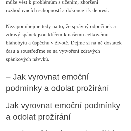
⁢může vést​ k problémům s učením, zhoršení
rozhodovacích schopností⁤ a dokonce⁣ i ‍k⁢ depresi.
Nezapomínejme tedy na to, že ⁤správný odpočinek a‌
zdravý spánek jsou klíčem k​ našemu celkovému
blahobytu a úspěchu v životě. Dejme si na ně dostatek
času a soustřeďme se na vytvoření ​zdravých
spánkových návyků.
– Jak vyrovnat emoční
podmínky a odolat⁢ prožírání
Jak vyrovnat⁣ emoční podmínky
a ‌odolat prožírání