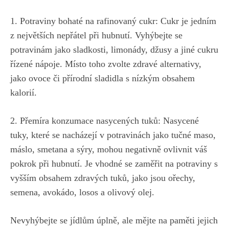
1. Potraviny bohaté na rafinovaný cukr: Cukr je jedním
z největších nepřátel ⁣při hubnutí. Vyhýbejte se ​
potravinám jako sladkosti, limonády, džusy a jiné cukru
řízené nápoje. Místo toho zvolte zdravé alternativy,
jako⁣ ovoce či přírodní sladidla s nízkým obsahem
kalorií.
2. Přemíra konzumace nasycených tuků: Nasycené
tuky, které‍ se nacházejí v potravinách jako ​tučné maso,
máslo, smetana a sýry, mohou negativně ovlivnit váš
pokrok při hubnutí. Je⁢ vhodné se zaměřit na potraviny s
vyšším obsahem ‍zdravých tuků, jako jsou ořechy,
semena, avokádo, losos a olivový olej.
Nevyhýbejte se jídlům úplně, ale mějte na paměti jejich