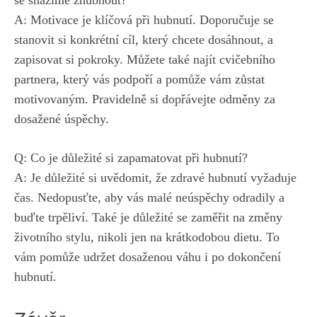
se snažíme zhubnout?
A: Motivace je klíčová při hubnutí. Doporučuje se
stanovit​ si konkrétní cíl, který chcete dosáhnout, a​
zapisovat si pokroky. Můžete také najít cvičebního
partnera, který vás podpoří a pomůže vám zůstat
motivovaným.⁤ Pravidelně si⁢ dopřávejte odměny za
dosažené⁤ úspěchy.
Q: Co je důležité​ si zapamatovat při hubnutí?
A: Je důležité si uvědomit, že zdravé hubnutí vyžaduje
čas. Nedopusťte, aby vás ‌malé⁤ neúspěchy odradily a
buďte trpěliví. ‍Také je ‍důležité​ se zaměřit na ​změny
životního stylu, nikoli jen na krátkodobou dietu.⁣ To
vám pomůže⁤ udržet dosaženou váhu i po dokončení
hubnutí.