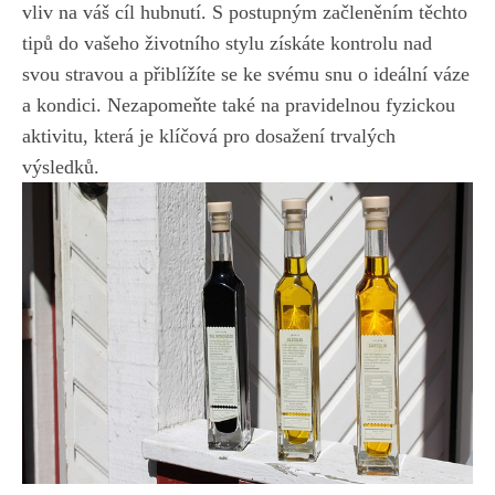
vliv ​na váš cíl ⁤hubnutí. S postupným začleněním těchto
tipů do vašeho životního stylu‌ získáte kontrolu nad
svou⁤ stravou a přiblížíte‌ se ke svému snu o ideální⁤ váze
a⁣ kondici. Nezapomeňte také na pravidelnou‍ fyzickou
aktivitu, která je klíčová ⁣pro⁤ dosažení trvalých
výsledků.