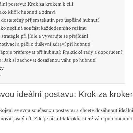
eální postavu: Krok za krokem k cíli
ako klíč k hubnutí a zdraví
 dostatečný příjem tekutin pro úspěšné hubnutí
jako nedílná součást každodenního režimu
strategie při jídle a vyvarujte se přejídání
motivaci a péči o duševní zdraví při hubnutí
nápoje preferovat při hubnutí: Praktické rady a doporučení
: Jak si zachovat dosaženou váhu po hubnutí
ky
y
 svou ideální postavu: Krok za krokem
okojeni se svou současnou postavou a chcete dosáhnout ideální
tanovit jasný cíl. Zde je několik kroků, které vám pomohou ur