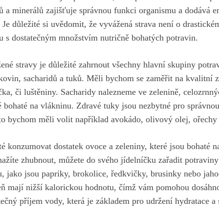
ů a minerálů zajišťuje správnou funkci organismu a dodává en
 Je důležité si uvědomit, že vyvážená strava není o drastické
u s dostatečným množstvím nutričně bohatých potravin.
ené stravy je důležité zahrnout všechny hlavní skupiny potrav
kovin, sacharidů a tuků. Měli bychom se zaměřit na kvalitní z
čka, či luštěniny. Sacharidy nalezneme ve zelenině, celozrnn
ké bohaté na vlákninu. Zdravé tuky jsou nezbytné pro správno
to bychom měli volit například avokádo, olivový olej, ořechy
té konzumovat dostatek ovoce a zeleniny, které jsou bohaté n
nažíte zhubnout, můžete do svého jídelníčku zařadit potraviny
, jako jsou papriky, brokolice, ředkvičky, brusinky nebo jah
ň mají nižší kalorickou hodnotu
, čímž vám pomohou dosáhnou
atečný příjem vody, která je základem pro udržení hydratace a