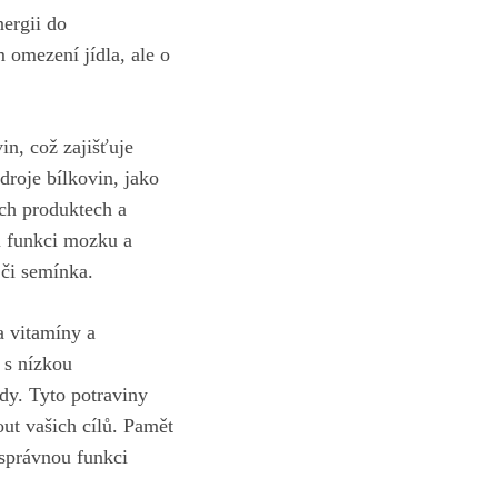
ergii do
m omezení jídla, ale o
in, což zajišťuje
droje bílkovin, jako
ých produktech a
u funkci mozku a
 či semínka.
a vitamíny a
 s nízkou
ody. Tyto potraviny
t vašich cílů. Pamět
 správnou funkci