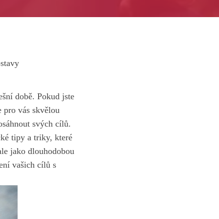
ostavy
ešní době. Pokud jste
pro vás skvělou
osáhnout svých cílů.
 tipy a triky, které
ale jako dlouhodobou
ní vašich cílů s