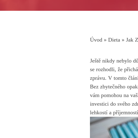
Úvod
»
Dieta
»
Jak Z
Ještě nikdy nebylo dů
se rozhodli, že přich
zprávu
. V tomto člán
Bez zbytečného opako
vám pomohou na vaší 
investici do svého zd
lehkostí a příjemností