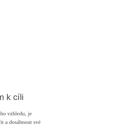
 k cíli
ho vzhledu, je
čit a dosáhnout své