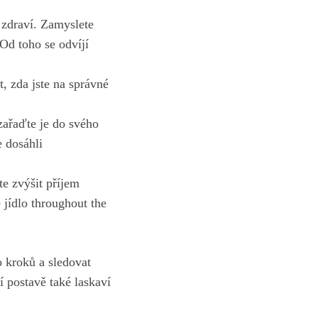
 zdraví. Zamyslete
Od toho se odvíjí
, zda jste na správné
 zařaďte je do svého
e dosáhli
te zvýšit příjem
 jídlo throughout the
o kroků a sledovat
 postavě také laskaví