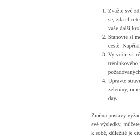
Zvažte své zd
se, zda chcet
vaše další kro
Stanovte si m
cestě. Napřík
Vytvořte si tr
tréninkového 
požadovaných
Upravte stravu
zeleniny, ome
day.
Změna postavy vyžadu
své výsledky, můžete
k sobě, důležité je cí