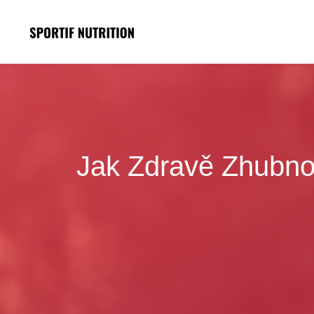
Přeskočit
na
obsah
Jak Zdravě Zhubnou