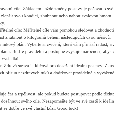
ravotní cíle: Základem každé změny postavy je pečovat o své
e zlepšit svou kondici, zhubnout nebo nabrat svalovou hmotu. 
ky.
ěřitelné cíle: Měřitelné cíle vám pomohou sledovat a zhodnotit
lad zhubnout 5 kilogramů během následujících dvou měsíců.
éninkový plán: Vyberte si cvičení, která vám přináší radost, a
plánu. Buďte pravidelní a postupně zvyšujte náročnost, abyst
 výsledků.
: Zdravá strava je klíčová pro dosažení ideální postavy. Zkus
zit přísun nezdravých tuků a dodržovat pravidelné a vyvážené
je čas a trpělivost, ale pokud budete postupovat podle těcht
 dosáhnout svého cíle. Nezapomeňte být ve své cestě k ideální
tit se dobře ve své vlastní kůži. Good luck!