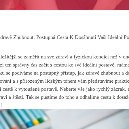
dravě Zhubnout: Postupná Cesta K Dosáhnutí Vaší Ideální P
ležitější se zaměřit na své zdraví a fyzickou kondici než v dn
ází ten správný čas začít s cestou ke své ideální postavě,
máme 
ku se podíváme na postupný přístup, jak zdravě zhubnout a d
vání a s přirozeným lidským tónem vám představíme praktické
cestě k vytoužené postavě. Neberte vše jako rychlý zázrak, 
raví a štěstí. Tak se pustíme do toho a odhalíme cestu k dosaže
!