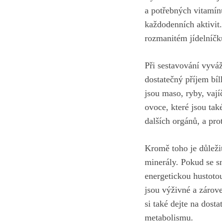
a potřebných vitamín
každodenních aktivit.
rozmanitém jídelníčk
Při sestavování vyváž
dostatečný příjem bíl
jsou maso, ryby, vají
ovoce, které jsou ta
dalších orgánů, a pro
Kromě toho je důleži
minerály. Pokud se s
energetickou hustotou
jsou výživné a
zárove
si také dejte na dost
metabolismu.