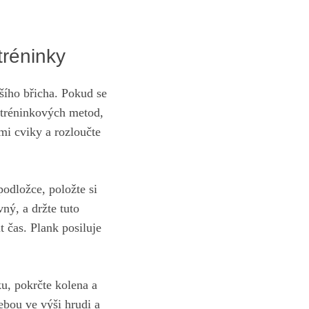
tréninky
jšího břicha. Pokud se
h tréninkových metod,
i cviky a rozloučte
 podložce, položte si
vný, a držte tuto
 čas. Plank posiluje
ku, pokrčte kolena a
ebou ve výši hrudi a