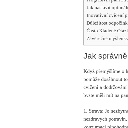
Jak nastavit optimál
Inovativní cvičení p
Důležitost odpočink
Často Kladené Otáz
Závěrečné myšlenk
Jak správně 
Když přemýšlíme o hu
pomůže dosáhnout toh
cvičení a dodržování
byste měli mít na pa
1. Strava: Je nezbytn
nezdravých potravin, 
konzumaci plnohodnot