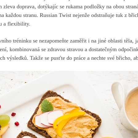
m zleva doprava, dotýkajíc se rukama podložky na obou stran
na každou stranu. Russian Twist nejenže odstraňuje tuk z břich
 a flexibility.
ího tréninku se nezapomeňte zaměřit i na jiné oblasti těla, j
ičení, kombinovaná se zdravou stravou a dostatečným odpoč
h výsledků. Takže se pusťte do práce a nechte své břicho, a