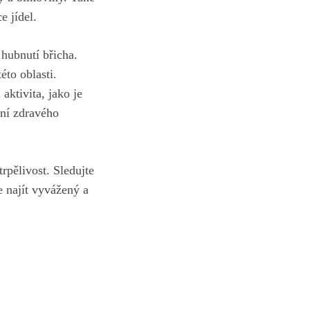
e jídel.
 hubnutí břicha.
éto oblasti.
aktivita, jako je
ání zdravého
rpělivost. Sledujte
e najít vyvážený a