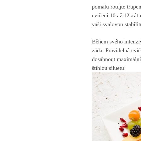
pomalu rotujte trupe
cvičení 10 až 12krát 
vaši svalovou stabilitu
Během svého intenzivn
záda. Pravidelná cv
dosáhnout maximálníc
štíhlou siluetu!