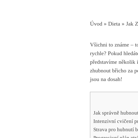
Úvod
»
Dieta
»
Jak Z
Všichni to známe – t
rychle? Pokud hledá
představíme několik 
zhubnout břicho za po
jsou na dosah!
Jak správně hubnout 
Intenzivní cvičení p
Strava pro hubnutí 
Progresivní plán ztr