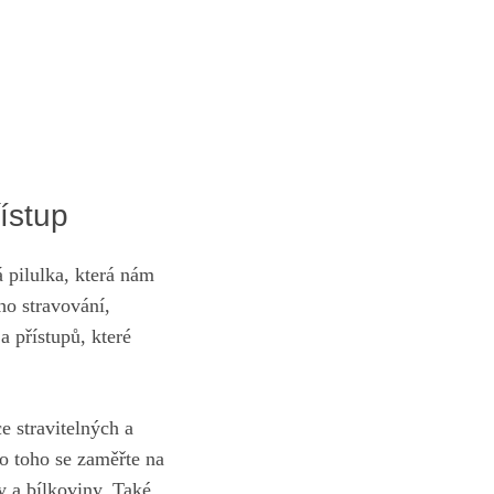
ístup
 pilulka, která nám
ho stravování,
 a přístupů,
které
e stravitelných a
to toho se zaměřte na
y a bílkoviny. Také