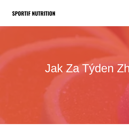
Přeskočit
na
obsah
Jak Za Týden Zhu