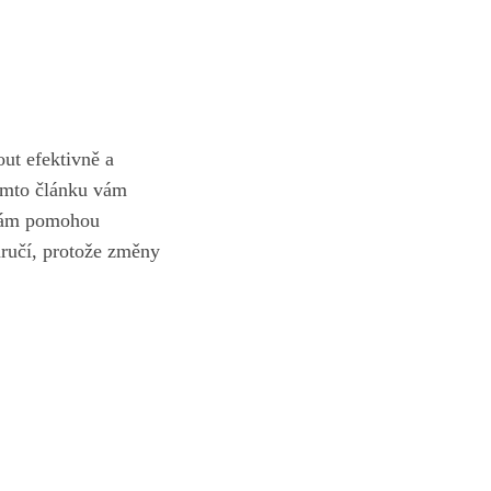
ut efektivně a
omto článku vám
é vám pomohou
áručí, protože změny