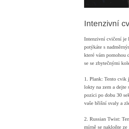
Intenzivní c
Intenzivní cvičení je
potýkáte s nadměrným
které vám pomohou d
se se zbytečnými kol
1. Plank: Tento cvik j
lokty na zem a dejte 
pozici po dobu 30 se
vaše břišní svaly a zl
2. Russian Twist: Ten
mírně se nakloňte ze 