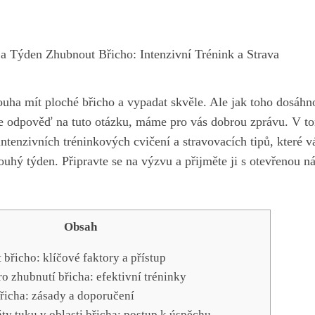
a Týden Zhubnout Břicho: Intenzivní Trénink a Strava
ouha mít ploché břicho a vypadat skvěle. Ale jak toho dosáhno
te odpověď na tuto otázku, máme pro vás dobrou zprávu. V t
intenzivních tréninkových cvičení a stravovacích tipů, kter
uhý týden. Připravte se na výzvu a přijměte ji s otevřenou n
Obsah
břicho: klíčové faktory a přístup
ro zhubnutí břicha: efektivní tréninky
břicha: zásady a doporučení
áty tuku v oblasti břicha: postup k úspěchu