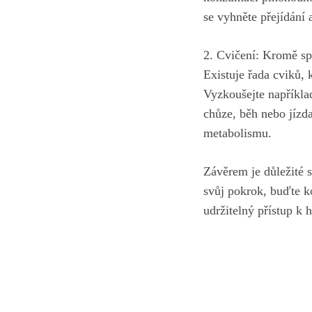
se vyhněte přejídání 
2. Cvičení: Kromě spr
Existuje řada cviků, 
Vyzkoušejte například
chůze, běh nebo jízd
metabolismu.
Závěrem je důležité s
svůj pokrok, buďte ko
udržitelný přístup k 