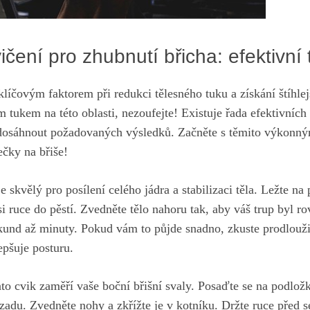
vičení pro zhubnutí břicha: efektivní 
 klíčovým faktorem při redukci tělesného tuku a získání štíhle
 tukem na této oblasti, nezoufejte! Existuje řada efektivníc
osáhnout požadovaných výsledků. Začněte s těmito výkonným
ečky na břiše!
e skvělý pro posílení celého jádra a stabilizaci těla. Ležte na
si ruce do pěstí. Zvedněte tělo nahoru tak, aby váš trup byl ro
kund až minuty. Pokud vám to půjde snadno, zkuste prodloužit
epšuje posturu.
to cvik zaměří vaše boční břišní svaly. Posaďte se na podlož
zadu. Zvedněte nohy a zkřížte je v kotníku. Držte ruce před s