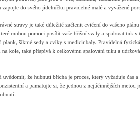
a zapojte do svého jídelníčku pravidelné malé a vyvážené porc
ávné stravy je také důležité začlenit cvičení do vašeho plánu
které mohou pomoci posílit vaše břišní svaly a spalovat tuk v t
 plank, šikmé sedy a cviky s medicinbaly. Pravidelná fyzická 
a na kole, také přispívá k celkovému spalování tuku a udržov
i uvědomit, že hubnutí břicha je proces, který vyžaduje čas a t
nzistentní a pamatujte si, že jednou z nejúčinnějších metod j
hubnutí.