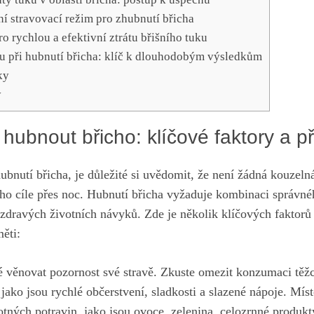
ní stravovací režim pro zhubnutí břicha
ro rychlou a efektivní ztrátu břišního tuku
u při hubnutí břicha: klíč k dlouhodobým výsledkům
ky
y
hubnout břicho: klíčové faktory a př
bnutí břicha, je důležité si uvědomit, že není žádná kouzelná
o cíle přes noc. Hubnutí břicha vyžaduje kombinaci správné
 zdravých životních návyků. Zde je několik klíčových faktorů
měti
:
é věnovat pozornost své stravě. Zkuste omezit konzumaci těžc
jako jsou rychlé občerstvení, sladkosti a slazené nápoje. Mís
ných potravin, jako jsou ovoce, zelenina, celozrnné produkt