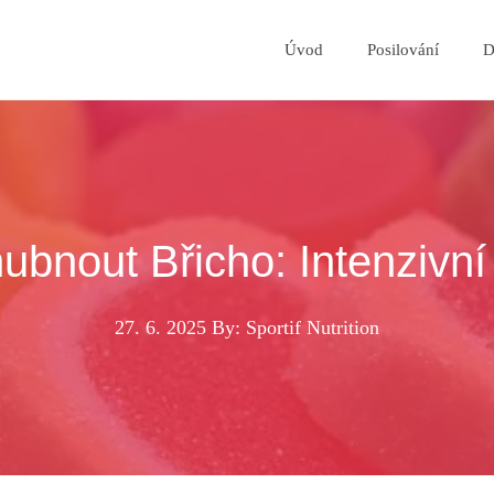
Úvod
Posilování
D
bnout Břicho: Intenzivní
27. 6. 2025
By: Sportif Nutrition