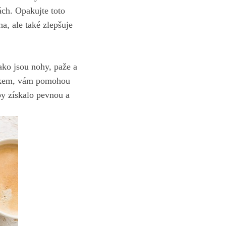
ách. Opakujte toto
a, ale také zlepšuje
ako jsou nohy, paže a
inkem, vám pomohou
by získalo pevnou a