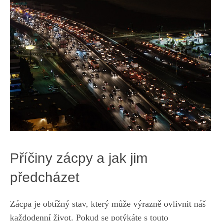
Příčiny zácpy a jak jim
předcházet
Zácpa je obtížný stav, který může výrazně ovlivnit náš
každodenní život. Pokud se potýkáte s touto