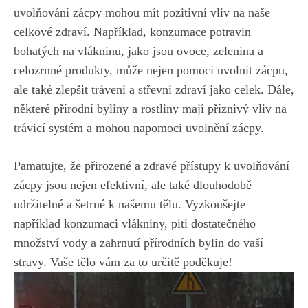
uvolňování zácpy mohou mít pozitivní vliv na naše
celkové zdraví. Například, konzumace potravin
bohatých na vlákninu, jako jsou ovoce, zelenina a
celozrnné produkty, může nejen pomoci uvolnit zácpu,
ale také zlepšit trávení a střevní zdraví jako celek. Dále,
některé přírodní byliny a rostliny mají příznivý vliv na
trávicí systém a mohou napomoci uvolnění zácpy.
Pamatujte, že přirozené a zdravé přístupy k uvolňování
zácpy jsou nejen efektivní, ale také dlouhodobě
udržitelné a šetrné k našemu tělu. Vyzkoušejte
například konzumaci vlákniny, pití dostatečného
množství vody a zahrnutí přírodních bylin do vaší
stravy. Vaše tělo vám za to určitě poděkuje!