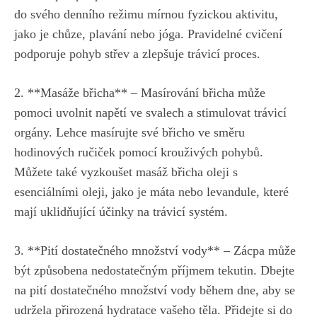
do svého denního režimu mírnou fyzickou aktivitu,
jako je chůze, plavání nebo jóga. Pravidelné cvičení
podporuje pohyb střev a zlepšuje trávicí proces.
2. **Masáže břicha** – Masírování břicha může
pomoci uvolnit napětí ve svalech a stimulovat trávicí
orgány. Lehce masírujte své břicho ve směru
hodinových ručiček pomocí krouživých pohybů.
Můžete také vyzkoušet masáž břicha oleji s
esenciálními oleji, jako je máta nebo levandule, které
mají uklidňující účinky na trávicí systém.
3. **Pití dostatečného množství vody** – Zácpa může
být způsobena nedostatečným příjmem tekutin. Dbejte
na pití dostatečného množství vody během dne, aby se
udržela přirozená hydratace vašeho těla. Přidejte si do