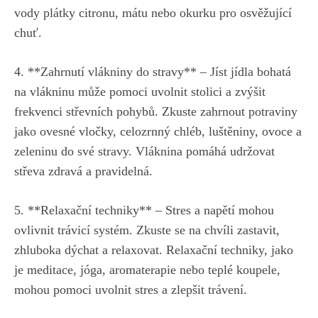
vody plátky citronu, mátu nebo okurku pro osvěžující
chuť.
4. **Zahrnutí vlákniny do stravy** – Jíst jídla bohatá
na vlákninu může pomoci uvolnit stolici a zvýšit
frekvenci střevních pohybů. Zkuste zahrnout potraviny
jako ovesné vločky, celozrnný chléb, luštěniny, ovoce a
zeleninu do své stravy. Vláknina pomáhá udržovat
střeva zdravá a pravidelná.
5. **Relaxační techniky** – Stres a napětí mohou
ovlivnit trávicí systém. Zkuste se na chvíli zastavit,
zhluboka dýchat a relaxovat. Relaxační techniky, jako
je meditace, jóga, aromaterapie nebo teplé koupele,
mohou pomoci uvolnit stres a zlepšit trávení.