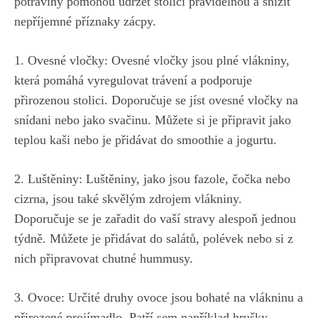
potraviny pomohou udržet stolici pravidelnou a snížit
nepříjemné příznaky zácpy.
1. Ovesné vločky: Ovesné vločky jsou plné vlákniny,
která pomáhá vyregulovat trávení a podporuje
přirozenou stolici. Doporučuje se jíst ovesné vločky na
snídani nebo jako svačinu. Můžete si je připravit jako
teplou kaši nebo je přidávat do smoothie a jogurtu.
2. Luštěniny: Luštěniny, jako jsou fazole, čočka nebo
cizrna, jsou také skvělým zdrojem vlákniny.
Doporučuje se je zařadit do vaší stravy alespoň jednou
týdně. Můžete je přidávat do salátů, polévek nebo si z
nich připravovat chutné hummusy.
3. Ovoce: Určité druhy ovoce jsou bohaté na vlákninu a
přirozené projímadlo. Patří sem například hrušky,