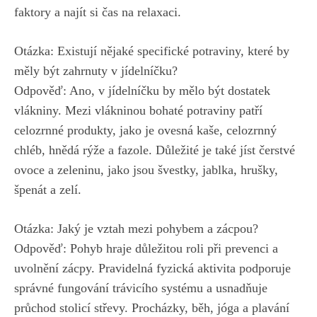
faktory a najít si čas na relaxaci.
Otázka: Existují nějaké specifické potraviny, které by
měly být zahrnuty v jídelníčku?
Odpověď: Ano, v jídelníčku by mělo být dostatek
vlákniny. Mezi vlákninou bohaté potraviny patří
celozrnné produkty, jako je ovesná kaše, celozrnný
chléb, hnědá rýže a fazole. Důležité je také jíst čerstvé
ovoce a zeleninu, jako jsou švestky, jablka, hrušky,
špenát a zelí.
Otázka: Jaký je vztah mezi pohybem a zácpou?
Odpověď: Pohyb hraje důležitou roli při prevenci a
uvolnění zácpy. Pravidelná fyzická aktivita podporuje
správné fungování trávicího systému a usnadňuje
průchod stolicí střevy. Procházky, běh, jóga a plavání