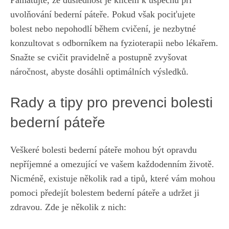
Pamatujte, že důslednost je klíčem k úspěchu při
uvolňování bederní páteře. Pokud však pociťujete
bolest nebo nepohodlí během cvičení, je nezbytné
konzultovat s odborníkem na fyzioterapii nebo lékařem.
Snažte se cvičit pravidelně a postupně zvyšovat
náročnost, abyste dosáhli optimálních výsledků.
Rady a tipy pro prevenci bolesti
bederní páteře
Veškeré bolesti bederní páteře mohou být opravdu
nepříjemné a omezující ve vašem každodenním životě.
Nicméně, existuje několik rad a tipů, které vám mohou
pomoci předejít bolestem bederní páteře a udržet ji
zdravou. Zde je několik z nich: