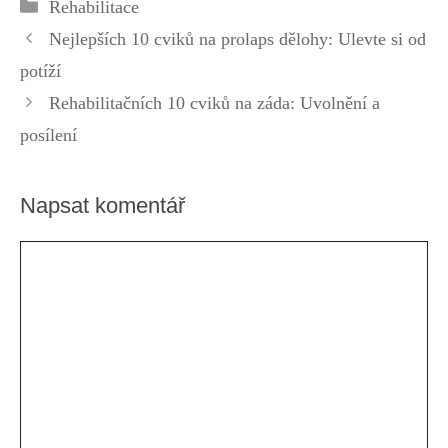
Rubriky
Rehabilitace
dostupnou péči
terapeutické vpichy
Nejlepších 10 cviků na prolaps dělohy: Ulevte si od
potíží
Rehabilitačních 10 cviků na záda: Uvolnění a
posílení
Napsat komentář
Komentář