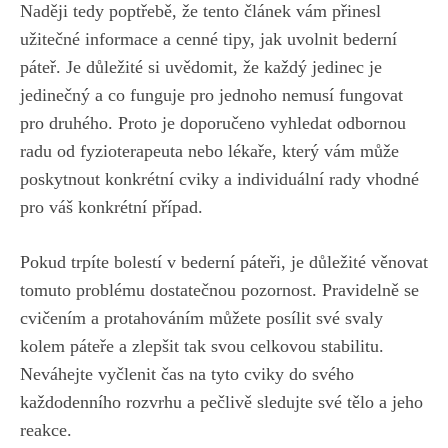
Naději tedy poptřebě, že tento článek vám přinesl
užitečné informace a cenné tipy, jak uvolnit bederní
páteř. Je důležité si uvědomit, že každý jedinec je
jedinečný a co
funguje pro jednoho nemusí fungovat
pro druhého
. Proto je doporučeno vyhledat odbornou
radu od fyzioterapeuta nebo lékaře, který vám může
poskytnout konkrétní cviky a individuální rady vhodné
pro váš konkrétní případ.
Pokud trpíte bolestí v bederní páteři, je důležité věnovat
tomuto problému dostatečnou pozornost. Pravidelně se
cvičením a protahováním můžete posílit své svaly
kolem páteře a zlepšit tak svou celkovou stabilitu.
Neváhejte vyčlenit čas na tyto cviky do svého
každodenního rozvrhu a pečlivě sledujte své tělo a jeho
reakce.