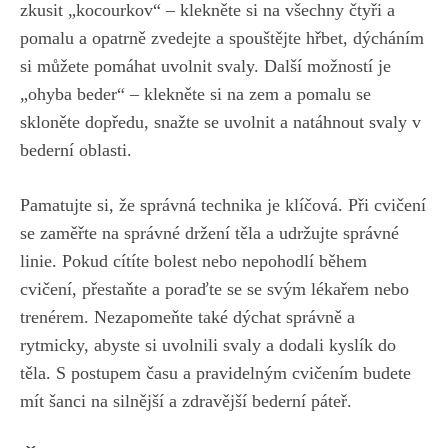
zkusit „kocourkov“ – klekněte si na všechny čtyři a
pomalu a opatrně zvedejte a spouštějte hřbet, dýcháním
si můžete pomáhat uvolnit svaly. Další možností je
„ohyba beder“ – klekněte si na zem a pomalu se
skloněte dopředu, snažte se uvolnit a natáhnout svaly v
bederní oblasti.
Pamatujte si, že správná technika je klíčová. Při cvičení
se zaměřte na správné držení těla a udržujte správné
linie. Pokud cítíte bolest nebo nepohodlí během
cvičení, přestaňte a
poraďte se se svým lékařem nebo
trenérem
. Nezapomeňte také dýchat správně a
rytmicky, abyste si uvolnili svaly a dodali kyslík do
těla. S postupem času a pravidelným cvičením budete
mít šanci na silnější a zdravější bederní páteř.