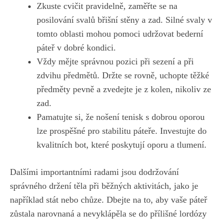
Zkuste cvičit pravidelně, zaměřte se na
posilování svalů břišní stěny a zad. Silné svaly v
tomto oblasti mohou pomoci udržovat bederní
páteř v dobré kondici.
Vždy mějte správnou pozici při sezení a při
zdvihu předmětů. Držte se rovně, uchopte těžké
předměty pevně a zvedejte je z kolen, nikoliv ze
zad.
Pamatujte si, že nošení tenisk s dobrou oporou
lze prospěšné pro stabilitu páteře. Investujte do
kvalitních bot, které poskytují oporu a tlumení.
Dalšími importantními radami jsou dodržování
správného držení těla při běžných aktivitách, jako je
například stát nebo chůze. Dbejte na to, aby vaše páteř
zůstala narovnaná a nevyklápěla se do přílišné lordózy