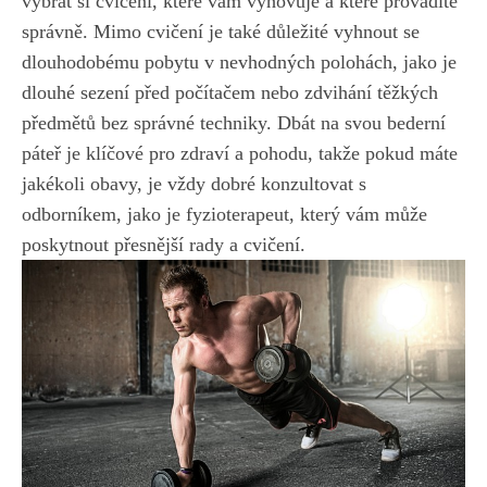
vybrat si cvičení, které vám vyhovuje a které provádíte
správně. Mimo cvičení je také důležité vyhnout se
dlouhodobému pobytu v nevhodných polohách, jako je
dlouhé sezení před počítačem nebo zdvihání těžkých
předmětů bez správné techniky. Dbát na svou bederní
páteř je klíčové pro zdraví a pohodu, takže pokud máte
jakékoli obavy, je vždy dobré konzultovat s
odborníkem, jako je fyzioterapeut, který vám může
poskytnout přesnější rady a cvičení.