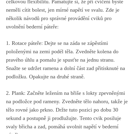
celkovou flexibilitu. Pamatujte si, že při cvičení byste
neměli cítit bolest, jen mírné napětí ve svalu. Zde je
několik návodů pro správné provádění cviků pro
uvolnění bederní páteře:
1. Rotace páteře: Dejte se na záda se zápěstími
položenými na zemi podél těla. Zvedněte kolena do
pravého úhlu a pomalu je spusťte na jednu stranu.
Snažte se udržet ramena a dolní část zad přitisknuté na
podložku. Opakujte na druhé straně.
2. Plank: Začněte ležením na břiše s lokty zpevněnými
na podložce pod rameny. Zvedněte tělo nahoru, takže je
tělo rovné jako prkno. Držte tuto pozici po dobu 30
sekund a postupně ji prodlužujte. Tento cvik posiluje
svaly břicha a zad, pomáhá uvolnit napětí v bederní