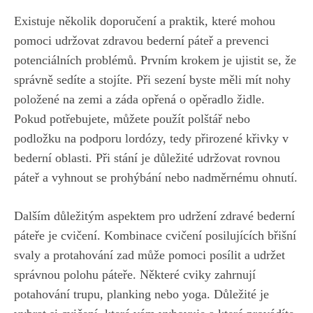
Existuje několik doporučení a praktik, které mohou
pomoci udržovat zdravou bederní páteř a prevenci
potenciálních problémů. Prvním krokem je ujistit se, že
správně sedíte a stojíte. Při sezení byste měli mít nohy
položené na zemi a záda opřená o opěradlo židle.
Pokud potřebujete, můžete použít polštář nebo
podložku na podporu lordózy, tedy přirozené křivky v
bederní oblasti. Při stání je důležité udržovat rovnou
páteř a vyhnout se prohýbání nebo nadměrnému ohnutí.
Dalším důležitým aspektem pro udržení zdravé bederní
páteře je cvičení. Kombinace cvičení posilujících břišní
svaly a protahování zad může pomoci posílit a udržet
správnou polohu páteře. Některé cviky zahrnují
potahování trupu, planking nebo yoga. Důležité je