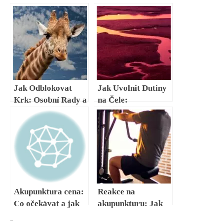
Jak Odblokovat
Jak Uvolnit Dutiny
Krk: Osobní Rady a
na Čele:
Bezpečné Postupy
Bezbolestně a
Bezpečně
Akupunktura cena:
Reakce na
Co očekávat a jak
akupunkturu: Jak
najít cenově
tělo reaguje na