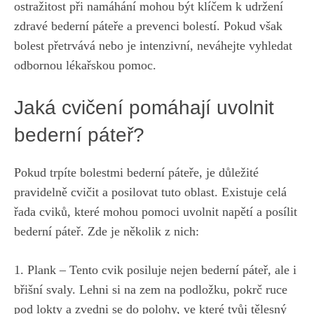
ostražitost při namáhání mohou být klíčem k udržení
zdravé bederní páteře a prevenci bolestí. Pokud však
bolest přetrvává nebo je intenzivní, neváhejte vyhledat
odbornou lékařskou pomoc.
Jaká cvičení pomáhají uvolnit
bederní páteř?
Pokud trpíte bolestmi bederní páteře, je důležité
pravidelně cvičit a posilovat tuto oblast. Existuje celá
řada cviků, které mohou pomoci uvolnit napětí a posílit
bederní páteř. Zde je několik z nich:
1. Plank – Tento cvik posiluje nejen bederní páteř, ale i
břišní svaly. Lehni si na zem na podložku, pokrč ruce
pod lokty a zvedni se do polohy, ve které tvůj tělesný