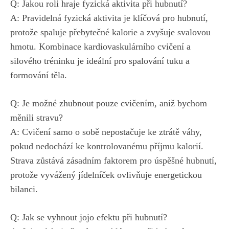
Q: Jakou roli hraje fyzická aktivita při hubnutí?
A: Pravidelná fyzická​ aktivita je klíčová ​pro hubnutí,
protože spaluje přebytečné kalorie a zvyšuje svalovou
hmotu. ⁤Kombinace kardiovaskulárního cvičení a
silového tréninku je ideální pro ‌spalování tuku ​a⁤
formování těla.
Q: Je možné zhubnout pouze cvičením, ​aniž bychom
měnili stravu?
A:⁤ Cvičení samo o sobě nepostačuje ⁣ke ztrátě váhy,
pokud nedochází ke kontrolovanému⁣ příjmu kalorií.
Strava zůstává zásadním faktorem pro úspěšné ​hubnutí,
⁤protože vyvážený jídelníček ovlivňuje ⁢energetickou
bilanci.
Q: Jak se vyhnout jojo efektu při hubnutí?