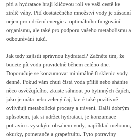
pití ‌a hydratace hrají klíčovou ‍roli ve vaší cestě ke
ztrátě ⁢váhy. Pití dostatečného množství⁤ vody je ‍zásadní
nejen pro udržení energie a ​optimálního fungování
organismu, ale také pro ‍podporu vašeho metabolismu a
odbourávání ​tuků.
Jak tedy ⁢zajistit správnou‍ hydrataci? Začněte tím, že
budete pít vodu pravidelně během⁤ celého dne.
Doporučuje se konzumovat‌ minimálně 8 sklenic ‍vody
⁤denně.‍ Pokud vám chutí čistá voda příliš‌ nebo⁢ sháníte
něco osvěžujícího, zkuste ‌sáhnout po⁢ bylinných čajích,
jako je máta nebo zelený čaj, které⁢ také ‍pozitivně
ovlivňují metabolické​ procesy a ⁢trávení. Další dobrým
způsobem, jak ​si udržet hydrataci, je‌ konzumace
potravin s vysokým obsahem vody, ⁤například melounu,
okurky,‌ pomeranče a grapefruitu. Tyto potraviny