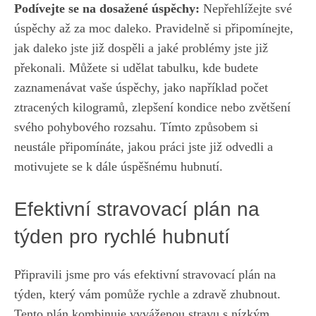
Podívejte se na dosažené úspěchy:
Nepřehlížejte své ​
úspěchy‍ až za moc daleko. Pravidelně si připomínejte,
jak​ daleko jste​ již ⁣dospěli a jaké problémy jste již
překonali. Můžete si ⁤udělat tabulku, kde budete
⁢zaznamenávat vaše úspěchy, jako​ například počet
ztracených kilogramů, ‌zlepšení kondice⁢ nebo zvětšení⁣
svého ‍pohybového rozsahu.‍ Tímto způsobem si
neustále ​připomínáte, jakou práci jste již⁤ odvedli a
motivujete se ​k dále úspěšnému hubnutí.
Efektivní stravovací plán na
týden pro ‌rychlé⁣ hubnutí
Připravili jsme pro vás efektivní stravovací plán na
týden, který vám pomůže rychle a ‍zdravě zhubnout.
Tento plán kombinuje vyváženou stravu s nízkým