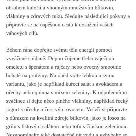
‌obsahem kalorií a ‍vhodným množstvím bílkovin,
vlákniny a​ zdravých ​tuků. Sledujte následující pokyny a
​připravte se na úspěšnou cestu‍ k⁣ dosažení vašich
váhových cílů.
Během ⁤rána dopřejte svému tělu energii pomocí
vyvážené snídaně. ⁣Doporučujeme třeba vaječnou
omeletu s špenátem a rajčaty nebo ovocný smoothie
bohaté​ na proteiny. Na oběd‍ volte⁤ lehkou‍ a ‌sytou
variantu, jako⁤ je například kuřecí salát⁢ s avokádem a
ořechy nebo quinoa s mixem zeleniny. K odpolednímu
svačince ‌si dejte⁤ něco plného vlákniny, například řecký
jogurt⁢ s ořechy ‌a čerstvým ​ovocem. Večeři si připravte
s⁤ důrazem ⁣na kvalitní zdroje bílkovin, jako je losos na
⁣grilu s‌ listovým salátem nebo‌ tofu s čínskou zeleninou.
Nezapomínejte také dostatečně pít vodu a vyhýbejte‍ se