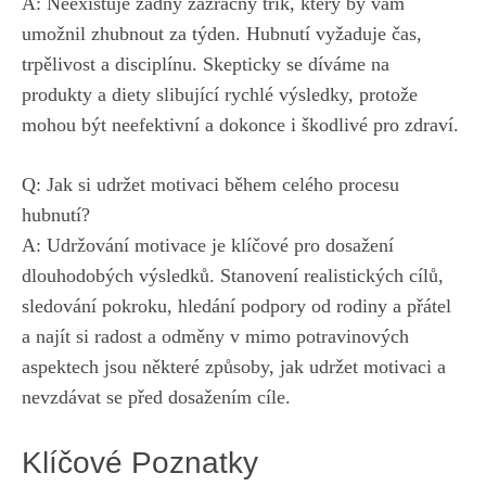
A: Neexistuje ⁢žádný ‍zázračný trik, který by vám
umožnil‍ zhubnout ⁤za⁤ týden. Hubnutí vyžaduje čas,
trpělivost a disciplínu.‍ Skepticky se díváme na​
produkty a ‍diety slibující rychlé výsledky, protože
mohou být neefektivní a dokonce i ‍škodlivé pro⁢ zdraví.
Q: Jak si udržet motivaci během celého procesu
hubnutí?
A: Udržování motivace je klíčové pro dosažení
dlouhodobých výsledků. Stanovení realistických cílů,
sledování⁤ pokroku, hledání podpory⁤ od rodiny a přátel
a najít si radost a odměny⁣ v mimo ⁣potravinových
aspektech jsou některé způsoby, jak udržet motivaci a
nevzdávat se před dosažením cíle.
Klíčové Poznatky