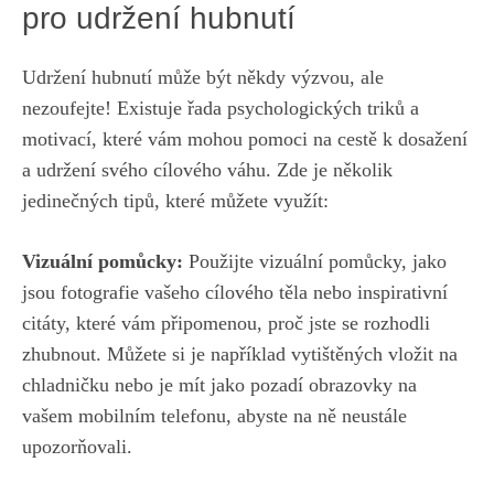
pro ⁢udržení hubnutí
Udržení ⁣hubnutí ​může být někdy výzvou, ale
nezoufejte! Existuje řada psychologických triků ⁢a
motivací, které vám ‍mohou pomoci na cestě ⁣k dosažení
‌a udržení svého⁢ cílového váhu. Zde je několik‌
jedinečných tipů, které můžete ‍využít:
Vizuální pomůcky:
Použijte ⁢vizuální pomůcky, ⁢jako
⁣jsou fotografie vašeho ⁣cílového těla​ nebo inspirativní⁢
citáty, ⁢které‍ vám připomenou, proč​ jste‍ se ‌rozhodli
zhubnout. Můžete ⁢si je například vytištěných vložit na
chladničku nebo je mít jako pozadí obrazovky na
vašem mobilním telefonu,⁣ abyste na ně neustále
upozorňovali.