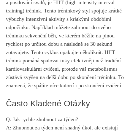
a posilování⁣ svalů, je HIIT (high-intensity interval‍
training) ‌trénink. Tento tréninkový styl spojuje krátké
výbuchy intenzivní aktivity s krátkými obdobími
odpočinku. Například⁢ můžete zahrnout do⁣ svého
tréninku sekvenční běh, ve kterém běžíte ⁣na plnou
rychlost po⁣ určitou dobu a⁢ následně ‍se 30‍ sekund
zotavujete. Tento cyklus opakujte několikrát. HIIT
trénink pomáhá spalovat tuky efektivněji než tradiční
kardiovaskulární​ cvičení, protože váš metabolismus
zůstává zvýšen na⁢ delší⁤ dobu po skončení tréninku. To
znamená, že ⁣spálíte více ⁢kalorií​ i po skončení cvičení.
Často ⁣Kladené Otázky
Q: Jak rychle⁤ zhubnout ‍za týden?
A: Zhubnout za týden není snadný úkol, ale existují