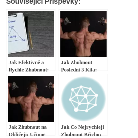
Související Příspěvky:
Jak Efektivně a
Jak Zhubnout
Rychle Zhubnout:
Poslední 3 Kila:
Osobní Návody a
Účinné Metody
Postupy
Jak Zhubnout na
Jak Co Nejrychleji
Obličeji: Účinné
Zhubnout Břicho: