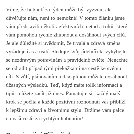
Víme, že hubnutí za týden může být výzvou, ale
důvěřujte nám, není to ​nemožné!⁣ V tomto článku jsme
vám⁢ představili ⁣několik efektivních ​metod a triků, které
vám pomohou rychle zhubnout a dosáhnout svých cílů.
Je ale důležité si uvědomit, že trvalá⁢ a ⁤zdravá změna
⁤vyžaduje čas a úsilí. Sledujte svůj jídelníček, vyhýbejte
se nezdravým potravinám a pravidelně cvičte. Nenechte
‌se ‌odradit případnými překážkami na ⁤cestě ke svému
cíli. S​ vůlí, plánováním a disciplínou můžete dosáhnout
‌úžasných výsledků. Teď, když ‍máte ‌tolik informací a
tipů, můžete začít již dnes. Pamatujte si, každý​ malý⁢
krok se⁢ počítá a každé ‌pozitivní rozhodnutí vás ⁤přiblíží
k lepšímu zdraví a životnímu stylu.⁣ Držíme vám palce
na vaší cestě za rychlým hubnutím! ⁢