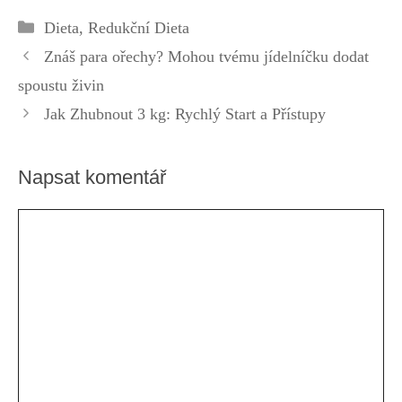
Metody Pro
Efektivní Cesty
Rubriky
Dieta
,
Redukční Dieta
Redukci Tuku
Znáš para ořechy? Mohou tvému jídelníčku dodat
spoustu živin
Jak Zhubnout 3 kg: Rychlý Start a Přístupy
Napsat komentář
Komentář