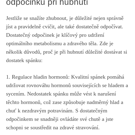
odpočinku při hubnutí
Jestliže se snažíte zhubnout, ⁢je ​důležité nejen správně
jíst a ⁤pravidelně cvičit, ale ⁢také dostatečně ⁤odpočívat.
Dostatečný ‍odpočinek je klíčový pro udržení
optimálního metabolismu a zdravého ⁢těla. Zde je
několik důvodů, proč⁢ je při hubnutí⁤ důležité ⁣dostávat si
dostatek spánku:
1. Regulace hladin⁣ hormonů: Kvalitní spánek pomáhá⁤
udržovat rovnováhu hormonů souvisejících‍ se hladem⁢ a
⁤sycením. Nedostatek‌ spánku může vést‍ k narušení
těchto hormonů,‍ což zase⁢ způsobuje nadměrný hlad a‍
chuť​ k nezdravým potravinám. S dostatečným
odpočinkem⁣ se snadněji⁢ ovládáte své chutě a jste​
schopni se ⁣soustředit na ⁣zdravé stravování.