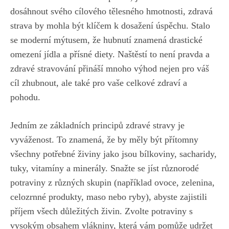
⁤dosáhnout svého cílového tělesného hmotnosti,‍ zdravá
strava ‌by mohla být klíčem k dosažení⁤ úspěchu. Stalo
se moderní‍ mýtusem, že hubnutí znamená drastické
omezení ⁢jídla a přísné diety. Naštěstí to není pravda a
zdravé stravování přináší mnoho výhod nejen‍ pro váš
cíl zhubnout, ale také ‍pro vaše celkové zdraví a
pohodu.
Jedním ze základních principů zdravé stravy je
vyváženost. To​ znamená, že by měly být přítomny
všechny​ potřebné živiny jako jsou bílkoviny,⁣ sacharidy,
tuky, vitamíny a minerály. Snažte se jíst různorodé
potraviny ‌z různých skupin ‌(například ovoce, zelenina,
celozrnné produkty, maso nebo ryby), abyste zajistili
příjem všech důležitých živin. Zvolte potraviny s
vysokým ‍obsahem ⁣vlákniny, která ‍vám pomůže udržet