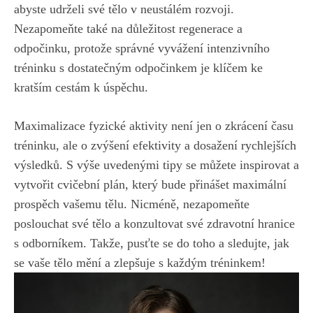
abyste udrželi své‍ tělo⁣ v neustálém rozvoji. ​
Nezapomeňte také ⁣na důležitost regenerace a
odpočinku, protože správné vyvážení‌ intenzivního
tréninku s dostatečným odpočinkem je klíčem ⁣ke
kratším cestám k úspěchu.
Maximalizace fyzické aktivity není jen o zkrácení času
tréninku, ale o zvýšení efektivity a dosažení rychlejších​
výsledků.‍ S výše uvedenými tipy se ​můžete‌ inspirovat a
vytvořit cvičební plán, který​ bude přinášet maximální
prospěch ⁤vašemu tělu. ⁢Nicméně, nezapomeňte
poslouchat své tělo a‍ konzultovat⁢ své zdravotní hranice
s odborníkem. Takže, ⁤pusťte se do toho a sledujte, jak‌
se ⁣vaše tělo mění a zlepšuje s každým tréninkem!