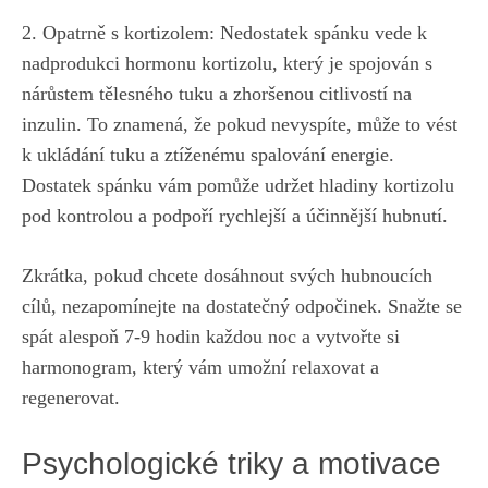
2. Opatrně s kortizolem: Nedostatek spánku vede k
nadprodukci hormonu‍ kortizolu, který je spojován s⁣
nárůstem tělesného tuku a​ zhoršenou citlivostí na
inzulin.⁤ To znamená, že pokud nevyspíte, může⁤ to vést
k ukládání tuku a ztíženému spalování energie.
‌Dostatek spánku vám pomůže udržet hladiny‌ kortizolu
⁢pod ‍kontrolou a podpoří rychlejší​ a účinnější hubnutí.
Zkrátka, pokud chcete dosáhnout ​svých hubnoucích
cílů, nezapomínejte na dostatečný odpočinek. ⁣Snažte ⁤se
spát alespoň ​7-9 hodin každou noc a vytvořte si
harmonogram, který‌ vám umožní ​relaxovat ⁤a
regenerovat.
Psychologické triky a motivace