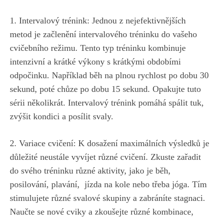
1.​ Intervalový trénink: Jednou z nejefektivnějších‌
metod je začlenění intervalového ‍tréninku ‍do vašeho
cvičebního‍ režimu. Tento typ tréninku kombinuje
intenzivní a krátké výkony s krátkými obdobími
odpočinku. Například ​běh na‌ plnou rychlost po dobu 30⁣
sekund, ‌poté chůze po dobu 15 sekund. Opakujte tuto
sérii několikrát. Intervalový trénink pomáhá spálit tuk,‌
zvýšit kondici ‌a⁢ posílit svaly.
2. Variace ‍cvičení: K dosažení maximálních výsledků je
⁣důležité neustále vyvíjet‌ různé cvičení. Zkuste zařadit
do svého tréninku různé aktivity, jako je běh,
posilování, ⁤plavání, ‌
jízda na kole ‌nebo třeba ⁤jóga
. Tím
stimulujete různé svalové skupiny a zabráníte stagnaci.
Naučte se nové cviky a zkoušejte různé kombinace,