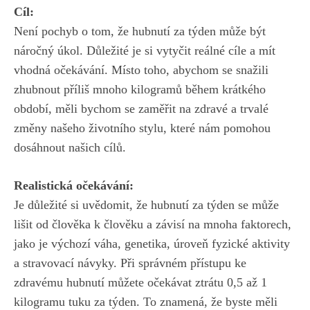
Cíl:
Není pochyb o⁤ tom,⁢ že ⁢hubnutí za týden může být
náročný ⁢úkol. ‍Důležité je si vytyčit reálné cíle a mít
vhodná očekávání. Místo toho, abychom se snažili
zhubnout příliš mnoho kilogramů během krátkého
období, měli bychom ‍se zaměřit na zdravé a trvalé⁢
změny​ našeho životního stylu, které ⁢nám pomohou
dosáhnout našich cílů.
Realistická očekávání:
Je důležité si uvědomit, že hubnutí za ⁢týden se⁣ může
lišit ⁢od člověka k člověku a závisí na ⁣mnoha faktorech,
jako je výchozí váha, genetika, úroveň fyzické aktivity
a stravovací návyky. Při správném přístupu⁣ ke
zdravému⁤ hubnutí můžete očekávat ztrátu 0,5 až 1
kilogramu tuku‍ za týden. To ⁣znamená, ⁣že byste měli