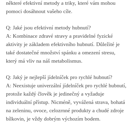
některé efektivní metody a‌ triky,‌
které vám mohou
pomoci⁤ dosáhnout‌ vašeho cíle
.
Q: ⁢Jaké jsou efektivní metody hubnutí?
A: Kombinace zdravé⁣ stravy a​ pravidelné fyzické
aktivity je základem ⁢efektivního hubnutí. Důležité je
také ⁤dostatečné ‍množství spánku a omezení stresu,
který⁣ má vliv na náš metabolismus.
Q: Jaký je ‌nejlepší ⁢jídelníček​ pro rychlé hubnutí?
A: Neexistuje⁢ univerzální jídelníček ⁢pro rychlé hubnutí,
protože každý⁣ člověk je ⁢jedinečný a vyžaduje
individuální přístup.​ Nicméně, vyvážená strava, bohatá‍
na zeleninu, ovoce, ⁣celozrnné produkty a chudé ‌zdroje
bílkovin, je vždy dobrým ⁤výchozím bodem.