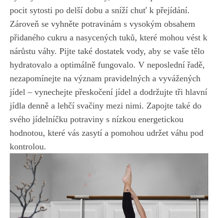
pocit sytosti po‌ delší dobu a sníží chuť k přejídání.
Zároveň ⁢se vyhněte ⁢potravinám s vysokým obsahem
‌přidaného cukru a nasycených tuků, které mohou vést k
​nárůstu ⁤váhy. Pijte také dostatek vody, aby se vaše⁤ tělo
hydratovalo a optimálně fungovalo. V⁢ neposlední‍ řadě,
nezapomínejte na význam pravidelných a vyvážených
jídel – vynechejte přeskočení jídel‌ a dodržujte tři hlavní
jídla denně a lehčí svačiny mezi nimi. Zapojte​ také do
svého jídelníčku potraviny s nízkou energetickou
hodnotou, které vás zasytí a⁤ pomohou udržet váhu pod
kontrolou.