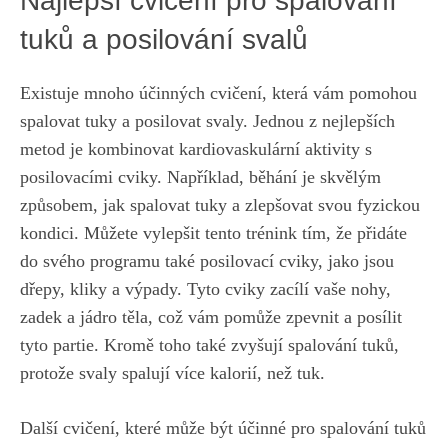
Najlepší cvičení pro spalování
tuků a​ posilování svalů
Existuje‍ mnoho účinných cvičení, která vám ⁣pomohou​
spalovat tuky a posilovat svaly. Jednou z nejlepších
metod ‍je kombinovat kardiovaskulární aktivity s
posilovacími cviky. ‍Například, běhání je skvělým
způsobem, jak ⁣spalovat tuky‍ a zlepšovat svou fyzickou‌
kondici. Můžete vylepšit tento trénink tím, ‍že přidáte
do svého programu také posilovací cviky, jako jsou
dřepy,⁢ kliky ‌a výpady.​ Tyto cviky ​zacílí vaše‍ nohy,
zadek⁣ a jádro těla, což vám pomůže zpevnit a posílit
tyto partie. Kromě toho také zvyšují spalování tuků,
protože svaly spalují​ více kalorií, než tuk.
Další cvičení, které může ⁣být účinné pro⁢ spalování tuků