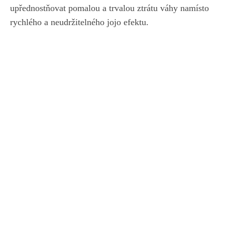
upřednostňovat pomalou a⁤ trvalou ztrátu váhy namísto
rychlého‍ a neudržitelného ⁤jojo efektu.