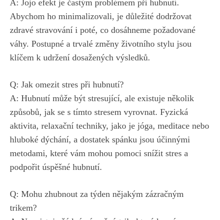
A: Jojo efekt je častým ‌problémem při hubnutí.
Abychom ho minimalizovali, je důležité dodržovat⁢
zdravé⁢ stravování‌ i poté, ​co dosáhneme požadované
váhy. Postupné a ‌trvalé⁣ změny⁤ životního stylu jsou
klíčem ‌k udržení dosažených výsledků.
Q: Jak ⁤omezit stres při‌ hubnutí?
A: Hubnutí může ‍být‌ stresující, ale existuje několik
způsobů,‍ jak ‍se s tímto stresem⁢ vyrovnat. Fyzická
aktivita, relaxační techniky,⁤ jako je jóga, meditace nebo
hluboké dýchání, ‌a dostatek spánku jsou účinnými
⁤metodami, ‍které vám mohou pomoci snížit stres a
podpořit úspěšné hubnutí.
Q: Mohu zhubnout‌ za týden⁢ nějakým ⁣zázračným
trikem?