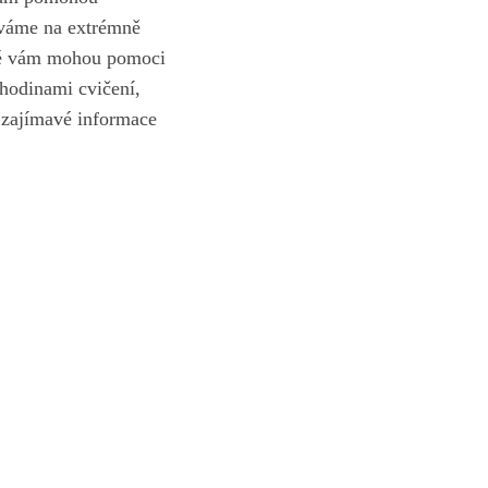
íváme na extrémně
eré vám mohou pomoci
hodinami cvičení,
a zajímavé informace