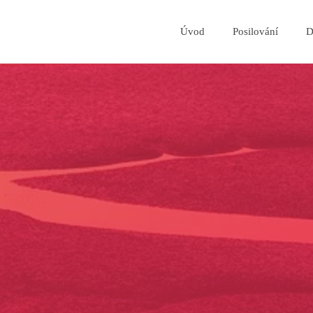
Úvod
Posilování
D