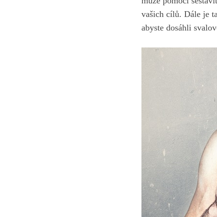
může pomoci sestavit
vašich cílů. Dále je 
abyste dosáhli svalov