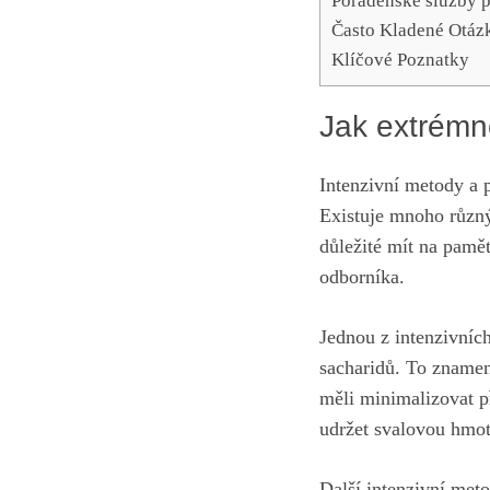
Poradenské služby p
Často Kladené Otáz
Klíčové Poznatky
Jak extrémně
Intenzivní metody a p
Existuje mnoho různý
důležité mít na pamě
odborníka.
Jednou z intenzivní
sacharidů. To znamená
měli minimalizovat p
udržet svalovou hmot
Další intenzivní meto