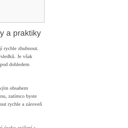
y a praktiky
jí rychle zhubnout.
sledků. Je však
a pod dohledem
ízkým obsahem
inu, zatímco byste
out rychle a zároveň
ní úseky cvičení s