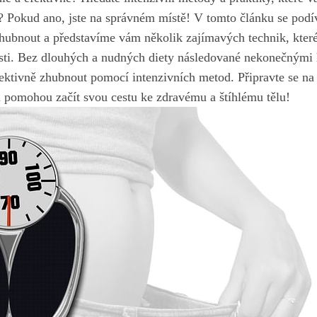
? Pokud ano, jste na správném místě! V tomto článku se pod
zhubnout a představíme vám několik zajímavých technik, kt
sti. Bez dlouhých a nudných diety následované nekonečnými 
efektivně zhubnout pomocí intenzivních metod. Připravte se n
ám pomohou začít svou cestu ke zdravému a štíhlému tělu!