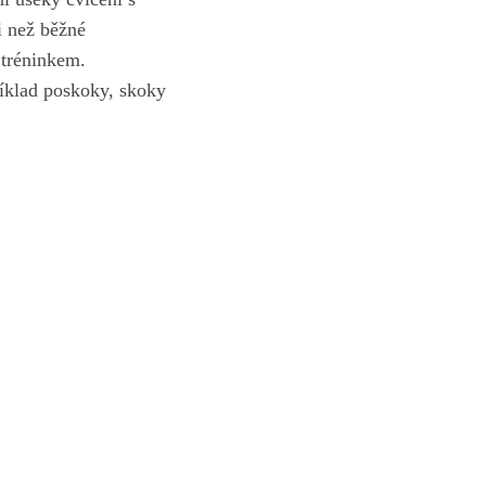
i než běžné
 tréninkem.
říklad poskoky, skoky