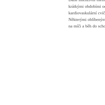
krátkými obdobími od
kardiovaskulární cvič
Některými oblíbenými 
na míči a běh do sch