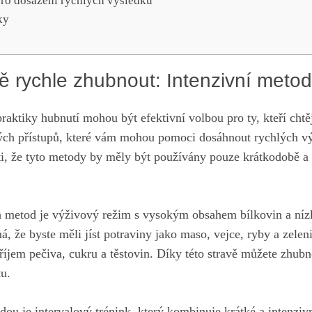
ro dosažení rychlých výsledků
ky
 rychle zhubnout: Intenzivní metod
raktiky hubnutí mohou být efektivní volbou pro ty, kteří chtě
ch přístupů, které vám mohou pomoci dosáhnout rychlých vý
ti, že tyto metody by měly být používány pouze krátkodobě 
ch metod je výživový režim s vysokým obsahem bílkovin a n
, že byste měli jíst potraviny jako maso, vejce, ryby a zelen
říjem pečiva, cukru a těstovin. Díky této stravě můžete zhubn
u.
dou je intervalový trénink, který kombinuje krátké a intenziv