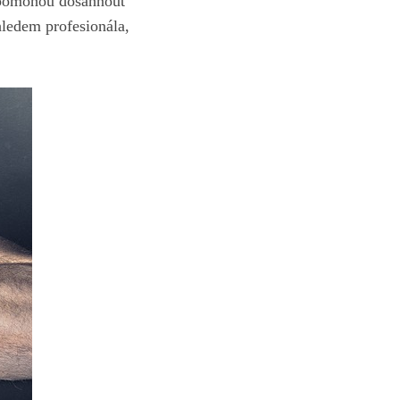
m pomohou dosáhnout
hledem profesionála,