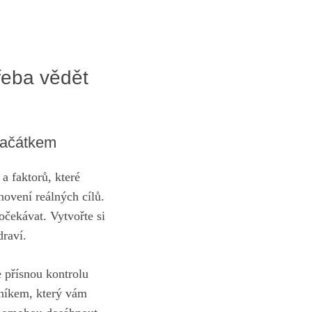
řeba vědět
 začátkem
a faktorů, které
novení reálných cílů.
očekávat. Vytvořte si
draví.
 přísnou kontrolu
rníkem, který vám