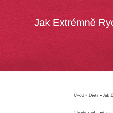
Jak Extrémně Ryc
Úvod
»
Dieta
»
Jak E
Chcete zhubnout rych