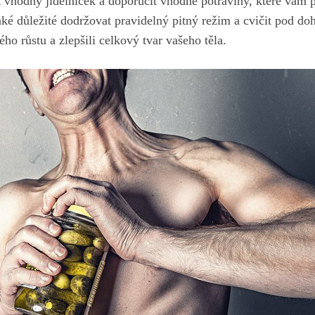
 vhodný jídelníček a doporučit vhodné potraviny, které vá
také důležité dodržovat pravidelný pitný režim a cvičit pod do
ého růstu a zlepšili celkový tvar vašeho těla.