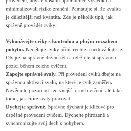
provedení,‍ abyste dosáhli optimálních výsledků ⁤a
minimalizovali riziko zranění. Pamatujte ⁣si, že kvalita⁤
je ‍důležitější než kvantita. Zde je několik‌ tipů, ⁢jak⁤
správně provádět cviky:
Vykonávejte cviky s ⁢kontrolou a plným rozsahem​
pohybu.
Nedělejte cviky příliš rychle a nedovádějte ‌je.
Dbejte na správné ‌držení těla a udržujte ‍si‍ správnou
⁣pozici během celého cvičení.
Zapojte správné svaly.
Při provedení cviků dbejte na
správnou aktivaci⁤ svalů, na které je cvik ⁤zaměřen.
Nevěnujte pozornost jen vnější formě ​cvičení, ale také
tomu,⁤ jak cítíte svaly​ pracovat.
Dýchejte správně.
Správné dýchání je klíčové pro
úspěšné provedení cvičení. Dýchejte přirozeně a
synchronizujte svůj dech ⁤s‌ pohybem.