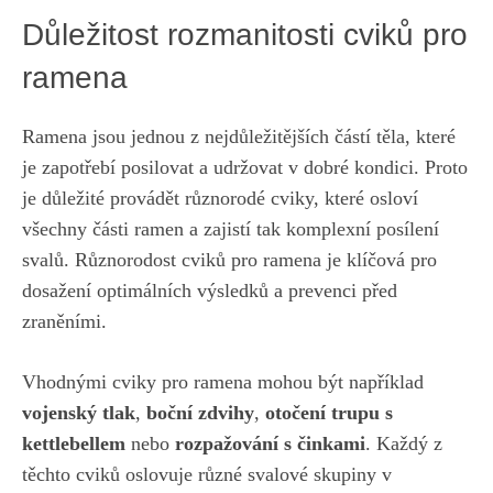
Důležitost rozmanitosti ⁤cviků pro
ramena
Ramena jsou ⁢jednou⁤ z ‍nejdůležitějších částí těla, ⁤které
je⁤ zapotřebí‌ posilovat a ⁤udržovat v⁤ dobré kondici. Proto
je důležité ⁢provádět různorodé cviky,​ které osloví
všechny části ramen ​a ⁤zajistí ​tak‌ komplexní ⁢posílení
svalů. Různorodost⁣ cviků⁣ pro‍ ramena je klíčová pro
dosažení optimálních výsledků a⁤ prevenci před
zraněními.
Vhodnými cviky pro ‍ramena ⁢mohou být například ⁣
vojenský tlak
,
boční zdvihy
,
otočení trupu s
kettlebellem
nebo
rozpažování s ​činkami
. Každý z
těchto cviků oslovuje⁢ různé svalové skupiny v ​