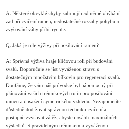
A: Některé ⁣obvyklé chyby‌ zahrnují nadměrné ohýbání
zad při ‌cvičení ramen, nedostatečné rozsahy pohybu a
⁣zvyšování váhy ‌příliš ⁣rychle.
Q: Jaká je role výživy při posilování ramen?
A: ⁢Správná⁢ výživa hraje klíčovou roli ‍při budování⁣
svalů. ‌Doporučuje ⁤se jíst vyváženou stravu ‌s
dostatečným množstvím bílkovin pro regeneraci svalů.
Doufáme, že vám náš ⁣průvodce byl nápomocný při
plánování vašich ​tréninkových rutin pro⁤ posilování
ramen a
dosažení symetrického‍ vzhledu
. ⁢Nezapomeňte⁢
důsledně dodržovat ⁣správnou techniku cvičení a
postupně zvyšovat⁤ zátěž,⁢ abyste dosáhli ⁢maximálních
výsledků. ⁤S pravidelným tréninkem a vyváženou