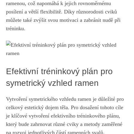
ramenou,⁤ což⁤ napomáhá⁤ k​ jejich rovnoměrnému
⁣posílení‌ a větší ⁣flexibilitě. Díky různorodosti cviků
můžete také zvýšit ⁤svou motivaci ‌a zabránit⁢ nudě ⁢při
tréninku.
Efektivní tréninkový plán pro
symetrický vzhled ramen
Vytvoření symetrického vzhledu ramen je důležité pro
celkový estetický dojem těla. Pro dosažení tohoto cíle⁢
je klíčové vytvoření efektivního​ tréninkového plánu,
který ⁣bude zahrnovat různé ‍cviky⁤ a metody zaměřené
⁣na rozvoj jednotlivých částí ramenních svalů.