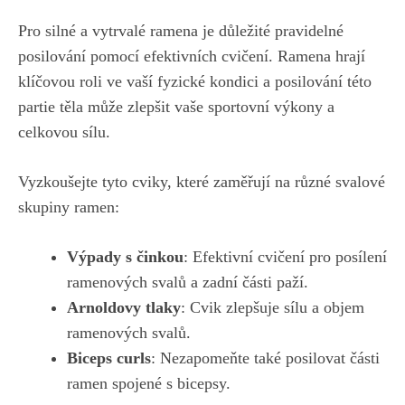
Pro silné a vytrvalé ramena je důležité pravidelné‍
posilování pomocí⁣ efektivních cvičení. Ramena⁢ hrají
klíčovou roli ‌ve vaší fyzické kondici⁢ a posilování této
partie těla ‌může⁤ zlepšit vaše sportovní výkony a⁤
celkovou ​sílu.
Vyzkoušejte tyto cviky, ⁣které ‍zaměřují⁤ na různé svalové
⁤skupiny ramen:
Výpady s činkou
: ⁣Efektivní cvičení pro posílení‍
ramenových svalů a⁣ zadní části paží.
Arnoldovy tlaky
: Cvik zlepšuje ‌sílu a objem
ramenových svalů.
Biceps curls
: Nezapomeňte také posilovat části
ramen spojené s‍ bicepsy.