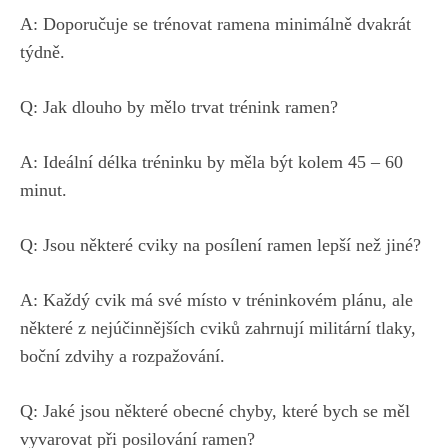
A:​ Doporučuje se trénovat ramena minimálně dvakrát​
týdně.
Q:​ Jak dlouho by mělo trvat trénink​ ramen?
A: Ideální délka tréninku by měla⁣ být kolem 45 – 60
minut.
Q: Jsou některé​ cviky na posílení ramen ⁢lepší než jiné?
A: Každý⁢ cvik má své místo v tréninkovém ⁢plánu, ale
některé z nejúčinnějších ‌cviků zahrnují militární⁤ tlaky,
boční zdvihy ​a ​rozpažování.
Q: Jaké jsou​ některé obecné chyby,​ které bych se⁤ měl
⁤vyvarovat při‍ posilování ramen?