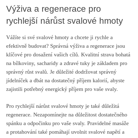
Výživa a regenerace pro
rychlejší nárůst svalové‍ hmoty
Vážíte si ⁣své svalové hmoty a chcete ji rychle a
‍efektivně budovat? Správná výživa a‌ regenerace jsou
⁤klíčové pro dosažení⁢ vašich cílů. ⁤Kvalitní⁣ strava bohatá
⁤na⁤ bílkoviny, sacharidy a zdravé ‍tuky⁤ je základem pro
správný růst svalů.​ Je důležité dodržovat správný
jídelníček a dbát ⁣na⁢ dostatečný ‍příjem kalorií, ‌abyste
zajistili ​potřebný ‌energický ⁣příjem pro vaše ⁤svaly.
Pro rychlejší ‍nárůst svalové ​hmoty je také⁣ důležitá
regenerace. Nezapomínejte ‍na důležitost dostatečného
spánku a⁤ odpočinku pro‍ vaše svaly. Pravidelné​ masáže
a protahování také ‍pomáhají ⁤uvolnit ⁤svalové napětí a