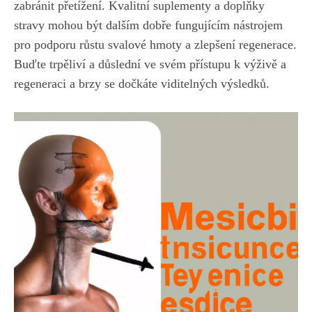
zabránit přetížení. Kvalitní suplementy a​ doplňky
stravy ⁣mohou být⁤ dalším dobře fungujícím nástrojem
pro podporu růstu svalové ⁤hmoty a zlepšení⁣ regenerace.⁣
Buďte trpěliví ⁢a důslední ve svém přístupu ⁢k výživě a
regeneraci a brzy se dočkáte viditelných výsledků.