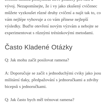
vývoj. Nezapomínejte, že i vy jako zkušený cvičenec
můžete ⁢vyzkoušet ‍různé druhy⁢ cvičení a najít tak to, co
⁤vám nejlépe ‌vyhovuje a ​co⁣ vám ⁢přinese nejlepší
výsledky. Buďte otevření⁢ novým ‌výzvám a nebojte se
experimentovat ​s různými⁣ tréninkovými ⁢metodami.
Často ‌Kladené Otázky
Q: Jak mohu začít posilovat ramena?
A: ‌Doporučuje se ‌začít ​s jednoduchými cviky jako jsou⁤
militární tlaky, ⁢předpažování s jednoručkami a zdvihy
bicepsů s​ jednoručkami.
Q:‍ Jak často bych měl trénovat ramena?