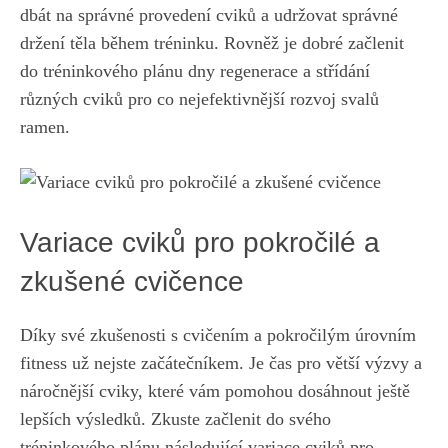
dbát ​na⁤ správné provedení cviků a udržovat správné
‍držení‍ těla během ⁤tréninku. Rovněž je dobré začlenit
do tréninkového plánu​ dny regenerace a střídání⁣
různých ‌cviků ‌pro co ⁢nejefektivnější ‌rozvoj‍ svalů
ramen.
Variace cviků pro pokročilé⁣ a
zkušené cvičence
Díky‌ své zkušenosti s cvičením ⁤a pokročilým úrovním
fitness už ​nejste začátečníkem. Je čas pro větší výzvy a
náročnější⁢ cviky, které ⁣vám pomohou dosáhnout ještě‌
lepších výsledků. Zkuste ‌začlenit do svého
tréninkového ‍plánu následující variace cviků‍ pro