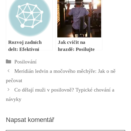
Posilování s
využitím gumy
Rozvoj zadních
Jak cvičit na
delt: Efektivní
hrazdě: Posilujte
strategie a cviky
horní část těla bez
Rubriky
Posilování
posilovny
Meridián ledvin a močového měchýře: Jak o ně
pečovat
Co dělají muži v posilovně? Typické chování a
návyky
Napsat komentář