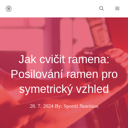
Přeskočit
Men
na
obsah
Jak cvičit ramena:
Posilování ramen pro
symetrický vzhled
28. 7. 2024
By: Sportif Nutrition