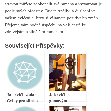
stravou ​můžete zdokonalit své ramena a vytvarovat ⁤je
podle ⁣svých⁢ představ. Buďte trpěliví a důslední ve‍
vašem cvičení a ⁢
brzy si všimnete⁣ pozitivních ‌změn
.
Přejeme⁣ vám​ hodně úspěchů na ⁣vaší cestě ke
⁣zdravějším a silnějším ⁣ramenům!
Související Příspěvky:
Jak cvičit záda:
Jak cvičit s
Cviky pro silné a
gumovým
zdravé zádové svaly
kroužkem: