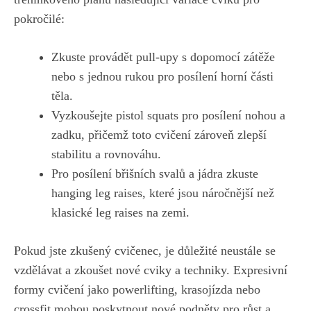
pokročilé:
Zkuste provádět pull-upy s dopomocí zátěže
nebo s jednou rukou pro posílení⁢ horní části
⁣těla.
Vyzkoušejte pistol⁢ squats pro posílení ⁣nohou a
‍zadku, přičemž⁣ toto​ cvičení ​zároveň zlepší
stabilitu a rovnováhu.
Pro⁤ posílení břišních⁢ svalů⁤ a jádra ⁣zkuste
⁣hanging leg⁢ raises, které⁣ jsou ‌náročnější než
klasické leg raises ⁢na zemi.
Pokud jste zkušený cvičenec, ⁤je důležité ⁢neustále se⁢
vzdělávat a zkoušet⁢ nové cviky a techniky. Expresivní
formy cvičení jako powerlifting, ‌krasojízda nebo
crossfit ​mohou poskytnout nové podněty pro růst a‍