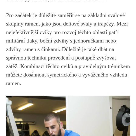
Pro začátek ​je důležité⁣ zaměřit se⁤ na ⁢základní svalové‍
skupiny ramen,
jako jsou ​deltové svaly
⁣a​ trapézy.​ Mezi
⁤nejefektivnější ‍cviky‌ pro rozvoj těchto oblastí ⁢patří
militární ⁤tlaky, boční zdvihy s ‍jednoručkami nebo
zdvihy ramen s činkami. Důležité je také dbát na
⁣správnou‍ techniku provedení a postupně ⁣zvyšovat
zátěž. Kombinací těchto cviků ⁤a ⁣pravidelným tréninkem
​můžete dosáhnout symetrického a vyváženého vzhledu
ramen.