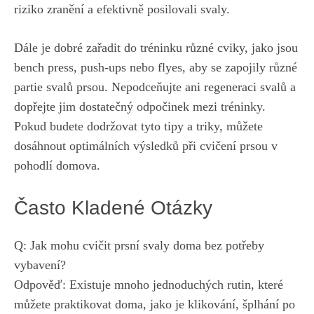
riziko ‌zranění a efektivně posilovali⁣ svaly.
Dále je dobré zařadit do tréninku různé cviky, jako jsou
bench ⁣press, push-ups nebo flyes, aby se zapojily různé​
partie svalů prsou. Nepodceňujte ani regeneraci svalů a
dopřejte jim dostatečný odpočinek mezi tréninky.
Pokud⁤ budete dodržovat tyto tipy a triky, ⁤můžete
dosáhnout optimálních výsledků při cvičení prsou v
pohodlí domova.
Často Kladené Otázky
Q: Jak mohu cvičit⁤ prsní svaly doma bez potřeby
vybavení?
Odpověď: Existuje mnoho jednoduchých rutin, které
můžete praktikovat doma, jako je klikování, šplhání po