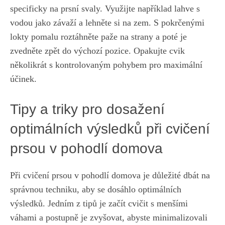
specificky na prsní svaly. Využijte například lahve s
vodou jako závaží a
lehněte si na zem
. S pokrčenými
lokty pomalu⁢ roztáhněte paže na ‌strany a poté je
zvedněte⁣ zpět do výchozí pozice. Opakujte cvik
několikrát s kontrolovaným pohybem pro maximální
účinek.
Tipy a⁤ triky pro dosažení
optimálních výsledků při cvičení
prsou v pohodlí domova
Při cvičení prsou v pohodlí domova je důležité dbát na
správnou techniku, aby se ​dosáhlo optimálních
výsledků. Jedním z tipů je⁣ začít cvičit s⁣ menšími
váhami a⁢ postupně⁤ je zvyšovat, abyste minimalizovali