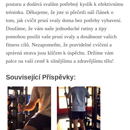
posturu a dodává svalům potřebný kyslík⁣ k efektivnímu
tréninku. Děkujeme, že⁤ jste si přečetli náš článek o
tom, jak cvičit prsní svaly doma ​bez potřeby vybavení.
Doufáme, že vám naše jednoduché rutiny a tipy
pomohou posílit vaše prsní svaly a dosáhnout vašich
fitness cílů. Nezapomeňte,⁤ že pravidelné⁣ cvičení a
správná‍ strava jsou klíčem k úspěchu. Držíme vám
palce⁤ na vaší cestě k silnějšímu a zdravějšímu tělu!
Související Příspěvky: