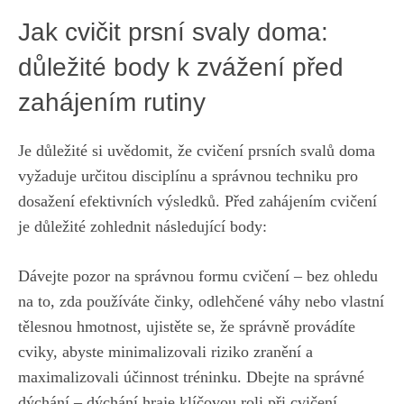
Jak cvičit prsní svaly doma:
důležité body k zvážení před
zahájením rutiny
Je ⁤důležité si uvědomit, že cvičení ⁢prsních svalů doma
vyžaduje určitou disciplínu a správnou techniku pro
dosažení efektivních výsledků. Před zahájením cvičení
je důležité⁢ zohlednit následující body:
Dávejte pozor na správnou formu​ cvičení – bez ⁢ohledu
na to, zda používáte činky, odlehčené váhy nebo vlastní
tělesnou ​hmotnost, ujistěte ‍se, že⁣ správně provádíte
cviky, abyste minimalizovali riziko zranění a
maximalizovali účinnost tréninku. Dbejte na správné
dýchání – dýchání hraje ‍klíčovou roli při cvičení