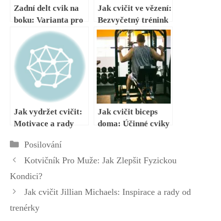
Zadní delt cvik na
Jak cvičit ve vězení:
boku: Varianta pro
Bezvyčetný trénink
izolované posílení
pro omezený
prostor
Jak vydržet cvičit:
Jak cvičit biceps
Motivace a rady
doma: Účinné cviky
pro dlouhodobý
bez potřeby
Rubriky
Posilování
trénink
posilovny
Kotvičník Pro Muže: Jak Zlepšit Fyzickou
Kondici?
Jak cvičit Jillian Michaels: Inspirace a rady od
trenérky