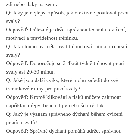
zdi nebo ⁣tlaky na zemi.
Q: Jaký je nejlepší způsob, jak efektivně posilovat‌ prsní
svaly?
Odpověď: Důležité je držet správnou techniku cvičení,
motivaci a ⁢pravidelnost ‍tréninku.
Q: Jak dlouho by měla ⁢trvat tréninková rutina pro prsní
svaly?
Odpověď: Doporučuje se 3-4krát týdně trénovat prsní
svaly‌ asi 20-30 minut.
Q: Jaké jsou další‌ cviky, které mohu zařadit do své
tréninkové rutiny‍ pro prsní svaly?
Odpověď: Kromě klikování a tlaků můžete zahrnout
například ​dřepy, bench dipy nebo šikmý tlak.
Q: Jaký je⁤ význam správného dýchání během cvičení
prsních svalů?
Odpověď: Správné dýchání pomáhá udržet ‍správnou