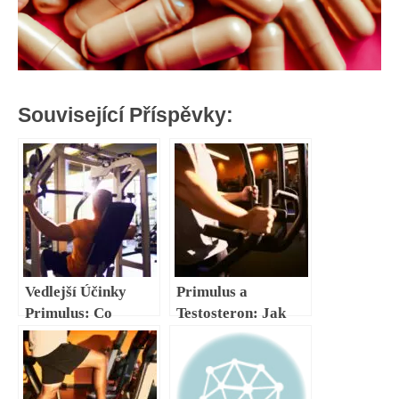
Související Příspěvky:
Vedlejší Účinky
Primulus a
Primulus: Co
Testosteron: Jak
Musíte Vědět Před
Zvýšit Hladiny
Užitím
Přirozeně