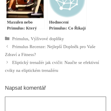
Maxulen nebo
Hodnocení
Primulus: Který
Primulus: Co Říkají
Doplněk Je Lepší
Experti a Uživatelé
Rubriky
Primulus
,
Výživové doplňky
pro Vaše Cíle?
Primulus Recenze: Nejlepší Doplněk pro Vaše
Zdraví a Fitness?
Eliptický trenažér jak cvičit: Naučte se efektivní
cviky na eliptickém trenažéru
Napsat komentář
Komentář