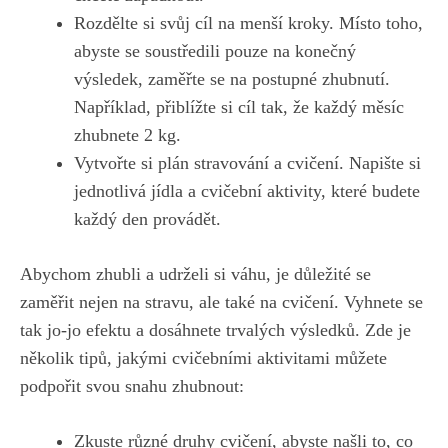
Rozdělte si svůj cíl na menší kroky. Místo toho,
abyste⁢ se soustředili pouze na konečný
výsledek, ​zaměřte se⁢ na postupné zhubnutí.
Například, přiblížte si cíl tak,‍ že každý měsíc
⁢zhubnete 2⁣ kg.
Vytvořte si plán ⁤stravování a cvičení. Napište si
jednotlivá jídla a cvičební aktivity, které budete⁣
každý den⁣ provádět.
Abychom zhubli a udrželi ⁤si váhu, je důležité se
zaměřit nejen ‌na‌ stravu, ale také na ⁤cvičení. Vyhnete se
tak jo-jo efektu a dosáhnete trvalých výsledků. ​Zde je
několik tipů, jakými cvičebními aktivitami můžete
podpořit​ svou⁢ snahu zhubnout:
Zkuste ⁢různé druhy ⁣cvičení,​ abyste našli to, co