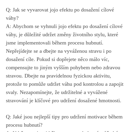
Q: ​Jak se vyvarovat‍ jojo efektu po dosažení cílové
⁢váhy?
A: Abychom ‌se vyhnuli jojo efektu po ⁢dosažení cílové
váhy, je důležité udržet změny životního⁣ stylu, které
jsme implementovali ‌během procesu hubnutí.
Nepřejídejte se a dbejte na vyváženou stravu⁣ i po
dosažení cíle.‍ Pokud‌ si dopřejete​ něco málo ‍víc,‌
compensujte to⁢ jiným vyšším pohybem nebo zdravou
⁣stravou. Dbejte ⁣na pravidelnou fyzickou⁢ aktivitu,
protože⁣ to pomůže udržet váhu pod kontrolou ⁤a zapojit
svaly. Nezapomínejte,‌ že⁣ udržitelné a vyvážené
stravování ⁢je klíčové pro ⁢udržení dosažené hmotnosti.
Q: Jaké ​jsou nejlepší tipy pro⁤ udržení motivace během
procesu hubnutí?