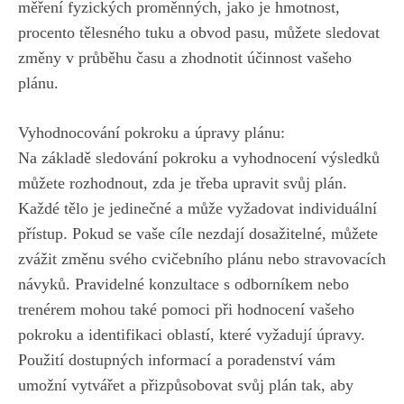
měření fyzických proměnných, jako je ​hmotnost,
procento tělesného tuku a ⁤obvod pasu, můžete sledovat‌
změny v průběhu ⁤času a zhodnotit účinnost vašeho
plánu.
Vyhodnocování pokroku a úpravy plánu:
Na základě sledování⁢ pokroku⁢ a vyhodnocení výsledků
můžete rozhodnout, zda je třeba upravit svůj ‍plán.
Každé tělo je jedinečné a může vyžadovat individuální⁢
přístup. Pokud se vaše⁤ cíle nezdají dosažitelné, můžete
⁢zvážit‌ změnu svého​ cvičebního plánu nebo stravovacích
návyků. Pravidelné​ konzultace s‌ odborníkem nebo
trenérem mohou ‍také pomoci při ⁢hodnocení vašeho
pokroku a identifikaci oblastí, které​ vyžadují úpravy.
Použití dostupných‍ informací ​a poradenství⁤ vám
umožní vytvářet a přizpůsobovat svůj ⁣plán ‍tak, aby