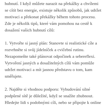
hubnutí. I když můžete narazit na překážky a chvílemi⁤
se​ cítit bez energie, existuje několik způsobů, jak udržet
motivaci a překonat překážky‍ během tohoto ‌procesu.
Zde je několik tipů, které vám⁢ pomohou na⁣ cestě k
dosažení vašich hubnutí cílů:
1. Vytvořte si jasný plán: Stanovte ​si​ realistické ​cíle a
rozvrhněte⁤ si svůj⁢ jídelníček a ⁢cvičební rutinu.
Nezapomeňte také ‍plánovat odpočinek a​ sebereflexi.
Vytvoření jasných a dosažitelných cílů vám pomůže
udržet‍ motivaci⁤ a mít jasnou představu o ‍tom, ⁤kam⁢
směřujete.
2. Najděte si vhodnou podporu: Vybudování silné
podpůrné sítě je důležité, když se ​snažíte zhubnout.
Hledejte lidi ‌s podobnými⁤ cíli, ​nebo se připojte ​k online