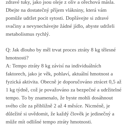
zdravé tuky, jako jsou oleje z ‍oliv a ořechová másla.
Dbejte na ⁢dostatečný příjem ⁣vlákniny, která vám ​
pomůže‌ udržet⁣ pocit sytosti. Dopřávejte ‌si zdravé
svačiny a​ nevynechávejte žádné jídlo, abyste udrželi
metabolismus rychlý.
Q:‍ Jak dlouho by měl trvat proces ztráty ⁣8 kg tělesné
hmotnosti?
A:⁢ Tempo ztráty 8 ⁤kg závisí ⁤na individuálních
faktorech,‍ jako je věk,‌ pohlaví, aktuální ⁣hmotnost a
fyzická aktivita. Obecně je ⁢doporučováno ztrácet 0,5 až
1 ⁣kg týdně, což​ je považováno⁤ za ⁣bezpečné a udržitelné
tempo. To‍ by⁤ znamenalo, že byste mohli dosáhnout
⁢svého cíle za přibližně 2 až ⁢4 měsíce. Nicméně, je
důležité si uvědomit, že každý člověk je jedinečný a⁤
může‍ mít odlišné tempo ztráty hmotnosti.