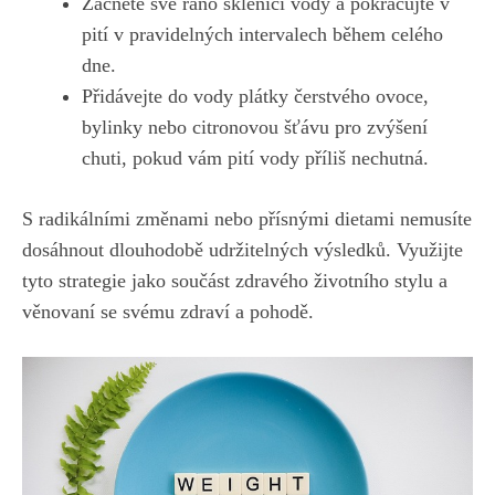
Začněte své ⁤ráno sklenicí vody a pokračujte ‍v
pití v pravidelných intervalech během celého
dne.
Přidávejte do vody ​plátky čerstvého ovoce,‍
bylinky nebo citronovou šťávu ⁤pro⁤ zvýšení ​
chuti, pokud ​vám pití vody příliš nechutná.
S​ radikálními změnami nebo přísnými dietami nemusíte
dosáhnout dlouhodobě udržitelných​ výsledků. Využijte
tyto strategie jako součást zdravého životního stylu a⁣
věnovaní se ⁢svému zdraví a pohodě.