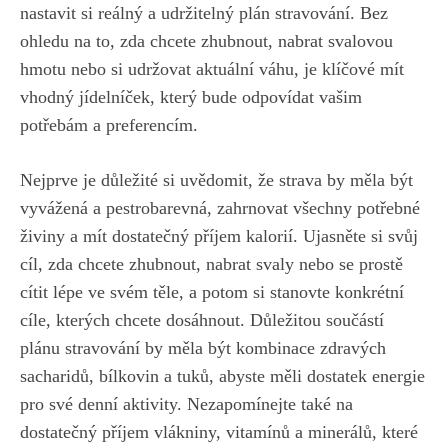
nastavit ‍si reálný a udržitelný plán stravování. Bez
ohledu na to, ​zda chcete zhubnout, nabrat svalovou
⁢hmotu nebo si udržovat aktuální váhu, je‌ klíčové​ mít
vhodný jídelníček, který bude odpovídat‍ vašim
potřebám a preferencím.
Nejprve ⁣je důležité ‍si uvědomit, že strava by měla být
vyvážená a pestrobarevná, zahrnovat všechny potřebné
živiny a mít dostatečný příjem kalorií. Ujasněte si svůj
cíl,⁣ zda chcete zhubnout, nabrat svaly nebo ⁤se ‍prostě
cítit ‍lépe ve‌ svém těle, a potom si stanovte konkrétní
cíle, kterých chcete​ dosáhnout. Důležitou součástí
plánu stravování by měla ‌být⁢ kombinace zdravých
sacharidů, bílkovin a tuků, abyste měli dostatek energie
pro své denní aktivity. ‌Nezapomínejte ⁤také⁢ na
dostatečný příjem vlákniny, vitamínů a minerálů,⁤
které