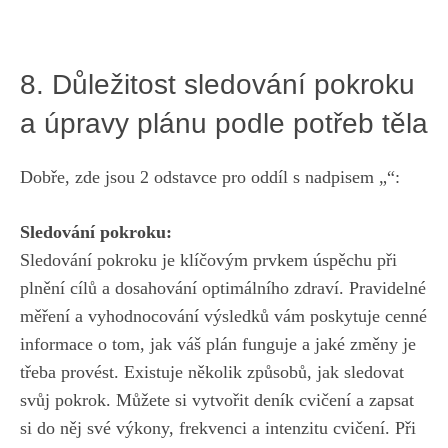
8. Důležitost sledování⁤ pokroku
a‍ úpravy plánu ⁤podle potřeb ⁢těla
Dobře, ⁢zde ‍jsou 2 odstavce pro oddíl s nadpisem „“:
Sledování pokroku:
Sledování pokroku je klíčovým prvkem úspěchu při⁣
plnění‌ cílů a dosahování optimálního zdraví. ‌Pravidelné
měření a vyhodnocování ‍výsledků vám poskytuje‌ cenné
⁤informace o tom, jak váš plán funguje a jaké změny je​
třeba provést. Existuje několik způsobů, jak sledovat
svůj pokrok. Můžete si vytvořit deník cvičení‍ a zapsat‍
si do něj své výkony, ⁣frekvenci a intenzitu cvičení. ⁤Při