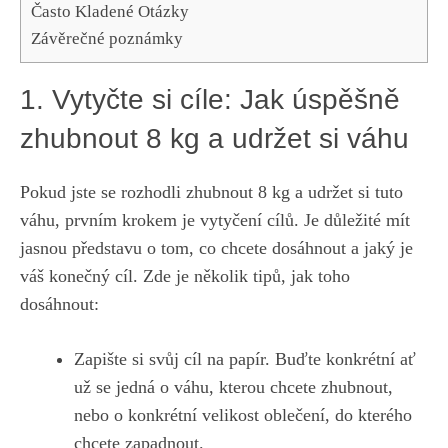
Často Kladené Otázky
Závěrečné poznámky
1. Vytyčte si ⁤cíle: Jak úspěšně
zhubnout 8 kg a ⁢udržet si váhu
Pokud ⁤jste se rozhodli zhubnout 8 kg ⁢a‍ udržet​ si tuto
váhu, prvním krokem ⁤je vytyčení cílů. Je důležité mít
jasnou představu o‌ tom,⁣ co ⁢chcete dosáhnout‍ a jaký je
váš konečný cíl. Zde ‍je několik tipů, jak ⁣toho
dosáhnout:
Zapište si svůj cíl‌ na papír.‍ Buďte⁤ konkrétní⁤ ať
už se jedná o váhu, ‍kterou‍ chcete ‍zhubnout,⁢
nebo o⁣ konkrétní ⁤velikost oblečení, do kterého
chcete zapadnout.