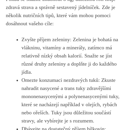
zdravá strava a ‌správně sestavený jídelníček. Zde je
několik nutričních tipů,‌
které vám mohou pomoci
dosáhnout vašeho cíle
:
Zvyšte příjem⁢ zeleniny: Zelenina ⁢je bohatá​ na
vlákninu,‍ vitamíny a minerály,​ zatímco má
relativně ⁣nízký obsah kalorií.⁣ Snažte se⁢ jíst
různé ⁤druhy zeleniny ⁣a doplňte ji⁣ do každého
jídla.
Omezte konzumaci nezdravých tuků: Zkuste
nahradit nasycené a trans tuky zdravějšími
mononenasycenými a polynenasycenými ⁣tuky,
které⁤ se nacházejí například‍ v olejích, ‍rybách⁢
nebo ořeších. Tuky jsou důležitou​ součástí
stravy, ale vybírejte je s rozumem.
Dbávejte na dostatečný⁣ příjem bílkovin: