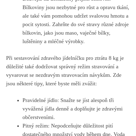
Bílkoviny jsou nezbytné pro růst a opravu tkání,
ale ‍také vám pomohou​ udržet svalovou hmotu a
pocit ⁤sytosti. Zahrňte do ⁢své stravy různé zdroje
bílkovin, jako jsou ⁢maso, vaječné bílky,
luštěniny a mléčné výrobky.
Při sestavování zdravého jídelníčku pro​ ztrátu⁣ 8 kg je
důležité také dodržovat správný⁣ režim stravování⁢ a
vyvarovat se nezdravým stravovacím návykům. Zde
jsou některé ⁢tipy,⁣ které byste měli zvážit:
Pravidelné⁣ jídlo: Snažte se jíst alespoň ⁣tři
vyvážená jídla denně a​ doplňujte je zdravými
občerstveními.
Pitný ‌režim: Nepodceňujte důležitost ⁣pití
⁢dostatečného ⁤množství vody během dne. Voda