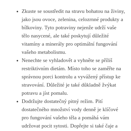
Zkuste se soustředit na stravu bohatou na‍ živiny,
jako jsou ovoce, zelenina,​ celozrnné produkty a
‍bílkoviny. Tyto⁢ potraviny nejenže udrží vaše
tělo nasycené, ale také poskytují ​důležité
vitamíny a minerály pro optimální fungování
vašeho metabolismu.
Nenechte se vyhladovět ‌a vyhněte ‌se příliš
‍restriktivním dietám. ​Místo toho se zaměřte na
⁤správnou porci kontrolu​ a vyvážený přístup ke
stravování. Důležité je ⁤také důkladně žvýkat
potravu a‍ jíst pomalu.
Dodržujte dostatečný pitný režim. Pití
⁣dostatečného množství ‌vody denně ‍je klíčové
pro⁢ fungování vašeho těla a pomáhá vám
⁤udržovat pocit sytosti. Dopřejte si také čaje ⁣a