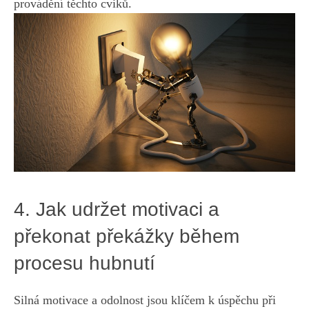
‍provádění těchto cviků.
4. Jak udržet motivaci a
překonat překážky ⁢během⁤
procesu hubnutí
Silná⁣ motivace a⁤ odolnost jsou klíčem k úspěchu při