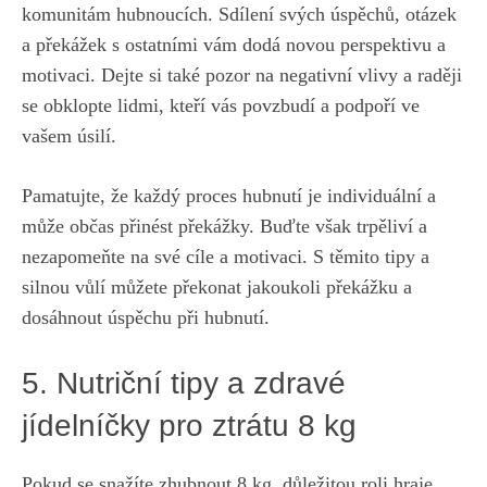
komunitám hubnoucích. Sdílení svých úspěchů, otázek
a překážek s ostatními vám dodá‌ novou‌ perspektivu a
motivaci. Dejte​ si také pozor na negativní vlivy a raději
se‌ obklopte lidmi, kteří vás⁤ povzbudí ‌a podpoří ve⁤
vašem úsilí.
Pamatujte,⁢ že každý⁤ proces hubnutí je individuální a
může občas přinést překážky. ‌Buďte však ⁣trpěliví a⁣
nezapomeňte na své cíle a motivaci. S ​těmito tipy a
silnou vůlí ​můžete⁤ překonat jakoukoli překážku a
dosáhnout úspěchu při hubnutí.
5. Nutriční tipy ⁢a ⁤zdravé
jídelníčky pro ⁤ztrátu 8 kg
Pokud se snažíte zhubnout 8 kg, důležitou roli hraje