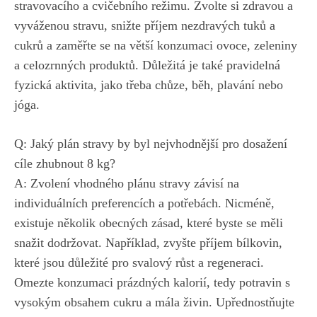
stravovacího​ a cvičebního režimu. Zvolte si zdravou a
vyváženou stravu, snižte příjem nezdravých tuků ⁢a
cukrů a zaměřte se na ‌větší konzumaci ovoce, zeleniny
a celozrnných produktů. Důležitá je‍ také pravidelná​
fyzická aktivita, jako třeba chůze, běh,‍ plavání nebo⁢
jóga.
Q: Jaký ⁢plán stravy ⁣by byl nejvhodnější ⁤pro dosažení
cíle ‍zhubnout 8 kg?
A: Zvolení​ vhodného plánu stravy závisí na
individuálních preferencích a potřebách. Nicméně,
existuje​ několik​ obecných⁤ zásad, které byste ⁢se měli
snažit‍ dodržovat. Například, zvyšte příjem bílkovin,
které jsou důležité pro svalový​ růst ​a regeneraci.
Omezte konzumaci prázdných ​kalorií, tedy potravin s
vysokým obsahem cukru a mála živin.​ Upřednostňujte ​