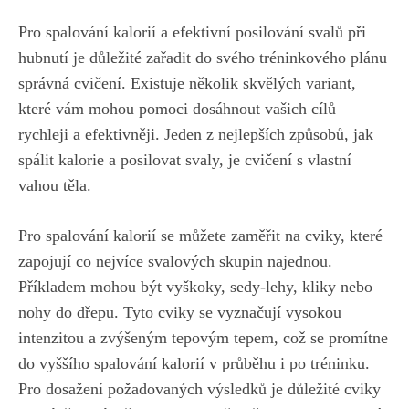
Pro spalování kalorií ​a ⁢efektivní posilování svalů při
‌hubnutí je důležité zařadit do svého tréninkového plánu
správná ⁣cvičení. Existuje několik⁤ skvělých variant,
‍které vám mohou pomoci ⁢dosáhnout vašich cílů
rychleji​ a efektivněji. Jeden⁢ z nejlepších⁤ způsobů, jak
spálit kalorie a posilovat svaly, je cvičení s vlastní
vahou těla.
Pro spalování kalorií se můžete zaměřit na ⁤cviky, ‍které
zapojují co ​nejvíce svalových ‍skupin ⁢najednou.
‍Příkladem mohou být vyškoky, sedy-lehy, kliky nebo
nohy​ do dřepu. Tyto ⁢cviky​ se vyznačují vysokou
intenzitou‌ a⁤ zvýšeným tepovým tepem, ⁣což se promítne
do​ vyššího spalování kalorií v průběhu i po tréninku.
⁢Pro dosažení požadovaných výsledků je⁤ důležité cviky