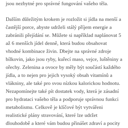
jsou ⁢nezbytné pro ​správné fungování vašeho‌ těla
.
Dalším ​důležitým krokem je rozložit si jídla na menší a
častější porce, abyste ⁤udrželi stálý příjem energie a
zabránili přejídání se. Můžete si například naplánovat 5
​až 6 ⁢menších jídel denně, která budou ⁣obsahovat
‍vhodné kombinace živin. Dbejte na správné zdroje
bílkovin, jako jsou ryby, kuřecí maso, vejce,⁣ luštěniny a
ořechy. Zelenina ‍a ovoce by⁤ měly být součástí každého
jídla, a ​to ‍nejen pro jejich vysoký obsah vitamínů a
vlákniny, ale také pro svou nízkou kalorickou hodnotu.
⁤Nezapomínejte⁣ také ​pít dostatek ⁣vody,⁤ která⁣ je zásadní
pro hydrataci vašeho těla a⁢ podporuje správnou⁣ funkci
metabolismu. ⁣Celkově je⁤ klíčové​ být vytvářeni
‌realistické plány stravování, které lze udržet⁤
dlouhodobě a které vám ​budou⁣ přinášet zdraví a pocity