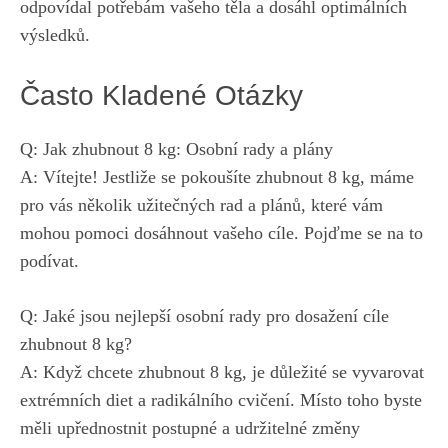
‌odpovídal potřebám vašeho těla a dosáhl optimálních
výsledků.
Často Kladené Otázky
Q: Jak zhubnout 8 kg: Osobní rady a plány
A:‌ Vítejte!⁤ Jestliže se​ pokoušíte zhubnout ‌8 kg,
máme
pro vás ‍několik užitečných ​rad
a ‌plánů,​ které vám
mohou pomoci dosáhnout vašeho cíle.⁤ Pojďme se na to
podívat.
Q: Jaké jsou nejlepší osobní rady pro ‌dosažení cíle
zhubnout 8 kg?
A: Když chcete ‌zhubnout 8⁢ kg,‍ je důležité se vyvarovat
extrémních diet⁢ a radikálního cvičení. Místo⁢ toho byste
měli upřednostnit ⁢postupné a udržitelné ⁢změny