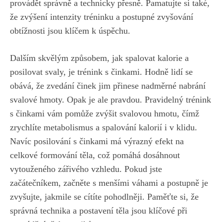
‌provádět ‌správně ⁤a technicky přesně. Pamatujte si také,
že zvýšení intenzity tréninku a postupné zvyšování
obtížnosti ⁣jsou⁣ klíčem ‍k úspěchu.
Dalším⁢ skvělým způsobem, ‍jak spalovat ​kalorie a
posilovat svaly, je trénink s ‌činkami. Hodně lidí se
obává, že zvedání činek jim přinese‌ nadměrné nabrání
svalové hmoty. Opak je ale ⁣pravdou. Pravidelný ‌trénink
s činkami vám pomůže ⁢zvýšit svalovou⁣ hmotu, ‍čímž
⁤zrychlíte metabolismus a spalování kalorií ⁤i v klidu.
Navíc posilování s činkami‍ má výrazný efekt na
celkové formování​ těla, což pomáhá dosáhnout
vytouženého zářivého ‌vzhledu. Pokud ‌jste
začátečníkem, začněte s menšími váhami a postupně je
zvyšujte, jakmile se‍ cítíte pohodlněji. ​Paměťte si, že
správná technika a postavení těla jsou klíčové při