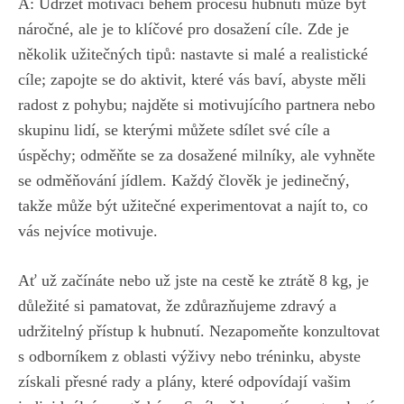
A: Udržet motivaci⁣ během​ procesu hubnutí může ‌být
náročné, ale je ‌to klíčové pro ⁤dosažení cíle. ‌Zde⁣ je
několik užitečných tipů: nastavte ⁢si malé a realistické‍
cíle; zapojte ⁢se ⁤do aktivit, které vás⁢ baví, ⁤abyste měli
radost z​ pohybu; najděte si motivujícího partnera nebo
skupinu lidí, se kterými můžete sdílet své cíle a
úspěchy; odměňte se za dosažené milníky, ale vyhněte
se odměňování jídlem. Každý člověk‍ je jedinečný,
takže může být‌ užitečné ⁤experimentovat a⁣ najít to, co ​
vás nejvíce motivuje.
Ať už začínáte nebo už jste na cestě ke ​ztrátě 8 kg, je
⁤důležité si pamatovat,‍ že zdůrazňujeme zdravý a⁢
udržitelný přístup k ‌hubnutí. Nezapomeňte konzultovat
s‍ odborníkem ‍z oblasti ⁤výživy nebo⁢ tréninku,​ abyste
získali přesné rady a ⁣plány, které odpovídají vašim