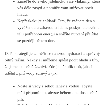
Zařaďte do svého jídelníčku více vlákniny,‍ která⁢
vás déle⁣ zasytí ‍a pomůže vám snižovat pocit
hladu.
Nepřeskakujte snídani! Tím, že začnete ​den ⁣s
vyváženou a zdravou snídaní,‌ poskytnete ‍svému
tělu ⁤potřebnou energii a snížíte nutkání ⁢přejídat
se‍ později během dne.
Další strategií je zaměřit se na svou hydrataci a správný⁤
pitný⁢ režim. Někdy si můžeme splést pocit hladu s tím,
že⁣ jsme‌ skutečně žízniví. Zde je několik tipů,⁣ jak si
‍udělat z pití⁢ vody zdravý zvyk:
Noste si vždy s​ sebou⁤ láhev s vodou, abyste
měli připomínku, abyste během ‌dne ⁢dostatečně​
pili.