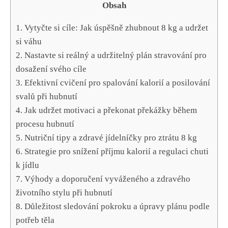
Obsah
1. Vytyčte si ⁤cíle: Jak úspěšně zhubnout 8 kg a ⁢udržet
si váhu
2. Nastavte ⁤si reálný a udržitelný plán ‍stravování⁤ pro⁤
dosažení svého ⁤cíle
3. Efektivní cvičení pro spalování​ kalorií a ‍posilování
‍svalů při hubnutí
4. Jak udržet motivaci a překonat překážky ⁢během⁤
procesu hubnutí
5. Nutriční tipy ⁢a ⁤zdravé jídelníčky pro ⁤ztrátu 8 kg
6. Strategie pro snížení příjmu kalorií ⁤a regulaci chuti
k ⁣jídlu
7. Výhody a doporučení vyváženého a zdravého
životního‌ stylu při hubnutí
8. Důležitost sledování⁤ pokroku a‍ úpravy plánu ⁤podle
potřeb ⁢těla