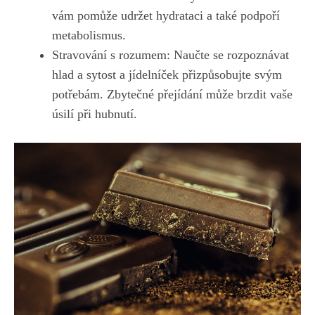
vám pomůže ⁢udržet hydrataci a také podpoří
⁣metabolismus.
Stravování s‌ rozumem: Naučte se rozpoznávat
hlad a sytost ‍a jídelníček‍ přizpůsobujte svým
potřebám. Zbytečné přejídání může brzdit vaše⁤
úsilí při hubnutí.