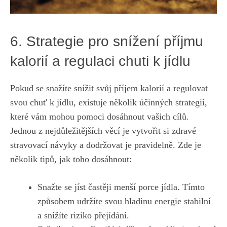
6. Strategie pro snížení příjmu
kalorií ⁤a regulaci chuti k ⁣jídlu
Pokud ⁤se‍ snažíte snížit svůj‍ příjem ​kalorií a regulovat
svou⁣ chuť⁤ k ⁢jídlu, existuje‍ několik účinných strategií,
které vám‌ mohou pomoci dosáhnout⁢ vašich ​cílů.
Jednou z nejdůležitějších věcí je ⁢vytvořit si zdravé
stravovací návyky⁢ a ‍dodržovat je pravidelně.⁤ Zde je
⁣několik tipů, jak toho dosáhnout:
Snažte se jíst častěji ​menší porce jídla. Tímto
způsobem​ udržíte svou⁣ hladinu energie stabilní
a snížíte riziko přejídání.