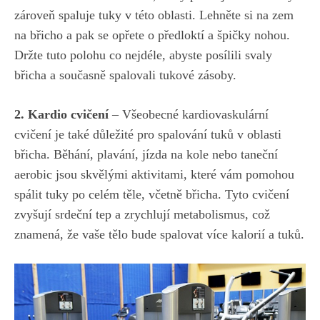
zároveň spaluje tuky v této oblasti. Lehněte si ‍na zem
na břicho ‍a pak se opřete o předloktí a špičky nohou.
Držte tuto polohu co nejdéle, abyste posílili svaly
břicha a současně ⁤spalovali tukové zásoby.
2. Kardio cvičení
– Všeobecné kardiovaskulární
cvičení je také důležité pro spalování tuků v‍ oblasti
břicha. Běhání,⁢ plavání, jízda ‌na ‌kole nebo taneční
aerobic jsou skvělými aktivitami,
které vám pomohou
spálit tuky po celém těle
, včetně břicha. Tyto ​cvičení‍
zvyšují ⁤srdeční tep a zrychlují metabolismus, což
znamená, že ⁢vaše tělo bude spalovat více kalorií a​ tuků.