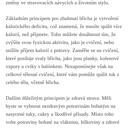
změny ve stravovacích návycích a životním ⁢stylu.
Základním ⁢principem pro ⁤zhubnutí břicha je vytvoření
kalorického deficitu, což znamená, že musíte spálit více
kalorií, než‌ přijmete. Toho můžete dosáhnout tím, že
zvýšíte svou fyzickou aktivitu, jako je ⁣cvičení, ​nebo
snížíte příjem kalorií z potravy. Zaměřte se⁢ na cvičení,‌
které posiluje svaly břicha, jako jsou planky, kolenové⁤
vzpory a cviky s balónkem. Nezapomínejte však na
celkové tělesné cvičení, které vám pomůže spálit tuk z
celého těla, včetně břicha.
Dalším důležitým principem je zdravá strava. Měli
byste se vyhnout nezdravým potravinám bohatým‌ na
nasycené tuky, cukry a škodlivé ‌přísady. Místo toho
volte potraviny bohaté na vlákninu, bílkoviny a zdravé