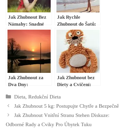
Jak Zhubnout Bez
Jak Rychle
Námahy: Snadné
Zhubnout do Šatů:
Přístupy
Připravte Se na
Speciální Události
Jak Zhubnout za
Jak Zhubnout bez
Dva Dny:
Diety a Cvičení:
Neobvyklé Metody
Snadné Přístupy k
Rubriky
Dieta
,
Redukční Dieta
Úbytku Váhy
Jak Zhubnout 5 kg: Postupujte Chytře a Bezpečně
Jak Zhubnout Vnitřní Stranu Stehen Diskuze:
Odborné Rady a Cviky Pro Úbytek Tuku