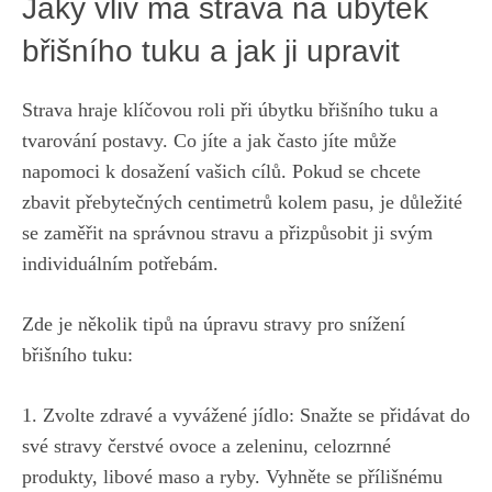
Jaký vliv má​ strava na úbytek
břišního tuku a jak ji upravit
Strava hraje klíčovou roli při⁣ úbytku břišního tuku a‌
tvarování postavy. Co jíte a jak často jíte může
napomoci k dosažení vašich cílů. Pokud se ⁣chcete
zbavit přebytečných centimetrů kolem pasu, je důležité
se zaměřit na​ správnou stravu a přizpůsobit ji svým
individuálním potřebám.
Zde‌ je několik tipů na úpravu stravy pro snížení
břišního tuku:
1. Zvolte zdravé a ⁢vyvážené jídlo: Snažte se přidávat do
své stravy čerstvé ovoce a⁤ zeleninu, celozrnné
⁣produkty, libové maso a ryby. Vyhněte se přílišnému