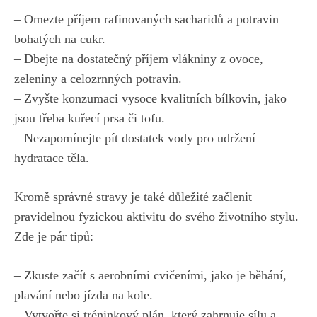
– Omezte příjem rafinovaných ⁢sacharidů a potravin
bohatých na cukr.
– Dbejte na dostatečný příjem vlákniny z ovoce,
‍zeleniny a celozrnných potravin.
– Zvyšte konzumaci vysoce kvalitních bílkovin, jako
jsou třeba kuřecí prsa či tofu.
– ⁤Nezapomínejte pít dostatek vody pro udržení
hydratace těla.
Kromě​ správné stravy je také důležité začlenit
pravidelnou fyzickou aktivitu do svého životního stylu.
Zde je pár ⁣tipů:
– Zkuste začít s aerobními cvičeními, jako ⁣je běhání,
plavání nebo ​jízda na kole.
– ‌Vytvořte si tréninkový plán, který zahrnuje sílu a⁢