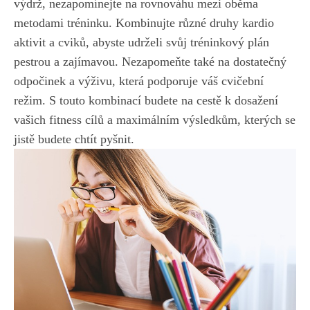
výdrž, nezapomínejte na‍ rovnováhu mezi oběma
metodami tréninku. Kombinujte různé druhy kardio
aktivit a cviků, abyste udrželi svůj tréninkový ⁣plán
pestrou a zajímavou. Nezapomeňte také na ⁤dostatečný
odpočinek a výživu, která podporuje váš cvičební
režim. S touto⁤ kombinací budete na cestě k dosažení
vašich fitness cílů a maximálním výsledkům, kterých se
jistě budete chtít pyšnit.