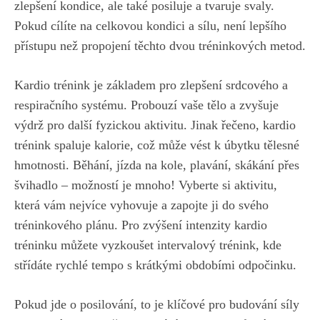
zlepšení kondice, ale také posiluje a tvaruje svaly.
Pokud cílíte na celkovou kondici a sílu, není lepšího
přístupu než propojení těchto dvou tréninkových metod.
Kardio ‌trénink je základem pro zlepšení srdcového a
respiračního systému.‌ Probouzí vaše ​tělo a zvyšuje
výdrž pro další ⁢fyzickou ⁢aktivitu. ‍Jinak řečeno, kardio
trénink spaluje kalorie, což může vést k úbytku​ tělesné
hmotnosti. Běhání, jízda na kole, plavání, skákání přes
švihadlo – možností je mnoho! Vyberte si aktivitu,
která vám ​nejvíce⁣ vyhovuje a zapojte ji do svého
tréninkového plánu. Pro zvýšení ⁢intenzity kardio
tréninku⁢ můžete‍ vyzkoušet intervalový trénink, ⁢kde
střídáte rychlé tempo s krátkými obdobími odpočinku.
Pokud jde​ o posilování, to⁤ je klíčové pro budování síly