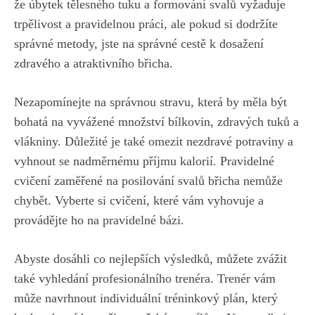
že úbytek tělesného tuku a formování svalů vyžaduje
trpělivost a pravidelnou práci, ale pokud si dodržíte
správné metody, jste na⁣ správné cestě ‍k dosažení
zdravého a atraktivního břicha.
Nezapomínejte na správnou stravu, která by měla být
bohatá⁢ na vyvážené množství⁢ bílkovin, zdravých tuků a
vlákniny. ‍Důležité ​je také omezit nezdravé potraviny a
vyhnout se nadměrnému příjmu kalorií. Pravidelné
cvičení zaměřené na posilování ⁣svalů břicha nemůže
chybět. Vyberte si cvičení, které vám vyhovuje a
provádějte ho na ‍pravidelné bázi.
Abyste dosáhli co‍ nejlepších výsledků,‍ můžete zvážit
také vyhledání profesionálního trenéra. Trenér vám‌
může navrhnout individuální tréninkový plán, který