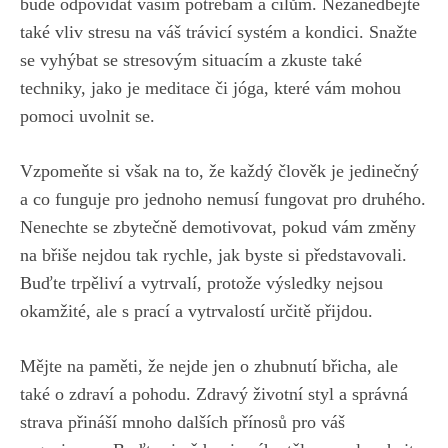
bude odpovídat vašim potřebám a cílům. Nezanedbejte
také vliv stresu na váš‍ trávicí ​systém a kondici. ⁣Snažte⁤
se vyhýbat se stresovým situacím a zkuste také
techniky, jako je meditace či jóga, které ​vám mohou
pomoci‍ uvolnit se.
Vzpomeňte si však na to, že každý člověk je jedinečný
a co
funguje pro jednoho nemusí fungovat pro druhého
.
Nenechte se zbytečně demotivovat, pokud vám změny
na břiše nejdou tak rychle, jak byste si představovali.
Buďte ⁣trpěliví a vytrvalí, protože výsledky nejsou
okamžité, ‌ale s prací a vytrvalostí určitě přijdou.
Mějte na paměti, že nejde jen o zhubnutí břicha, ale
také o zdraví⁣ a pohodu. Zdravý životní styl a správná
strava přináší mnoho dalších přínosů pro váš