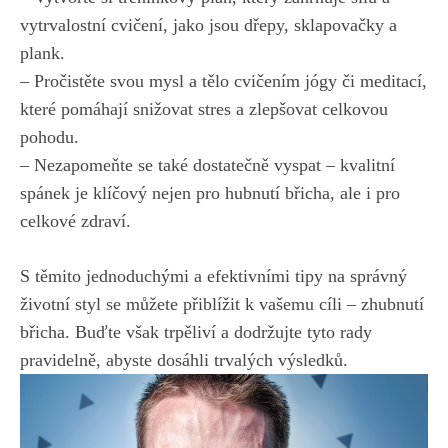
vytrvalostní cvičení,⁣ jako jsou dřepy, sklapovačky a ​
plank.
– Pročistěte svou mysl a tělo⁢ cvičením jógy či meditací,
které pomáhají snižovat stres a zlepšovat celkovou
pohodu.
– Nezapomeňte se také⁢ dostatečně vyspat – kvalitní
spánek je klíčový ​nejen pro hubnutí břicha, ⁢ale i pro
celkové zdraví.
S těmito jednoduchými a efektivními tipy na správný⁢
životní styl se můžete přiblížit k vašemu cíli – zhubnutí
břicha. Buďte však trpěliví a ‌dodržujte tyto rady
‍pravidelně, abyste dosáhli trvalých ‍výsledků.