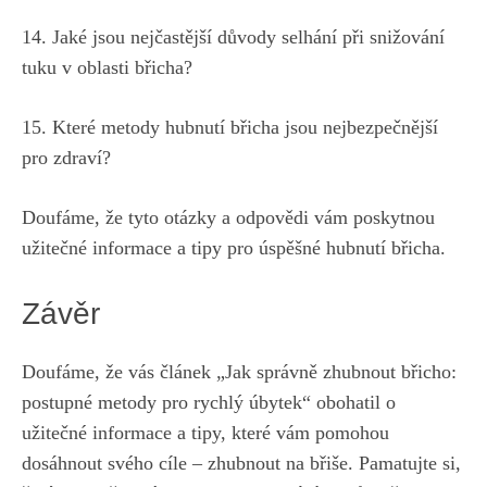
14. Jaké jsou nejčastější důvody selhání při snižování⁣
tuku v oblasti břicha?
15. Které metody hubnutí břicha jsou nejbezpečnější
‌pro zdraví?
Doufáme, že tyto otázky a odpovědi vám poskytnou
užitečné informace a ‌tipy pro⁤ úspěšné‌ hubnutí břicha.
Závěr
Doufáme, že vás článek „Jak správně zhubnout břicho:
postupné metody pro rychlý úbytek“ obohatil o
užitečné informace a tipy, které vám pomohou
dosáhnout⁤ svého cíle – ‌zhubnout ​na břiše. Pamatujte si,⁢