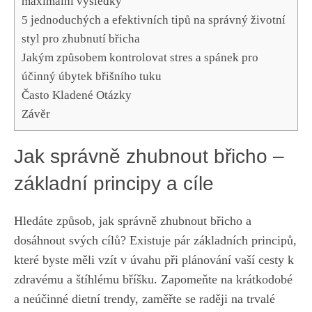
maximální výsledky
5 jednoduchých a efektivních tipů na správný životní
styl‍ pro zhubnutí břicha
Jakým způsobem kontrolovat stres a ‍spánek pro
účinný úbytek břišního tuku
Často Kladené Otázky
Závěr
Jak správně zhubnout ‌břicho –
základní ‌principy a cíle
Hledáte způsob,​ jak správně zhubnout břicho a
dosáhnout svých cílů? Existuje pár základních⁢ principů,
které byste měli vzít v úvahu při plánování vaší​ cesty ⁤k
zdravému a štíhlému ⁢bříšku. Zapomeňte na krátkodobé
a neúčinné dietní trendy, zaměřte se⁣ raději​ na trvalé