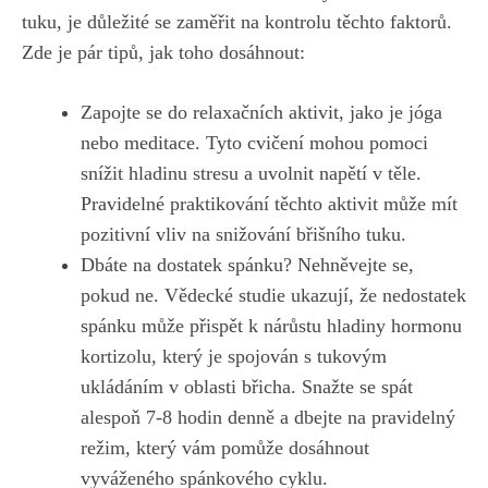
tuku, je důležité se ‍zaměřit na kontrolu těchto faktorů.
Zde je pár tipů, jak toho dosáhnout:
Zapojte se⁢ do ⁢relaxačních aktivit, jako je jóga
nebo meditace. Tyto cvičení mohou pomoci
snížit hladinu stresu a uvolnit napětí v ⁤těle.
Pravidelné praktikování těchto aktivit může mít
⁣pozitivní vliv na snižování ‍břišního tuku.
Dbáte na ‌dostatek spánku? Nehněvejte se,
pokud ne. Vědecké‌ studie ukazují, že nedostatek
spánku může‌ přispět k nárůstu hladiny⁢ hormonu
kortizolu, který je spojován s tukovým
ukládáním‍ v oblasti břicha. Snažte se spát
alespoň 7-8 hodin denně a dbejte na pravidelný
režim, který vám pomůže dosáhnout
vyváženého spánkového⁢ cyklu.