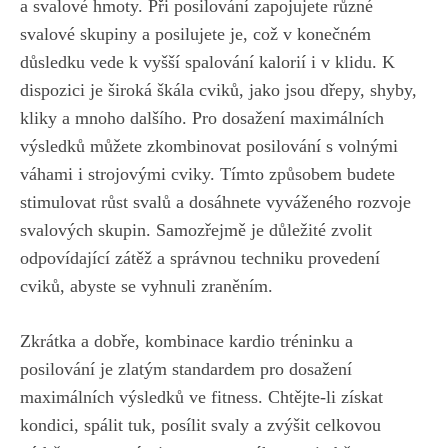
a ⁤svalové hmoty. Při posilování zapojujete různé
svalové skupiny a posilujete je, což v konečném
důsledku vede k vyšší spalování kalorií i v ⁤klidu. K⁢
dispozici‍ je široká škála cviků, jako jsou dřepy, ⁣shyby,
kliky a mnoho dalšího. Pro dosažení maximálních
výsledků můžete ⁤zkombinovat posilování s volnými⁤
váhami i strojovými cviky. Tímto způsobem budete
stimulovat růst svalů a dosáhnete vyváženého rozvoje
svalových skupin. Samozřejmě je důležité zvolit
odpovídající zátěž ‍a správnou techniku provedení
cviků, abyste se‌ vyhnuli zraněním.
Zkrátka a dobře, kombinace kardio⁣ tréninku a
posilování je zlatým standardem pro dosažení
maximálních výsledků ve fitness. ⁢Chtějte-li získat​
kondici, spálit tuk, posílit svaly a zvýšit celkovou