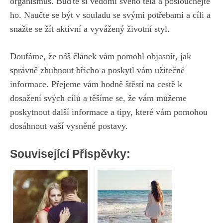
organismus. Buďte‌ si vědomi svého těla a​ poslouchejte
ho. Naučte se⁢ být ‌v souladu se svými potřebami a cíli ⁤a
⁣snažte se žít aktivní a vyvážený životní styl.
Doufáme, že náš článek vám pomohl objasnit, jak
⁢správně zhubnout břicho a poskytl vám užitečné
informace. Přejeme vám hodně⁢ štěstí na cestě k
dosažení​ svých cílů a těšíme se,⁢ že vám můžeme
poskytnout další informace a tipy, které vám pomohou
dosáhnout⁤ vaší ‌vysněné postavy.
Související Příspěvky: