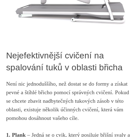
Nejefektivnější cvičení na
⁤spalování tuků ⁣v oblasti břicha
Není nic jednoduššího, než dostat se do formy a získat
pevné a štíhlé ‌břicho pomocí správných cvičení. Pokud
se chcete zbavit nadbytečných tukových zásob v této
oblasti, existuje několik účinných cvičení,
která vám
pomohou dosáhnout vašeho cíle
.
1. Plank
– Jedná se⁢ o cvik, který ​posiluje břišní svaly a