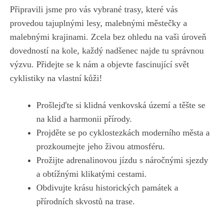
Připravili‌ jsme ​pro vás vybrané​ trasy, které vás
provedou‍ tajuplnými lesy, malebnými⁣ městečky‌ a⁢
malebnými krajinami. Zcela bez ⁢ohledu na⁤ vaši úroveň
dovedností na kole, ⁣každý nadšenec‌ najde tu‌ správnou
výzvu. Přidejte se k nám‌ a objevte fascinující svět
cyklistiky na vlastní kůži!
Prošlejďte si klidná venkovská území​ a těšte se
na ⁣klid a harmonii přírody.
Projděte se po ‍cyklostezkách moderního města a
prozkoumejte jeho živou atmosféru.
Prožijte ⁢adrenalinovou⁣ jízdu s náročnými sjezdy
a obtížnými ‌klikatými cestami.
Obdivujte krásu historických památek a
přírodních ‍skvostů na ⁣trase.