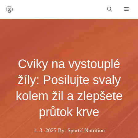
Přeskočit
Men
na
obsah
Cviky na vystouplé
žíly: Posilujte svaly
kolem žil a zlepšete
průtok krve
1. 3. 2025
By: Sportif Nutrition