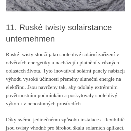
11. Ruské twisty solairstance
unternehmen
Ruské twisty slouží jako spolehlivé solární zařízení v
odvětvích‌ energetiky ‍a nacházejí uplatnění v různých
oblastech ⁢života.⁤ Tyto​ inovativní solární panely⁢ nabízejí
⁤výhodu vysoké účinnosti ‍přeměny sluneční energie na
elektřinu. Jsou navrženy tak, aby odolaly ‍extrémním
povětrnostním podmínkám a poskytovaly spolehlivý
výkon i v nehostinných‍ prostředích.
Díky ​svému jedinečnému způsobu instalace a flexibilitě
⁢jsou twisty vhodné pro širokou škálu⁢ solárních aplikací.