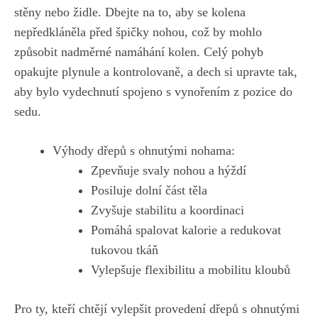
stěny nebo židle. Dbejte na to, aby se kolena
nepředkláněla před špičky nohou, což by mohlo
způsobit nadměrné ⁤namáhání kolen. Celý pohyb
opakujte ‌plynule a kontrolovaně, a dech si upravte tak,
aby bylo vydechnutí spojeno s vynořením z pozice do
sedu.
Výhody dřepů s⁤ ohnutými⁤ nohama:
Zpevňuje svaly⁤ nohou a hýždí
Posiluje dolní část těla
Zvyšuje‍ stabilitu a koordinaci
Pomáhá spalovat‌ kalorie a redukovat
tukovou tkáň
Vylepšuje flexibilitu ‍a mobilitu kloubů
Pro ty, kteří chtějí vylepšit provedení⁤ dřepů s ohnutými