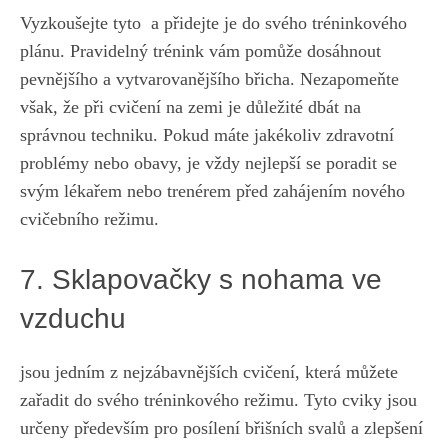
Vyzkoušejte tyto ⁢ a přidejte ​je do ​svého tréninkového
⁤plánu. ​Pravidelný ⁣trénink vám pomůže dosáhnout
pevnějšího a⁣ vytvarovanějšího břicha. Nezapomeňte
však, že při cvičení ⁤na zemi je ⁢důležité dbát na
správnou techniku. Pokud máte jakékoliv zdravotní
‌problémy nebo obavy, je vždy nejlepší se poradit se
svým ⁤lékařem nebo trenérem‌ před zahájením nového
cvičebního režimu.
7. Sklapovačky ⁤s nohama ⁣ve
⁢vzduchu
​jsou jedním⁢ z nejzábavnějších cvičení, která⁣ můžete
zařadit do svého tréninkového režimu. Tyto cviky jsou
určeny především pro posílení břišních svalů a zlepšení