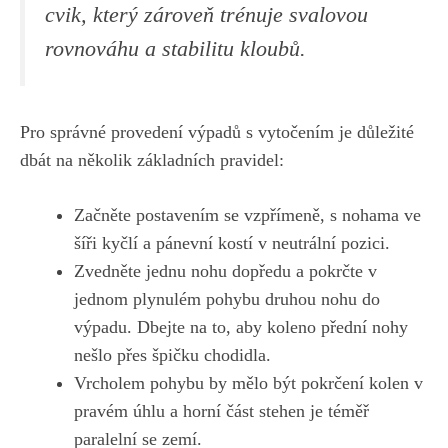
cvik, který zároveň trénuje svalovou
rovnováhu⁣ a stabilitu kloubů.
Pro správné provedení výpadů s vytočením je důležité
dbát na několik základních pravidel:
Začněte postavením se vzpřímeně, s nohama ve
šíři kyčlí a‍ pánevní kostí v neutrální⁣ pozici.
Zvedněte jednu⁣ nohu dopředu a pokrčte v
jednom plynulém pohybu ⁤druhou nohu do
⁢výpadu.​ Dbejte ⁢na ​to, ​aby koleno přední nohy
nešlo ⁤přes špičku chodidla.
Vrcholem pohybu ‌by ⁤mělo ‌být pokrčení kolen v
pravém‍ úhlu ‌a ​horní část stehen⁣ je téměř
paralelní se zemí.