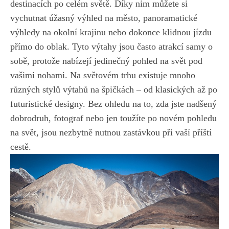
destinacích ⁣po celém světě. Díky⁢ nim můžete​ si
vychutnat úžasný výhled ‍na město, panoramatické
výhledy ‍na okolní krajinu nebo dokonce klidnou jízdu
přímo do oblak.​ Tyto⁤ výtahy jsou často atrakcí samy ⁣o
sobě, protože nabízejí‌ jedinečný ⁢pohled​ na svět pod
vašimi nohami. Na světovém trhu existuje⁢ mnoho
různých stylů výtahů na ​špičkách – od klasických až po
futuristické designy. Bez ohledu na to, zda jste nadšený
dobrodruh, fotograf nebo jen toužíte po novém pohledu
na svět, jsou nezbytně nutnou zastávkou‍ při vaší příští
cestě.