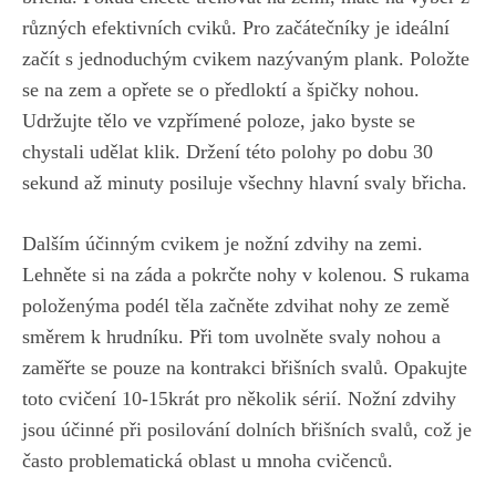
různých⁢ efektivních‍ cviků.‍ Pro začátečníky je ideální⁤
začít ⁢s jednoduchým cvikem nazývaným plank. Položte
se na zem a opřete ‌se ⁤o předloktí⁤ a⁣ špičky nohou.​
Udržujte tělo ve vzpřímené poloze, jako ‌byste se
⁤chystali udělat klik. Držení této polohy po dobu 30
sekund až minuty posiluje všechny hlavní svaly břicha.
Dalším účinným cvikem je nožní zdvihy na zemi.
Lehněte si na záda a pokrčte nohy ⁢v kolenou. S rukama
položenýma podél ⁣těla začněte zdvihat⁣ nohy ze země
směrem⁣ k hrudníku. ​Při ⁣tom ‌uvolněte svaly ⁣nohou a
zaměřte se‍ pouze ⁤na kontrakci břišních svalů. ‌Opakujte
toto ⁣cvičení 10-15krát pro ⁤několik sérií. Nožní zdvihy⁢
jsou⁣ účinné při ⁢posilování dolních břišních svalů,​ což je
často⁢ problematická oblast u mnoha cvičenců.