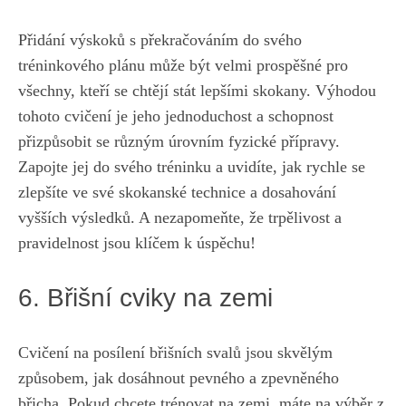
Přidání výskoků ⁢s překračováním ‌do⁢ svého
tréninkového plánu může být ⁣velmi prospěšné pro
všechny, ⁤kteří se chtějí stát lepšími⁢ skokany. Výhodou
tohoto cvičení je jeho jednoduchost a schopnost
přizpůsobit se⁢ různým ⁤úrovním fyzické přípravy.
Zapojte jej do svého​ tréninku a uvidíte, ⁢jak rychle⁣ se
zlepšíte ve své ⁤skokanské technice a dosahování
vyšších výsledků. A nezapomeňte, že trpělivost a‍
pravidelnost jsou ⁣klíčem k úspěchu!
6. Břišní cviky ⁢na zemi
Cvičení⁢ na ⁢posílení břišních ‌svalů jsou​ skvělým ​
způsobem, jak dosáhnout⁣ pevného a zpevněného ​
břicha. Pokud ​chcete‍ trénovat na zemi, máte na výběr z