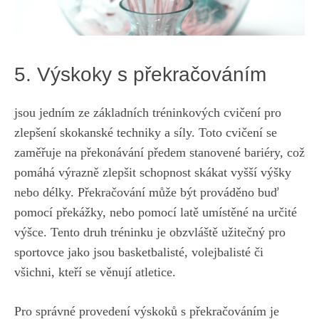
5. ⁤Výskoky ⁣s překračováním
⁤jsou jedním ze základních tréninkových cvičení pro
zlepšení skokanské techniky a síly. Toto cvičení se
zaměřuje na překonávání předem stanovené ‌bariéry, což
pomáhá výrazně ⁣zlepšit schopnost skákat vyšší výšky⁤
nebo‍ délky. Překračování může být prováděno buď
pomocí překážky, nebo pomocí latě umístěné⁣ na určité
výšce. Tento druh tréninku ⁢je obzvláště užitečný pro
sportovce jako jsou basketbalisté, volejbalisté ‍či
všichni, kteří se věnují⁤ atletice.
Pro správné⁣ provedení výskoků s ⁤překračováním je⁤