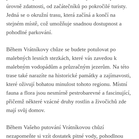
úrovně zdatnosti, od ‍začátečníků⁢ po pokročilé turisty.
Jedná se o okružní trasu, která⁤ začíná a končí na
stejném místě, ​což umožňuje snadnou dostupnost a
pohodlné‌ parkování.
Během Vrátníkovy chůze se budete potulovat ⁣po‍
malebných lesních ⁢stezkách, které‌ vás zavedou k​
malebným vodopádům ⁤a průzračným jezerům. Na této
trase také‌ narazíte na historické památky a zajímavosti,
které oživují bohatou minulost tohoto regionu. Místní
fauna ⁢a flora jsou nesmírně pestrobarevné a fascinující,⁢
přičemž některé vzácné druhy ‍rostlin a živočichů zde‍
mají svůj domov.
Během Vašeho putování Vrátníkovou chůzí
nezapomeňte si​ vzít‍ dostatek pitné vody, pohodlnou​