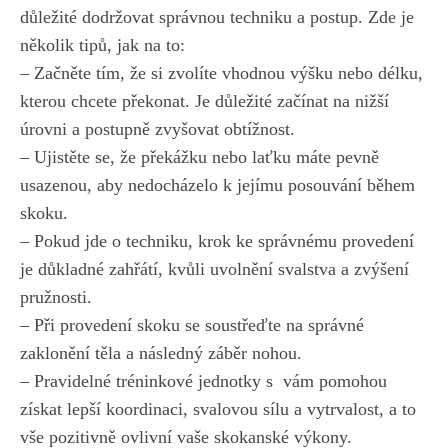
důležité dodržovat správnou techniku a postup.⁤ Zde je
několik‍ tipů, jak ⁤na to:
– Začněte tím, že si zvolíte vhodnou výšku nebo ⁣délku,
kterou chcete překonat. Je důležité začínat na‍ nižší
úrovni⁣ a postupně zvyšovat obtížnost.
– Ujistěte⁤ se, že​ překážku nebo laťku‌ máte pevně
usazenou, aby nedocházelo k jejímu posouvání během
skoku.
– Pokud jde o techniku, krok⁢ ke‍ správnému provedení
je důkladné zahřátí, kvůli uvolnění⁤ svalstva a zvýšení
pružnosti.
– Při​ provedení skoku se soustřeďte na správné
zaklonění‍ těla‌ a následný⁢ záběr nohou.
– Pravidelné tréninkové jednotky s ⁣ vám pomohou
získat lepší koordinaci, svalovou sílu a vytrvalost, a to
vše pozitivně ovlivní vaše skokanské výkony.