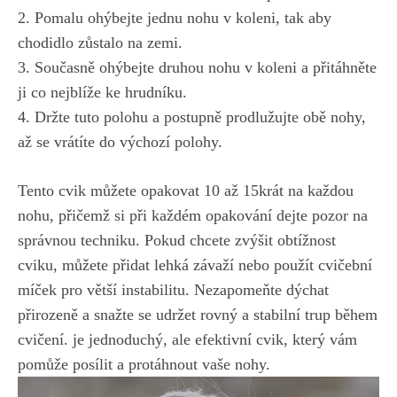
2. Pomalu ohýbejte ‌jednu nohu ⁣v koleni, tak⁣ aby
chodidlo zůstalo na zemi.
3. Současně ohýbejte druhou nohu v⁤ koleni a‍ přitáhněte
⁣ji co nejblíže ke⁤ hrudníku.
4. Držte tuto polohu a postupně prodlužujte obě nohy,
až ​se vrátíte do⁢ výchozí polohy.
Tento cvik ⁤můžete opakovat 10​ až 15krát na každou
nohu, ⁢přičemž si‍ při každém⁤ opakování dejte pozor na
správnou techniku. Pokud chcete ‌zvýšit⁤ obtížnost
cviku, můžete⁣ přidat​ lehká závaží ⁢nebo použít⁤ cvičební
míček pro větší instabilitu.​ Nezapomeňte dýchat
přirozeně a snažte se udržet rovný a stabilní trup ⁤během
cvičení. je‌ jednoduchý, ale efektivní cvik, který vám⁤
pomůže posílit a protáhnout vaše nohy.