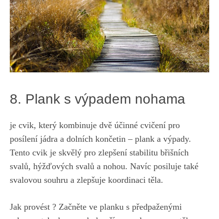
8. Plank s výpadem nohama
je cvik, který kombinuje dvě účinné ​cvičení⁢ pro
posílení jádra a dolních končetin – plank ‍a výpady.
Tento cvik‍ je‌ skvělý pro zlepšení stabilitu břišních⁤
svalů, hýžďových svalů a ⁤nohou. Navíc posiluje také
svalovou‍ souhru a zlepšuje koordinaci těla.
Jak provést ? Začněte ve planku s předpaženými