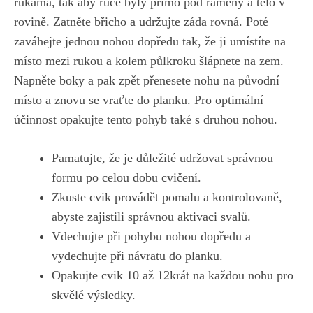
rukama, tak aby ruce byly přímo pod ‍rameny⁣ a tělo v
rovině. Zatněte břicho a udržujte záda rovná. Poté⁢
zaváhejte jednou nohou ⁢dopředu ​tak, že ji umístíte na
⁢místo mezi rukou a kolem půlkroku šlápnete‍ na ‍zem.
Napněte boky a pak‌ zpět přenesete nohu na ‍původní
místo ‌a⁤ znovu se vraťte⁢ do planku. Pro optimální
účinnost opakujte tento pohyb také s druhou nohou.
Pamatujte, že je důležité udržovat správnou⁤
formu po celou dobu cvičení.
Zkuste cvik provádět​ pomalu a kontrolovaně,
abyste zajistili správnou aktivaci svalů.
Vdechujte při⁣ pohybu nohou dopředu a
vydechujte při ‌návratu do planku.
Opakujte cvik 10 až 12krát na každou nohu ⁣pro
skvělé výsledky.