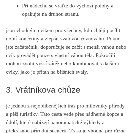
Při‌ nádechu se vraťte ​do výchozí polohy a
opakujte na ​druhou⁤ stranu.
jsou vhodným cvikem pro všechny,​ kdo chtějí posílit
⁤dolní končetiny⁣ a zlepšit svalovou rovnováhu. Pokud⁢
jste začátečník, ‍doporučuje se začít s menší váhou nebo
cvik provádět pouze s vlastní váhou těla. ⁣Pokročilí
mohou zvolit⁢ vyšší ⁣zátěž nebo kombinovat⁤ s‌ dalšími
⁤cviky, jako je přítah na ​břišních⁣ svaly.
3.​ Vrátníkova chůze
je jednou z nejoblíbenějších tras pro ​milovníky⁢ přírody
a⁢ pěší‌ turistiky. Tato ⁢cesta vede přes ‌nádherné ⁤kopce a
údolí, které‍ nabízejí⁤ panoramatické výhledy a
⁢překrásnou přírodní scenérii. Trasa je vhodná ⁣pro různé