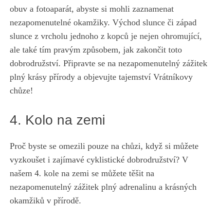
obuv a fotoaparát, abyste si mohli zaznamenat
nezapomenutelné okamžiky. Východ ⁣slunce či západ
slunce z vrcholu jednoho z kopců je nejen⁢ ohromující,
ale také tím pravým⁤ způsobem, jak zakončit toto
dobrodružství. ⁣Připravte se na nezapomenutelný zážitek
‍plný krásy přírody a objevujte tajemství​ Vrátníkovy‌
chůze!
4. ​Kolo‍ na‍ zemi
Proč byste se omezili pouze na ⁢chůzi, když si​ můžete
vyzkoušet i⁢ zajímavé cyklistické dobrodružství? V
našem 4. kole na zemi se můžete těšit na‍
nezapomenutelný zážitek plný adrenalinu a krásných
okamžiků v přírodě.