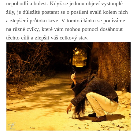
nepohodlí a ⁣bolest.‌ Když se jednou objeví vystouplé
žíly, je důležité postarat se o ‌posílení svalů⁤ kolem nich
a zlepšení​ průtoku krve. V
tomto ‍článku se podíváme
na různé cviky
, které vám mohou‌ pomoci dosáhnout
těchto cílů a zlepšit váš ​celkový stav.