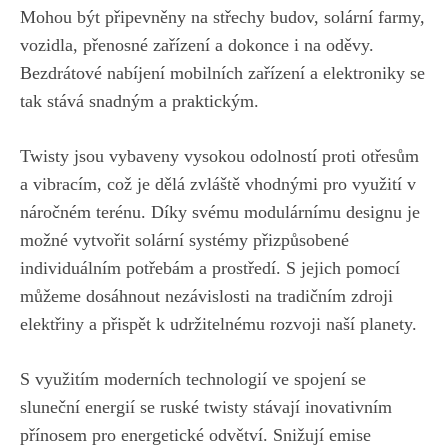
Mohou být připevněny na střechy budov, solární farmy,
vozidla, přenosné zařízení a dokonce i⁣ na⁣ oděvy.
Bezdrátové nabíjení mobilních ⁢zařízení ​a elektroniky se
tak‍ stává snadným a praktickým.
Twisty jsou vybaveny vysokou odolností proti otřesům
a ⁤vibracím, ⁣což ⁣je dělá zvláště⁤ vhodnými pro využití v
náročném terénu. Díky svému modulárnímu designu‌ je
možné vytvořit solární‍ systémy přizpůsobené
individuálním potřebám a prostředí. S jejich⁣ pomocí
můžeme dosáhnout‍ nezávislosti na tradičním zdroji
elektřiny a přispět k​ udržitelnému rozvoji naší planety.
S využitím moderních technologií ve spojení se
sluneční⁤ energií​ se ruské⁤ twisty​ stávají inovativním
⁣přínosem pro energetické odvětví.​ Snižují emise