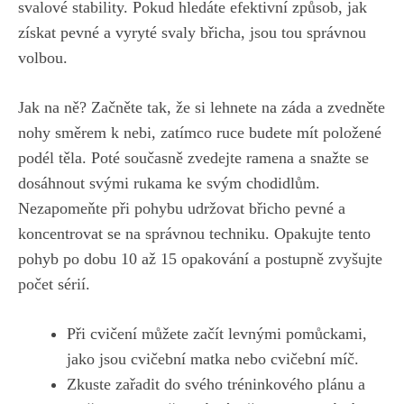
svalové stability. Pokud⁣ hledáte efektivní⁢ způsob, jak
získat pevné a vyryté ‌svaly‌ břicha, jsou ‌tou správnou​
volbou.
Jak na ně? Začněte tak, že‌ si ⁢lehnete ⁢na ⁢záda a zvedněte
nohy směrem k ⁣nebi,​ zatímco ruce budete mít⁣ položené
‌podél těla. Poté současně zvedejte ramena a snažte se
⁣dosáhnout svými ​rukama ke svým chodidlům.​
Nezapomeňte při‍ pohybu udržovat břicho ⁤pevné a
koncentrovat se na správnou techniku. Opakujte ⁤tento
pohyb po ‌dobu 10 až 15 opakování a‍ postupně zvyšujte
počet sérií.
Při cvičení můžete ⁣začít levnými ‍pomůckami,
jako jsou cvičební matka nebo‌ cvičební⁢ míč.
Zkuste zařadit do⁣ svého tréninkového plánu a