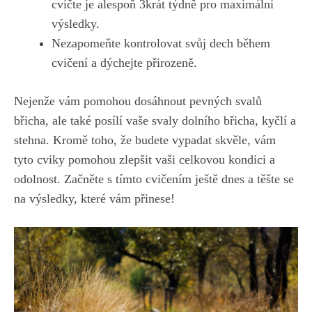
cvičte je ⁤alespoň 3krát týdně‍ pro⁤ maximální
výsledky.
Nezapomeňte kontrolovat svůj dech⁤ během
cvičení a dýchejte přirozeně.
Nejenže vám pomohou dosáhnout pevných svalů‌
břicha, ale také posílí vaše svaly dolního ‌břicha, kyčlí a​
stehna. Kromě toho, že budete vypadat skvěle, vám
tyto ⁤cviky pomohou zlepšit ​vaši celkovou kondici a
odolnost. Začněte s tímto cvičením ještě dnes a těšte se⁢
na výsledky, které vám přinese!