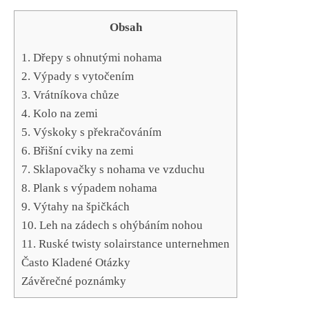
Obsah
1. Dřepy s ‍ohnutými nohama
2. Výpady s vytočením
3.​ Vrátníkova chůze
4. ​Kolo‍ na‍ zemi
5. ⁤Výskoky ⁣s překračováním
6. Břišní cviky ⁢na zemi
7. Sklapovačky ⁤s nohama ⁣ve ⁢vzduchu
8. Plank s výpadem nohama
9. Výtahy na špičkách
10.​ Leh na ‍zádech s​ ohýbáním nohou
11. Ruské twisty solairstance unternehmen
Často Kladené Otázky
Závěrečné poznámky