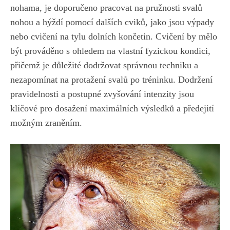
nohama, je doporučeno pracovat ​na pružnosti svalů
nohou a hýždí pomocí dalších cviků, jako jsou výpady
⁢nebo cvičení na tylu dolních končetin. Cvičení by mělo
být ⁢prováděno s‍ ohledem na⁣ vlastní fyzickou kondici,
přičemž je⁣ důležité​ dodržovat​ správnou techniku​ a
nezapomínat na protažení svalů po tréninku. Dodržení
pravidelnosti a postupné zvyšování ⁤intenzity jsou
klíčové pro dosažení maximálních výsledků a předejití
možným zraněním.