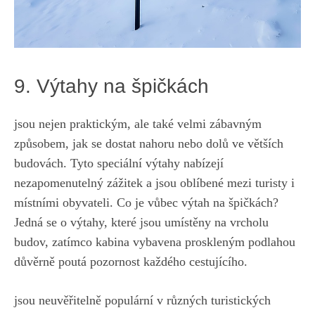
9. Výtahy na špičkách
jsou nejen praktickým, ale také velmi zábavným
způsobem, jak se dostat nahoru nebo dolů ve větších‍
budovách. ​Tyto speciální výtahy nabízejí
nezapomenutelný zážitek a jsou oblíbené mezi turisty i
místními obyvateli. Co je vůbec výtah ‌na špičkách?
Jedná se o‌ výtahy,‌ které ‍jsou⁤ umístěny na vrcholu
‌budov, zatímco kabina vybavena proskleným podlahou
⁣důvěrně poutá pozornost každého cestujícího.
jsou neuvěřitelně populární v ⁣různých turistických