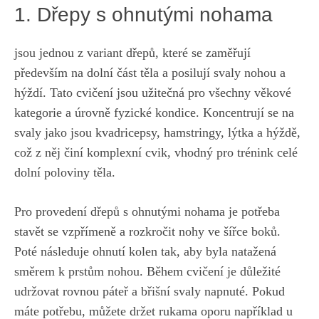
1. Dřepy s ‍ohnutými nohama
jsou jednou‌ z variant dřepů, které se zaměřují
především na dolní část těla a posilují⁣ svaly⁤ nohou ⁤a
hýždí. ‌Tato cvičení ‍jsou užitečná pro všechny věkové
kategorie a úrovně​ fyzické⁤ kondice. Koncentrují se⁣ na
svaly jako jsou kvadricepsy, hamstringy, lýtka a hýždě,
což z něj činí komplexní cvik, vhodný pro trénink celé
dolní poloviny těla.
Pro‍ provedení dřepů s ohnutými nohama je potřeba
stavět se vzpřímeně ⁣a rozkročit nohy ‍ve šířce boků.
Poté následuje ohnutí kolen tak, aby byla natažená
směrem k prstům nohou. Během cvičení je důležité
udržovat rovnou​ páteř a břišní⁤ svaly napnuté. Pokud
‌máte potřebu, můžete držet rukama oporu například ‌u