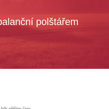
balanční polštářem
 kdy většinu času