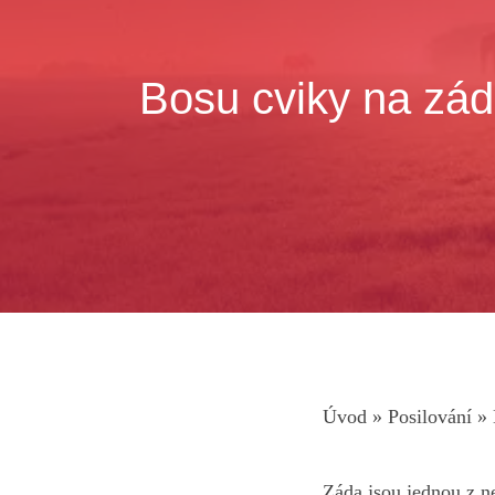
Bosu cviky na zád
Úvod
»
Posilování
»
Záda jsou jednou z ne