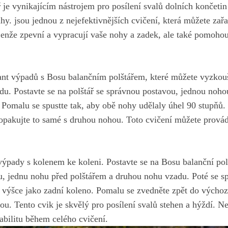
⁣ je vynikajícím nástrojem pro posílení svalů dolních končetin
hy. jsou jednou z nejefektivnějších cvičení, která můžete zař
ejenže zpevní a vypracují vaše nohy a zadek, ale také pomohou ⁤
ant výpadů s Bosu balančním polštářem, které můžete​ vyzkouš
du. Postavte se na polštář se správnou postavou, ‍jednou noho
Pomalu se​ spustte tak, aby⁣ obě nohy udělaly úhel⁢ 90 stupňů. 
‌opakujte to samé s druhou nohou. Toto cvičení můžete provád
⁢ výpady s kolenem ke koleni. Postavte se na Bosu balanční‌ pol
u, jednu nohu před polštářem a druhou nohu vzadu. Poté se spu
é výšce jako zadní ‌koleno. Pomalu⁤ se zvedněte zpět do výcho
ou. Tento cvik je skvělý pro posílení svalů‍ stehen a hýždí. 
abilitu během‍ celého cvičení.