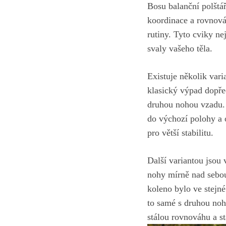
Bosu balanční polštář
koordinace⁢ a rovnová
⁣rutiny. Tyto cviky n
svaly vašeho těla.
Existuje několik vari
klasický výpad dopře
druhou nohou vzadu.​ 
do výchozí polohy a 
pro větší ‍stabilitu.
Další variantou⁣ jsou
nohy ​mírně nad ⁤sebo
koleno bylo⁤ ve stejn
to samé s druhou noh
stálou rovnováhu a st