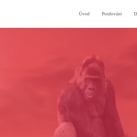
Úvod
Posilování
D