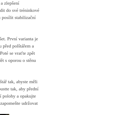
 a zlepšení
adit do své tréninkové
posílit stabilizační
et. První varianta je
u před polštářem a
Poté⁣ se vraťte zpět
ět s oporou o stěnu
štář tak, abyste měli
stte tak, aby​ přední
zí polohy a opakujte
Nezapomeňte udržovat