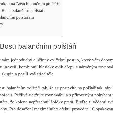
 rukou na Bosu balančním polštáři
a ‌Bosu balančním polštáři
balančním polštářem
ky
Bosu ⁢balančním polštáři
it vám jednoduchý ⁢a účinný cvičební postup, který vám dopo
vou úroveň! ‌kombinují klasický cvik dřepu s náročným rovnov
skupin a posílí váš střed‍ těla.
u balančním ⁤polštáři tak, ⁢že se postavíte na polštář tak, aby
dopředu. Pečlivě udržujte rovnováhu a s přirozeným pohybem ‌
istěte, že kolena nepřesahují špičky prstů. Buďte si vědomi sv
ohy. Pro dosažení maximálního efektu proveďte‍ 10 opakování‌ 