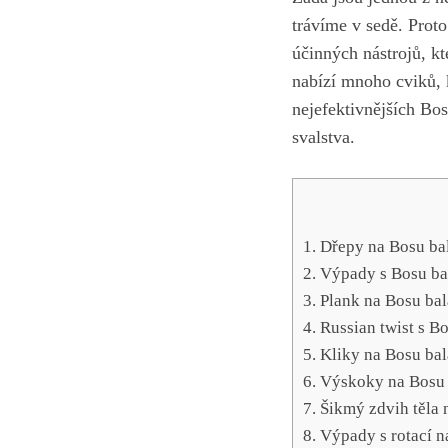
trávíme v sedě. Proto
účinných nástrojů, kt
nabízí mnoho cviků, 
nejefektivnějších ‍Bo
svalstva.
1. Dřepy na Bosu ⁢ba
2. Výpady s Bosu ba
3. Plank na Bosu ba
4. Russian twist ‍s 
5. Kliky na Bosu ba
6. Výskoky na Bosu⁣
7. Šikmý zdvih těla 
8. ⁤Výpady s rotací 