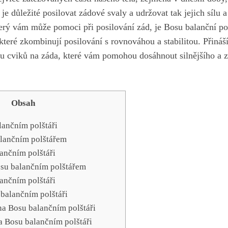
 je důležité posilovat zádové svaly a udržovat tak jejich sílu 
erý vám může pomoci při posilování ​zád, je⁤ Bosu balanční ⁣pol
které zkombinují posilování s rovnováhou a stabilitou. Přin
su ‍cviků na ⁢záda, které vám pomohou dosáhnout⁤ silnějšího a 
Obsah
lančním polštáři
lančním⁣ polštářem
lančním polštáři
Bosu balančním polštářem
lančním polštáři
 balančním polštáři
na Bosu​ balančním polštáři
na Bosu balančním polštáři