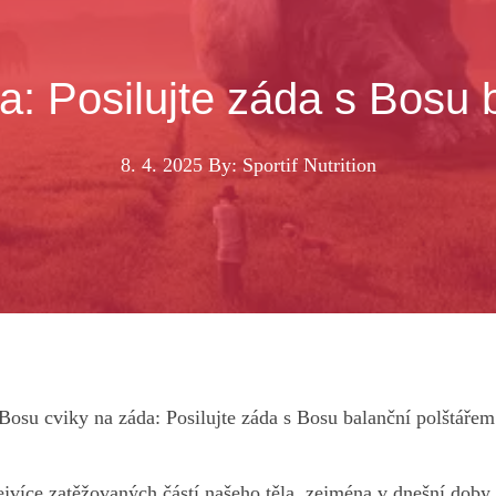
a: Posilujte záda s Bosu 
8. 4. 2025
By: Sportif Nutrition
Bosu cviky na záda: Posilujte záda s Bosu balanční polštářem
jvíce zatěžovaných částí našeho těla, ‍zejména v dnešní doby,