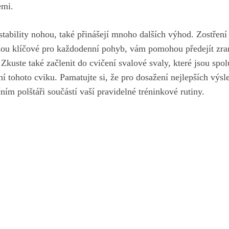
emi.
 stability nohou, také přinášejí mnoho dalších výhod. ⁣Zostření
jsou klíčové pro každodenní pohyb, vám ⁣pomohou předejít zran
Zkuste také začlenit do cvičení svalové⁤ svaly, které jsou spol
í tohoto ‍cviku. Pamatujte si, že pro dosažení​ nejlepších výs
ím ⁣polštáři součástí vaší pravidelné tréninkové rutiny.