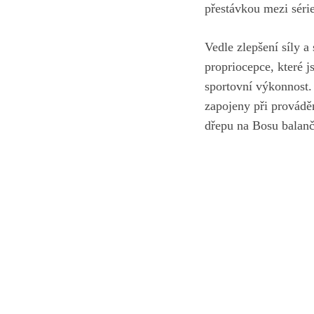
⁢přestávkou⁤ mezi séri
Vedle zlepšení síly a
propriocepce, které 
sportovní výkonnost. 
zapojeny při prováděn
dřepu na Bosu balančn