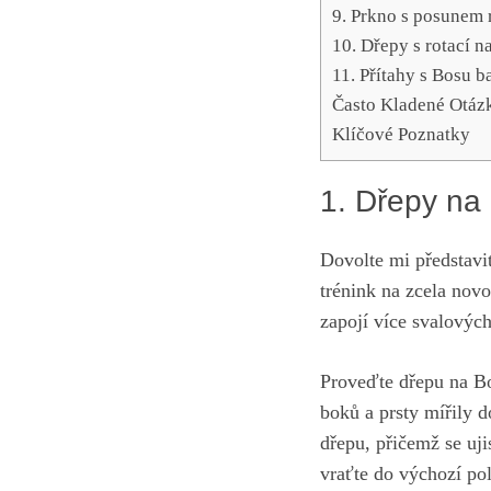
9. Prkno​ s posunem
10. ‌Dřepy s rotací n
11. Přítahy s⁢ Bosu 
Často Kladené‍ Otáz
Klíčové Poznatky
1. Dřepy na 
Dovolte‌ mi představ
trénink​ na zcela no
zapojí více svalových 
Proveďte dřepu na Bos
boků a prsty mířily 
dřepu, přičemž se ⁢uj
vraťte do výchozí pol