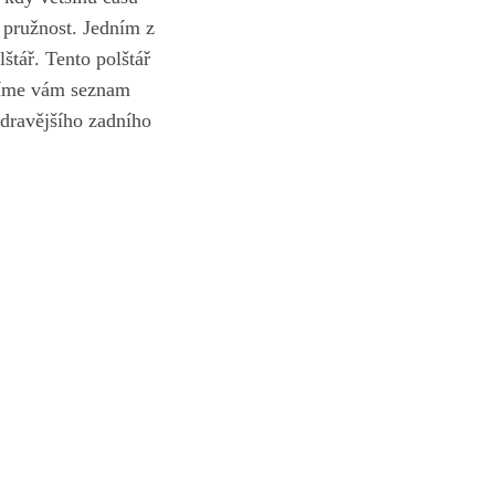
a pružnost. Jedním z
štář. ⁢Tento polštář
ášíme vám seznam
​zdravějšího zadního