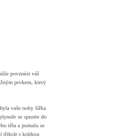
může povznést váš
ážným prvkem, ​který
 byla vaše nohy šířka
plynule se spustte do
ého těla a pomalu se
třikrát s⁢ krátkou