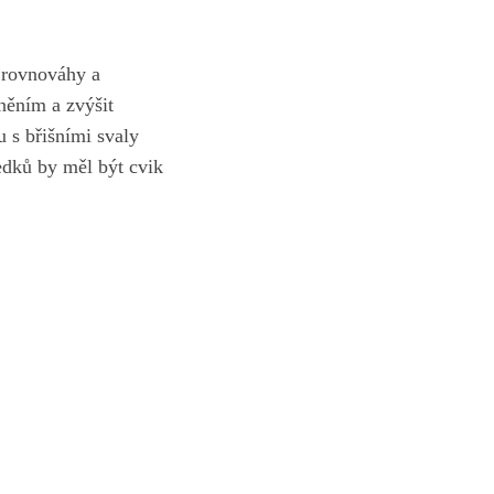
 ⁢rovnováhy a
ěním⁢ a zvýšit
u s břišními svaly
ledků by měl být cvik