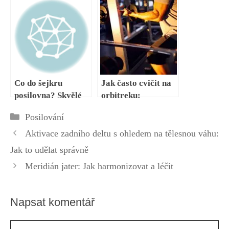
pro každého
přetížení trapézů:
Návod k provedení
Co do šejkru
Jak často cvičit na
posilovna? Skvělé
orbitreku:
recepty na
Frekvence tréninku
Rubriky
Posilování
posilovací koktejly
pro kondici
Aktivace zadního deltu s ohledem na tělesnou váhu:
Jak to udělat správně
Meridián jater: Jak harmonizovat a léčit
Napsat komentář
Komentář