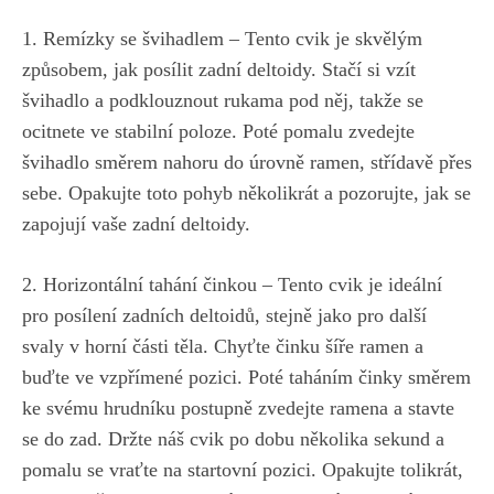
1. Remízky se švihadlem – Tento cvik je skvělým
způsobem, jak posílit zadní deltoidy. Stačí si vzít
švihadlo a podklouznout rukama pod něj, takže se
ocitnete ve stabilní poloze. Poté pomalu zvedejte
švihadlo směrem nahoru do úrovně ramen, střídavě přes
sebe. Opakujte toto pohyb několikrát a pozorujte, jak se
zapojují vaše zadní deltoidy.
2. Horizontální tahání činkou – Tento cvik je ideální
pro posílení zadních deltoidů, stejně jako pro další
svaly v horní části těla. Chyťte činku šíře ramen a
buďte ve vzpřímené pozici. Poté taháním činky směrem
ke svému hrudníku postupně zvedejte ramena a stavte
se do zad. Držte náš cvik po dobu několika sekund a
pomalu se vraťte na startovní pozici. Opakujte tolikrát,