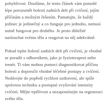
pohyblivost. Doufáme, že tento článek vám pomohl
lépe porozumět bolesti zadních delt při cvičení, jejím
příčinám a možným řešením. Pamatujte, že každý
jedinec je jedinečný a co funguje pro jednoho,
nemusí
nutně fungovat pro druhého
. Je proto důležité
naslouchat svému tělu a reagovat na něj adekvátně.
Pokud trpíte bolestí zadních delt při cvičení, je vhodné
se poradit s odborníkem,
jako je fyzioterapeut nebo
trenér
. Ti vám mohou pomoci diagnostikovat příčinu
bolesti a doporučit vhodné léčebné postupy a cvičení.
Nedávejte do popředí rychlost uzdravení, ale spíše
správnou techniku a postupné zvyšování intenzity
cvičení. Mějte trpělivost a nezapomínejte na regeneraci
svého těla.