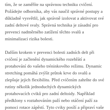
tím, že se zaměříte na správnou techniku cvičení.
Požádejte odborníka, aby vás naučil správné postupy a
důkladně vysvětlil, jak správně izolovat a aktivovat své
zadní deltové svaly. Správná technika je zásadní pro
prevenci nadměrného zatížení těchto svalů a
minimalizaci rizika bolesti.
Dalším krokem v prevenci bolesti zadních delt při
cvičení je začlenění dynamického rozehřátí a
protahování do vašeho tréninkového režimu. Dynamic
stretching pomáhá zvýšit průtok krve do svalů a
zlepšuje jejich flexibilitu. Před cvičením zahrňte do své
rutiny několik jednoduchých dynamických
protahovacích cviků pro zadní deltoidy. Například
předklony s roztahováním paží nebo otáčení paží za
pomoci rotace zápěstí. Tyto cviky posílí a připraví vaše