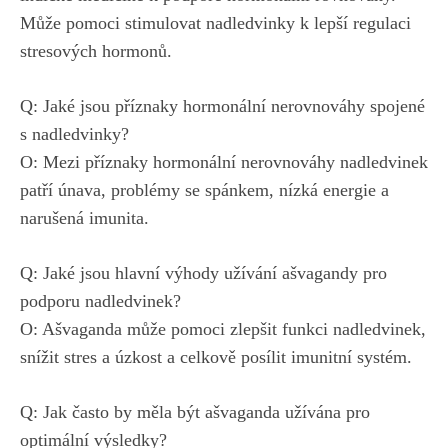
Může pomoci ​stimulovat nadledvinky ‍k ⁢lepší ⁣regulaci
stresových hormonů.
Q: Jaké jsou příznaky⁤ hormonální nerovnováhy spojené⁣
s nadledvinky?
O: Mezi příznaky hormonální nerovnováhy nadledvinek
patří únava, problémy se spánkem, nízká energie a
narušená imunita.
Q: Jaké jsou⁣ hlavní⁢ výhody užívání ašvagandy ​pro
podporu nadledvinek?
O:‌ Ašvaganda může pomoci zlepšit funkci nadledvinek,
snížit stres a úzkost a celkově‌ posílit imunitní‌ systém.
Q: Jak často by ‌měla být ⁤ašvaganda užívána pro
optimální výsledky?