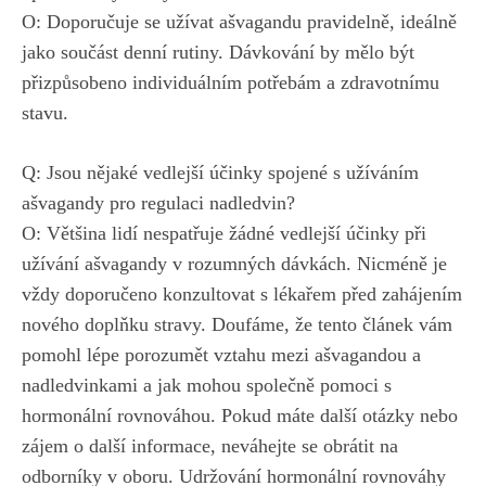
O: Doporučuje⁢ se ‍užívat ašvagandu pravidelně, ideálně
jako⁤ součást denní rutiny. Dávkování by mělo být
přizpůsobeno individuálním potřebám a‌ zdravotnímu
stavu.
Q: Jsou ⁢nějaké⁢ vedlejší⁢ účinky ​spojené s užíváním
ašvagandy‍ pro ⁢regulaci nadledvin?
O: Většina ⁢lidí nespatřuje ‌žádné vedlejší účinky při
užívání ašvagandy ‌v rozumných dávkách. Nicméně je
vždy doporučeno konzultovat s lékařem před zahájením‍
nového‌ doplňku stravy. ⁢Doufáme, ⁣že⁢ tento článek vám
pomohl‌ lépe porozumět vztahu mezi⁢ ašvagandou a
nadledvinkami a ⁣jak mohou společně pomoci s
hormonální rovnováhou. Pokud máte‍ další otázky ⁤nebo
zájem o další informace, neváhejte se obrátit na
odborníky v oboru. Udržování hormonální ⁤rovnováhy