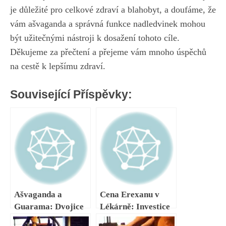
je důležité pro celkové zdraví a blahobyt, ⁣a⁣ doufáme, že
vám ⁣ašvaganda a správná ⁢funkce nadledvinek mohou
být užitečnými nástroji k dosažení tohoto cíle.
Děkujeme ⁣za přečtení a ⁤přejeme vám mnoho úspěchů
na cestě k lepšímu zdraví. ⁣
Související Příspěvky:
Ašvaganda a
Cena Erexanu v
Guarama: Dvojice
Lékárně: Investice
pro Energetický
do Vašeho Zdraví?