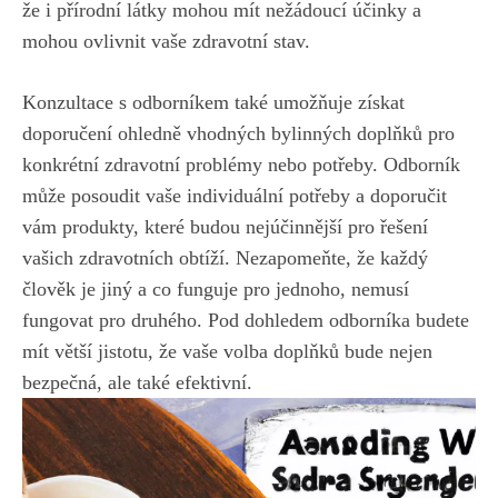
že i přírodní látky mohou mít ⁣nežádoucí účinky a
mohou⁢ ovlivnit ⁣vaše zdravotní stav.
Konzultace⁤ s odborníkem také ⁣umožňuje‌ získat
doporučení ohledně vhodných bylinných doplňků ⁤pro
konkrétní zdravotní problémy nebo potřeby. ⁢Odborník
může posoudit‌ vaše ‌individuální potřeby ⁣a doporučit
vám produkty,‌ které budou nejúčinnější pro řešení
vašich zdravotních obtíží. Nezapomeňte, že každý
člověk je jiný a co ‍funguje pro jednoho, nemusí
fungovat pro druhého. Pod dohledem odborníka budete
mít větší jistotu, že vaše volba ⁣doplňků bude nejen
bezpečná, ale také efektivní.