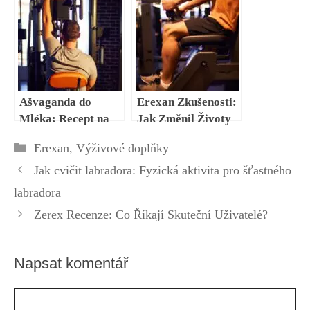
Boost
Ašvaganda do
Erexan Zkušenosti:
Mléka: Recept na
Jak Změnil Životy
Posilující Nápoj
Atletů?
Rubriky
Erexan
,
Výživové doplňky
Jak cvičit labradora: Fyzická aktivita pro šťastného
labradora
Zerex Recenze: Co Říkají Skuteční Uživatelé?
Napsat komentář
Komentář