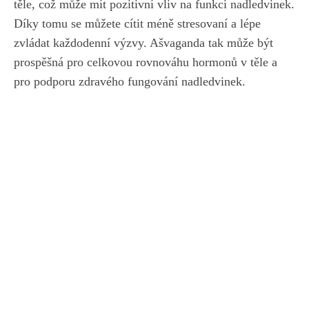
těle, což ⁤může mít pozitivní vliv na funkci​ nadledvinek.
Díky tomu se můžete cítit⁢ méně stresovaní a⁣ lépe
zvládat každodenní výzvy. Ašvaganda tak může ‍být
prospěšná ⁢pro celkovou rovnováhu hormonů v těle a
pro podporu zdravého fungování nadledvinek.