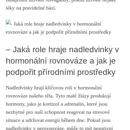
léky ⁤na pravidelné⁢ bázi.
– ​Jaká role hraje nadledvinky v ​
hormonální rovnováze⁤ a jak je
podpořit přírodními‍ prostředky
Nadledvinky hrají klíčovou roli v ⁢hormonální
rovnováze ‍našeho těla. Tyto malé⁢ žlázy produkují
hormony, jako je​ kortizol a adrenalin, ‌které jsou
nezbytné ⁤pro naši schopnost reagovat na stresové
situace a ‌udržovat ​energii ⁢během ⁢dne. Pokud jsou​
nadledvinky v ‌nerovnováze, může ‌to mít negativní