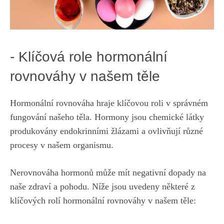
-​ Klíčová ⁤role ‌hormonální
rovnováhy v našem ​těle
Hormonální rovnováha hraje klíčovou roli⁢ v správném
fungování ‌našeho ​těla. Hormony jsou ​chemické ‌látky
produkovány endokrinními ⁢žlázami a ovlivňují různé
procesy ⁢v ⁤našem ⁤organismu.
Nerovnováha hormonů může mít negativní dopady na
naše zdraví a pohodu. Níže jsou uvedeny ‍některé z
klíčových‌ rolí hormonální rovnováhy v našem těle: