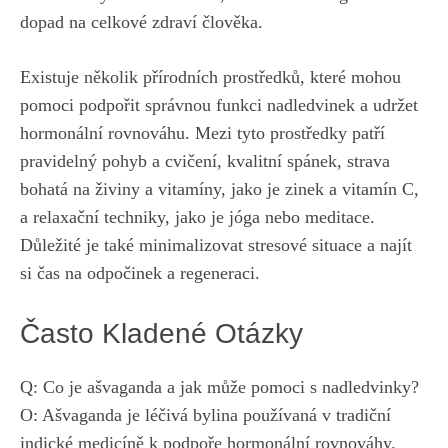
⁢dopad na celkové ⁤zdraví člověka.
Existuje několik přírodních prostředků, které mohou ​
pomoci ⁤podpořit správnou ⁤funkci nadledvinek a udržet‌
hormonální rovnováhu. Mezi tyto prostředky patří
pravidelný pohyb a cvičení, ⁢kvalitní spánek,‍ strava
bohatá​ na⁤ živiny a vitamíny, jako⁤ je ⁤zinek ‌a vitamín C,
a ⁢relaxační techniky,
jako ⁣je jóga nebo meditace
.
Důležité​ je také minimalizovat ‌stresové situace a najít
si čas⁢ na odpočinek a regeneraci.
Často Kladené Otázky
Q: Co je ašvaganda a jak může pomoci‍ s nadledvinky?
O: ‍Ašvaganda je léčivá bylina‍ používaná v tradiční
indické ⁤medicíně​ k podpoře hormonální rovnováhy.