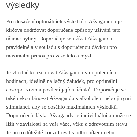
‍výsledky
Pro dosažení optimálních výsledků s Ašvagandou je
klíčové ⁤dodržovat doporučené způsoby užívání této
účinné ⁢byliny.⁢ Doporučuje se užívat​ Ašvagandu
pravidelně ‌a v souladu s⁢ doporučenou dávkou pro
‌maximální přínos pro vaše tělo a mysl.
Je vhodné konzumovat Ašvagandu v dopoledních
hodinách, ideálně na lačný ‍žaludek,⁢ pro optimální
⁤absorpci⁣ živin‌ a​ posílení jejích účinků. Doporučuje se
také nekombinovat Ašvagandu​ s alkoholem nebo jinými
‌stimulanci, aby se dosáhlo maximálních​ výsledků.
Doporučená dávka Ašvagandy je individuální a může se
lišit v​ závislosti na⁤ vaší⁢ váze,⁤ věku a zdravotním stavu.
Je proto důležité konzultovat​ s odborníkem nebo‌