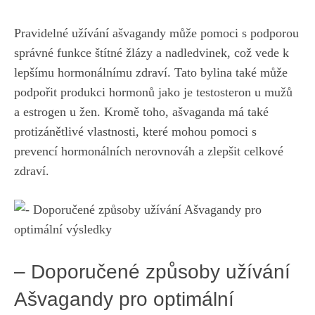
Pravidelné užívání‍ ašvagandy může pomoci‌ s podporou
správné‍ funkce⁣ štítné​ žlázy a nadledvinek,⁢ což vede k
lepšímu hormonálnímu ‌zdraví.‌ Tato bylina také​ může⁢
podpořit produkci hormonů jako je⁤ testosteron u‌ mužů
a ‍estrogen u‍ žen. Kromě toho, ašvaganda má také
protizánětlivé vlastnosti, které mohou pomoci s
‍prevencí hormonálních nerovnováh‍ a zlepšit celkové
zdraví.
– Doporučené způsoby užívání
Ašvagandy pro optimální