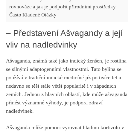
rovnováze⁤ a jak je podpořit přírodními‍ prostředky
Často Kladené Otázky
– Představení Ašvagandy ⁣a její
‍vliv na nadledvinky
Ašvaganda,⁣
známá také jako indický‌ ženšen
, je ​rostlina
se silnými adaptogenními vlastnostmi. Tato bylina se
⁢používá v⁢ tradiční indické medicíně ‌již ‍po tisíce let a
nedávno ⁣se⁤ těší stále větší popularitě ⁤i v západních‍
zemích. Jednou z hlavních oblastí, kde‌ může ašvaganda
přinést významné výhody, ​je podpora⁤ zdraví
nadledvinek.
Ašvaganda může pomoci vyrovnat hladinu kortizolu v⁢