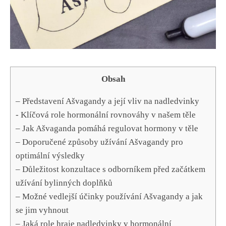
Obsah
– Představení Ašvagandy ⁣a její ‍vliv na nadledvinky
-​ Klíčová ⁤role ‌hormonální rovnováhy v našem ​těle
– Jak Ašvaganda pomáhá regulovat hormony ⁢v těle
– Doporučené způsoby užívání Ašvagandy pro
optimální ‍výsledky
– Důležitost konzultace s odborníkem před začátkem
užívání bylinných doplňků
– Možné vedlejší účinky používání Ašvagandy a jak
se jim vyhnout
– ​Jaká role hraje nadledvinky v ​hormonální