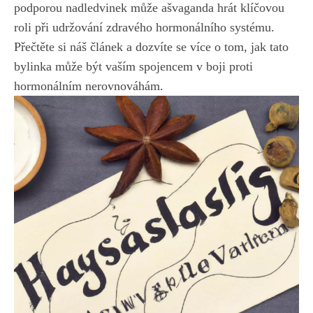
⁤podporou nadledvinek může ašvaganda hrát klíčovou‌
roli při udržování ‍zdravého‌ hormonálního systému.
Přečtěte si náš článek a dozvíte se⁣ více o tom, jak tato
bylinka může být vaším spojencem v ​boji proti⁤
hormonálním ‍nerovnováhám.