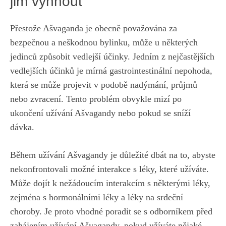
jim vyhnout
Přestože⁤ Ašvaganda je⁣ obecně považována ⁢za
bezpečnou a neškodnou ‌bylinku,⁢ může u​ některých⁢
jedinců způsobit vedlejší účinky. Jedním z⁣ nejčastějších
vedlejších účinků ​je mírná ‍gastrointestinální ​nepohoda, ​
která se ​může projevit v podobě nadýmání, průjmů
nebo zvracení. Tento problém obvykle​ mizí ⁣po
ukončení⁤ užívání Ašvagandy nebo⁢ pokud se sníží
dávka.
Během užívání Ašvagandy je důležité dbát‍ na ‌to, abyste
⁣nekonfrontovali možné ‍interakce ‌s léky, ‌které ‌užíváte.
Může⁤ dojít ⁤k nežádoucím interakcím s některými⁢ léky,
zejména‌ s hormonálními​ léky a ‌léky na srdeční
choroby. Je proto vhodné poradit se s odborníkem před⁣
zahájením užívání Ašvagandy, pokud užíváte nějaké