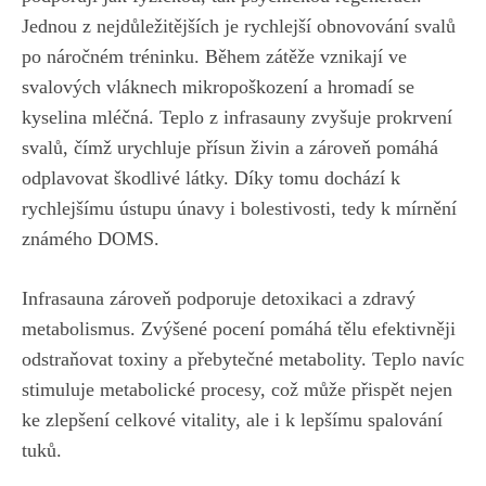
Jednou z nejdůležitějších je rychlejší obnovování svalů
po náročném tréninku. Během zátěže vznikají ve
svalových vláknech mikropoškození a hromadí se
kyselina mléčná. Teplo z infrasauny zvyšuje prokrvení
svalů, čímž urychluje přísun živin a zároveň pomáhá
odplavovat škodlivé látky. Díky tomu dochází k
rychlejšímu ústupu únavy i bolestivosti, tedy k mírnění
známého DOMS.
Infrasauna
zároveň podporuje detoxikaci a zdravý
metabolismus. Zvýšené pocení pomáhá tělu efektivněji
odstraňovat toxiny a přebytečné metabolity. Teplo navíc
stimuluje metabolické procesy, což může přispět nejen
ke zlepšení celkové vitality, ale i k lepšímu spalování
tuků.