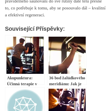
pravidelného saunování do své rutiny dáte tělu přesně
to, co potřebuje k tomu, aby se posouvalo dál – kvalitní
a efektivní regeneraci.
Související Příspěvky:
Akupunktura:
36 bod žalúdkového
Účinná terapie v
meridiánu: Jak je
Brně pro zlepšení
aktivovat a
zdraví
harmonizovat