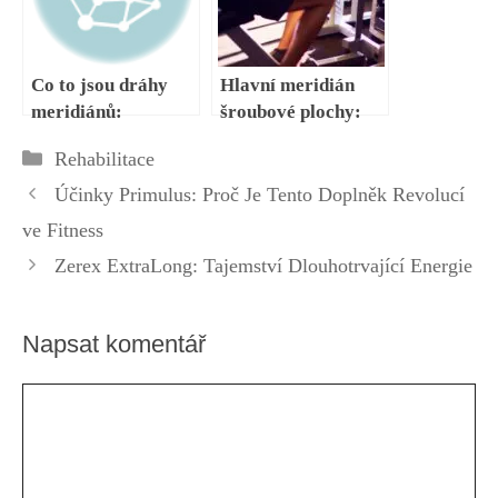
Co to jsou dráhy
Hlavní meridián
meridiánů:
šroubové plochy:
Základní principy a
Jak ho odblokovat a
Rubriky
Rehabilitace
význam
posílit
Účinky Primulus: Proč Je Tento Doplněk Revolucí
ve Fitness
Zerex ExtraLong: Tajemství Dlouhotrvající Energie
Napsat komentář
Komentář