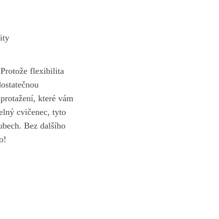
ity
Protože flexibilita
 dostatečnou
 protažení,⁣ které vám
delný cvičenec, tyto
oubech. ⁢Bez dalšího
o!