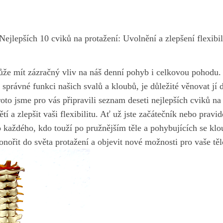
Nejlepších 10 cviků na protažení: Uvolnění a zlepšení flexibil
e mít ⁣zázračný vliv ‌na náš‍ denní⁤ pohyb i celkovou pohodu. ‌
e správné funkci našich svalů ⁣a kloubů, je důležité věnovat jí
proto jsme pro vás připravili⁤ seznam deseti nejlepších cviků na
í⁢ a zlepšit vaši ⁤flexibilitu. Ať už jste začátečník nebo pravi
ro ‍každého, ⁢kdo touží po ⁣pružnějším ⁤těle a ⁢pohybujících se kl
nořit do světa protažení a objevit nové možnosti pro vaše ‌těl