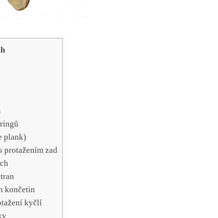
ah
u
tringů
e plank)
 s protažením zad
ách
stran
h⁣ končetin
otažení kyčlí
ky