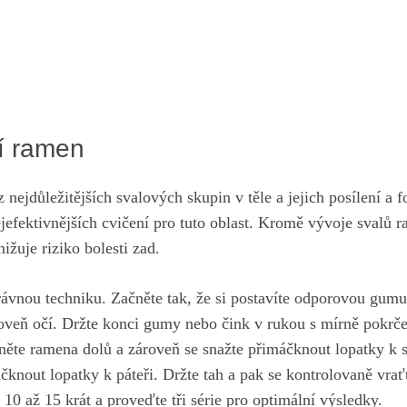
í ramen
nejdůležitějších ‍svalových skupin ⁣v těle a jejich‌ posílení 
ejefektivnějších cvičení ‌pro tuto oblast. Kromě vývoje ‍svalů
ižuje‍ riziko‍ bolesti ⁣zad.
rávnou ‌techniku. Začněte⁤ tak,⁣ že si postavíte odporovou ‌gumu
oveň​ očí.⁢ Držte​ konci ⁢gumy nebo čink ‌v rukou s‍ mírně pokr
ěte ramena dolů‌ a⁤ zároveň se snažte‌ přimáčknout lopatky k so
knout lopatky k páteři.​ Držte‌ tah a ⁢pak se kontrolovaně vrať
 10 ‌až 15 krát⁣ a proveďte tři série pro‍ optimální výsledky.