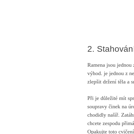
2. Stahován
Ramena jsou jednou z 
výhod. je jednou‍ z n
zlepšit držení těla a sn
Při je důležité mít sp
soupravy⁢ činek na úr
chodidly našíř. Zatáhn
chcete⁣ zespodu přimáč
Opakujte toto​ cvičení