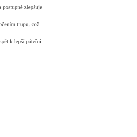
 a postupně zlepšuje
očením trupu, což ​
pět ‍k lepší páteřní