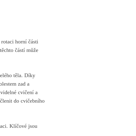
o rotaci horní části
‌ těchto částí může
elého ⁤těla. Díky
olestem‍ zad ‍a
avidelné cvičení ‍a
členit ⁤do cvičebního
taci. Klíčové ⁤jsou