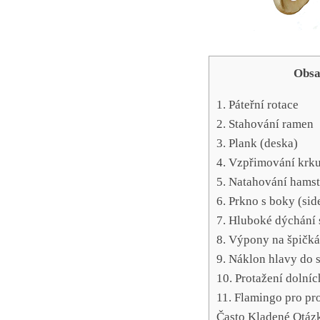
Obs
1. Páteřní rotace
2. Stahování ramen
3. Plank (deska)
4. Vzpřimování krk
5.‍ Natahování hams
6. Prkno s boky ⁣(sid
7.‍ Hluboké ⁣dýchání
8. Výpony na špičk
9.⁢ Náklon⁢ hlavy do 
10. Protažení dolníc
11. Flamingo ⁣pro pr
Často Kladené Otáz