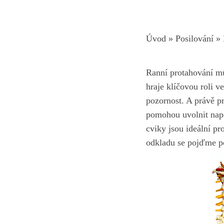
Úvod
»
Posilování
»
Ranní protahování můž
hraje klíčovou roli ⁢v
pozornost.‌ A⁢ právě ​
‍pomohou uvolnit napět
cviky jsou ‌ideální ⁢p
odkladu se ​pojďme po