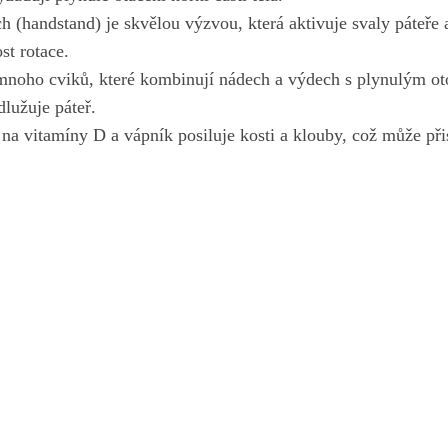
h (handstand) je skvělou výzvou, která aktivuje svaly ⁣páteře
st​ rotace.
mnoho‌ cviků, ‍které kombinují nádech a⁤ výdech s plynulým ot
dlužuje páteř.
 na vitamíny D a vápník posiluje kosti ⁤a⁤ klouby, ​což může ⁢přis