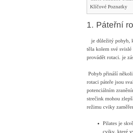
Klíčové Poznatky
1. Páteřní r
‍ ‌ ⁤ je ‍důležitý pohyb
těla kolem ‌své svislé⁢
provádět rotaci. je zá
⁢ ⁤Pohyb přináší něko
rotaci páteře ​jsou ​s
potenciálním ⁢zraněním
strečink​ mohou zlepši
režimu cviky zaměřené
Pilates je‌ skv
cviky, které vy