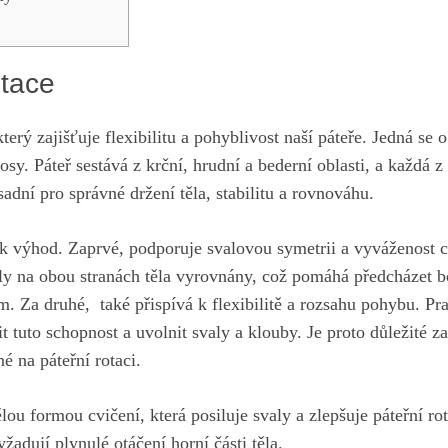
otace
, který ⁤zajišťuje flexibilitu⁣ a‍ pohyblivost ⁤naší ⁤páteře. Jedná se 
 osy. Páteř sestává ‍z krční, hrudní a bederní ‍oblasti, a‍ každá z
sadní pro správné držení těla, ⁣stabilitu a⁢ rovnováhu.
lik výhod. Zaprvé, podporuje ⁣svalovou symetrii a vyváženost ⁤c
valy na‍ obou ⁢stranách těla ⁤vyrovnány, což pomáhá předcházet⁣ b
. Za druhé, ​ ⁢také přispívá k flexibilitě ‍a ⁢rozsahu pohybu. ‍Pr
t tuto schopnost a uvolnit svaly a klouby. Je⁢ proto důležité za
 na ​páteřní rotaci.
ělou formou cvičení,‌ která⁣ posiluje svaly a zlepšuje páteřní ro
žadují ⁣plynulé otáčení ⁣horní části těla.