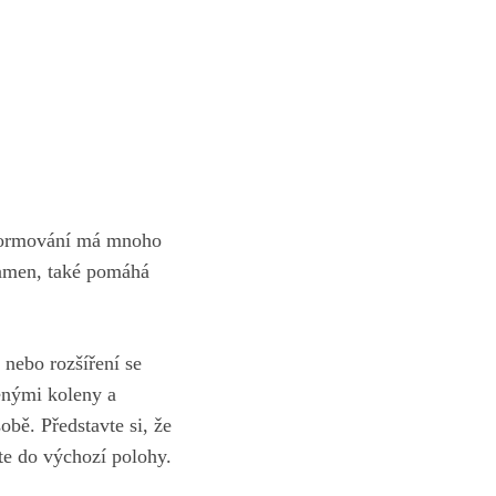
a formování⁣ má mnoho
 ramen, také pomáhá
 nebo rozšíření⁤ se
čenými koleny a
bě. Představte si,‌ že⁢
te⁢ do ⁣výchozí polohy.