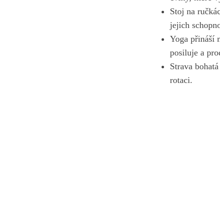
Stoj na ručkác
jejich schopno
Yoga⁤ přináší 
posiluje a pro
Strava bohatá​
‍rotaci.