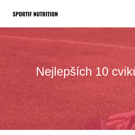
Přeskočit
na
obsah
Nejlepších 10 cviků