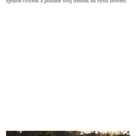
způsob cvičení a posuňte svůj trénink na vyšší úroveň!