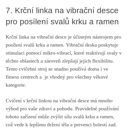
7. Krční⁤ linka na⁢ vibrační desce
pro⁣ posílení svalů krku ⁤a ramen
Krční ⁣linka na‍ vibrační desce ​je účinným‍ nástrojem pro
posílení svalů krku a ramen. Vibrační deska⁣ poskytuje
stimulaci pomocí⁢ mikro-vibrací, které reaktivují svaly v
těchto oblastech a zároveň zlepšují jejich ⁤flexibilitu.
Tento cvičební stroj ​se snadno používá ‌doma‌ i ve
fitness centrech a ⁣
je vhodný pro všechny věkové
kategorie
.
Cvičení s krční linkou na vibrační desce má mnoho
výhod pro vaše zdraví⁢ a pohodu. Pravidelné používání
tohoto ⁢zařízení může zvýšit sílu svalů krku a ⁤ramen,⁢
což ‌vede k lepšímu‌ držení těla a ‍prevenci bolestí zad.