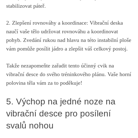
stabilizovat páteř.
2. Zlepšení rovnováhy ​a koordinace: Vibrační deska
naučí⁣ vaše tělo udržovat rovnováhu a koordinovat
pohyb.‍ Zvedání rukou nad hlavu na této instabilní ploše
⁤vám​ pomůže posílit jádro a zlepšit ‌váš celkový⁣ postoj.
Takže nezapomeňte zařadit tento účinný cvik​ na
vibrační ‍desce do ‌svého tréninkového plánu. Vaše horní
polovina těla vám za‍ to poděkuje!
5. Výchop ​na jedné noze‌ na
vibrační desce pro posílení​
svalů nohou