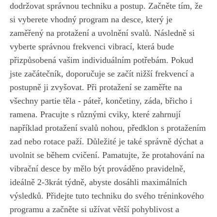
⁤dodržovat správnou techniku a postup. Začněte tím, že
si vyberete vhodný program ⁤na desce, který je
zaměřený na protažení ⁢a uvolnění svalů. Následně‍ si
vyberte správnou frekvenci vibrací, která​ bude
přizpůsobená​ vašim individuálním potřebám. Pokud
jste začátečník, doporučuje se ​začít nižší frekvencí a
postupně ji zvyšovat. Při protažení se ‌zaměřte na
všechny partie těla -‌ páteř, končetiny, záda, břicho‌ i
ramena.‌ Pracujte s různými cviky, které zahrnují
například⁤ protažení svalů nohou,⁤ předklon s protažením
zad nebo ‌rotace paží. Důležité je také správně dýchat a
⁣uvolnit‍ se během cvičení. ​Pamatujte, že protahování na
vibrační desce by mělo být prováděno pravidelně,
ideálně‍ 2-3krát týdně, abyste‌ dosáhli maximálních
výsledků. Přidejte tuto techniku do ⁤svého tréninkového
programu a začněte⁣ si‌ užívat větší pohyblivost ‍a