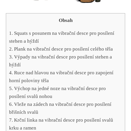
Obsah
1. Squats s posunem na vibrační desce ⁣pro⁢ posílení
stehen a hýždí
2. Plank⁢ na ‌vibrační desce pro posílení celého těla
3.‌ Výpady na vibrační ‌desce ⁣pro posílení stehen⁣ a
hýždí
4.⁢ Ruce nad‌ hlavou na‍ vibrační desce pro zapojení
horní poloviny těla
5. Výchop ​na jedné noze‌ na vibrační desce pro
posílení​ svalů nohou
6. Vleže ​na zádech na vibrační‌ desce pro posílení‍
břišních svalů
7. Krční⁤ linka na⁢ vibrační desce pro⁣ posílení svalů
krku ⁤a ramen