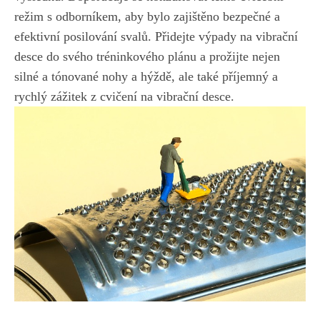
režim ‍s odborníkem,⁣ aby bylo ​zajištěno bezpečné a
efektivní posilování svalů. Přidejte výpady⁤ na vibrační
desce do svého tréninkového plánu a prožijte nejen
⁤silné a tónované nohy ‍a hýždě, ale také⁤ příjemný a
‌rychlý zážitek z cvičení na vibrační desce.