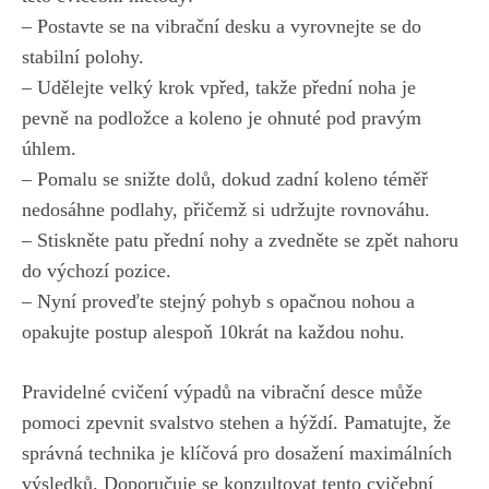
– Postavte se na ⁢vibrační desku a​ vyrovnejte se⁣ do
stabilní polohy.
– ‌Udělejte velký ‌krok vpřed, takže přední⁣ noha je
pevně na podložce a koleno⁢ je ohnuté pod pravým
úhlem.
– Pomalu se snižte ‍dolů, dokud zadní ⁢koleno téměř‍
nedosáhne podlahy, ⁤přičemž si‌ udržujte⁤ rovnováhu.
– Stiskněte patu přední nohy a zvedněte ⁣se zpět ⁢nahoru
do ⁤výchozí pozice.
– Nyní⁢ proveďte⁤ stejný pohyb s opačnou nohou a
opakujte postup alespoň 10krát na každou nohu.
Pravidelné cvičení výpadů na⁤ vibrační desce může
pomoci ‌zpevnit svalstvo stehen a hýždí. Pamatujte, že
správná technika‌ je klíčová pro dosažení maximálních
výsledků. ​Doporučuje ‌se konzultovat tento cvičební