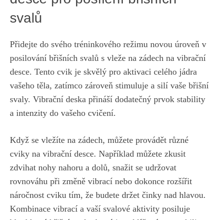
svalů
Přidejte do svého ‌tréninkového režimu novou úroveň v
posilování břišních svalů s vleže na zádech na vibrační
desce. Tento cvik je skvělý pro aktivaci celého jádra
vašeho těla, zatímco zároveň‌ stimuluje ⁤a silí vaše břišní
svaly.​ Vibrační deska přináší dodatečný prvok stability
a ​intenzity do vašeho cvičení.
Když ⁣se vležíte na zádech, můžete​ provádět různé
cviky na vibrační desce. Například můžete ⁤zkusit
zdvihat nohy nahoru a dolů, snažit se udržovat
rovnováhu při⁣ změně vibrací⁣ nebo dokonce rozšířit
náročnost cviku tím, ‍že budete držet činky⁤ nad hlavou.
Kombinace⁣ vibrací a vaší ‍svalové⁢ aktivity posiluje ​