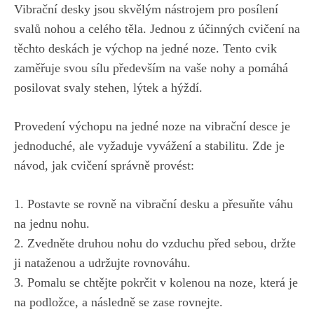
Vibrační desky jsou skvělým‍ nástrojem pro posílení
svalů​ nohou⁣ a‍ celého těla. Jednou z účinných cvičení na​
těchto‌ deskách⁣ je ‌výchop na jedné noze. Tento cvik
zaměřuje svou sílu především na vaše ‌nohy ​a pomáhá
posilovat svaly⁤ stehen, lýtek a hýždí.
Provedení výchopu na jedné noze na‍ vibrační desce‌ je
jednoduché,‌ ale vyžaduje ‌vyvážení⁣ a ‍stabilitu. ⁢Zde je
návod, jak cvičení správně provést:
1. Postavte se rovně na‍ vibrační desku a ‍přesuňte váhu
na jednu nohu.
2. Zvedněte druhou nohu​ do vzduchu před sebou, držte
ji nataženou a udržujte rovnováhu.
3. Pomalu⁤ se chtějte pokrčit v kolenou na noze,⁣ která‍ je
na podložce, a⁣ následně ‍se‌ zase rovnejte.