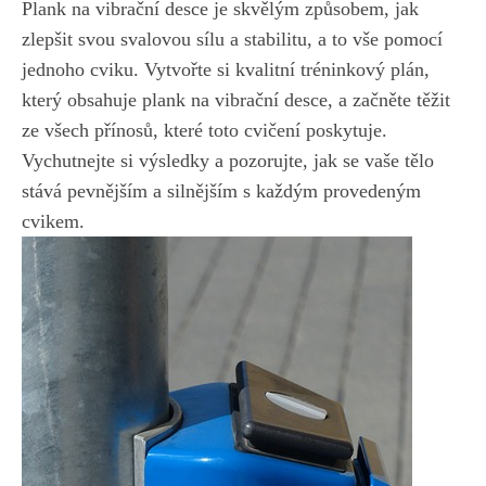
Plank na vibrační desce‌ je skvělým způsobem, jak‌
zlepšit svou svalovou sílu a stabilitu, a to vše pomocí
jednoho cviku. Vytvořte si kvalitní tréninkový plán,
který obsahuje ​plank na vibrační‍ desce, a začněte těžit ​
ze⁢ všech přínosů, které⁣ toto cvičení⁤ poskytuje.
Vychutnejte si výsledky a pozorujte, jak se vaše tělo
stává pevnějším⁤ a silnějším s každým provedeným
cvikem.