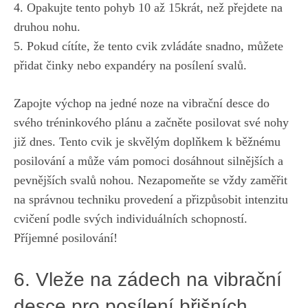
4. ⁢Opakujte tento ‍pohyb⁣ 10 až 15krát, ⁤než‍ přejdete na
druhou nohu.
5. ⁢Pokud cítíte, ​že‌ tento cvik ⁤zvládáte snadno, můžete
⁣přidat⁤ činky nebo ⁢expandéry na posílení svalů.
Zapojte výchop na jedné noze na vibrační desce do
svého tréninkového plánu a začněte posilovat⁢ své nohy
již dnes. Tento cvik je skvělým doplňkem⁤ k běžnému
posilování a‌ může ⁤vám‍ pomoci ​dosáhnout silnějších ⁢a
pevnějších svalů ⁢nohou. Nezapomeňte ⁤se vždy zaměřit
na⁢ správnou techniku provedení‌ a⁤ přizpůsobit intenzitu
cvičení podle svých individuálních schopností.
Příjemné posilování!
6. Vleže ​na zádech na vibrační‌
desce pro posílení‍ břišních