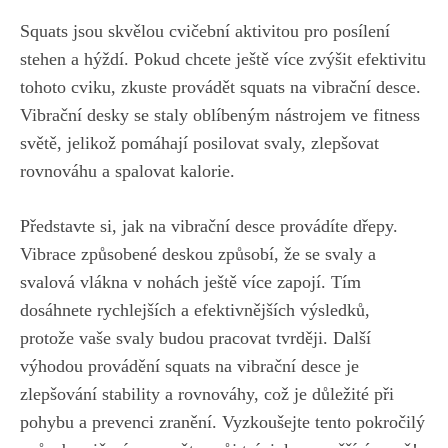
Squats jsou skvělou cvičební ‍aktivitou pro posílení
stehen a hýždí. Pokud chcete ještě ​více zvýšit efektivitu
tohoto⁢ cviku, zkuste provádět squats na vibrační desce.
Vibrační desky se staly oblíbeným nástrojem ve‌ fitness
světě, jelikož pomáhají posilovat svaly,⁤ zlepšovat
rovnováhu a⁣ spalovat kalorie.
Představte si, jak⁤ na vibrační ‌desce provádíte dřepy.
Vibrace způsobené deskou ⁢způsobí, že se ​svaly a​
svalová vlákna v nohách ještě‌ více zapojí. Tím
dosáhnete rychlejších a efektivnějších výsledků,
protože ⁣vaše⁢ svaly budou ‍pracovat tvrději. Další‍
výhodou⁢ provádění squats na vibrační desce je ​
zlepšování stability a rovnováhy, což je důležité‍ při
pohybu a ⁣prevenci ​zranění. Vyzkoušejte tento pokročilý