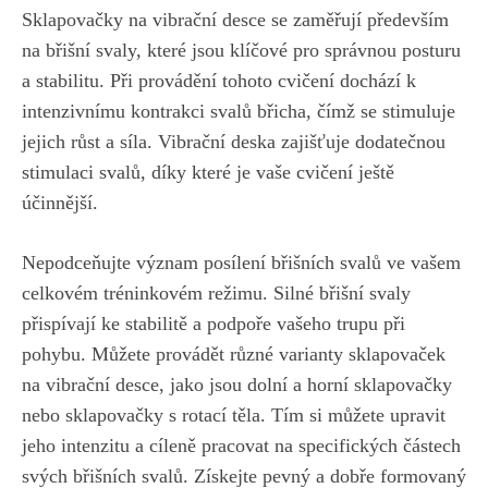
Sklapovačky na vibrační desce​ se zaměřují především
na ⁣břišní svaly, které jsou klíčové pro správnou⁤ posturu
a stabilitu. ⁢Při provádění ⁣tohoto cvičení dochází k
intenzivnímu kontrakci⁣ svalů břicha,⁢ čímž se stimuluje
jejich růst a síla. Vibrační deska zajišťuje dodatečnou‍
stimulaci ‍svalů, díky které‌ je ⁣vaše cvičení ještě
účinnější.
Nepodceňujte význam ⁣posílení břišních svalů ve vašem⁤
celkovém⁢ tréninkovém režimu. Silné břišní⁢ svaly
‌přispívají ke stabilitě a podpoře vašeho trupu ⁤při
pohybu. Můžete⁣ provádět⁢ různé varianty sklapovaček
na vibrační ‌desce, jako jsou dolní‌ a horní ‍sklapovačky
nebo sklapovačky s rotací těla. Tím si můžete upravit
⁤jeho intenzitu a cíleně pracovat na ​specifických⁢ částech⁢
svých břišních‌ svalů. Získejte pevný a dobře formovaný