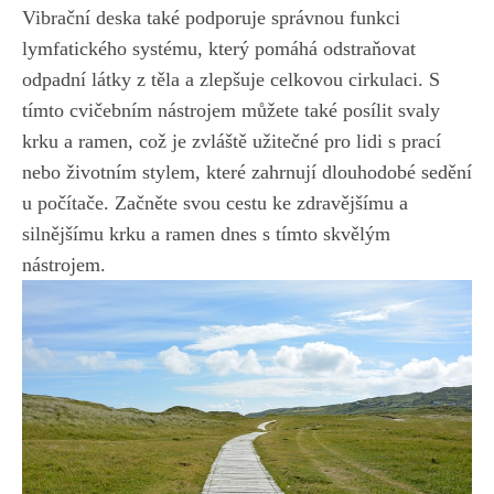
Vibrační deska také podporuje správnou funkci
lymfatického systému, který⁤ pomáhá odstraňovat
odpadní ‍látky z ​těla a zlepšuje​ celkovou cirkulaci. S
tímto ⁢cvičebním⁤ nástrojem ‌můžete ‍také posílit svaly
krku​ a ramen, což je zvláště užitečné ⁢pro‍ lidi s prací
nebo životním ⁢stylem, které zahrnují‍ dlouhodobé sedění
u počítače. Začněte svou cestu ​ke⁣ zdravějšímu a
silnějšímu krku a ramen dnes s tímto skvělým
⁣nástrojem.