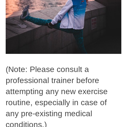
(Note: Please consult a
professional⁣ trainer before
⁣attempting any⁢ new ‌exercise
routine, especially in‍ case of
any pre-existing medical
conditions.)