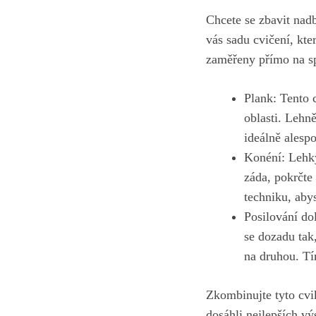
Chcete se zbavit nad
vás sadu cvičení, kt
zaměřeny přímo na sp
Plank: Tento c
oblasti. Lehně
ideálně alesp
Konéní: Lehký 
záda, pokrčte
techniku, aby
Posilování do
se dozadu tak
na druhou. Tím
Zkombinujte tyto cvi
dosáhli nejlepších vý