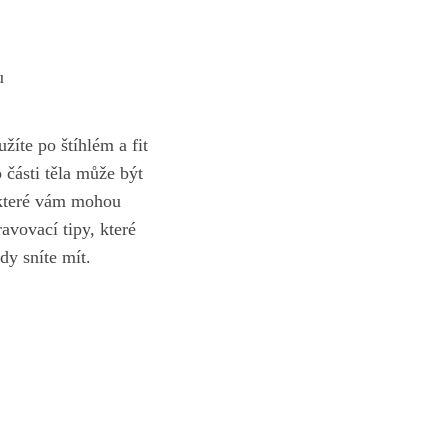
u
žíte po štíhlém a fit
 části těla může být
 které vám mohou
avovací tipy, které
dy sníte mít.