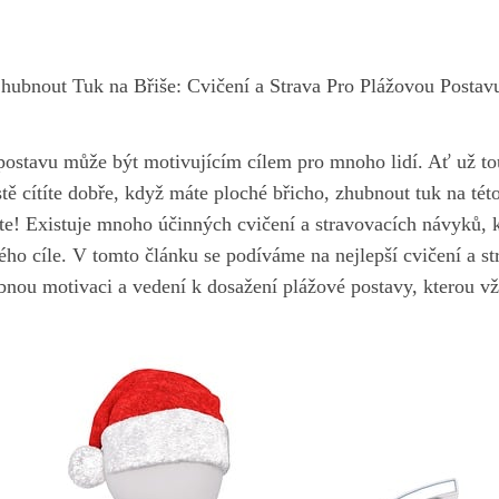
hubnout Tuk na Břiše: Cvičení a Strava Pro Plážovou Postav
postavu může být motivujícím cílem pro mnoho lidí. Ať už tou
tě cítíte dobře, když máte ploché břicho, zhubnout tuk na této
te! Existuje mnoho účinných cvičení a stravovacích návyků,
o cíle. V tomto článku se podíváme na nejlepší cvičení a str
nou motivaci a vedení k dosažení plážové postavy, kterou vž