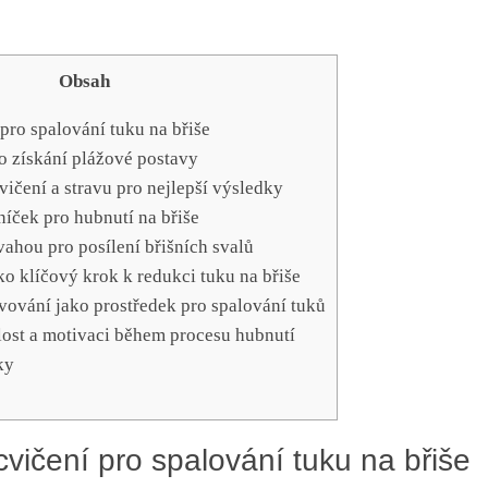
Obsah
 pro spalování tuku na břiše
ro získání plážové postavy
ičení a stravu pro nejlepší výsledky
níček pro hubnutí na břiše
 vahou pro posílení břišních svalů
ko klíčový krok k redukci tuku na břiše
avování jako prostředek pro spalování tuků
alost a motivaci během procesu hubnutí
ky
 cvičení pro spalování tuku na břiše