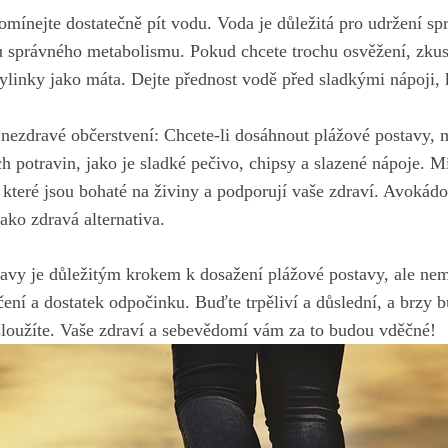
omínejte dostatečně pít vodu. Voda je důležitá pro udržení sp
u správného metabolismu. Pokud chcete trochu osvěžení, zkus
bylinky jako máta. Dejte přednost vodě před sladkými nápoji, 
 nezdravé občerstvení: Chcete-li dosáhnout plážové postavy, 
potravin, jako je sladké pečivo, chipsy a slazené nápoje. Mí
 které jsou bohaté na živiny a podporují vaše zdraví. Avokád
ako zdravá alternativa.
ravy je důležitým krokem k dosažení plážové postavy, ale ne
čení a dostatek odpočinku. Buďte trpěliví a důslední, a brzy 
asloužíte. Vaše zdraví a sebevědomí vám za to budou vděčné!