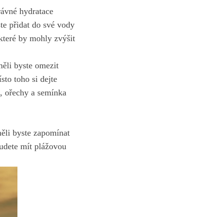
rávné hydratace
te přidat do své vody
které by mohly zvýšit
měli byste omezit
sto toho si dejte
o, ořechy a semínka
měli byste zapomínat
budete mít plážovou