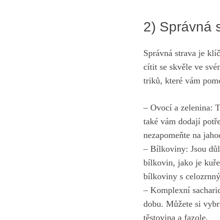
2) Správná s
Správná strava je klí
cítit se skvěle ve sv
triků, které vám pom
– Ovocí a zelenina: T
také vám dodají potř
nezapomeňte na jahod
– Bílkoviny: Jsou důl
bílkovin, jako je kuř
bílkoviny s celozrnn
– Komplexní sacharidy
dobu. Můžete si vybra
těstovina a fazole.