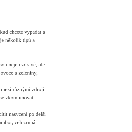
okud chcete vypadat a
je několik tipů a
sou nejen zdravé, ale
 ovoce a zeleniny,
t mezi různými zdroji
e se zkombinovat
ítit nasycení po delší
rambor, celozrnná