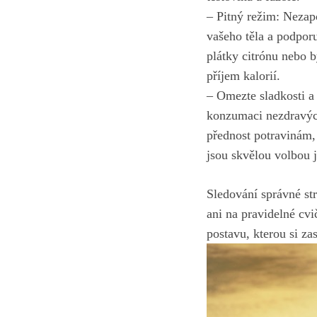
– Pitný režim: Nezap
vašeho těla a podpor
plátky citrónu nebo 
příjem kalorií.
– Omezte sladkosti a
konzumaci nezdravých 
přednost potravinám,
jsou skvělou volbou j
Sledování správné st
ani na pravidelné cvi
postavu, kterou si z