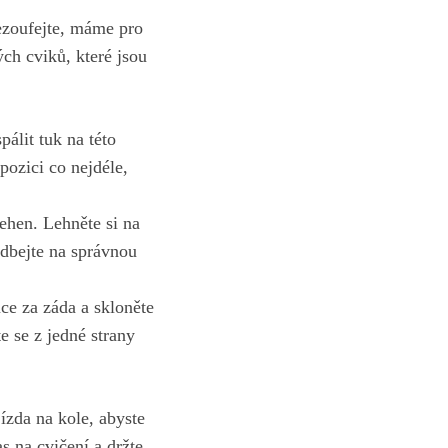
ezoufejte, máme pro
ch cviků, které jsou
pálit tuk na této
pozici co nejdéle,
tehen. Lehněte si na
 dbejte na správnou
ce za záda a skloněte
e se z jedné strany
jízda na kole
, abyste
s na cvičení a držte