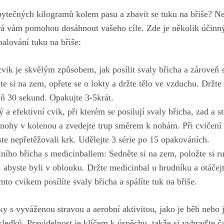
bytečných kilogramů kolem pasu a zbavit se tuku na břiše? N
erá vám pomohou dosáhnout vašeho cíle. Zde je několik účinný
alování tuku na břiše:
vik je skvělým způsobem, jak posílit svaly břicha a zároveň s
te si na zem, opřete se o lokty a držte tělo ve vzduchu. Držte 
oň 30 sekund. Opakujte 3-5krát.
a efektivní cvik, při kterém se posilují svaly břicha, zad a s
 nohy v kolenou a zvedejte trup směrem k nohám. Při cvičení
ste nepřetěžovali krk. Udělejte 3 série po 15 opakováních.
lního břicha s medicinballem: Sedněte si na zem, položte si ru
, abyste byli v oblouku. Držte medicinbal u hrudníku a otáčejt
to cvikem posílíte svaly břicha a spálíte tuk na břiše.
ky s vyváženou stravou a aerobní aktivitou,
jako je běh nebo 
sledků. Pravidelnost je klíčem k úspěchu, takže si vyhraďte ča